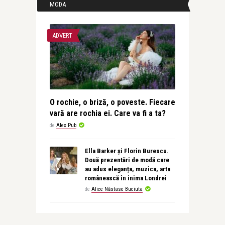
MODA
ADVERT
O rochie, o briză, o poveste. Fiecare
vară are rochia ei. Care va fi a ta?
de
Alex Pub
Ella Barker și Florin Burescu.
Două prezentări de modă care
au adus eleganța, muzica, arta
românească în inima Londrei
de
Alice Năstase Buciuta