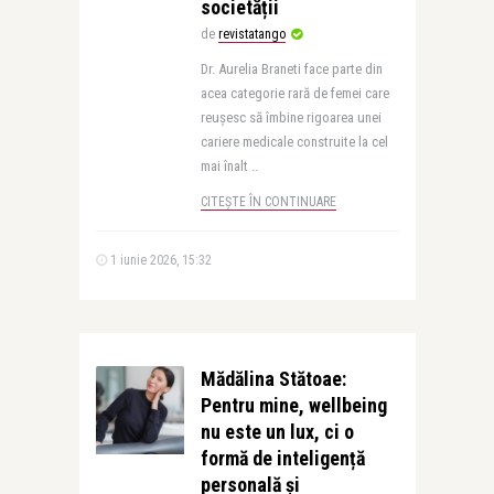
societății
de
revistatango
Dr. Aurelia Braneti face parte din
acea categorie rară de femei care
reușesc să îmbine rigoarea unei
cariere medicale construite la cel
mai înalt ..
CITEȘTE ÎN CONTINUARE
1 iunie 2026, 15:32
Mădălina Stătoae:
Pentru mine, wellbeing
nu este un lux, ci o
formă de inteligență
personală și