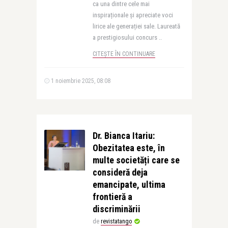
ca una dintre cele mai
inspiraționale și apreciate voci
lirice ale generației sale. Laureată
a prestigiosului concurs ..
CITEȘTE ÎN CONTINUARE
1 noiembrie 2025, 08:08
Dr. Bianca Itariu:
Obezitatea este, în
multe societăți care se
consideră deja
emancipate, ultima
frontieră a
discriminării
de
revistatango