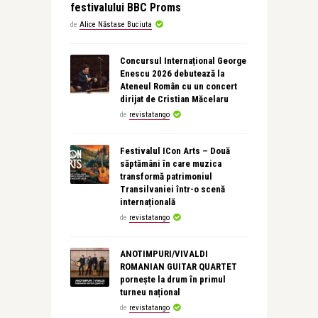
festivalului BBC Proms
de
Alice Năstase Buciuta
Concursul Internațional George
Enescu 2026 debutează la
Ateneul Român cu un concert
dirijat de Cristian Măcelaru
de
revistatango
Festivalul ICon Arts – Două
săptămâni în care muzica
transformă patrimoniul
Transilvaniei într-o scenă
internațională
de
revistatango
ANOTIMPURI/VIVALDI
ROMANIAN GUITAR QUARTET
pornește la drum în primul
turneu național
de
revistatango