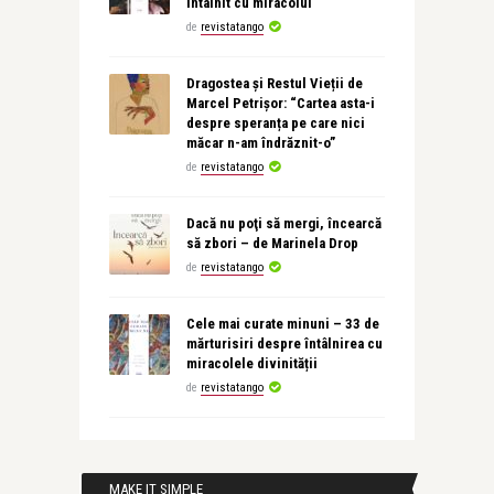
întâlnit cu miracolul
de
revistatango
Dragostea și Restul Vieții de
Marcel Petrișor: “Cartea asta-i
despre speranța pe care nici
măcar n-am îndrăznit-o”
de
revistatango
Dacă nu poţi să mergi, încearcă
să zbori – de Marinela Drop
de
revistatango
Cele mai curate minuni – 33 de
mărturisiri despre întâlnirea cu
miracolele divinității
de
revistatango
MAKE IT SIMPLE