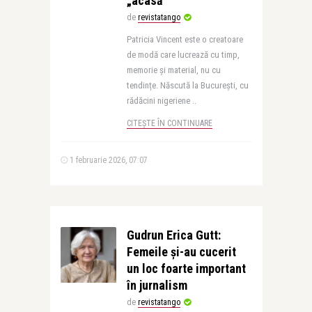
„acasă”
de
revistatango
Patricia Vincent este o creatoare
de modă care lucrează cu timp,
memorie și material, nu cu
tendințe. Născută la București, cu
rădăcini nigeriene ..
CITEȘTE ÎN CONTINUARE
1 februarie 2026, 07:07
Gudrun Erica Gutt:
Femeile și-au cucerit
un loc foarte important
în jurnalism
de
revistatango