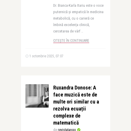
Dr. Bianca-Karla Itariu este o voce
puternică și empatică în medicina
metabolică, cu o carieră ce
îmbină excelența clinică,
cercetarea de vârf ..
CITEȘTE ÎN CONTINUARE
1 octombrie 2025, 07:07
Ruxandra Donose: A
face muzică este de
multe ori similar cu a
rezolva ecuații
complexe de
matematică
de
revistatango