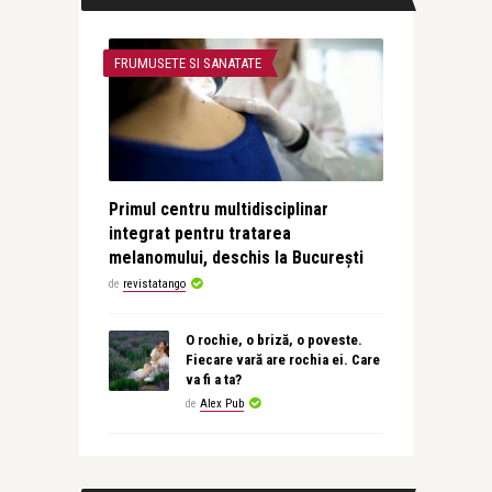
FRUMUSETE SI SANATATE
Primul centru multidisciplinar
integrat pentru tratarea
melanomului, deschis la București
de
revistatango
O rochie, o briză, o poveste.
Fiecare vară are rochia ei. Care
va fi a ta?
de
Alex Pub