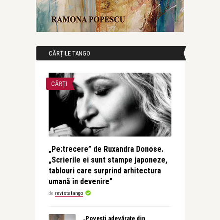
CĂRȚILE TANGO
CĂRȚI
„Pe:trecere” de Ruxandra Donose.
„Scrierile ei sunt stampe japoneze,
tablouri care surprind arhitectura
umană în devenire”
de
revistatango
„Povești adevărate din