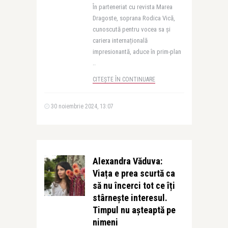
În parteneriat cu revista Marea
Dragoste, soprana Rodica Vică,
cunoscută pentru vocea sa și
cariera internațională
impresionantă, aduce în prim-plan
..
CITEȘTE ÎN CONTINUARE
30 noiembrie 2024, 13:07
Alexandra Văduva:
Viața e prea scurtă ca
să nu încerci tot ce îți
stârnește interesul.
Timpul nu așteaptă pe
nimeni