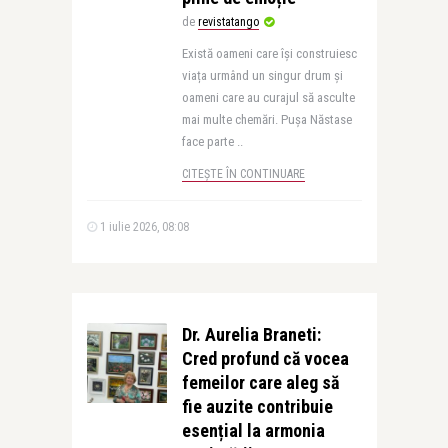
de
revistatango
Există oameni care își construiesc
viața urmând un singur drum și
oameni care au curajul să asculte
mai multe chemări. Pușa Năstase
face parte ..
CITEȘTE ÎN CONTINUARE
1 iulie 2026, 08:08
Dr. Aurelia Braneti:
Cred profund că vocea
femeilor care aleg să
fie auzite contribuie
esențial la armonia