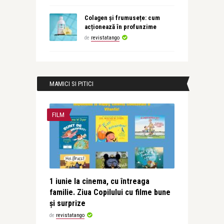
Colagen și frumusețe: cum
acționează în profunzime
de
revistatango
MAMICI SI PITICI
FILM
1 iunie la cinema, cu întreaga
familie. Ziua Copilului cu filme bune
și surprize
de
revistatango