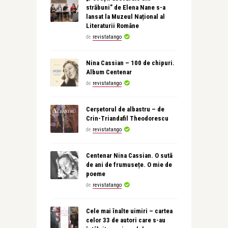
străbuni” de Elena Nane s-a
lansat la Muzeul Național al
Literaturii Române
de
revistatango
Nina Cassian – 100 de chipuri.
Album Centenar
de
revistatango
Cerșetorul de albastru – de
Crin-Triandafil Theodorescu
de
revistatango
Centenar Nina Cassian. O sută
de ani de frumusețe. O mie de
poeme
de
revistatango
Cele mai înalte uimiri – cartea
celor 33 de autori care s-au