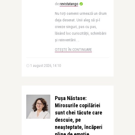
de
revistatango
Nu toți oamenii urmează un drum
deja desenat. Unii aleg să și-l
creeze singuri, pas cu pas,
lăsând loc curiozității, schimbării
și reinventării. ..
CITEȘTE ÎN CONTINUARE
1 august 2026, 14:10
Pușa Năstase:
Mirosurile copilăriei
sunt chei tăcute care
descuie, pe
neașteptate, încăperi
pline de emoție