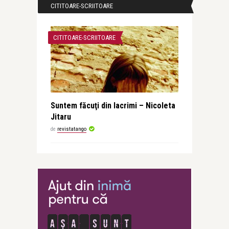
CITITOARE-SCRIITOARE
CITITOARE-SCRIITOARE
Suntem făcuţi din lacrimi – Nicoleta
Jitaru
de
revistatango