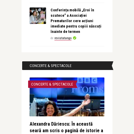
Conferința mobilă „Eroi în
scutece” a Asociației
Prematurilor cere acțiuni
imediate pentru copiii născuți
înainte de termen
de
revistatango
CONCERTE & SPECTACOLE
CONCERTE & SPECTACOLE
Alexandra Dăriescu: În această
seară am scris o pagină de istorie a