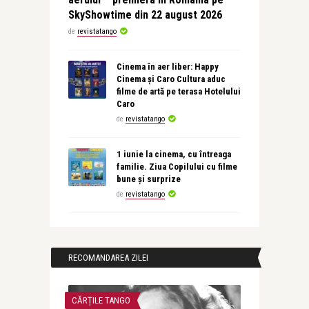
SkyShowtime din 22 august 2026
de
revistatango
Cinema în aer liber: Happy
Cinema și Caro Cultura aduc
filme de artă pe terasa Hotelului
Caro
de
revistatango
1 iunie la cinema, cu întreaga
familie. Ziua Copilului cu filme
bune și surprize
de
revistatango
RECOMANDAREA ZILEI
CĂRȚILE TANGO