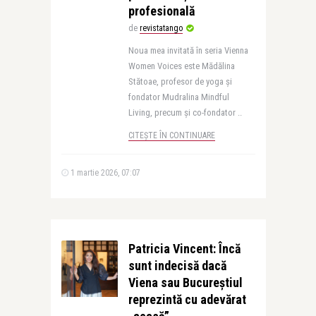
profesională
de
revistatango
Noua mea invitată în seria Vienna
Women Voices este Mădălina
Stătoae, profesor de yoga și
fondator Mudralina Mindful
Living, precum și co-fondator ..
CITEȘTE ÎN CONTINUARE
1 martie 2026, 07:07
Patricia Vincent: Încă
sunt indecisă dacă
Viena sau Bucureștiul
reprezintă cu adevărat