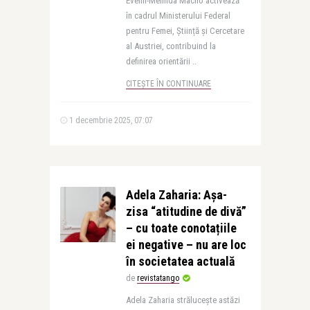
Evelin-Melinda Macho activează
în cadrul Ministerului Federal
pentru Femei, Știință și Cercetare
al Austriei, contribuind la
definirea orientării ..
CITEȘTE ÎN CONTINUARE
1 decembrie 2025, 07:07
Adela Zaharia: Așa-
zisa “atitudine de divă”
– cu toate conotațiile
ei negative – nu are loc
în societatea actuală
de
revistatango
Adela Zaharia strălucește astăzi