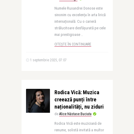
Numele Ruxandrei Donose este
sinonim cu excelența în arta lirică
internațională. Cu o carieră
strălucitoare desfășurată pe cele
mai prestigioase ..
CITEȘTE ÎN CONTINUARE
1 septembrie 2025, 07:07
Rodica Vică: Muzica
creează punți între
naționalități, nu ziduri
de
Alice Năstase Buciuta
Rodica Vică este muziciană de
renume, solistă invitată a multor