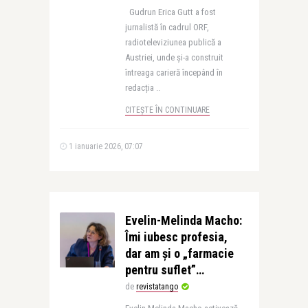
Gudrun Erica Gutt a fost
jurnalistă în cadrul ORF,
radioteleviziunea publică a
Austriei, unde și-a construit
întreaga carieră începând în
redacția ..
CITEȘTE ÎN CONTINUARE
1 ianuarie 2026, 07:07
Evelin-Melinda Macho:
Îmi iubesc profesia,
dar am și o „farmacie
pentru suflet”…
de
revistatango