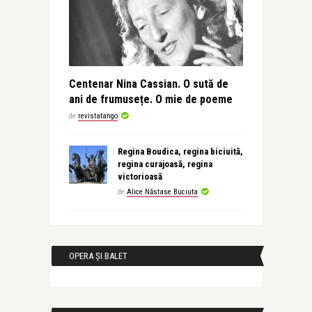
Centenar Nina Cassian. O sută de
ani de frumusețe. O mie de poeme
de
revistatango
Regina Boudica, regina biciuită,
regina curajoasă, regina
victorioasă
de
Alice Năstase Buciuta
OPERA ȘI BALET