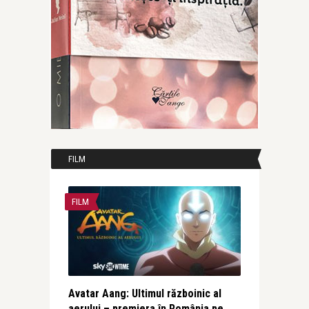
FILM
FILM
Avatar Aang: Ultimul războinic al
aerului – premiera în România pe