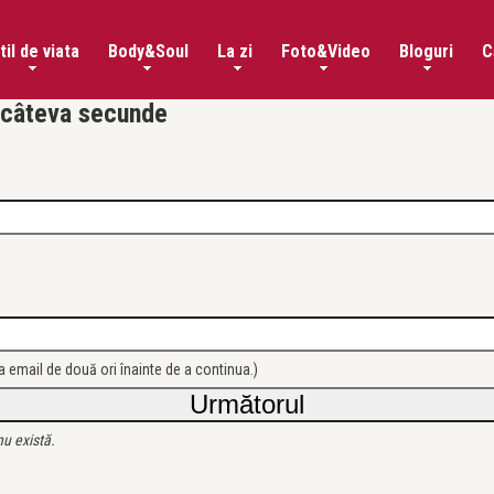
til de viata
Body&Soul
La zi
Foto&Video
Bloguri
C
n câteva secunde
sa email de două ori înainte de a continua.)
nu există.