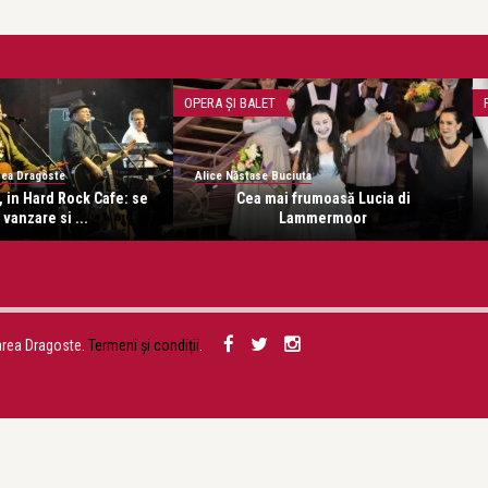
FRUMUSETE SI SANATATE
uta
revistatango.ro Marea Dragoste
frumoasă Lucia di
Program de stocare gratuita a
mmermoor
celulelor stem recoltate l ...
area Dragoste.
Termeni și condiții
.