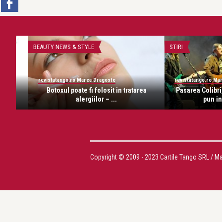
STIRI
OPERA ȘI BALET
revistatango.ro Marea Dragoste
Alice Năstase Buci
area
Pasarea Colibri, in Hard Rock Cafe: se
Cea mai 
pun in vanzare si ...
La
Copyright © 2009 - 2023 Cartile Tango SRL / M