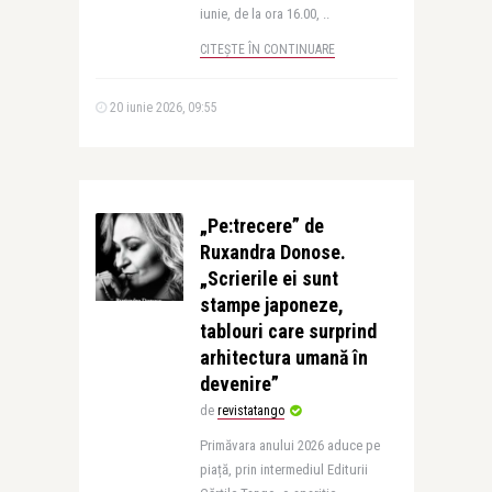
iunie, de la ora 16.00, ..
CITEȘTE ÎN CONTINUARE
20 iunie 2026, 09:55
„Pe:trecere” de
Ruxandra Donose.
„Scrierile ei sunt
stampe japoneze,
tablouri care surprind
arhitectura umană în
devenire”
de
revistatango
Primăvara anului 2026 aduce pe
piață, prin intermediul Editurii