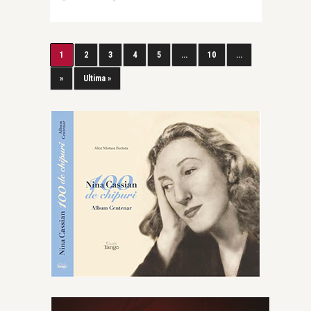
1
2
3
4
5
...
10
...
»
Ultima »