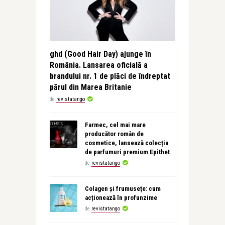
ghd (Good Hair Day) ajunge în
România. Lansarea oficială a
brandului nr. 1 de plăci de îndreptat
părul din Marea Britanie
de
revistatango
Farmec, cel mai mare
producător român de
cosmetice, lansează colecția
de parfumuri premium Epithet
de
revistatango
Colagen și frumusețe: cum
acționează în profunzime
de
revistatango