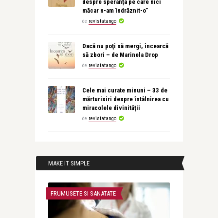
despre speranța pe care nici
măcar n-am îndrăznit-o”
de
revistatango
Dacă nu poţi să mergi, încearcă
să zbori – de Marinela Drop
de
revistatango
Cele mai curate minuni – 33 de
mărturisiri despre întâlnirea cu
miracolele divinității
de
revistatango
MAKE IT SIMPLE
FRUMUSETE SI SANATATE