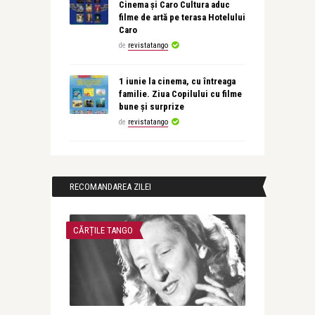
Cinema și Caro Cultura aduc
filme de artă pe terasa Hotelului
Caro
de
revistatango
1 iunie la cinema, cu întreaga
familie. Ziua Copilului cu filme
bune și surprize
de
revistatango
RECOMANDAREA ZILEI
CĂRȚILE TANGO