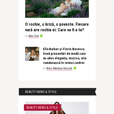
O rochie, o briză, o poveste. Fiecare
vară are rochia ei. Care va fi a ta?
de
Alex Pub
Ella Barker și Florin Burescu.
Două prezentări de modă care
au adus eleganța, muzica, arta
românească în inima Londrei
de
Alice Năstase Buciuta
BEAUTY NEWS & STYLE
BEAUTY NEWS & STYLE