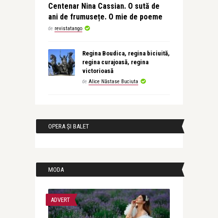
Centenar Nina Cassian. O sută de
ani de frumusețe. O mie de poeme
de
revistatango
Regina Boudica, regina biciuită,
regina curajoasă, regina
victorioasă
de
Alice Năstase Buciuta
OPERA ȘI BALET
MODA
ADVERT