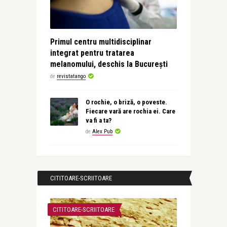
Primul centru multidisciplinar
integrat pentru tratarea
melanomului, deschis la București
de
revistatango
O rochie, o briză, o poveste.
Fiecare vară are rochia ei. Care
va fi a ta?
de
Alex Pub
CITITOARE-SCRIITOARE
CITITOARE-SCRIITOARE