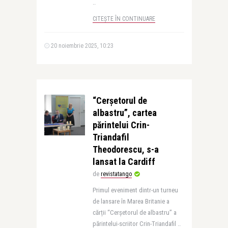
..
CITEȘTE ÎN CONTINUARE
20 noiembrie 2025, 10:23
“Cerșetorul de
albastru”, cartea
părintelui Crin-
Triandafil
Theodorescu, s-a
lansat la Cardiff
de
revistatango
Primul eveniment dintr-un turneu
de lansare în Marea Britanie a
cărții “Cerșetorul de albastru” a
părintelui-scriitor Crin-Triandafil ..