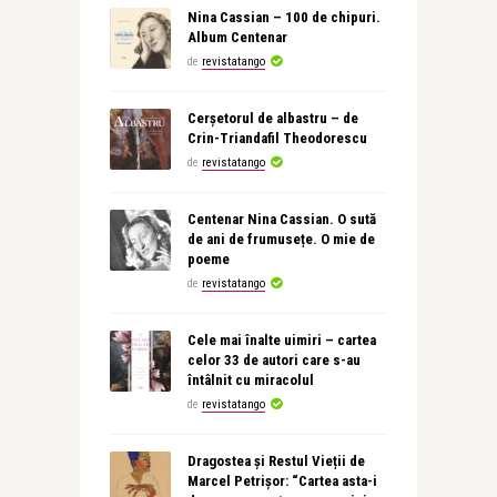
Nina Cassian – 100 de chipuri.
Album Centenar
de
revistatango
Cerșetorul de albastru – de
Crin-Triandafil Theodorescu
de
revistatango
Centenar Nina Cassian. O sută
de ani de frumusețe. O mie de
poeme
de
revistatango
Cele mai înalte uimiri – cartea
celor 33 de autori care s-au
întâlnit cu miracolul
de
revistatango
Dragostea și Restul Vieții de
Marcel Petrișor: “Cartea asta-i