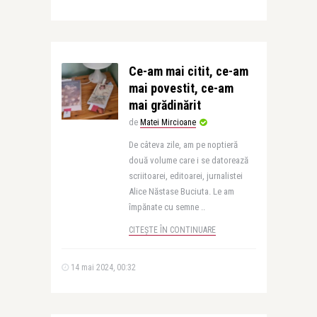
Ce-am mai citit, ce-am
mai povestit, ce-am
mai grădinărit
de
Matei Mircioane
De câteva zile, am pe noptieră
două volume care i se datorează
scriitoarei, editoarei, jurnalistei
Alice Năstase Buciuta. Le am
împănate cu semne ..
CITEȘTE ÎN CONTINUARE
14 mai 2024, 00:32