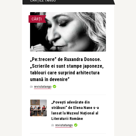
CĂRȚILE TANGO
CĂRȚI
„Pe:trecere” de Ruxandra Donose.
„Scrierile ei sunt stampe japoneze,
tablouri care surprind arhitectura
umană în devenire”
de
revistatango
„Povești adevărate din
străbuni” de Elena Nane s-a
lansat la Muzeul Național al
Literaturii Române
de
revistatango