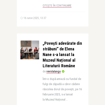
CITEȘTE ÎN CONTINUARE
16 iunie 2025, 13:37
„Povești adevărate din
străbuni” de Elena
Nane s-a lansat la
Muzeul Național al
Literaturii Române
de
revistatango
Într-o după-amiază cu fundal de
fulgi de zăpadă a căror cădere
răscolea dorul de povești, pe 16
februarie 2025, s-a lansat
la Muzeul Național ..