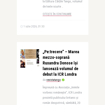
la Editura Cărțile Tango, volumul
de texte scurte ..
CITEȘTE ÎN CONTINUARE
1 iulie 2026, 01:30
„Pe:trecere” – Marea
mezzo-soprană
Ruxandra Donose își
lansează volumul de
debut la ICR Londra
de
revistatango
Împreună cu Asociația „Inimile
vorbesc românește”, ICR Londra
prezintă publicului britanic și
român deopotrivă, sâmbătă, 20