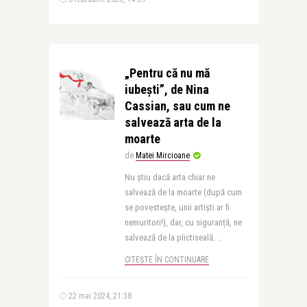
„Pentru că nu mă
iubești”, de Nina
Cassian, sau cum ne
salvează arta de la
moarte
de
Matei Mircioane
Nu știu dacă arta chiar ne
salvează de la moarte (după cum
se povestește, unii artiști ar fi
nemuritori!), dar, cu siguranță, ne
salvează de la plictiseală. ..
CITEȘTE ÎN CONTINUARE
22 mai 2024, 21:38