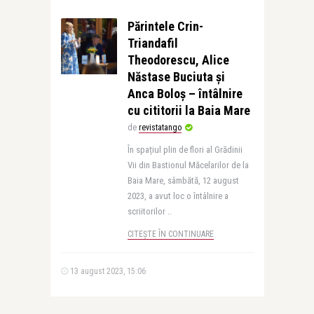
Părintele Crin-
Triandafil
Theodorescu, Alice
Năstase Buciuta și
Anca Boloș – întâlnire
cu cititorii la Baia Mare
de
revistatango
În spațiul plin de flori al Grădinii
Vii din Bastionul Măcelarilor de la
Baia Mare, sâmbătă, 12 august
2023, a avut loc o întâlnire a
scriitorilor ..
CITEȘTE ÎN CONTINUARE
13 august 2023, 15:06