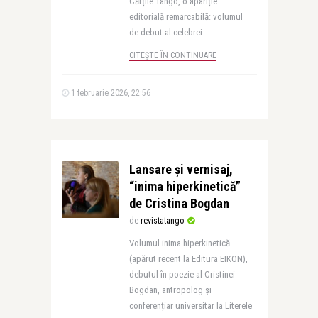
Cărțile Tango, o apariție
editorială remarcabilă: volumul
de debut al celebrei ..
CITEȘTE ÎN CONTINUARE
1 februarie 2026, 22:56
Lansare și vernisaj,
“inima hiperkinetică”
de Cristina Bogdan
de
revistatango
Volumul inima hiperkinetică
(apărut recent la Editura EIKON),
debutul în poezie al Cristinei
Bogdan, antropolog și
conferențiar universitar la Literele