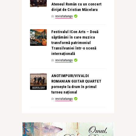
Ateneul Român cu un concert
dirijat de Cristian Măcelaru
de
revistatango
Festivalul ICon Arts – Două
săptămâni în care muzica
transformă patrimoniul
Transilvaniei într-o scenă
internațională
de
revistatango
ANOTIMPURI/VIVALDI
ROMANIAN GUITAR QUARTET
pornește la drum în primul
turneu național
de
revistatango