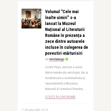
Volumul “Cele mai
înalte uimiri” s-a
lansat la Muzeul
Național al Literaturii
Române în prezența a
zece dintre autoarele
incluse în culegerea de
povestiri-mărturisiri
de
revistatango
Loreta Popa, autoare a unuia
dintre textele din antologie, dar și
moderatoare a evenimentului și
reprezentantă a Muzeului
Național al Literaturii Române, ..
CITEȘTE ÎN CONTINUARE
29 iulie 2023, 01:31