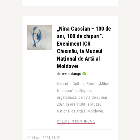
„Nina Cassian – 100 de
ani, 100 de chipuri”.
Eveniment ICR
Chișinău, la Muzeul
Național de Artă al
Moldovei
de
revistatango
Institutul Cultural Român „Mihai
Eminescu” la Chișinău
organizează, pe data de 25 mai
2024, la ora 11.00, la Muzeul
Național de Artă al Moldovei, ..
CITEȘTE ÎN CONTINUARE
14 mai 2024, 11:12