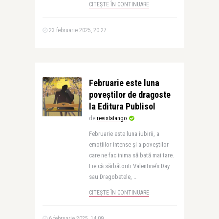
CITEȘTE ÎN CONTINUARE
23 februarie 2025, 20:27
Februarie este luna
poveștilor de dragoste
la Editura Publisol
de
revistatango
Februarie este luna iubirii, a
emoțiilor intense și a poveștilor
care ne fac inima să bată mai tare.
Fie că sărbătoriti Valentine’s Day
sau Dragobetele, ..
CITEȘTE ÎN CONTINUARE
6 februarie 2025, 14:09