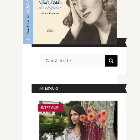
CAUTĂ ÎN SITE
INTERVIURI
INTERVIURI