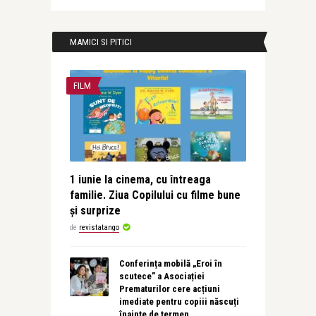
MAMICI SI PITICI
FILM
1 iunie la cinema, cu întreaga
familie. Ziua Copilului cu filme bune
și surprize
de
revistatango
Conferința mobilă „Eroi în
scutece” a Asociației
Prematurilor cere acțiuni
imediate pentru copiii născuți
înainte de termen