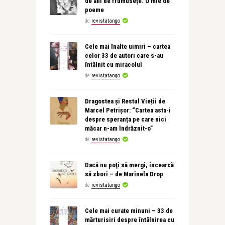
de ani de frumusețe. O mie de
poeme
de
revistatango
Cele mai înalte uimiri – cartea
celor 33 de autori care s-au
întâlnit cu miracolul
de
revistatango
Dragostea și Restul Vieții de
Marcel Petrișor: “Cartea asta-i
despre speranța pe care nici
măcar n-am îndrăznit-o”
de
revistatango
Dacă nu poţi să mergi, încearcă
să zbori – de Marinela Drop
de
revistatango
Cele mai curate minuni – 33 de
mărturisiri despre întâlnirea cu