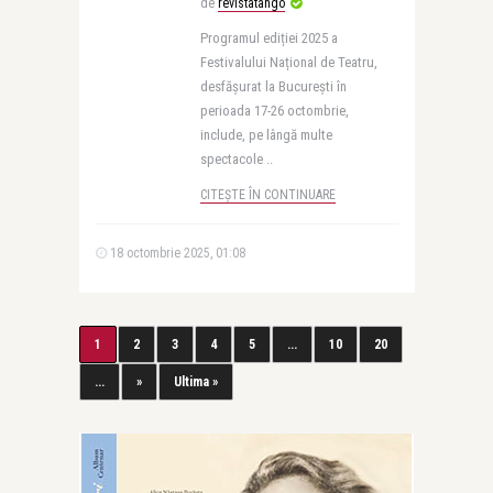
de
revistatango
Programul ediției 2025 a
Festivalului Național de Teatru,
desfășurat la București în
perioada 17-26 octombrie,
include, pe lângă multe
spectacole ..
CITEȘTE ÎN CONTINUARE
18 octombrie 2025, 01:08
1
2
3
4
5
...
10
20
...
»
Ultima »