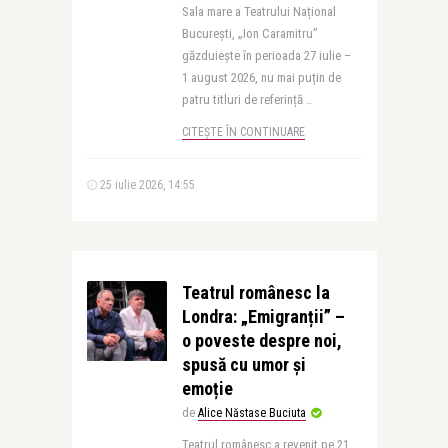
Sala mare a Teatrului Național
București, „Ion Caramitru”
găzduiește în perioada 27 iulie –
1 august 2026, nu mai puțin de
patru titluri de referință ..
CITEȘTE ÎN CONTINUARE
25 iulie 2026, 14:55
Teatrul românesc la
Londra: „Emigranții” –
o poveste despre noi,
spusă cu umor și
emoție
de
Alice Năstase Buciuta
Teatrul românesc a revenit pe 21