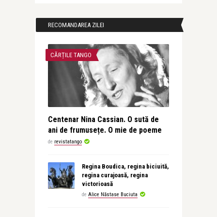
RECOMANDAREA ZILEI
CĂRȚILE TANGO
Centenar Nina Cassian. O sută de
ani de frumusețe. O mie de poeme
de
revistatango
Regina Boudica, regina biciuită,
regina curajoasă, regina
victorioasă
de
Alice Năstase Buciuta