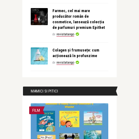
Farmec, cel mai mare
producător român de
cosmetice, lansează colecția
de parfumuri premium Epithet
de
revistatango
Colagen și frumusețe: cum
acționează în profunzime
de
revistatango
MAMICI SI PITICI
FILM