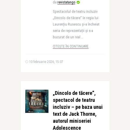
de
revistatango
Spectacolul de teatru incluziv
„Dincolo de tăcere” în regia lui
Laurențiu Rusescu și-a încheiat
seria de reprezentații și s-a
bucurat de un real ..
CITEȘTE ÎN CONTINUARE
10 februarie 2026, 15:07
„Dincolo de tăcere”,
spectacol de teatru
incluziv – pe baza unui
text de Jack Thorne,
autorul miniseriei
Adolescence