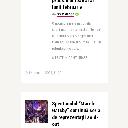
programul teatral al
lunii februarie
de
revistatango
O nouă premieră națională,
spectacolul de comedie „Nelson”
cu actorii Maia Morgenstern,
Carmen Tănase și Mircea Rusu în
rolurile principale, ..
CITEȘTE ÎN CONTINUARE
12 ianuarie 2026, 11:00
Spectacolul “Marele
Gatsby” continuă seria
de reprezentații sold-
out