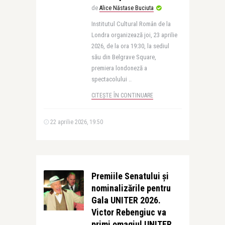
de
Alice Năstase Buciuta
Institutul Cultural Român de la
Londra organizează joi, 23 aprilie
2026, de la ora 19:30, la sediul
său din Belgrave Square,
premiera londoneză a
spectacolului ..
CITEȘTE ÎN CONTINUARE
22 aprilie 2026, 19:50
Premiile Senatului și
nominalizările pentru
Gala UNITER 2026.
Victor Rebengiuc va
primi omagiul UNITER