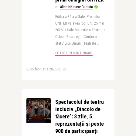
de
Alice Năstase Buciuta
Ediția a 34-a a Galei Premiilor
UNITER va avea loc luni, 25 mai
2026 la Sala Majestic a Teatrului
Odeon București. Conform
statutului Uniunii Teatrale ..
CITEȘTE ÎN CONTINUARE
25 februarie 2026, 23:32
Spectacolul de teatru
incluziv „Dincolo de
tăcere”: 3 zile, 5
reprezentații și peste
900 de participanți