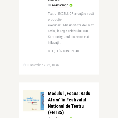
de
revistatango
Teatrul EXCELSIOR anunță o nouă
producție-
eveniment: Metamorfoza de Franz
Kafka, în regia celebrului Yuri
Kordonsky, unul dintre cei mai
influenți ..
CITEȘTE ÎN CONTINUARE
11 noiembrie 2025, 10:46
Modulul „Focus: Radu
Afrim” în Festivalul
Național de Teatru
(FNT35)