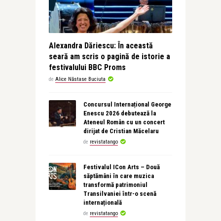
Alexandra Dăriescu: În această
seară am scris o pagină de istorie a
festivalului BBC Proms
de
Alice Năstase Buciuta
Concursul Internațional George
Enescu 2026 debutează la
Ateneul Român cu un concert
dirijat de Cristian Măcelaru
de
revistatango
Festivalul ICon Arts – Două
săptămâni în care muzica
transformă patrimoniul
Transilvaniei într-o scenă
internațională
de
revistatango