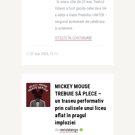
În seara zilei de 25 mai, Teatrul
Odeon a fost gazda celei de-a 34-
a ediții a Galei Premiilor UNITER –
singurul eveniment de celebrare
și premiere ..
CITEȘTE ÎN CONTINUARE
27 mai 2026, 12:11
MICKEY MOUSE
TREBUIE SĂ PLECE –
un traseu performativ
prin culisele unui liceu
aflat în pragul
imploziei
de
revistatango