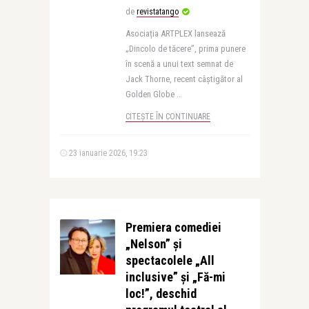
de
revistatango
Asociația ARTPLEX lansează
„Dincolo de tăcere”, prima punere
în scenă a unui text semnat de
Jack Thorne, recent câștigător al
Golden Globe ..
CITEȘTE ÎN CONTINUARE
23 ianuarie 2026, 19:23
Premiera comediei
„Nelson” și
spectacolele „All
inclusive” și „Fă-mi
loc!”, deschid