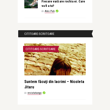
Fiecare vară are rochia ei. Care
va fi a ta?
de
Alex Pub
CITITOARE-SCRIITOARE
CITITOARE-SCRIITOARE
Suntem făcuţi din lacrimi – Nicoleta
Jitaru
de
revistatango