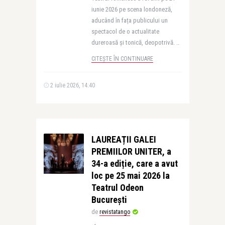
iunie 2026 pe scena londoneză,
aducând în fața publicului un
spectacol de o actualitate
dureroasă și tonică, deopotrivă. ..
CITEȘTE ÎN CONTINUARE
2 iulie 2026, 14:40
LAUREAȚII GALEI
PREMIILOR UNITER, a
34-a ediție, care a avut
loc pe 25 mai 2026 la
Teatrul Odeon
București
de
revistatango