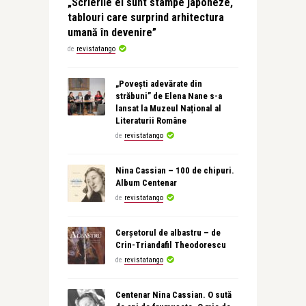
„Scrierile ei sunt stampe japoneze,
tablouri care surprind arhitectura
umană în devenire”
de
revistatango
„Povești adevărate din
străbuni” de Elena Nane s-a
lansat la Muzeul Național al
Literaturii Române
de
revistatango
Nina Cassian – 100 de chipuri.
Album Centenar
de
revistatango
Cerșetorul de albastru – de
Crin-Triandafil Theodorescu
de
revistatango
Centenar Nina Cassian. O sută