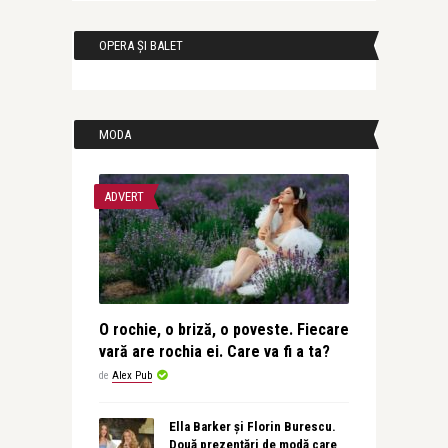
OPERA ȘI BALET
MODA
ADVERT
O rochie, o briză, o poveste. Fiecare
vară are rochia ei. Care va fi a ta?
de
Alex Pub
Ella Barker și Florin Burescu.
Două prezentări de modă care