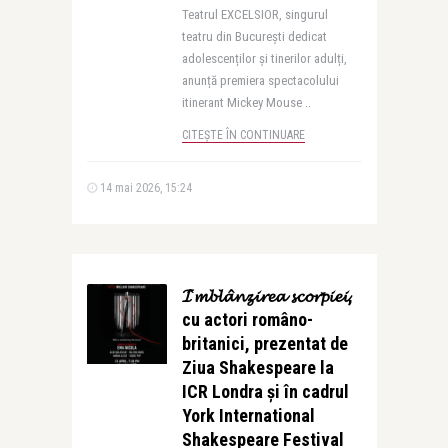
Teatrul EXCELSIOR, singurul
teatru din București dedicat
adolescenților și tinerilor adulți,
anunță premiera spectacolului
itinerant Mickey Mouse ..
CITEȘTE ÎN CONTINUARE
14 mai 2026, 15:24
𝓘̂𝓶𝓫𝓵𝓪̂𝓷𝔃𝓲𝓻𝓮𝓪 𝓼𝓬𝓸𝓻𝓹𝓲𝓮𝓲,
cu actori româno-
britanici, prezentat de
Ziua Shakespeare la
ICR Londra și în cadrul
York International
Shakespeare Festival