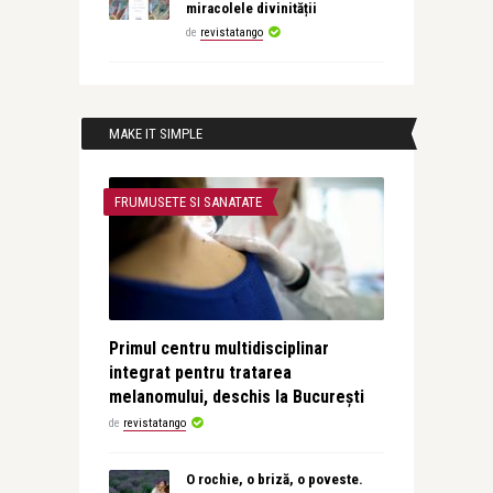
miracolele divinității
de
revistatango
MAKE IT SIMPLE
FRUMUSETE SI SANATATE
Primul centru multidisciplinar
integrat pentru tratarea
melanomului, deschis la București
de
revistatango
O rochie, o briză, o poveste.