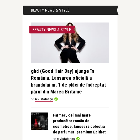
BEAUTY NEWS & STYLE
BEAUTY NEWS & STYLE
ghd (Good Hair Day) ajunge în
România. Lansarea oficială a
brandului nr. 1 de plăci de îndreptat
părul din Marea Britanie
de
revistatango
Farmec, cel mai mare
producător român de
cosmetice, lansează colecția
de parfumuri premium Epithet
de
revistatango