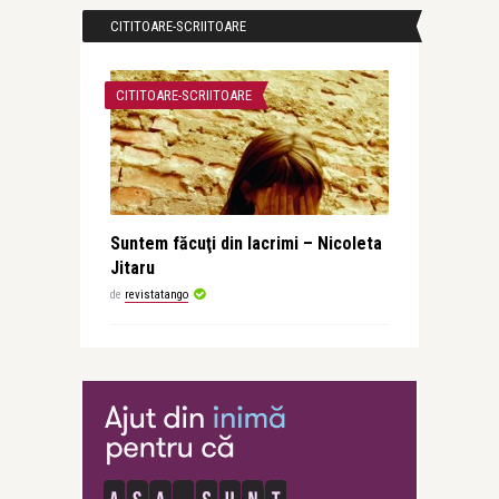
CITITOARE-SCRIITOARE
CITITOARE-SCRIITOARE
Suntem făcuţi din lacrimi – Nicoleta
Jitaru
de
revistatango