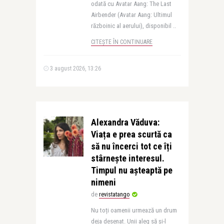
odată cu Avatar Aang: The Last
Airbender (Avatar Aang: Ultimul
războinic al aerului), disponibil ..
CITEȘTE ÎN CONTINUARE
3 august 2026, 13:26
Alexandra Văduva:
Viața e prea scurtă ca
să nu încerci tot ce îți
stârnește interesul.
Timpul nu așteaptă pe
nimeni
de
revistatango
Nu toți oamenii urmează un drum
deja desenat. Unii aleg să și-l