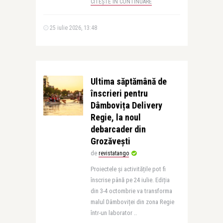
CITEȘTE ÎN CONTINUARE
25 iulie 2026, 13:48
Ultima săptămână de
înscrieri pentru
Dâmbovița Delivery
Regie, la noul
debarcader din
Grozăvești
de
revistatango
Proiectele și activitățile pot fi
înscrise până pe 24 iulie. Ediția
din 3-4 octombrie va transforma
malul Dâmboviței din zona Regie
într-un laborator ..