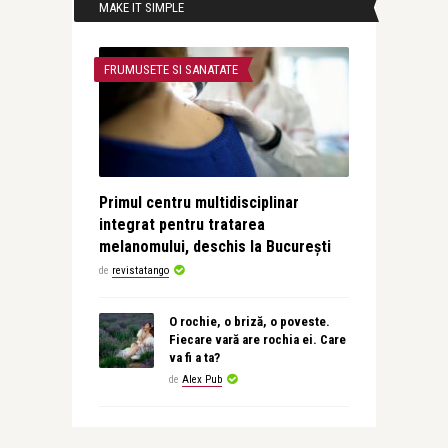
MAKE IT SIMPLE
FRUMUSETE SI SANATATE
Primul centru multidisciplinar
integrat pentru tratarea
melanomului, deschis la București
de
revistatango
O rochie, o briză, o poveste.
Fiecare vară are rochia ei. Care
va fi a ta?
de
Alex Pub