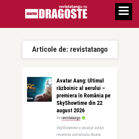
Articole de:
revistatango
Avatar Aang: Ultimul
războinic al aerului –
premiera în România pe
SkyShowtime din 22
august 2026
de
revistatango
SkyShowtime a anunțat astăzi
revenirea universului Avatar