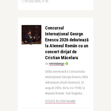
29 iulie 2026, 17:43
Concursul
Internațional George
Enescu 2026 debutează
la Ateneul Român cu un
concert dirijat de
Cristian Măcelaru
de
revistatango
Ediția aniversară a Concursului
Internațional George Enescu 2026
debutează oficial duminică, 23
august 2026, de la ora 19:00, la
Ateneul Român. Sub bagheta ..
CITEȘTE ÎN CONTINUARE