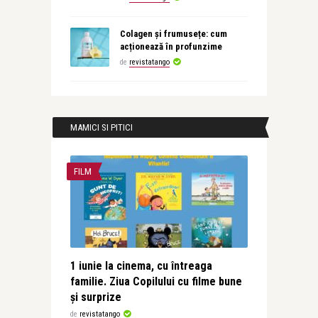
Colagen și frumusețe: cum
acționează în profunzime
de
revistatango
MAMICI SI PITICI
FILM
1 iunie la cinema, cu întreaga
familie. Ziua Copilului cu filme bune
și surprize
de
revistatango