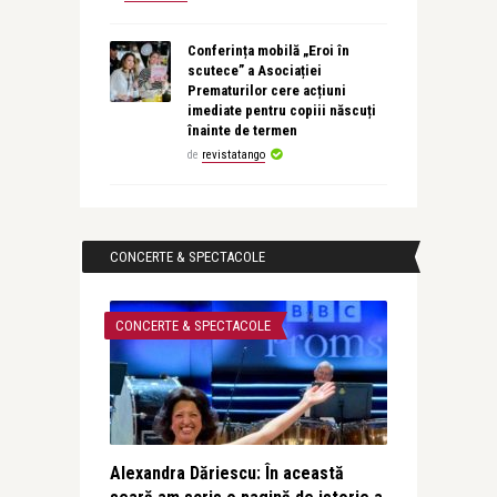
Conferința mobilă „Eroi în
scutece” a Asociației
Prematurilor cere acțiuni
imediate pentru copiii născuți
înainte de termen
de
revistatango
CONCERTE & SPECTACOLE
CONCERTE & SPECTACOLE
Alexandra Dăriescu: În această