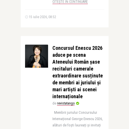
CITEȘTE ÎN CONTINUARE
15 iulie 2026, 08:52
Concursul Enescu 2026
aduce pe scena
Ateneului Român șase
recitaluri camerale
extraordinare susținute
de membri ai juriului și
mari artiști ai scenei
internaționale
de
revistatango
Membrii juriului Concursului
Internațional George Enescu 2026,
alături de foști laureați și invitați