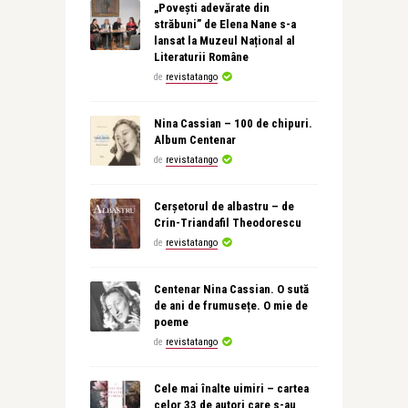
„Povești adevărate din
străbuni” de Elena Nane s-a
lansat la Muzeul Național al
Literaturii Române
de
revistatango
Nina Cassian – 100 de chipuri.
Album Centenar
de
revistatango
Cerșetorul de albastru – de
Crin-Triandafil Theodorescu
de
revistatango
Centenar Nina Cassian. O sută
de ani de frumusețe. O mie de
poeme
de
revistatango
Cele mai înalte uimiri – cartea
celor 33 de autori care s-au