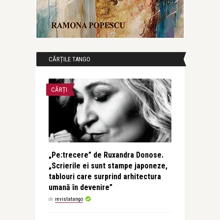
CĂRȚILE TANGO
CĂRȚI
„Pe:trecere” de Ruxandra Donose.
„Scrierile ei sunt stampe japoneze,
tablouri care surprind arhitectura
umană în devenire”
de
revistatango