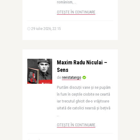
românism, ..
CITEȘTE ÎN CONTINUARE
29 iulie 2026, 22:15
Maxim Radu Niculai –
Sens
de
revistatango
Purtăm discuții vane și ne pupăm
în fum în ceștile ciobite ne ceartă
iar trecutul ghicit de-o vrăjitoare
uitată de catolici nearsă și bețivă
..
CITEȘTE ÎN CONTINUARE