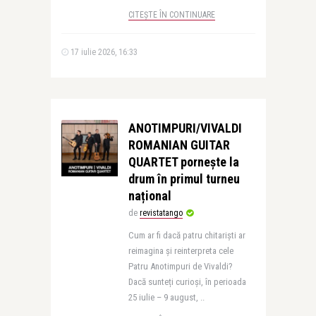
CITEȘTE ÎN CONTINUARE
17 iulie 2026, 16:33
ANOTIMPURI/VIVALDI
ROMANIAN GUITAR
QUARTET pornește la
drum în primul turneu
național
de
revistatango
Cum ar fi dacă patru chitarişti ar
reimagina şi reinterpreta cele
Patru Anotimpuri de Vivaldi?
Dacă sunteți curioși, în perioada
25 iulie – 9 august, ..