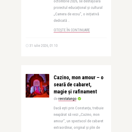
octombrie 2026, se desfășoară
proiectul educațional și cultural
„Camera de ecou”, o inițiativă
dedicată ..
CITEȘTE ÎN CONTINUARE
31 iulie 2026, 01:10
Cazino, mon amour – o
seară de cabaret,
magie și rafinament
de
revistatango
Dacă ești prin Constanța, trebuie
neapărat să vezi „Cazino, mon
amour”, un spectacol de cabaret
extraordinar, original și plin de