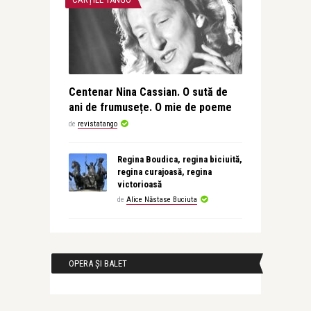
Centenar Nina Cassian. O sută de
ani de frumusețe. O mie de poeme
de
revistatango
Regina Boudica, regina biciuită,
regina curajoasă, regina
victorioasă
de
Alice Năstase Buciuta
OPERA ȘI BALET