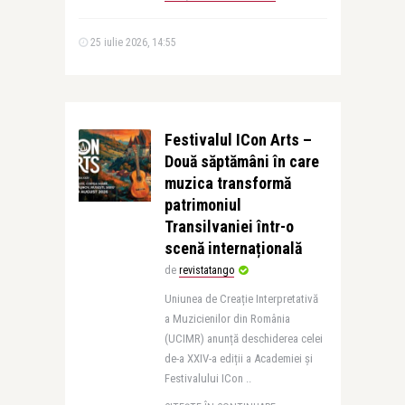
25 iulie 2026, 14:55
Festivalul ICon Arts –
Două săptămâni în care
muzica transformă
patrimoniul
Transilvaniei într-o
scenă internațională
de
revistatango
Uniunea de Creație Interpretativă
a Muzicienilor din România
(UCIMR) anunță deschiderea celei
de-a XXIV-a ediții a Academiei și
Festivalului ICon ..