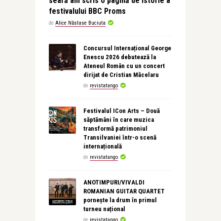
seară am scris o pagină de istorie a
festivalului BBC Proms
de
Alice Năstase Buciuta
Concursul Internațional George
Enescu 2026 debutează la
Ateneul Român cu un concert
dirijat de Cristian Măcelaru
de
revistatango
Festivalul ICon Arts – Două
săptămâni în care muzica
transformă patrimoniul
Transilvaniei într-o scenă
internațională
de
revistatango
ANOTIMPURI/VIVALDI
ROMANIAN GUITAR QUARTET
pornește la drum în primul
turneu național
de
revistatango