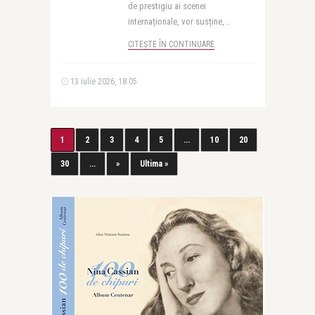
de prestigiu ai scenei
internaționale, vor susține, ..
CITEȘTE ÎN CONTINUARE
13 iulie 2026, 18:05
1
2
3
4
5
...
10
20
30
...
»
Ultima »