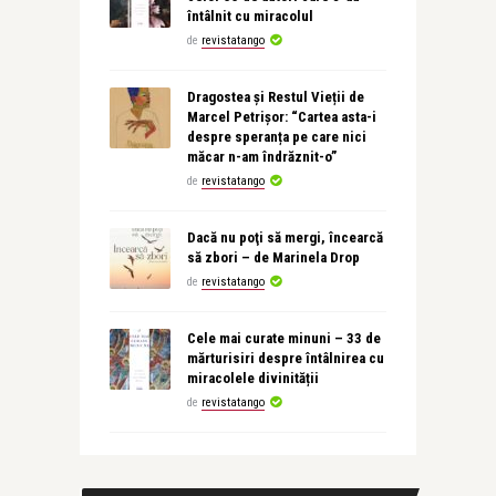
întâlnit cu miracolul
de
revistatango
Dragostea și Restul Vieții de
Marcel Petrișor: “Cartea asta-i
despre speranța pe care nici
măcar n-am îndrăznit-o”
de
revistatango
Dacă nu poţi să mergi, încearcă
să zbori – de Marinela Drop
de
revistatango
Cele mai curate minuni – 33 de
mărturisiri despre întâlnirea cu
miracolele divinității
de
revistatango