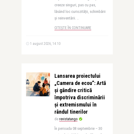
creeze singuri, pas cu pas,
lăsând loc curiozității, schimbării
și reinventării. ..
CITEȘTE ÎN CONTINUARE
1 august 2026, 14:10
Lansarea proiectului
„Camera de ecou”: Artă
și gândire critică
împotriva discriminării
și extremismului în
rândul tinerilor
de
revistatango
În perioada 08 septembrie – 30