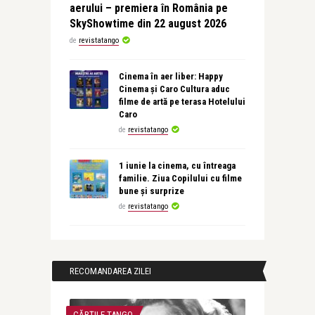
aerului – premiera în România pe
SkyShowtime din 22 august 2026
de
revistatango
Cinema în aer liber: Happy
Cinema și Caro Cultura aduc
filme de artă pe terasa Hotelului
Caro
de
revistatango
1 iunie la cinema, cu întreaga
familie. Ziua Copilului cu filme
bune și surprize
de
revistatango
RECOMANDAREA ZILEI
CĂRȚILE TANGO