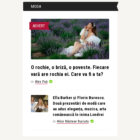
MODA
ADVERT
O rochie, o briză, o poveste. Fiecare
vară are rochia ei. Care va fi a ta?
de
Alex Pub
Ella Barker și Florin Burescu.
Două prezentări de modă care
au adus eleganța, muzica, arta
românească în inima Londrei
de
Alice Năstase Buciuta