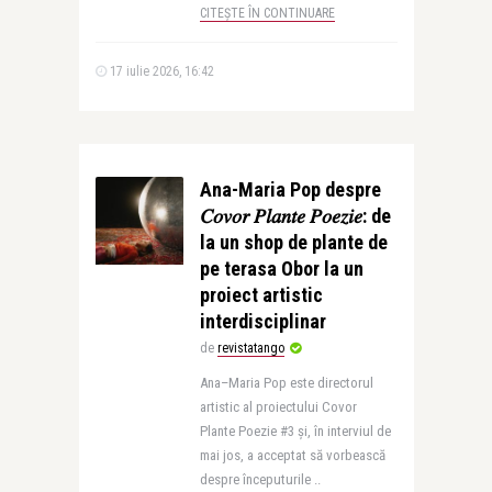
CITEȘTE ÎN CONTINUARE
17 iulie 2026, 16:42
Ana-Maria Pop despre
𝐶𝑜𝑣𝑜𝑟 𝑃𝑙𝑎𝑛𝑡𝑒 𝑃𝑜𝑒𝑧𝑖𝑒: de
la un shop de plante de
pe terasa Obor la un
proiect artistic
interdisciplinar
de
revistatango
Ana–Maria Pop este directorul
artistic al proiectului Covor
Plante Poezie #3 și, în interviul de
mai jos, a acceptat să vorbească
despre începuturile ..