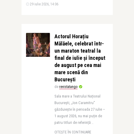
29 iulie 2026, 14:06
Actorul Horațiu
Mălăele, celebrat într-
un maraton teatral la
final de iulie și început
de august pe cea mai
mare scenă din
București
de
revistatango
Sala mare a Teatrului Național
București, „Ion Caramitru”
găzduiește în perioada 27 iulie –
1 august 2026, nu mai puțin de
patru titluri de referință ..
CITEȘTE ÎN CONTINUARE