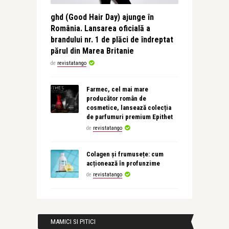
ghd (Good Hair Day) ajunge în
România. Lansarea oficială a
brandului nr. 1 de plăci de îndreptat
părul din Marea Britanie
de
revistatango
Farmec, cel mai mare
producător român de
cosmetice, lansează colecția
de parfumuri premium Epithet
de
revistatango
Colagen și frumusețe: cum
acționează în profunzime
de
revistatango
MAMICI SI PITICI