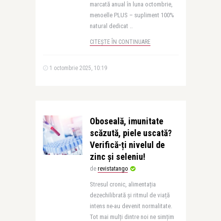
marcată anual în luna octombrie,
menoelle PLUS – supliment 100%
natural dedicat ..
CITEȘTE ÎN CONTINUARE
1 octombrie 2025, 10:19
Oboseală, imunitate
scăzută, piele uscată?
Verifică-ți nivelul de
zinc și seleniu!
de
revistatango
Stresul cronic, alimentația
dezechilibrată și ritmul de viață
intens ne-au devenit normalitate.
Tot mai mulți dintre noi ne simțim