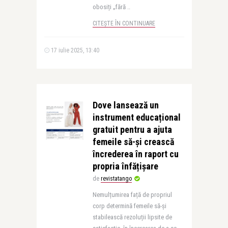
obosiți „fără ..
CITEȘTE ÎN CONTINUARE
17 iulie 2025, 13:40
Dove lansează un
instrument educațional
gratuit pentru a ajuta
femeile să-și crească
încrederea în raport cu
propria înfățișare
de
revistatango
Nemulțumirea față de propriul
corp determină femeile să-și
stabilească rezoluții lipsite de