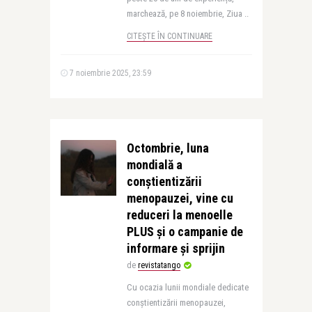
marchează, pe 8 noiembrie, Ziua ..
CITEȘTE ÎN CONTINUARE
7 noiembrie 2025, 23:59
Octombrie, luna
mondială a
conștientizării
menopauzei, vine cu
reduceri la menoelle
PLUS și o campanie de
informare și sprijin
de
revistatango
Cu ocazia lunii mondiale dedicate
conștientizării menopauzei,