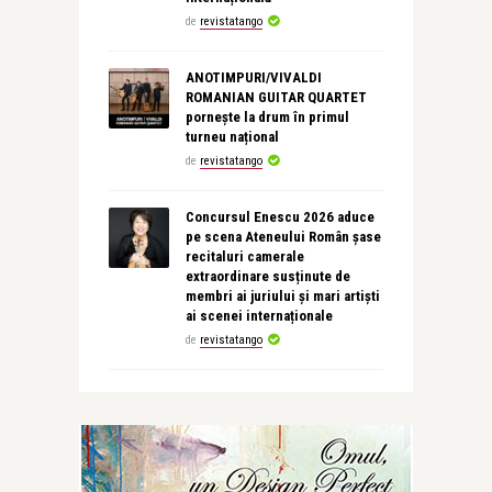
de
revistatango
ANOTIMPURI/VIVALDI
ROMANIAN GUITAR QUARTET
pornește la drum în primul
turneu național
de
revistatango
Concursul Enescu 2026 aduce
pe scena Ateneului Român șase
recitaluri camerale
extraordinare susținute de
membri ai juriului și mari artiști
ai scenei internaționale
de
revistatango