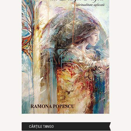
CĂRȚILE TANGO