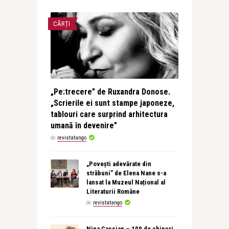
CĂRȚI
„Pe:trecere” de Ruxandra Donose.
„Scrierile ei sunt stampe japoneze,
tablouri care surprind arhitectura
umană în devenire”
de
revistatango
„Povești adevărate din
străbuni” de Elena Nane s-a
lansat la Muzeul Național al
Literaturii Române
de
revistatango
Nina Cassian – 100 de chipuri.