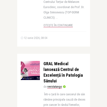
Centrului Terțiar de Melanom
Euroclinic, coordonat de Prof. Dr.
Olga Simionescu (TOP-DERM
CLINICS). ..
CITEȘTE ÎN CONTINUARE
12 iunie 2026, 08:04
GRAL Medical
lansează Centrul de
Excelență în Patologia
Sânului
de
revistatango
Într-o țară în care cancerul de sân
rămâne principala cauză de deces
prin cancer în rândul femeilor,