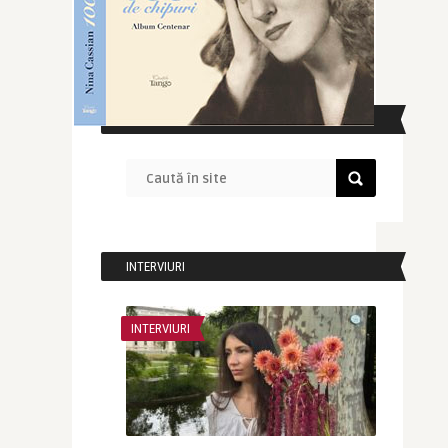
CAUTĂ ÎN SITE
INTERVIURI
INTERVIURI