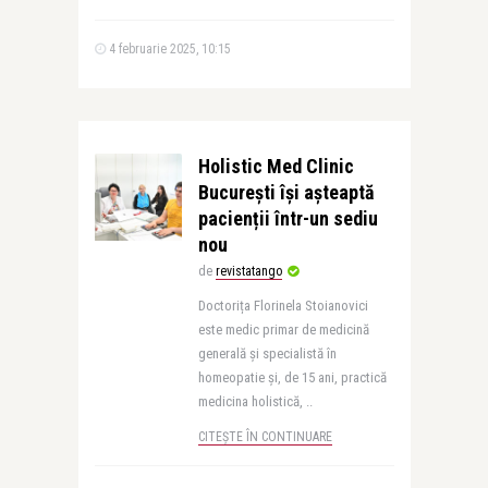
4 februarie 2025, 10:15
Holistic Med Clinic
București își așteaptă
pacienții într-un sediu
nou
de
revistatango
Doctorița Florinela Stoianovici
este medic primar de medicină
generală și specialistă în
homeopatie și, de 15 ani, practică
medicina holistică, ..
CITEȘTE ÎN CONTINUARE