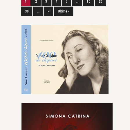
1
2
3
4
5
...
10
20
30
...
»
Ultima »