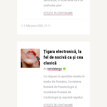
satisfacție, în încercarea de a se
conforma unor ..
CITEȘTE ÎN CONTINUARE
5 februarie 2025, 15:11
Țigara electronică, la
fel de nocivă ca și cea
clasică
de
revistatango
Ca răspuns la aparițiile recente în
media din România, Societatea
Română de Pneumologie și
Societatea Română de
Cardiologie își exprimă regretul ..
CITEȘTE ÎN CONTINUARE