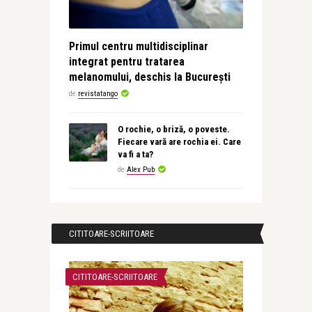
Primul centru multidisciplinar
integrat pentru tratarea
melanomului, deschis la București
de
revistatango
O rochie, o briză, o poveste.
Fiecare vară are rochia ei. Care
va fi a ta?
de
Alex Pub
CITITOARE-SCRIITOARE
CITITOARE-SCRIITOARE