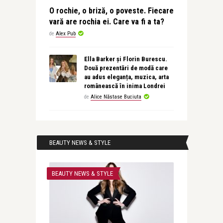
O rochie, o briză, o poveste. Fiecare
vară are rochia ei. Care va fi a ta?
de
Alex Pub
Ella Barker și Florin Burescu.
Două prezentări de modă care
au adus eleganța, muzica, arta
românească în inima Londrei
de
Alice Năstase Buciuta
BEAUTY NEWS & STYLE
BEAUTY NEWS & STYLE