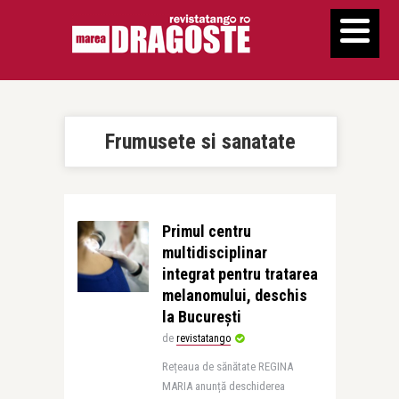
Frumusete si sanatate
Primul centru
multidisciplinar
integrat pentru tratarea
melanomului, deschis
la București
de
revistatango
Rețeaua de sănătate REGINA
MARIA anunță deschiderea