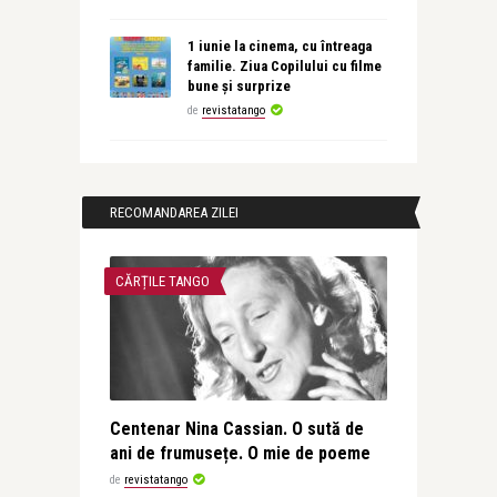
1 iunie la cinema, cu întreaga
familie. Ziua Copilului cu filme
bune și surprize
de
revistatango
RECOMANDAREA ZILEI
CĂRȚILE TANGO
Centenar Nina Cassian. O sută de
ani de frumusețe. O mie de poeme
de
revistatango