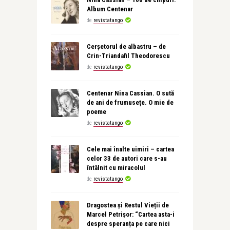
Album Centenar
de
revistatango
Cerșetorul de albastru – de
Crin-Triandafil Theodorescu
de
revistatango
Centenar Nina Cassian. O sută
de ani de frumusețe. O mie de
poeme
de
revistatango
Cele mai înalte uimiri – cartea
celor 33 de autori care s-au
întâlnit cu miracolul
de
revistatango
Dragostea și Restul Vieții de
Marcel Petrișor: “Cartea asta-i
despre speranța pe care nici