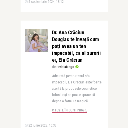
5 septembrie 2024, 18:12
Dr. Ana Crăciun
Douglas te învață cum
poți avea un ten
impecabil, ca al surorii
ei, Ela Crăciun
de
revistatango
Admirată pentru tenul său
impecabil, Ela Crăciun este foarte
atentă la produsele cosmetice
folosite și se poate spune că
deține o formulă magică, ..
CITEȘTE ÎN CONTINUARE
22 iunie 2023, 16:33