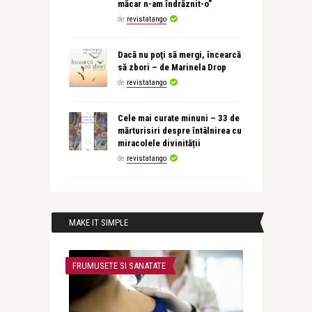
măcar n-am îndrăznit-o”
de
revistatango
Dacă nu poţi să mergi, încearcă
să zbori – de Marinela Drop
de
revistatango
Cele mai curate minuni – 33 de
mărturisiri despre întâlnirea cu
miracolele divinității
de
revistatango
MAKE IT SIMPLE
FRUMUSETE SI SANATATE