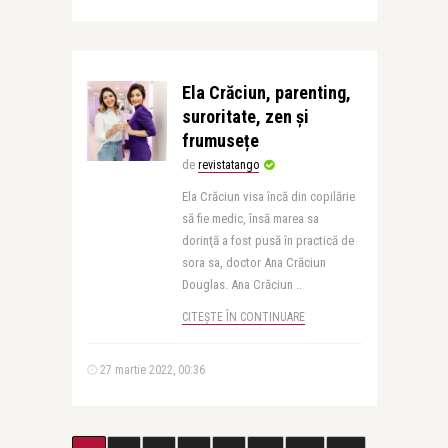
Ela Crăciun, parenting,
suroritate, zen și
frumusețe
de
revistatango
Ela Crăciun visa încă din copilărie
să fie medic, însă marea sa
dorinţă a fost pusă în practică de
sora sa, doctor Ana Crăciun
Douglas. Ana Crăciun ..
CITEȘTE ÎN CONTINUARE
27 martie 2022, 00:36