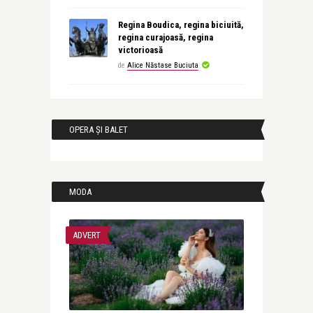
Regina Boudica, regina biciuită,
regina curajoasă, regina
victorioasă
de
Alice Năstase Buciuta
OPERA ȘI BALET
MODA
ADVERT