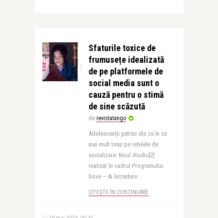
Sfaturile toxice de
frumusețe idealizată
de pe platformele de
social media sunt o
cauză pentru o stimă
de sine scăzută
de
revistatango
Adolescenții petrec din ce în ce
mai mult timp pe rețelele de
socializare. Noul studiu[2]
realizat în cadrul Programului
Dove – Ai încredere ..
CITEȘTE ÎN CONTINUARE