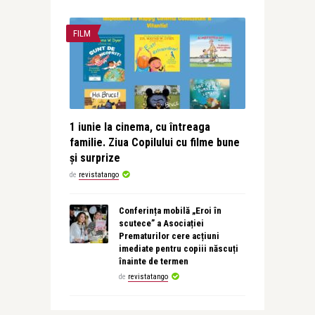
FILM
1 iunie la cinema, cu întreaga
familie. Ziua Copilului cu filme bune
și surprize
de
revistatango
Conferința mobilă „Eroi în
scutece” a Asociației
Prematurilor cere acțiuni
imediate pentru copiii născuți
înainte de termen
de
revistatango