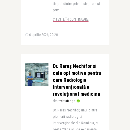
timpul dintre primul simptom și
primul ..
CITEȘTE ÎN CONTINUARE
6 aprilie 2026, 20:20
Dr. Rareș Nechifor și
cele opt motive pentru
care Radiologia
Intervențională a
revoluționat medicina
de
revistatango
Dr. Rareș Nechifor, unul dintre
pionierii radiologiei
intervenționale din România, cu
peste 20 de ani de experiență,