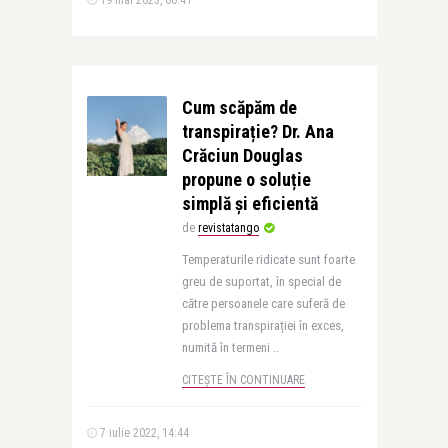
19 mai 2023, 00:41
Cum scăpăm de
transpirație? Dr. Ana
Crăciun Douglas
propune o soluție
simplă și eficientă
de
revistatango
Temperaturile ridicate sunt foarte
greu de suportat, în special de
către persoanele care suferă de
problema transpirației în exces,
numită în termeni ..
CITEȘTE ÎN CONTINUARE
7 iulie 2022, 14:44