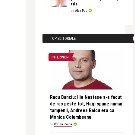
tale
de
Alex Pub
TOP EDITORIALE
INTERVIURI
Radu Banciu: Ilie Nastase s-a facut
de ras peste tot, Hagi spune numai
tampenii, Andreea Raicu era ca
Monica Columbeanu
de
Corina Stoica