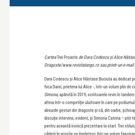
Cartea
Trei Proaste
de Dara Codescu și Alice Năstase
Dragoste/www.revistatango.ro sau printr-un e-mail l
Dara Codescu și Alice Năstase Buciuta au dedicat pr
fiica Darei, prietena lui Alice -, într-un volum plin de
Simona
, apărută în 2019, scriitoarele revin în tande
alteia într-o competiție uluitoare în care pe podiumu
absurde gesturi din dragoste și că, din oarbe, șchioape
discuție intervine, evident, și Simona Catrina – prin t
pentru această ironică prezentare la start. Trei stiluri
căderii în prostie se împletesc într-un volum fascinant,