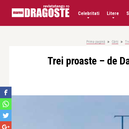
Celebritati
Litere
S
Prima pagină
Cărți
Tr
Trei proaste – de D