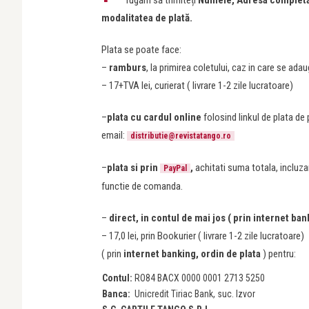
rugăm să trimiteți
Numele, Adresa completă,
modalitatea de plată.
Plata se poate face:
–
ramburs
, la primirea coletului, caz in care se ada
– 17+TVA lei, curierat ( livrare 1-2 zile lucratoare)
–
plata cu cardul online
folosind
linkul de plata d
email:
distributie@revistatango.ro
–
plata si prin
,
achitati suma totala, incluza
PayPal
functie de comanda.
–
direct, in contul de mai jos ( prin internet ban
– 17,0 lei, prin Bookurier ( livrare 1-2 zile lucratoare)
( prin
internet banking, ordin de plata
) pentru:
Contul:
RO84 BACX 0000 0001 2713 5250
Banca:
Unicredit Tiriac Bank, suc. Izvor