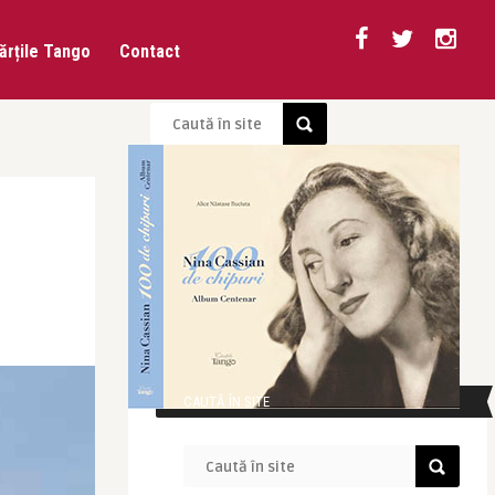
ărțile Tango
Contact
CAUTĂ ÎN SITE