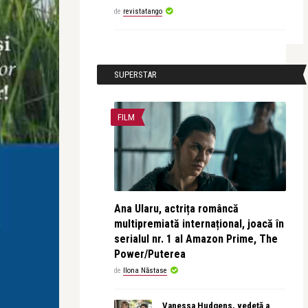
de
revistatango
SUPERSTAR
FILM
Ana Ularu, actrița româncă
multipremiată internațional, joacă în
serialul nr. 1 al Amazon Prime, The
Power/Puterea
de
Ilona Năstase
Vanessa Hudgens, vedetă a