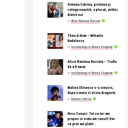
Simona Catrina, prietena și
colega noastră, a plecat, astăzi,
dintre noi
de
Alice Năstase Buciuta
Then & Now – Mihaela
Radulescu
de
revistatango.ro Marea Dragoste
Alice Nastase Buciuta – Trufia
de a fi tanar
de
revistatango.ro Marea Dragoste
Malina Olinescu s-a sinucis,
dupa o mare si trista dragoste
de
Simona Catrina
Nicu Covaci: Tot ce mi-am
propus in viata am reusit! Dar
ce pret am platit…