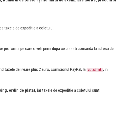
 Numărul de telefon și Numărul de exemplare dorite, precum si
uga taxele de expeditie a coletului:
e pe proforma pe care o veti primi dupa ce plasati comanda la adresa de
nd taxele de livrare plus 2 euro, comisionul PayPal, la
, in
acest link
king, ordin de plata),
iar taxele de expeditie a coletului sunt: