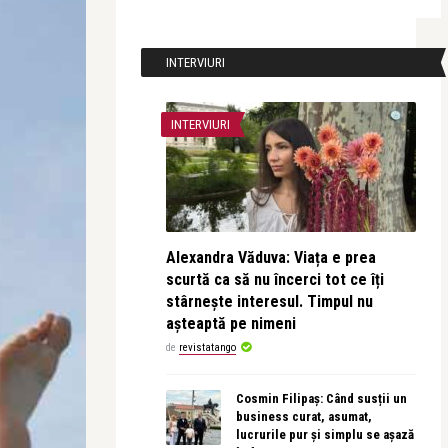
INTERVIURI
INTERVIURI
Alexandra Văduva: Viața e prea
scurtă ca să nu încerci tot ce îți
stârnește interesul. Timpul nu
așteaptă pe nimeni
de
revistatango
Cosmin Filipaș: Când susții un
business curat, asumat,
lucrurile pur și simplu se așază