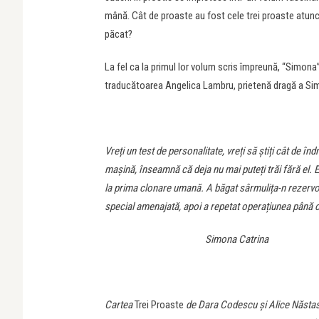
mână. Cât de proaste au fost cele trei proaste atunci
păcat?
La fel ca la primul lor volum scris împreună, “Simona”
traducătoarea Angelica Lambru, prietenă dragă a Simo
Vre
ț
i un test de personalitate, vre
ț
i să ști
ț
i cât de înd
mașină, înseamnă că deja nu mai pute
ț
i trăi fără el.
la prima clonare umană. A băgat sârmuli
ț
a-n rezervo
special amenajată, apoi a repetat opera
ț
iunea până 
Simona Catrina
Cartea
Trei Proaste
de Dara Codescu și Alice Năstase