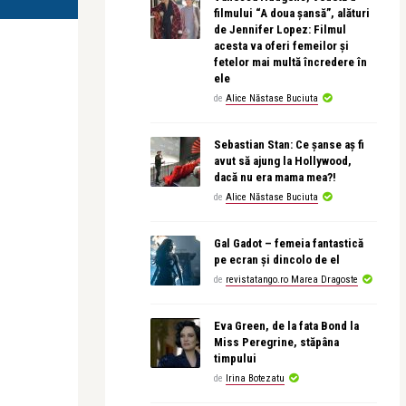
filmului “A doua șansă”, alături
de Jennifer Lopez: Filmul
acesta va oferi femeilor și
fetelor mai multă încredere în
ele
de
Alice Năstase Buciuta
Sebastian Stan: Ce șanse aș fi
avut să ajung la Hollywood,
dacă nu era mama mea?!
de
Alice Năstase Buciuta
Gal Gadot – femeia fantastică
pe ecran și dincolo de el
de
revistatango.ro Marea Dragoste
Eva Green, de la fata Bond la
Miss Peregrine, stăpâna
timpului
de
Irina Botezatu