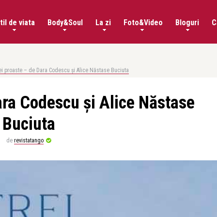
til de viata
Body&Soul
La zi
Foto&Video
Bloguri
C
ei proaste – de Dara Codescu și Alice Năstase Buciuta
ara Codescu și Alice Năstase
Buciuta
de
revistatango