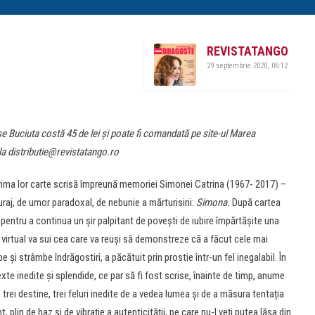
REVISTATANGO
29 septembrie 2020, 06:12
 Buciuta costă 45 de lei și poate fi comandată pe site-ul Marea
a distributie@revistatango.ro
ima lor carte scrisă împreună memoriei Simonei Catrina (1967- 2017) –
 curaj, de umor paradoxal, de nebunie a mărturisirii:
Simona.
După cartea
m pentru a continua un șir palpitant de povești de iubire împărtășite una
l virtual va sui cea care va reuși să demonstreze că a făcut cele mai
 și strâmbe îndrăgostiri, a păcătuit prin prostie într-un fel inegalabil. În
exte inedite și splendide, ce par să fi fost scrise, înainte de timp, anume
, trei destine, trei feluri inedite de a vedea lumea și de a măsura tentația
 plin de haz și de vibrație a autenticității, pe care nu-l veți putea lăsa din