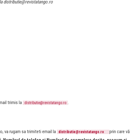
a distributie@revistatango.ro
ail trimis la
.
distributie@revistatango.ro
o, va rugam sa trimiteti email la
prin care vă
distributie@revistatango.ro