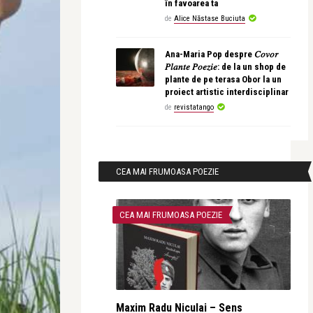
în favoarea ta
de
Alice Năstase Buciuta
Ana-Maria Pop despre 𝐶𝑜𝑣𝑜𝑟
𝑃𝑙𝑎𝑛𝑡𝑒 𝑃𝑜𝑒𝑧𝑖𝑒: de la un shop de
plante de pe terasa Obor la un
proiect artistic interdisciplinar
de
revistatango
CEA MAI FRUMOASA POEZIE
CEA MAI FRUMOASA POEZIE
Maxim Radu Niculai – Sens