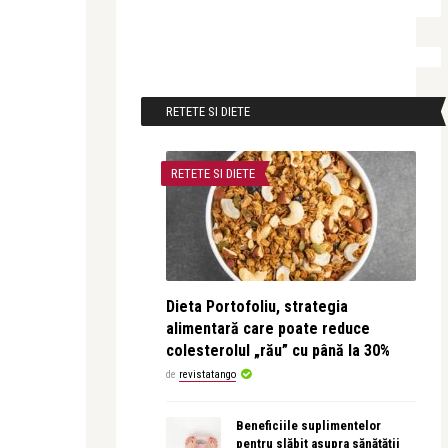
RETETE SI DIETE
RETETE SI DIETE
Dieta Portofoliu, strategia
alimentară care poate reduce
colesterolul „rău” cu până la 30%
de
revistatango
Beneficiile suplimentelor
pentru slăbit asupra sănătății