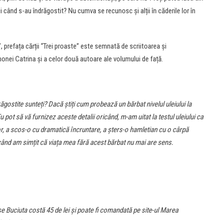
 când s-au îndrăgostit? Nu cumva se recunosc și alții în căderile lor în
, prefața cărții “Trei proaste” este semnată de scriitoarea și
nei Catrina și a celor două autoare ale volumului de față.
răgostite sunte
ț
i? Dacă ști
ț
i cum probează un bărbat nivelul uleiului la
 Eu pot să vă furnizez aceste detalii oricând, m-am uitat la testul uleiului ca
r, a scos-o cu dramatică încruntare, a șters-o hamletian cu o cârpă
când am sim
ț
it că via
ț
a mea fără acest bărbat nu mai are sens.
 Buciuta costă 45 de lei și poate fi comandată pe site-ul Marea