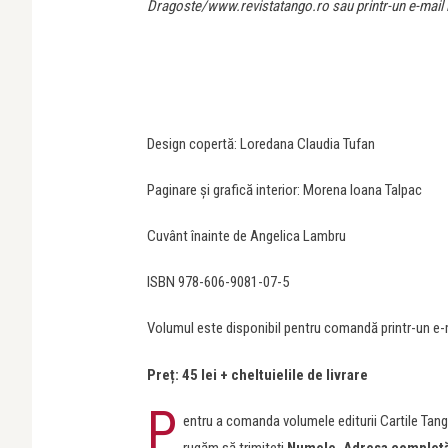
Dragoste/www.revistatango.ro sau printr-un e-mail l
Design copertă: Loredana Claudia Tufan
Paginare și grafică interior: Morena Ioana Talpac
Cuvânt înainte de Angelica Lambru
ISBN 978-606-9081-07-5
Volumul este disponibil pentru comandă printr-un e-m
Preț: 45 lei + cheltuielile de livrare
P
entru a comanda volumele editurii Cartile Tang