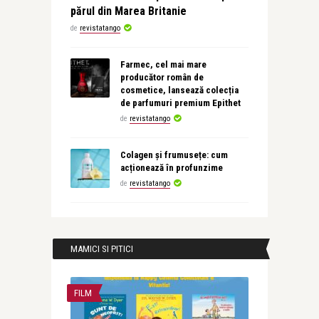
părul din Marea Britanie
de
revistatango
Farmec, cel mai mare
producător român de
cosmetice, lansează colecția
de parfumuri premium Epithet
de
revistatango
Colagen și frumusețe: cum
acționează în profunzime
de
revistatango
MAMICI SI PITICI
FILM