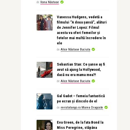
de
Ilona Năstase
Vanessa Hudgens, vedetă a
filmului “A doua șansă”, alături
de Jennifer Lopez: Filmul
acesta va oferi femeilor și
fetelor mai multă încredere în
ele
de
Alice Năstase Buciuta
Sebastian Stan: Ce șanse aș fi
avut să ajung la Hollywood,
dacă nu era mama mea?!
de
Alice Năstase Buciuta
Gal Gadot – femeia fantastică
pe ecran și dincolo de el
de
revistatango.ro Marea Dragoste
Eva Green, de la fata Bond la
Miss Peregrine, stăpâna