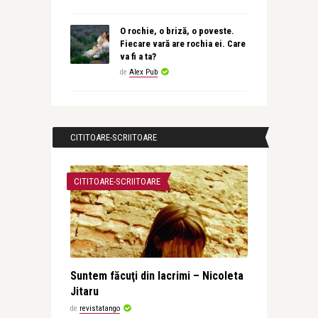
O rochie, o briză, o poveste.
Fiecare vară are rochia ei. Care
va fi a ta?
de
Alex Pub
CITITOARE-SCRIITOARE
CITITOARE-SCRIITOARE
Suntem făcuţi din lacrimi – Nicoleta
Jitaru
de
revistatango