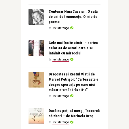
Centenar Nina Cassian. O sută
de ani de frumusețe. O mie de
poeme
de
revistatango
Cele mai înalte uimiri – cartea
celor 33 de autori care s-au
întâlnit cu miracolul
de
revistatango
Dragostea și Restul Vieții de
Marcel Petrișor: “Cartea asta-i
despre speranța pe care nici
măcar n-am îndrăznit-o”
de
revistatango
Dacă nu poţi să mergi, încearcă
să zbori – de Marinela Drop
de
revistatango