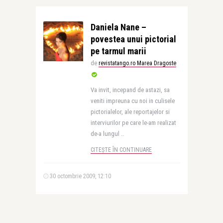
Daniela Nane –
povestea unui pictorial
pe tarmul marii
de
revistatango.ro Marea Dragoste
Va invit, incepand de astazi, sa
veniti impreuna cu noi in culisele
pictorialelor, ale reportajelor si
interviurilor pe care le-am realizat
de-a lungul ..
CITEȘTE ÎN CONTINUARE
30 octombrie 2009, 12:10