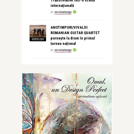
Transilvaniei într-o scenă
internațională
de
revistatango
ANOTIMPURI/VIVALDI
ROMANIAN GUITAR QUARTET
pornește la drum în primul
turneu național
de
revistatango