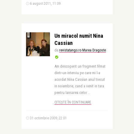
6 august 2011, 11:09
Un miracol numit Nina
Cassian
de
revistatango.ro Marea Dragoste
Am descoperit un fragment filmat
dintr-un interviu pe care mi l-a
acordat Nina Cassian anul trecut
in noiembrie, cand a venit in tara
pentru lansarea celor ..
CITEȘTE ÎN CONTINUARE
31 octombrie 2009, 22:01