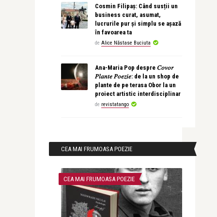
Cosmin Filipaș: Când susții un
business curat, asumat,
lucrurile pur și simplu se așază
în favoarea ta
de
Alice Năstase Buciuta
Ana-Maria Pop despre 𝐶𝑜𝑣𝑜𝑟
𝑃𝑙𝑎𝑛𝑡𝑒 𝑃𝑜𝑒𝑧𝑖𝑒: de la un shop de
plante de pe terasa Obor la un
proiect artistic interdisciplinar
de
revistatango
CEA MAI FRUMOASA POEZIE
CEA MAI FRUMOASA POEZIE