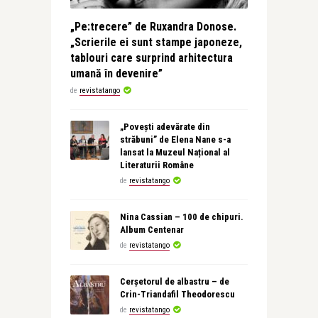
„Pe:trecere” de Ruxandra Donose.
„Scrierile ei sunt stampe japoneze,
tablouri care surprind arhitectura
umană în devenire”
de
revistatango
„Povești adevărate din
străbuni” de Elena Nane s-a
lansat la Muzeul Național al
Literaturii Române
de
revistatango
Nina Cassian – 100 de chipuri.
Album Centenar
de
revistatango
Cerșetorul de albastru – de
Crin-Triandafil Theodorescu
de
revistatango