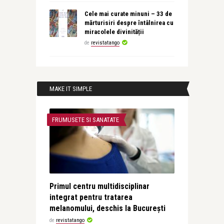
Cele mai curate minuni – 33 de
mărturisiri despre întâlnirea cu
miracolele divinității
de
revistatango
MAKE IT SIMPLE
FRUMUSETE SI SANATATE
Primul centru multidisciplinar
integrat pentru tratarea
melanomului, deschis la București
de
revistatango