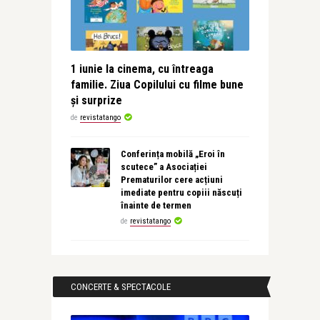
1 iunie la cinema, cu întreaga
familie. Ziua Copilului cu filme bune
și surprize
de
revistatango
Conferința mobilă „Eroi în
scutece” a Asociației
Prematurilor cere acțiuni
imediate pentru copiii născuți
înainte de termen
de
revistatango
CONCERTE & SPECTACOLE