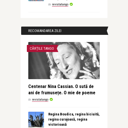
de
revistatango
RECOMANDAREA ZILEI
CĂRȚILE TANGO
Centenar Nina Cassian. O sută de
ani de frumusețe. O mie de poeme
de
revistatango
Regina Boudica, regina biciuită,
regina curajoasă, regina
victorioasă