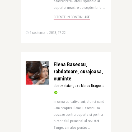
neasteptate - eroul splendid al
copertei noastre de septembrie. ..
CITEȘTE ÎN CONTINUARE
6 septembrie 2013, 17:22
Elena Basescu,
rabdatoare, curajoasa,
cuminte
de
revistatango.ro Marea Dragoste
In urma cu cativa ani, atunci cand
i-am propus Elenei Basescu sa
pozeze pentru coperta si pentru
pictorialul principal al revistei
Tango, am ales pentru ..