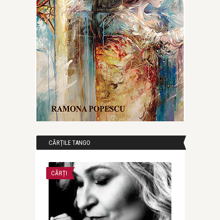
CĂRȚILE TANGO
CĂRȚI