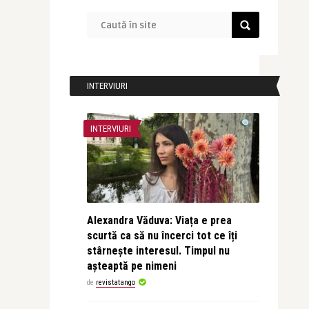
INTERVIURI
INTERVIURI
Alexandra Văduva: Viața e prea
scurtă ca să nu încerci tot ce îți
stârnește interesul. Timpul nu
așteaptă pe nimeni
de
revistatango