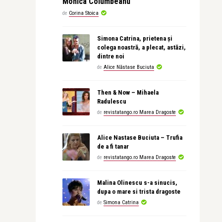
Monica Columbeanu
de
Corina Stoica
Simona Catrina, prietena și
colega noastră, a plecat, astăzi,
dintre noi
de
Alice Năstase Buciuta
Then & Now – Mihaela
Radulescu
de
revistatango.ro Marea Dragoste
Alice Nastase Buciuta – Trufia
de a fi tanar
de
revistatango.ro Marea Dragoste
Malina Olinescu s-a sinucis,
dupa o mare si trista dragoste
de
Simona Catrina