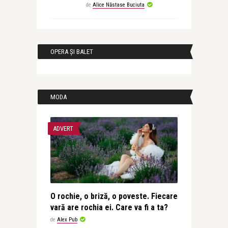
de
Alice Năstase Buciuta
OPERA ȘI BALET
MODA
ADVERT
O rochie, o briză, o poveste. Fiecare
vară are rochia ei. Care va fi a ta?
de
Alex Pub