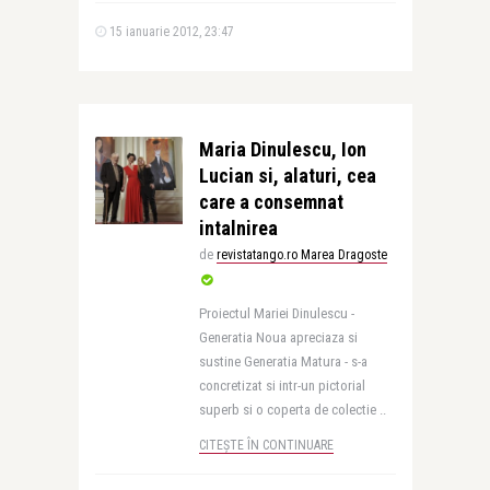
15 ianuarie 2012, 23:47
Maria Dinulescu, Ion
Lucian si, alaturi, cea
care a consemnat
intalnirea
de
revistatango.ro Marea Dragoste
Proiectul Mariei Dinulescu -
Generatia Noua apreciaza si
sustine Generatia Matura - s-a
concretizat si intr-un pictorial
superb si o coperta de colectie ..
CITEȘTE ÎN CONTINUARE