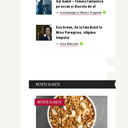
Gal Gadot – femeia fantastică
pe ecran și dincolo de el
de
revistatango.ro Marea Dragoste
Eva Green, de la fata Bond la
Miss Peregrine, stăpâna
timpului
de
Irina Botezatu
RETETE SI DIETE
RETETE SI DIETE