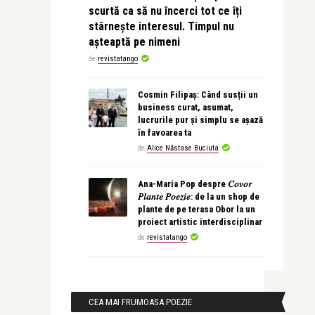
scurtă ca să nu încerci tot ce îți
stârnește interesul. Timpul nu
așteaptă pe nimeni
de
revistatango
Cosmin Filipaș: Când susții un
business curat, asumat,
lucrurile pur și simplu se așază
în favoarea ta
de
Alice Năstase Buciuta
Ana-Maria Pop despre 𝐶𝑜𝑣𝑜𝑟
𝑃𝑙𝑎𝑛𝑡𝑒 𝑃𝑜𝑒𝑧𝑖𝑒: de la un shop de
plante de pe terasa Obor la un
proiect artistic interdisciplinar
de
revistatango
CEA MAI FRUMOASA POEZIE