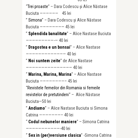
“
Trei proaste
” – Dara Codescu și Alice Năstase
Buciuta —————— 45 lei
”
Simona
” – Dara Codescu și Alice Năstase
Buciuta ———————— 45 lei
”
Splendida banalitate
” – Alice Nastase Buciuta
—————————-— 40 lei
”
Dragostea e un bonsai
” – Alice Nastase
——————————
——— 40 lei
”
Noi suntem zeite
” de Alice Nastase
——————————
————— 40 lei
“
Marina, Marina, Marina
” – Alice Nastase
Buciuta ————————– 45
lei
“
Revistele femeilor din Romania si femeile
revistelor de pretutinden
i” – Alice Năstase
Buciuta—50 lei
”
Andiamo
” – Alice Nastase Buciuta si Simona
Catrina ———————– 40 lei
“
Codul nebunelor maniere
” – Simona Catrina
———————————-40 lei
“
Sex in (per)versiune clasica
” -Simona Catrina