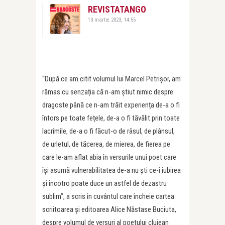
REVISTATANGO
13 martie 2023, 14:55
“După ce am citit volumul lui Marcel Petrișor, am
rămas cu senzația că n-am știut nimic despre
dragoste până ce n-am trăit experiența de-a o fi
întors pe toate fețele, de-a o fi tăvălit prin toate
lacrimile, de-a o fi făcut-o de râsul, de plânsul,
de urletul, de tăcerea, de mierea, de fierea pe
care le-am aflat abia în versurile unui poet care
își asumă vulnerabilitatea de-a nu ști ce-i iubirea
și încotro poate duce un astfel de dezastru
sublim”, a scris în cuvântul care încheie cartea
scriitoarea și editoarea Alice Năstase Buciuta,
despre volumul de versuri al poetului clujean