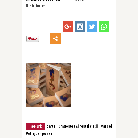
Distribuie:
·
·
Tag-uri:
carte
Dragostea și restul vieții
Marcel
·
Petrișor
poezii