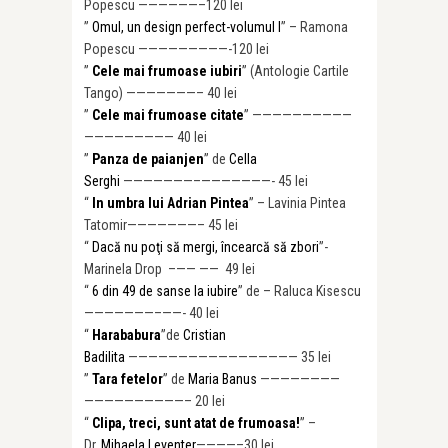
Popescu ——————–120 lei
”
Omul, un design perfect-volumul I
” – Ramona
Popescu —————————-120 lei
”
Cele mai frumoase iubiri
” (Antologie Cartile
Tango) ———————– 40 lei
”
Cele mai frumoase citate
” ——————————
————————— 40 lei
”
Panza de paianjen
” de
Cella
Serghi
———————–
———————- 45 lei
“
In umbra lui Adrian Pintea
” – Lavinia Pintea
Tatomir———————– 45 lei
“
Dacă nu poţi să mergi, încearcă să zbori
”-
Marinela Drop –—— —— 49 lei
“
6 din 49 de sanse la iubire
” de – Raluca Kisescu
———————–
——- 40 lei
“
Harababura
”de
Cristian
Badilita
————————————————— 35 lei
”
Tara fetelor
” de
Maria Banus
————————
——————————
– 20 lei
“
Clipa, treci, sunt atat de frumoasa!
” –
Dr.
Mihaela Leventer
————–30 lei