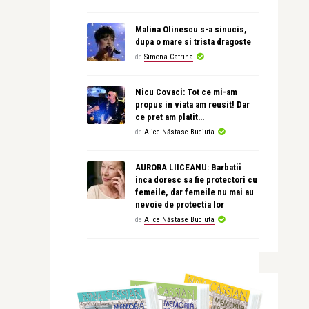
Malina Olinescu s-a sinucis,
dupa o mare si trista dragoste
de
Simona Catrina
Nicu Covaci: Tot ce mi-am
propus in viata am reusit! Dar
ce pret am platit…
de
Alice Năstase Buciuta
AURORA LIICEANU: Barbatii
inca doresc sa fie protectori cu
femeile, dar femeile nu mai au
nevoie de protectia lor
de
Alice Năstase Buciuta