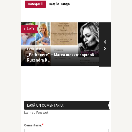
Categorii:
Cărțile Tango
CĂRȚI
LIFE
revistatango
revistatango
e s-a
„Pe:trecere” – Marea mezzo-soprană
Cartea de de
Ruxandra D ...
Ruxandra Don
LASĂ UN COMENTARIU:
Login cu Facebook
*
Comentariu: