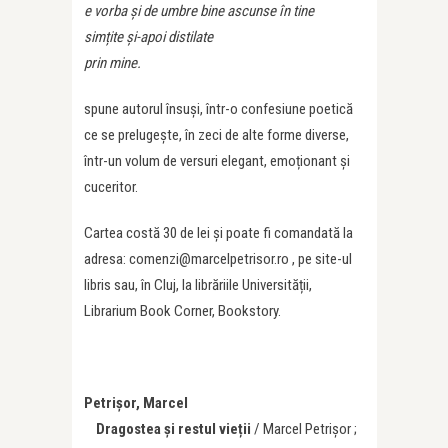
e vorba și de umbre bine ascunse în tine
simțite și-apoi distilate
prin mine.
spune autorul însuși, într-o confesiune poetică
ce se prelugește, în zeci de alte forme diverse,
într-un volum de versuri elegant, emoționant și
cuceritor.
Cartea costă 30 de lei și poate fi comandată la
adresa: comenzi@marcelpetrisor.ro , pe site-ul
libris sau, în Cluj, la librăriile Universității,
Librarium Book Corner, Bookstory.
Petrişor, Marcel
Dragostea şi restul vieții
/ Marcel Petrişor ;