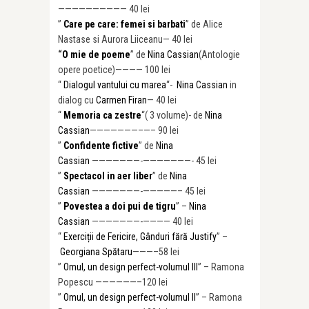
—————————— 40 lei
”
Care pe care: femei si barbati
” de Alice
Nastase si Aurora Liiceanu— 40 lei
“
O mie de poeme
” de
Nina Cassian
(Antologie
opere poetice)———— 100 lei
“
Dialogul vantului cu marea
“-
Nina Cassian
in
dialog cu
Carmen Firan
— 40 lei
“
Memoria ca zestre
“( 3 volume)- de
Nina
Cassian
———————–
—– 90 lei
”
Confidente fictive
” de
Nina
Cassian
———————-
———————- 45 lei
”
Spectacol in aer liber
” de
Nina
Cassian
———————-
—————– 45 lei
”
Povestea a doi pui de tigru
” –
Nina
Cassian
———————-
———— 40 lei
“
Exerciții de Fericire, Gânduri fără Justify
” –
Georgiana Spătaru
———–58 lei
”
Omul, un design perfect-volumul III
” – Ramona
Popescu ——————–120 lei
”
Omul, un design perfect-volumul II
” – Ramona