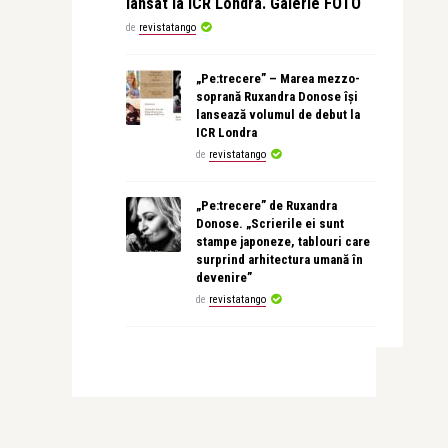
lansat la ICR Londra. Galerie FOTO
de
revistatango
„Pe:trecere” – Marea mezzo-
soprană Ruxandra Donose își
lansează volumul de debut la
ICR Londra
de
revistatango
„Pe:trecere” de Ruxandra
Donose. „Scrierile ei sunt
stampe japoneze, tablouri care
surprind arhitectura umană în
devenire”
de
revistatango