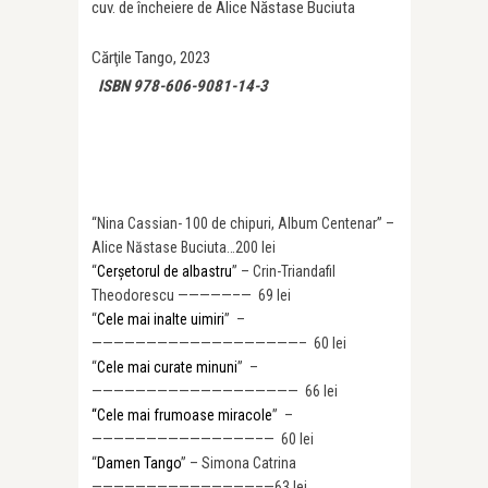
cuv. de încheiere de Alice Năstase Buciuta
Cărţile Tango, 2023
ISBN 978-606-9081-14-3
“Nina Cassian- 100 de chipuri, Album Centenar” –
Alice Năstase Buciuta…200 lei
“
Cerșetorul de albastru
” – Crin-Triandafil
Theodorescu —————–— 69 lei
“
Cele mai inalte uimiri
” –
———————————————
————– 60 lei
“
Cele mai curate minuni
” –
———————————————
———— 66 lei
“Cele mai frumoase miracole
” –
———————————————
–— 60 lei
“
Damen Tango
” – Simona Catrina
———————————————–—
63 lei