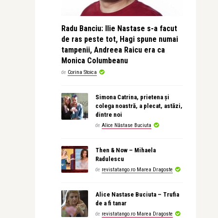
Radu Banciu: Ilie Nastase s-a facut
de ras peste tot, Hagi spune numai
tampenii, Andreea Raicu era ca
Monica Columbeanu
de
Corina Stoica
Simona Catrina, prietena și
colega noastră, a plecat, astăzi,
dintre noi
de
Alice Năstase Buciuta
Then & Now – Mihaela
Radulescu
de
revistatango.ro Marea Dragoste
Alice Nastase Buciuta – Trufia
de a fi tanar
de
revistatango.ro Marea Dragoste