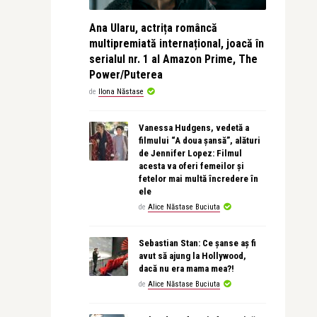
Ana Ularu, actrița româncă
multipremiată internațional, joacă în
serialul nr. 1 al Amazon Prime, The
Power/Puterea
de
Ilona Năstase
Vanessa Hudgens, vedetă a
filmului “A doua șansă”, alături
de Jennifer Lopez: Filmul
acesta va oferi femeilor și
fetelor mai multă încredere în
ele
de
Alice Năstase Buciuta
Sebastian Stan: Ce șanse aș fi
avut să ajung la Hollywood,
dacă nu era mama mea?!
de
Alice Năstase Buciuta