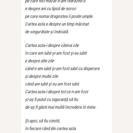
pe care nici măcar n-am îndrăznit-o
e despre ani cu lipsă de noroc
pe care numai dragostea îi poate umple.
Cartea asta e despre un timp măcinat
de singurătate și îndoială.
Cartea asta-i despre câteva zile
în care am iubit și-am fost și eu iubit
e despre alte zile
când n-am iubit și-am fost iubit cu disperare
și despre multe zile
când am iubit și nu am fost iubit.
Cartea asta-i despre tot ce n-am fost
și-aș fi putut cu siguranță să fiu
de-aș fi găsit mai multă încredere în mine.
Și-apoi, să fiu cinstit,
în fiecare rând din cartea asta