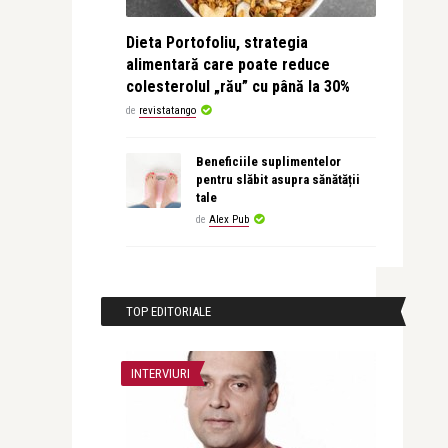
Dieta Portofoliu, strategia
alimentară care poate reduce
colesterolul „rău” cu până la 30%
de
revistatango
Beneficiile suplimentelor
pentru slăbit asupra sănătății
tale
de
Alex Pub
TOP EDITORIALE
INTERVIURI