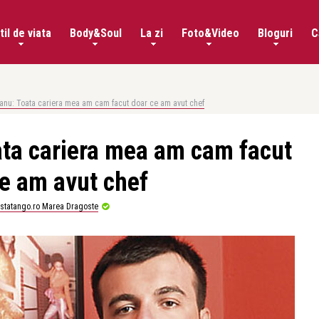
til de viata
Body&Soul
La zi
Foto&Video
Bloguri
C
anu: Toata cariera mea am cam facut doar ce am avut chef
ta cariera mea am cam facut
e am avut chef
istatango.ro Marea Dragoste