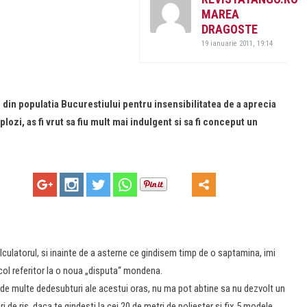
MAREA
DRAGOSTE
19 ianuarie 2011, 19:14
 din populatia Bucurestiului pentru insensibilitatea de a aprecia
ozi, as fi vrut sa fiu mult mai indulgent si sa fi conceput un
culatorul, si inainte de a asterne ce gindisem timp de o saptamina, imi
icol referitor la o noua „disputa“ mondena.
em de multe dedesubturi ale acestui oras, nu ma pot abtine sa nu dezvolt un
 de ris daca te gindesti la cei 20 de metri de poliester si fix 5 modele