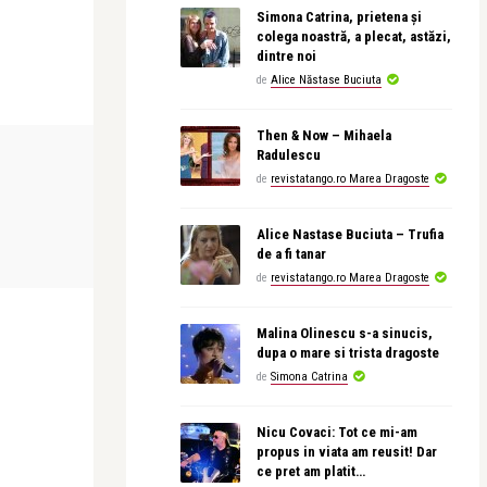
Simona Catrina, prietena și
colega noastră, a plecat, astăzi,
dintre noi
de
Alice Năstase Buciuta
Then & Now – Mihaela
LIFE
ADVERT
Radulescu
de
revistatango.ro Marea Dragoste
Alice Năstase Buciuta
Alex Pub
Alice Nastase Buciuta – Trufia
ubesc
Ella Barker și Florin Burescu. Două
Ce rochie al
de a fi tanar
prezentări de mod ...
aceasta în cal
de
revistatango.ro Marea Dragoste
Malina Olinescu s-a sinucis,
dupa o mare si trista dragoste
de
Simona Catrina
Nicu Covaci: Tot ce mi-am
propus in viata am reusit! Dar
ce pret am platit…