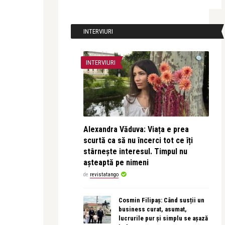
INTERVIURI
INTERVIURI
Alexandra Văduva: Viața e prea
scurtă ca să nu încerci tot ce îți
stârnește interesul. Timpul nu
așteaptă pe nimeni
de
revistatango
Cosmin Filipaș: Când susții un
business curat, asumat,
lucrurile pur și simplu se așază