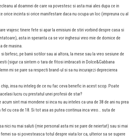
cleanu al doamnei de care va povestesc si asta mai ales dupa ce in
orice incinta si orice manifestare daca nu ocupa un loc (impreuna cu al
are vrajesc tinere fete si apar la emisiuni de stiri vorbind despre casa si
intatoare), asta in speranta ca se vor inghesui vreo mie de dornice de
ta de masina.
 si birfesc, pe banii sotilor sau ai altora, la mese sau la vreo sesiune de
resti (sigur ca sintem o tara de fitosi imbracati in Dolce&Gabbana
emn mi se pare sa respecti brand-ul si sa nu incurajezi deprecierea
e chip, insa nu inteleg de ce nu fac ceva benefic in acest scop. Poate
acelasi lucru cu prestatul unei profesii de star?
ce acum sint mai mondene si inca nu au inteles ca una de 38 de ani nu prea
 fel cu cea de 18. Si tot asa as putea continua inca vreo… suta de
a nici nu mai saluti (mie personal asta mi se pare de neiertat) sau si mai
 femei sa-si povesteasca totul despre viata lor ca, ulterior sa se supere