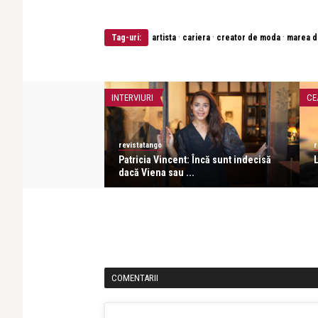
·
·
·
Tag-uri:
artista
cariera
creator de moda
marea d
INTERVIURI
CE
revistatango
r
 o poveste. Fiecare
Patricia Vincent: Încă sunt indecisă
dacă Viena sau ...
COMENTARII