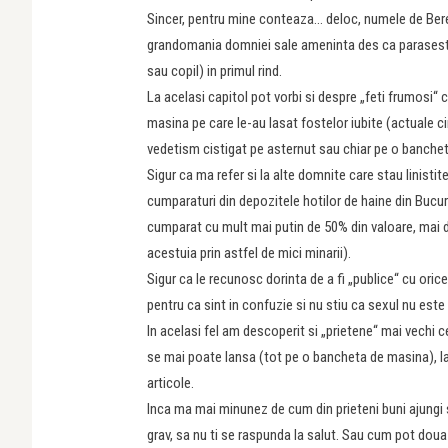
Sincer, pentru mine conteaza… deloc, numele de Bere
grandomania domniei sale ameninta des ca paraseste 
sau copil) in primul rind.
La acelasi capitol pot vorbi si despre „feti frumosi“ c
masina pe care le-au lasat fostelor iubite (actuale c
vedetism cistigat pe asternut sau chiar pe o banche
Sigur ca ma refer si la alte domnite care stau linistite
cumparaturi din depozitele hotilor de haine din Bucu
cumparat cu mult mai putin de 50% din valoare, mai d
acestuia prin astfel de mici minarii).
Sigur ca le recunosc dorinta de a fi „publice“ cu oric
pentru ca sint in confuzie si nu stiu ca sexul nu este 
In acelasi fel am descoperit si „prietene“ mai vechi 
se mai poate lansa (tot pe o bancheta de masina), la
articole.
Inca ma mai minunez de cum din prieteni buni ajungi s
grav, sa nu ti se raspunda la salut. Sau cum pot doua