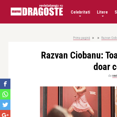
Celebritati
Litere
S
Prima pagină
Razvan Ciob
Razvan Ciobanu: Toa
doar c
de
rev