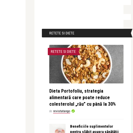
RETETE SI DIETE
RETETE SI DIETE
Dieta Portofoliu, strategia
alimentară care poate reduce
colesterolul „rău” cu până la 30%
de
revistatango
Beneficiile suplimentelor
pentru slăbit asupra sănătății