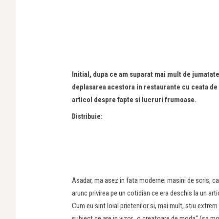
Initial, dupa ce am suparat mai mult de jumatate
deplasarea acestora in restaurante cu ceata de pl
articol despre fapte si lucruri frumoase.
Distribuie:
Asadar, ma asez in fata modernei masini de scris, cal
arunc privirea pe un cotidian ce era deschis la un art
Cum eu sint loial prietenilor si, mai mult, stiu extr
subiect ce are in vizor „o creatoare de moda“ (sa mori