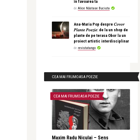
în favoarea ta
de
Alice Năstase Buciuta
Ana-Maria Pop despre 𝐶𝑜𝑣𝑜𝑟
𝑃𝑙𝑎𝑛𝑡𝑒 𝑃𝑜𝑒𝑧𝑖𝑒: de la un shop de
plante de pe terasa Obor la un
proiect artistic interdisciplinar
de
revistatango
CEA MAI FRUMOASA POEZIE
CEA MAI FRUMOASA POEZIE
Maxim Radu Niculai – Sens