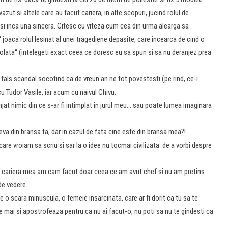
azut si altele care au facut cariera, in alte scopuri, jucind rolul de
, si inca una sincera. Citesc cu viteza cum cea din urma alearga sa
oaca rolul lesinat al unei tragediene depasite, care incearca de cind o
ciocolata“ (intelegeti exact ceea ce doresc eu sa spun si sa nu deranjez prea
 fals scandal socotind ca de vreun an ne tot povestesti (pe rind, ce-i
cu Tudor Vasile, iar acum cu naivul Chivu.
ranjat nimic din ce s-ar fi intimplat in jurul meu… sau poate lumea imaginara
va din bransa ta, dar in cazul de fata cine este din bransa mea?!
re vroiam sa scriu si sar la o idee nu tocmai civilizata de a vorbi despre
ta cariera mea am cam facut doar ceea ce am avut chef si nu am pretins
de vedere.
e o scara minuscula, o femeie insarcinata, care ar fi dorit ca tu sa te
te mai si apostrofeaza pentru ca nu ai facut-o, nu poti sa nu te gindesti ca