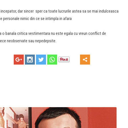
 incepator, dar sincer sper ca toate lucrurile astea sa se mai indulceasca
 personale nimic din ce se intimpla in afara
a o banala critica vestimentara nu este egala cu vreun conflict de
 trece neobservate sau nepedepsite.