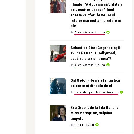
filmului “A doua șansă”, alături
de Jennifer Lopez: Filmul
acesta va oferi femeilor și
fetelor mai multă încredere în
ele
de
Alice Năstase Buciuta
Sebastian Stan: Ce șanse aș fi
avut să ajung la Hollywood,
dacă nu era mama mea?!
de
Alice Năstase Buciuta
Gal Gadot – femeia fantastică
pe ecran și dincolo de el
de
revistatango.ro Marea Dragoste
Eva Green, de la fata Bond la
Miss Peregrine, stăpâna
timpului
de
Irina Botezatu