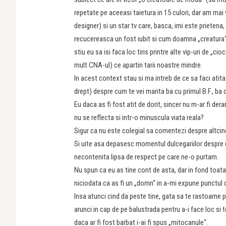
repetate pe aceeasi taietura in 15 culori, dar am mai v
designer) si un star tv care, basca, imi este prietena
recucereasca un fost iubit si cum doamna „creatura“ j
stiu eu sa isi faca loc tiris printre alte vip-uri de „
mult CNA-ul) ce apartin tarii noastre mindre.
In acest context stau si ma intreb de ce sa faci atita
drept) despre cum te vei marita ba cu primul B.F., ba 
Eu daca as fi fost atit de dorit, sincer nu m-ar fi de
nu se reflecta si intr-o minuscula viata reala?
Sigur ca nu este colegial sa comentezi despre altcine
Si uite asa depasesc momentul dulcegariilor despre ca
necontenita lipsa de respect pe care ne-o purtam.
Nu spun ca eu as tine cont de asta, dar in fond toa
niciodata ca as fi un „domn“ in a-mi expune punctul 
Insa atunci cind da peste tine, gata sa te rastoarne p
arunci in cap de pe balustrada pentru a-i face loc si 
daca ar fi fost barbat i-ai fi spus „mitocanule“.