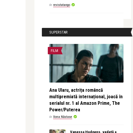
de
revistatango
SUPERSTAR
FILM
Ana Ularu, actrița româncă
multipremiată internațional, joacă în
serialul nr. 1 al Amazon Prime, The
Power/Puterea
de
Ilona Năstase
Vanessa Hudgens, vedetă a