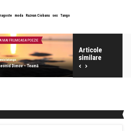
·
·
·
·
ragoste
moda
Razvan Ciobanu
sex
Tango
A MAI FRUMOASA POEZIE
INTERVIURI
Articole
similare
evistatango
revistatango
Leonid Dimov – Teamă
Evelin-Melinda Macho: Îmi i
profesia, dar am și o ...