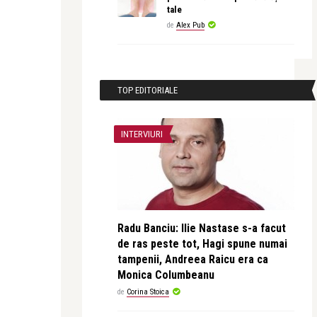
tale
de
Alex Pub
TOP EDITORIALE
INTERVIURI
Radu Banciu: Ilie Nastase s-a facut
de ras peste tot, Hagi spune numai
tampenii, Andreea Raicu era ca
Monica Columbeanu
de
Corina Stoica