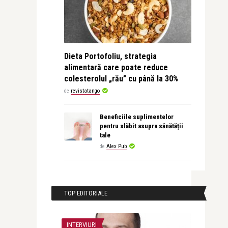
Dieta Portofoliu, strategia
alimentară care poate reduce
colesterolul „rău” cu până la 30%
de
revistatango
Beneficiile suplimentelor
pentru slăbit asupra sănătății
tale
de
Alex Pub
TOP EDITORIALE
INTERVIURI