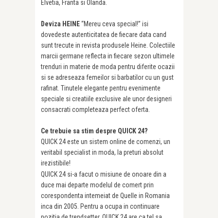
Elvetia, Franta si Olanda.
Deviza HEINE
“Mereu ceva special!” isi
dovedeste autenticitatea de fiecare data cand
sunt trecute in revista produsele Heine. Colectiile
marcii germane reflecta in fiecare sezon ultimele
trenduri in materie de moda pentru diferite ocazii
si se adreseaza femeilor si barbatilor cu un gust
rafinat. Tinutele elegante pentru evenimente
speciale si creatiile exclusive ale unor designeri
consacrati completeaza perfect oferta.
Ce trebuie sa stim despre QUICK 24?
QUICK 24 este un sistem online de comenzi, un
veritabil specialist in moda, la preturi absolut
irezistibile!
QUICK 24 si-a facut o misiune de onoare din a
duce mai departe modelul de comert prin
corespondenta intemeiat de Quelle in Romania
inca din 2005. Pentru a ocupa in continuare
pozitia de trendsetter, QUICK 24 are ca tel sa