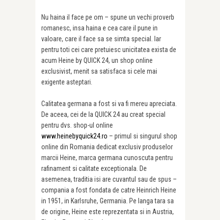
Nu haina il face pe om – spune un vechi proverb
romanesc, insa haina e cea care il pune in
valoare, care il face sa se simta special. Iar
pentru toti cei care pretuiesc unicitatea exista de
acum Heine by QUICK 24, un shop online
exclusivist, menit sa satisfaca si cele mai
exigente asteptari.
Calitatea germana a fost si va fi mereu apreciata.
De aceea, cei de la QUICK 24 au creat special
pentru dvs. shop-ul online
www.heinebyquick24.ro
– primul si singurul shop
online din Romania dedicat exclusiv produselor
marcii Heine, marca germana cunoscuta pentru
rafinament si calitate exceptionala. De
asemenea, traditia isi are cuvantul sau de spus –
compania a fost fondata de catre Heinrich Heine
in 1951, in Karlsruhe, Germania. Pe langa tara sa
de origine, Heine este reprezentata si in Austria,