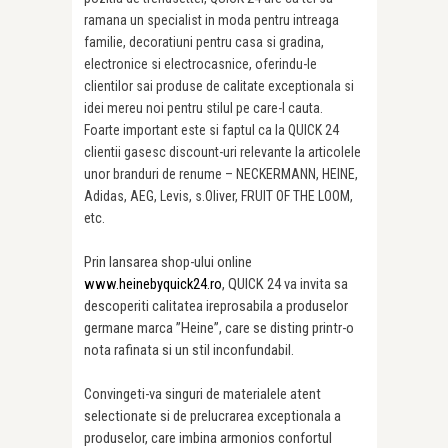
ramana un specialist in moda pentru intreaga
familie, decoratiuni pentru casa si gradina,
electronice si electrocasnice, oferindu-le
clientilor sai produse de calitate exceptionala si
idei mereu noi pentru stilul pe care-l cauta.
Foarte important este si faptul ca la QUICK 24
clientii gasesc discount-uri relevante la articolele
unor branduri de renume – NECKERMANN, HEINE,
Adidas, AEG, Levis, s.Oliver, FRUIT OF THE LOOM,
etc.
Prin lansarea shop-ului online
www.heinebyquick24.ro
, QUICK 24 va invita sa
descoperiti calitatea ireprosabila a produselor
germane marca ”Heine”, care se disting printr-o
nota rafinata si un stil inconfundabil.
Convingeti-va singuri de materialele atent
selectionate si de prelucrarea exceptionala a
produselor, care imbina armonios confortul