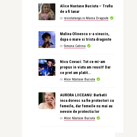
Alice Nastase Buciuta – Trufia
de a fi tanar
de
revistatango.ro Marea Dragoste
Malina Olinescu s-a sinucis,
dupa o mare si trista dragoste
de
Simona Catrina
Nicu Covaci: Tot ce mi-am
propus in viata am reusit! Dar
ce pret am platit…
de
Alice Năstase Buciuta
AURORA LIICEANU: Barbatii
inca doresc sa fie protectori cu
femeile, dar femeile nu mai au
nevoie de protectia lor
de
Alice Năstase Buciuta