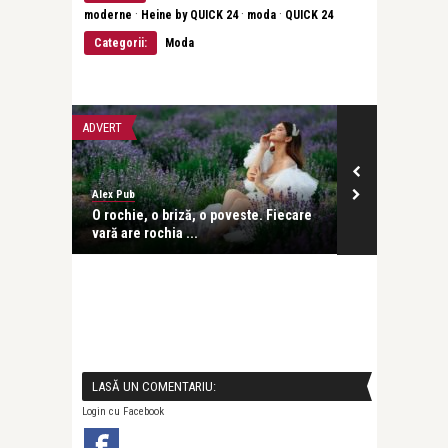
·
·
·
moderne
Heine by QUICK 24
moda
QUICK 24
Categorii:
Moda
ADVERT
ADVERT
Alex Pub
Alex Pub
 vara
O rochie, o briză, o poveste. Fiecare
Cum influenț
vară are rochia ...
streetwear țin
LASĂ UN COMENTARIU:
Login cu Facebook