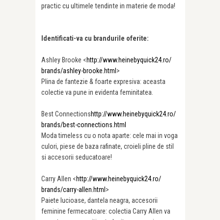
practic cu ultimele tendinte in materie de moda!
Identificati-va cu brandurile oferite:
Ashley Brooke <
http://www.heinebyquick24.ro/
brands/ashley-brooke.html
>
Plina de fantezie & foarte expresiva: aceasta
colectie va pune in evidenta feminitatea.
Best Connections
http://www.heinebyquick24.ro/
brands/best-connections.html
Moda timeless cu o nota aparte: cele mai in voga
culori, piese de baza rafinate, croieli pline de stil
si accesorii seducatoare!
Carry Allen <
http://www.heinebyquick24.ro/
brands/carry-allen.html
>
Paiete lucioase, dantela neagra, accesorii
feminine fermecatoare: colectia Carry Allen va