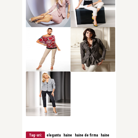
·
·
·
Tag-uri:
eleganta
haine
haine de firma
haine