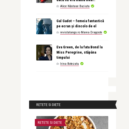
de
Alice Năstase Buciuta
Gal Gadot – femeia fantastică
pe ecran și dincolo de el
de
revistatango.ro Marea Dragoste
Eva Green, de la fata Bond la
Miss Peregrine, stăpâna
timpului
de
Irina Botezatu
RETETE SI DIETE
RETETE SI DIETE