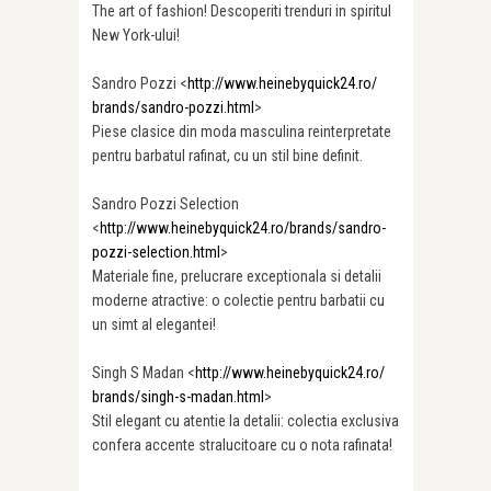
The art of fashion! Descoperiti trenduri in spiritul
New York-ului!
Sandro Pozzi <
http://www.heinebyquick24.ro/
brands/sandro-pozzi.html
>
Piese clasice din moda masculina reinterpretate
pentru barbatul rafinat, cu un stil bine definit.
Sandro Pozzi Selection
<
http://www.heinebyquick24.ro/
brands/sandro-
pozzi-selection.
html
>
Materiale fine, prelucrare exceptionala si detalii
moderne atractive: o colectie pentru barbatii cu
un simt al elegantei!
Singh S Madan <
http://www.heinebyquick24.ro/
brands/singh-s-madan.html
>
Stil elegant cu atentie la detalii: colectia exclusiva
confera accente stralucitoare cu o nota rafinata!