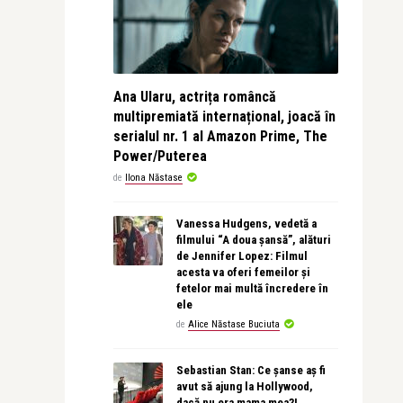
Ana Ularu, actrița româncă
multipremiată internațional, joacă în
serialul nr. 1 al Amazon Prime, The
Power/Puterea
de
Ilona Năstase
Vanessa Hudgens, vedetă a
filmului “A doua șansă”, alături
de Jennifer Lopez: Filmul
acesta va oferi femeilor și
fetelor mai multă încredere în
ele
de
Alice Năstase Buciuta
Sebastian Stan: Ce șanse aș fi
avut să ajung la Hollywood,
dacă nu era mama mea?!