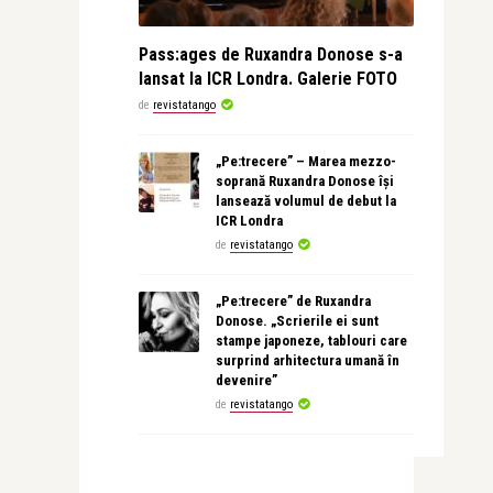
Pass:ages de Ruxandra Donose s-a
lansat la ICR Londra. Galerie FOTO
de
revistatango
„Pe:trecere” – Marea mezzo-
soprană Ruxandra Donose își
lansează volumul de debut la
ICR Londra
de
revistatango
„Pe:trecere” de Ruxandra
Donose. „Scrierile ei sunt
stampe japoneze, tablouri care
surprind arhitectura umană în
devenire”
de
revistatango