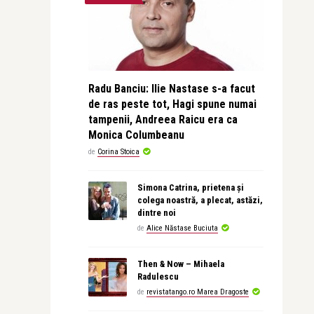
Radu Banciu: Ilie Nastase s-a facut
de ras peste tot, Hagi spune numai
tampenii, Andreea Raicu era ca
Monica Columbeanu
de
Corina Stoica
Simona Catrina, prietena și
colega noastră, a plecat, astăzi,
dintre noi
de
Alice Năstase Buciuta
Then & Now – Mihaela
Radulescu
de
revistatango.ro Marea Dragoste