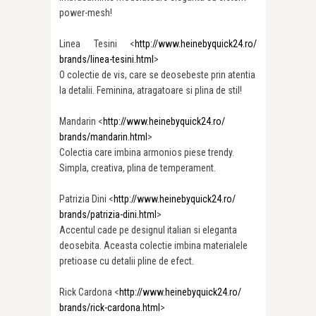
power-mesh!
Linea Tesini <
http://www.heinebyquick24.ro/
brands/linea-tesini.html
>
O colectie de vis, care se deosebeste prin atentia
la detalii. Feminina, atragatoare si plina de stil!
Mandarin <
http://www.heinebyquick24.ro/
brands/mandarin.html
>
Colectia care imbina armonios piese trendy.
Simpla, creativa, plina de temperament.
Patrizia Dini <
http://www.heinebyquick24.ro/
brands/patrizia-dini.html
>
Accentul cade pe designul italian si eleganta
deosebita. Aceasta colectie imbina materialele
pretioase cu detalii pline de efect.
Rick Cardona <
http://www.heinebyquick24.ro/
brands/rick-cardona.html
>