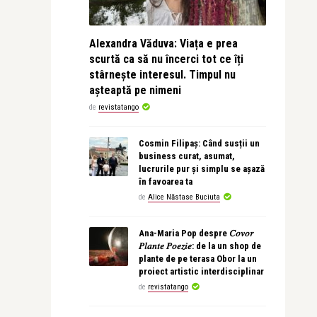
Alexandra Văduva: Viața e prea
scurtă ca să nu încerci tot ce îți
stârnește interesul. Timpul nu
așteaptă pe nimeni
de
revistatango
Cosmin Filipaș: Când susții un
business curat, asumat,
lucrurile pur și simplu se așază
în favoarea ta
de
Alice Năstase Buciuta
Ana-Maria Pop despre 𝐶𝑜𝑣𝑜𝑟
𝑃𝑙𝑎𝑛𝑡𝑒 𝑃𝑜𝑒𝑧𝑖𝑒: de la un shop de
plante de pe terasa Obor la un
proiect artistic interdisciplinar
de
revistatango