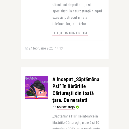
ultimii ani de psihologii și
specialiștii în neuroștiință, timpul
excesiv petrecut în fața
telefoanelor, tabletelor ..
CITEȘTE ÎN CONTINUARE
24 februarie 2025, 14:13
A început „Săptămâna
Psi” în librăriile
Cărturești din toată
țara. De neratat!
de
revistatango
„Săptămâna Psi” se întoarce în
librăriile Cărturești, între 6 și 10
noiembrie 2023, cu o nouă serie