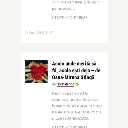
spirituală ori materială, divină ori
pământească, ..
CITEȘTE ÎN CONTINUARE
6 mai 2020, 11:59
Acolo unde merită să
fii, acolo eşti deja – de
Oana-Miruna Stîngă
de
revistatango
Gândindu-mă frecvent la
semnificaţia acestor zile pe care
le numim #STAMACASA, aş merge
mai departe şi le-aş redenumi zile
în care #SUNTEMACASA. ..
CITEȘTE ÎN CONTINUARE