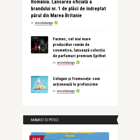
România. Lansarea oficială a
brandului nr. 1 de plăci de îndreptat
părul din Marea Britanie
de
revistatango
Farmec, cel mai mare
producător român de
cosmetice, lansează colecția
de parfumuri premium Epithet
de
revistatango
Colagen și frumusețe: cum
acționează în profunzime
de
revistatango
MAMICI SI PITICI
FILM