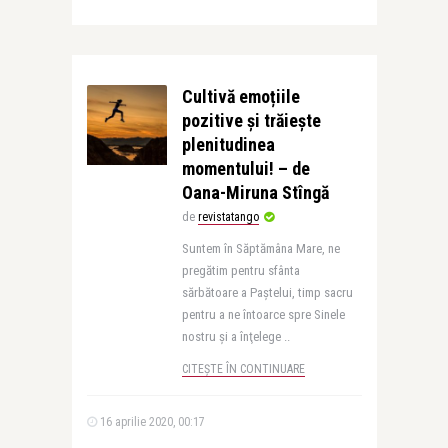
Cultivă emoțiile
pozitive și trăiește
plenitudinea
momentului! – de
Oana-Miruna Stîngă
de
revistatango
Suntem în Săptămâna Mare, ne
pregătim pentru sfânta
sărbătoare a Paştelui, timp sacru
pentru a ne întoarce spre Sinele
nostru şi a înţelege ..
CITEȘTE ÎN CONTINUARE
16 aprilie 2020, 00:17