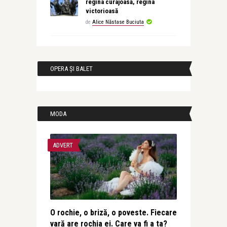
regina curajoasă, regina
victorioasă
de
Alice Năstase Buciuta
OPERA ȘI BALET
MODA
ADVERT
O rochie, o briză, o poveste. Fiecare
vară are rochia ei. Care va fi a ta?