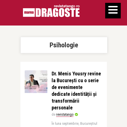
Psihologie
Dr. Menis Yousry revine
la București cu o serie
de evenimente
dedicate identității și
transformării
personale
de
revistatango
În luna septembrie, Bucureștiul