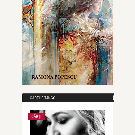
CĂRȚILE TANGO
CĂRȚI