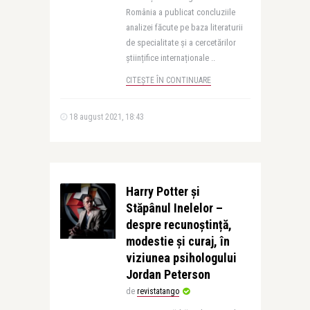
România a publicat concluziile
analizei făcute pe baza literaturii
de specialitate și a cercetărilor
științifice internaționale ..
CITEȘTE ÎN CONTINUARE
18 august 2021, 18:43
Harry Potter și
Stăpânul Inelelor –
despre recunoștință,
modestie și curaj, în
viziunea psihologului
Jordan Peterson
de
revistatango