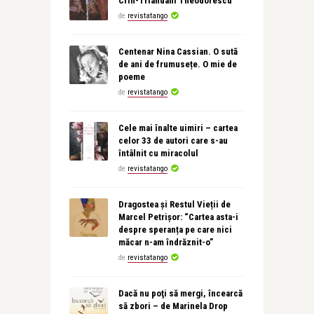
Crin-Triandafil Theodorescu
de
revistatango
Centenar Nina Cassian. O sută
de ani de frumusețe. O mie de
poeme
de
revistatango
Cele mai înalte uimiri – cartea
celor 33 de autori care s-au
întâlnit cu miracolul
de
revistatango
Dragostea și Restul Vieții de
Marcel Petrișor: “Cartea asta-i
despre speranța pe care nici
măcar n-am îndrăznit-o”
de
revistatango
Dacă nu poţi să mergi, încearcă
să zbori – de Marinela Drop