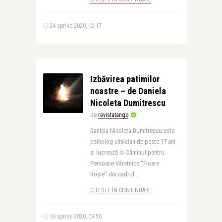
24 aprilie 2020, 12:17
Izbăvirea patimilor
noastre – de Daniela
Nicoleta Dumitrescu
de
revistatango
Daniela Nicoleta Dumitrescu este
psiholog clinician de peste 17 ani
si lucrează la Căminul pentru
Persoane Vârstnice “Floare
Roșie” din cadrul ..
CITEȘTE ÎN CONTINUARE
16 aprilie 2020, 09:50