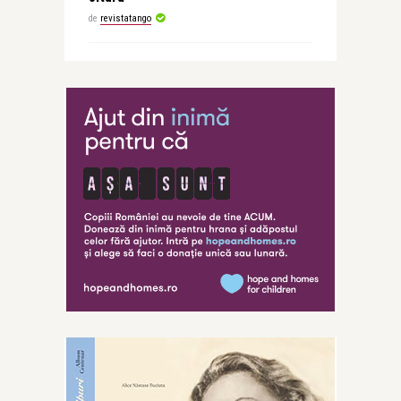
de
revistatango