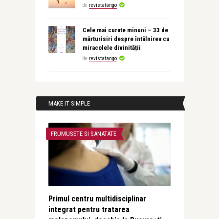
de
revistatango
Cele mai curate minuni – 33 de
mărturisiri despre întâlnirea cu
miracolele divinității
de
revistatango
MAKE IT SIMPLE
FRUMUSETE SI SANATATE
Primul centru multidisciplinar
integrat pentru tratarea