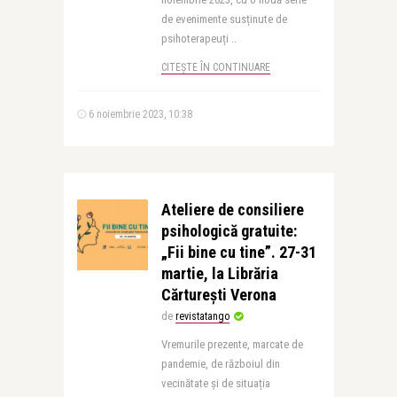
de evenimente susținute de
psihoterapeuți ..
CITEȘTE ÎN CONTINUARE
6 noiembrie 2023, 10:38
Ateliere de consiliere
psihologică gratuite:
„Fii bine cu tine”. 27-31
martie, la Librăria
Cărturești Verona
de
revistatango
Vremurile prezente, marcate de
pandemie, de războiul din
vecinătate și de situația