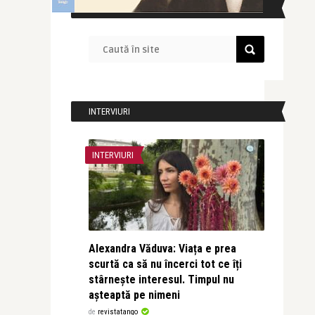
CAUTĂ ÎN SITE
INTERVIURI
INTERVIURI
Alexandra Văduva: Viața e prea
scurtă ca să nu încerci tot ce îți
stârnește interesul. Timpul nu
așteaptă pe nimeni
de
revistatango