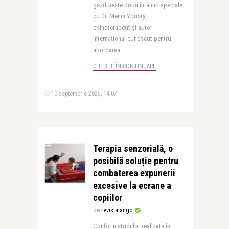
găzduiește două întâlniri speciale
cu Dr. Menis Yousry,
psihoterapeut și autor
internațional cunoscut pentru
abordarea ..
CITEȘTE ÎN CONTINUARE
10 septembrie 2025, 14:07
Terapia senzorială, o
posibilă soluție pentru
combaterea expunerii
excesive la ecrane a
copiilor
de
revistatango
Conform studiilor realizate în