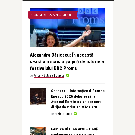
CONCERTE & SPECTACOLE
Alexandra Dăriescu: În această
seară am scris o pagină de istorie a
festivalului BBC Proms
de
Alice Năstase Buciuta
Concursul Internațional George
Enescu 2026 debutează la
Ateneul Român cu un concert
dirijat de Cristian Măcelaru
de
revistatango
Festivalul ICon Arts – Două
săptămâni în care muzica