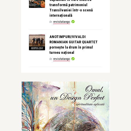
transformă patrimoniul
Transilvaniei într-o scenă
internațională
de
revistatango
ANOTIMPURI/VIVALDI
ROMANIAN GUITAR QUARTET
pornește la drum în primul
turneu național
de
revistatango