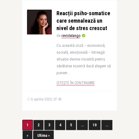
Reacții psiho-somatice
care semnalează un
nivel de stres crescut
de
revistatango
Cu această criză – economică,
socială, emoțională – întreagă
situație devine riscantă pentru
sănătatea noastră dacă alegem să
punem ..
CITEȘTE ÎN CONTINUARE
6 aprilie 2020, 07:45
1
2
3
4
5
...
10
...
»
Ultima »