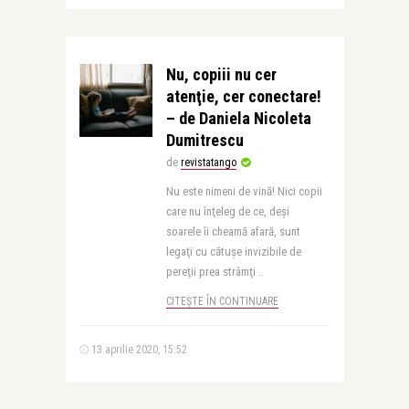
Nu, copiii nu cer
atenţie, cer conectare!
– de Daniela Nicoleta
Dumitrescu
de
revistatango
Nu este nimeni de vină! Nici copii
care nu înţeleg de ce, deşi
soarele îi cheamă afară, sunt
legaţi cu cătuşe invizibile de
pereţii prea strâmţi ..
CITEȘTE ÎN CONTINUARE
13 aprilie 2020, 15:52