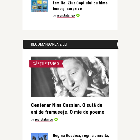
familie. Ziua Copilului cu filme
bune și surprize
de
revistatango
RECOMANDAREA ZILEI
CĂRȚILE TANGO
Centenar Nina Cassian. O sută de
ani de frumusețe. O mie de poeme
de
revistatango
Regina Boudica, regina biciuită,