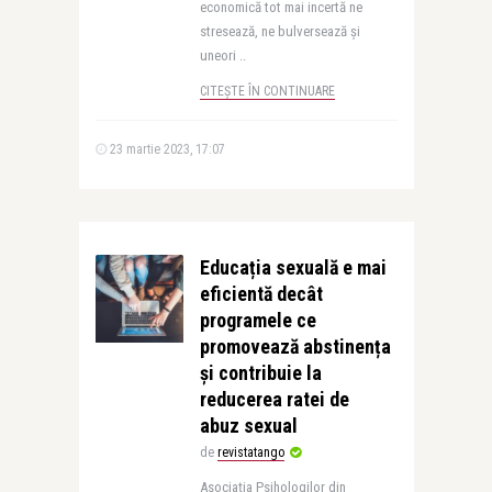
economică tot mai incertă ne
stresează, ne bulversează și
uneori ..
CITEȘTE ÎN CONTINUARE
23 martie 2023, 17:07
Educația sexuală e mai
eficientă decât
programele ce
promovează abstinența
și contribuie la
reducerea ratei de
abuz sexual
de
revistatango
Asociația Psihologilor din