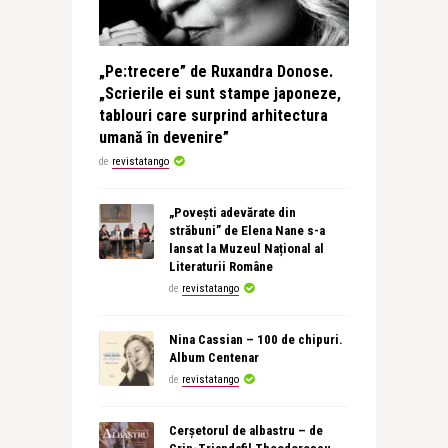
„Pe:trecere” de Ruxandra Donose.
„Scrierile ei sunt stampe japoneze,
tablouri care surprind arhitectura
umană în devenire”
de
revistatango
„Povești adevărate din
străbuni” de Elena Nane s-a
lansat la Muzeul Național al
Literaturii Române
de
revistatango
Nina Cassian – 100 de chipuri.
Album Centenar
de
revistatango
Cerșetorul de albastru – de