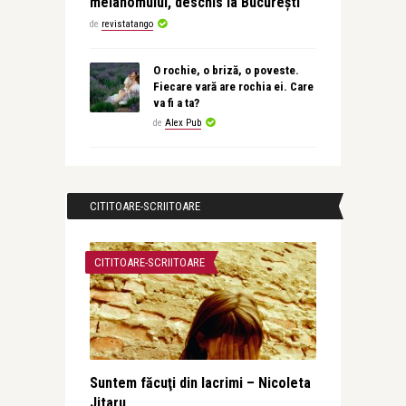
melanomului, deschis la București
de
revistatango
O rochie, o briză, o poveste.
Fiecare vară are rochia ei. Care
va fi a ta?
de
Alex Pub
CITITOARE-SCRIITOARE
CITITOARE-SCRIITOARE
Suntem făcuţi din lacrimi – Nicoleta
Jitaru