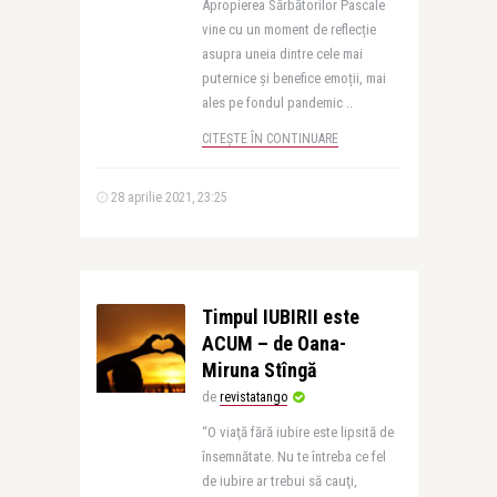
Apropierea Sărbătorilor Pascale
vine cu un moment de reflecție
asupra uneia dintre cele mai
puternice și benefice emoții, mai
ales pe fondul pandemic ..
CITEȘTE ÎN CONTINUARE
28 aprilie 2021, 23:25
Timpul IUBIRII este
ACUM – de Oana-
Miruna Stîngă
de
revistatango
“O viaţă fără iubire este lipsită de
însemnătate. Nu te întreba ce fel
de iubire ar trebui să cauţi,