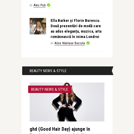
de
Alex Pub
Ella Barker și Florin Burescu.
Două prezentări de modă care
au adus eleganța, muzica, arta
românească în inima Londrei
de
Alice Năstase Buciuta
BEAUTY NEWS & STYLE
BEAUTY NEWS & STYLE
ghd (Good Hair Day) ajunge în