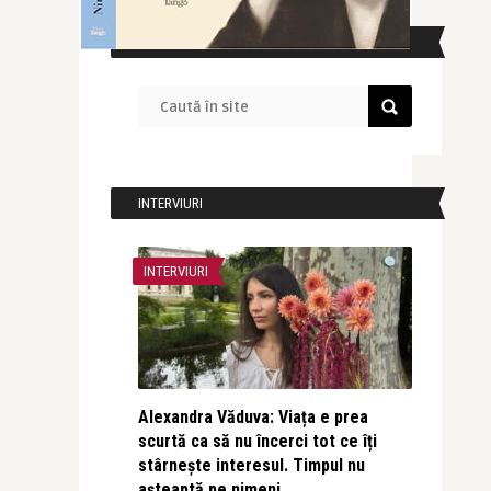
CAUTĂ ÎN SITE
INTERVIURI
INTERVIURI
Alexandra Văduva: Viața e prea
scurtă ca să nu încerci tot ce îți
stârnește interesul. Timpul nu
așteaptă pe nimeni