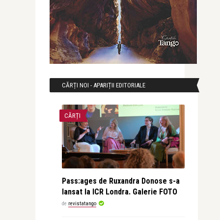
CĂRȚI NOI - APARIȚII EDITORIALE
CĂRȚI
Pass:ages de Ruxandra Donose s-a
lansat la ICR Londra. Galerie FOTO
de
revistatango