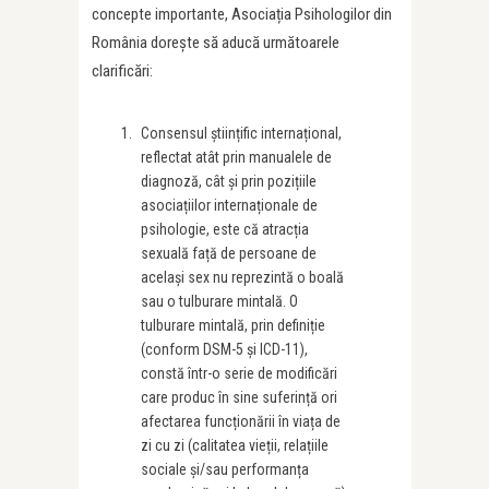
concepte importante, Asociația Psihologilor din
România dorește să aducă următoarele
clarificări:
Consensul științific internațional,
reflectat atât prin manualele de
diagnoză, cât și prin pozițiile
asociațiilor internaționale de
psihologie, este că atracția
sexuală față de persoane de
același sex nu reprezintă o boală
sau o tulburare mintală. O
tulburare mintală, prin definiție
(conform DSM-5 și ICD-11),
constă într-o serie de modificări
care produc în sine suferință ori
afectarea funcționării în viața de
zi cu zi (calitatea vieții, relațiile
sociale și/sau performanța