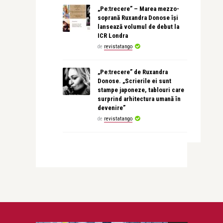
„Pe:trecere” – Marea mezzo-
soprană Ruxandra Donose își
lansează volumul de debut la
ICR Londra
de
revistatango
„Pe:trecere” de Ruxandra
Donose. „Scrierile ei sunt
stampe japoneze, tablouri care
surprind arhitectura umană în
devenire”
de
revistatango