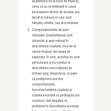
academică ori la locul de muncă),
ceea ce nu se întâmplă în cazul
persoanelor atrase de același sex,
decât în măsura în care sunt
hărțuite, umilite, sau discriminate.
Comportamentele de auto-
stimulare (masturbarea) sunt
obișnuite și apar natural în
dezvoltarea copilului, încă de la
vârste timpurii, din etapa de
explorare. În sine, acestea nu sunt
periculoase și nu conduc la
dezvoltarea unor tulburări pe
termen lung. Dimpotrivă, se pare
că pedepsirea acestor
comportamente,
înjosirea/umilirea copilului și
rușinea asociată cu pedeapsa pot
conduce, mai degrabă, la
probleme în dezvoltarea acestuia.