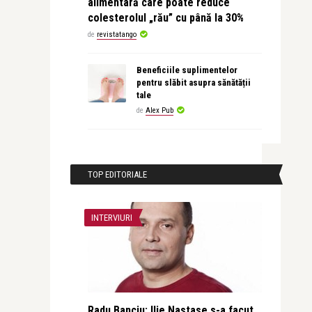
alimentară care poate reduce
colesterolul „rău” cu până la 30%
de
revistatango
Beneficiile suplimentelor
pentru slăbit asupra sănătății
tale
de
Alex Pub
TOP EDITORIALE
INTERVIURI
Radu Banciu: Ilie Nastase s-a facut