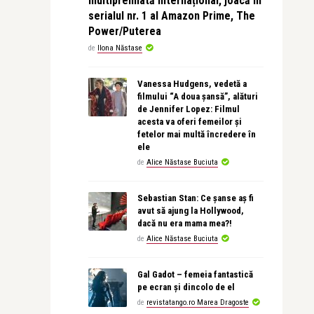
multipremiată internațional, joacă în
serialul nr. 1 al Amazon Prime, The
Power/Puterea
de
Ilona Năstase
Vanessa Hudgens, vedetă a
filmului “A doua șansă”, alături
de Jennifer Lopez: Filmul
acesta va oferi femeilor și
fetelor mai multă încredere în
ele
de
Alice Năstase Buciuta
Sebastian Stan: Ce șanse aș fi
avut să ajung la Hollywood,
dacă nu era mama mea?!
de
Alice Năstase Buciuta
Gal Gadot – femeia fantastică
pe ecran și dincolo de el
de
revistatango.ro Marea Dragoste