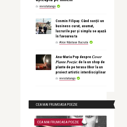
de
revistatango
Cosmin Filipaș: Când susții un
business curat, asumat,
lucrurile pur și simplu se așază
în favoarea ta
de
Alice Năstase Buciuta
Ana-Maria Pop despre 𝐶𝑜𝑣𝑜𝑟
𝑃𝑙𝑎𝑛𝑡𝑒 𝑃𝑜𝑒𝑧𝑖𝑒: de la un shop de
plante de pe terasa Obor la un
proiect artistic interdisciplinar
de
revistatango
CEA MAI FRUMOASA POEZIE
CEA MAI FRUMOASA POEZIE