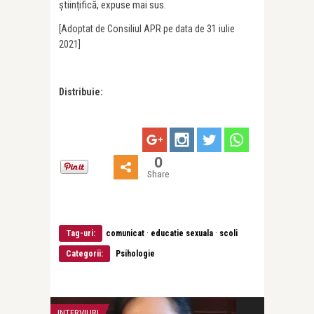
științifică, expuse mai sus.
[Adoptat de Consiliul APR pe data de 31 iulie
2021]
Distribuie:
0
Share
·
·
Tag-uri:
comunicat
educatie sexuala
scoli
Categorii:
Psihologie
INTERVIURI
LIFE