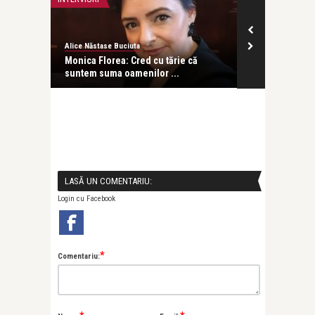
Alice Năstase Buciuta
revistatango
rs
Monica Florea: Cred cu tărie că
Atacul Rusiei
suntem suma oamenilor ...
marchează o n
LASĂ UN COMENTARIU:
Login cu Facebook
*
Comentariu: