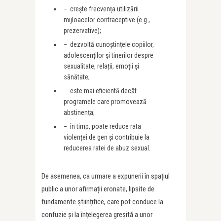
− crește frecvența utilizării
mijloacelor contraceptive (e.g.,
prezervative);
− dezvoltă cunoștințele copiilor,
adolescenților și tinerilor despre
sexualitate, relații, emoții și
sănătate;
− este mai eficientă decât
programele care promovează
abstinența;
− în timp, poate reduce rata
violenței de gen și contribuie la
reducerea ratei de abuz sexual.
De asemenea, ca urmare a expunerii în spațiul
public a unor afirmații eronate, lipsite de
fundamente științifice, care pot conduce la
confuzie și la înțelegerea greșită a unor