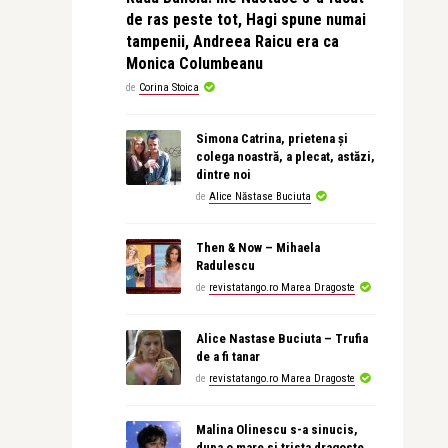
de ras peste tot, Hagi spune numai
tampenii, Andreea Raicu era ca
Monica Columbeanu
de
Corina Stoica
Simona Catrina, prietena și
colega noastră, a plecat, astăzi,
dintre noi
de
Alice Năstase Buciuta
Then & Now – Mihaela
Radulescu
de
revistatango.ro Marea Dragoste
Alice Nastase Buciuta – Trufia
de a fi tanar
de
revistatango.ro Marea Dragoste
Malina Olinescu s-a sinucis,
dupa o mare si trista dragoste