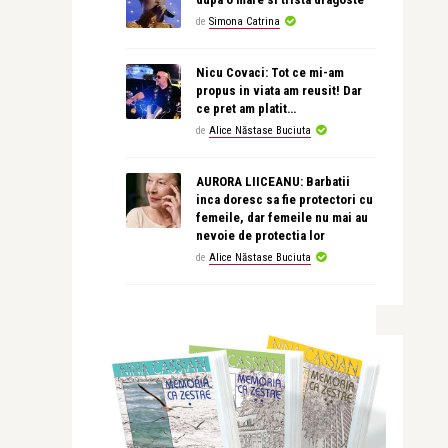
de
Simona Catrina
Nicu Covaci: Tot ce mi-am
propus in viata am reusit! Dar
ce pret am platit…
de
Alice Năstase Buciuta
AURORA LIICEANU: Barbatii
inca doresc sa fie protectori cu
femeile, dar femeile nu mai au
nevoie de protectia lor
de
Alice Năstase Buciuta