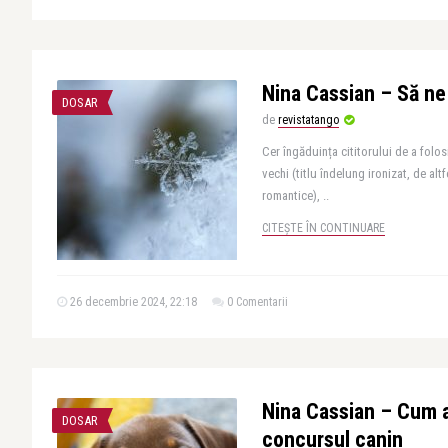
Nina Cassian – Să ne
DOSAR
de
revistatango
Cer îngăduința cititorului de a folosi
vechi (titlu îndelung ironizat, de alt
romantice), ..
CITEȘTE ÎN CONTINUARE
26 decembrie 2024, 22:18
0 Comentarii
Nina Cassian – Cum 
DOSAR
concursul canin