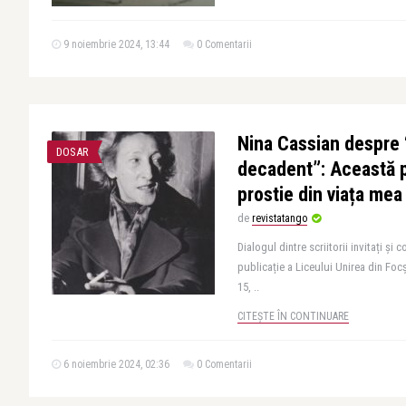
9 noiembrie 2024, 13:44
0 Comentarii
Nina Cassian despre 
DOSAR
decadent”: Această p
prostie din viața mea
de
revistatango
Dialogul dintre scriitorii invitați și 
publicație a Liceului Unirea din Focș
15, ..
CITEȘTE ÎN CONTINUARE
6 noiembrie 2024, 02:36
0 Comentarii