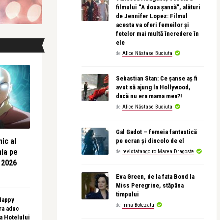
filmului “A doua șansă”, alături
de Jennifer Lopez: Filmul
acesta va oferi femeilor și
fetelor mai multă încredere în
ele
de
Alice Năstase Buciuta
Sebastian Stan: Ce șanse aș fi
avut să ajung la Hollywood,
dacă nu era mama mea?!
de
Alice Năstase Buciuta
Gal Gadot – femeia fantastică
ic al
pe ecran și dincolo de el
nia pe
de
revistatango.ro Marea Dragoste
 2026
Eva Green, de la fata Bond la
Miss Peregrine, stăpâna
timpului
 Happy
de
Irina Botezatu
ra aduc
sa Hotelului