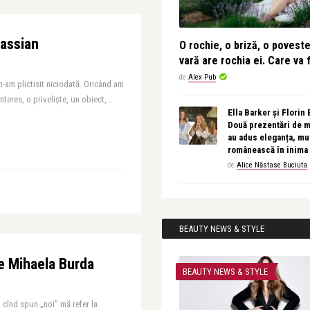
Cassian
O rochie, o briză, o povest
vară are rochia ei. Care va f
de
Alex Pub
-am plictisit niciodată. Oricând am
eres, o priveliște, un obiect, ..
Ella Barker și Florin
Două prezentări de 
au adus eleganța, muz
românească în inima
de
Alice Năstase Buciuta
BEAUTY NEWS & STYLE
e Mihaela Burda
BEAUTY NEWS & STYLE
 cînd spun „noi’’ mă refer la