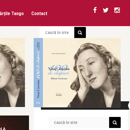
ărțile Tango
Contact
CAUTĂ ÎN SITE