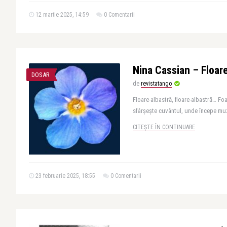
12 martie 2025, 14:59
0 Comentarii
Nina Cassian – Floar
DOSAR
de
revistatango
Floare-albastră, floare-albastră… Fo
sfârșește cuvântul, unde începe muzi
CITEȘTE ÎN CONTINUARE
23 februarie 2025, 18:55
0 Comentarii