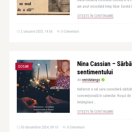
am avut niciodată timp liber. Există în
CITEȘTE ÎN CONTINUARE
2 ianuarie 2025, 14:56
0 Comentarii
Nina Cassian – Sărbă
DOSAR
sentimentului
de
revistatango
Nefericit e cel care consideră sărbă
convențională în calendar. Roșul de 
întâmplare ..
CITEȘTE ÎN CONTINUARE
30 decembrie 2024, 09:10
0 Comentarii