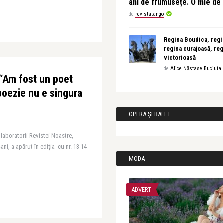
ani de frumusețe. O mie d
de
revistatango
Regina Boudica, regin
regina curajoasă, reg
victorioasă
de
Alice Năstase Buciuta
“Am fost un poet
oezie nu e singura
OPERA ȘI BALET
colaboratorii Revistei Noastre,
ani, a apărut în ediția cu nr. 13-14-
MODA
ADVERT