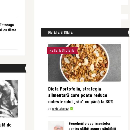
 întreaga
ui cu filme
RETETE SI DIETE
RETETE SI DIETE
Dieta Portofoliu, strategia
alimentară care poate reduce
colesterolul „rău” cu până la 30%
de
revistatango
Beneficiile suplimentelor
ută de
pentru slăbit asupra sănătății