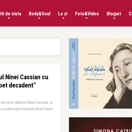
til de viata
Body&Soul
La zi
Foto&Video
Bloguri
C
ul Ninei Cassian cu
poet decadent”
 ani de la debutul Ninei Cassian, la
a a publicației România liberă (anul