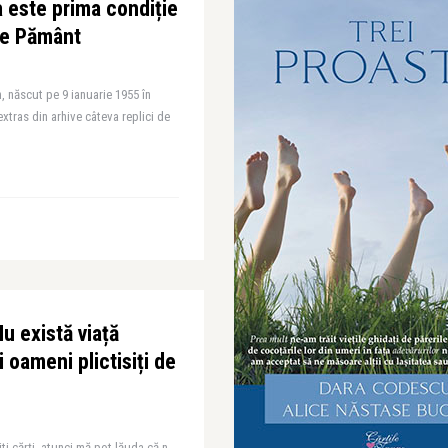
 este prima condiție
pe Pământ
, născut pe 9 ianuarie 1955 în
extras din arhive câteva replici de
u există viață
i oameni plictisiți de
ti cărți, atunci mă pot lăuda că n-