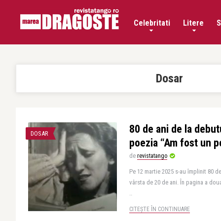
Celebritati
Litere
S
Dosar
80 de ani de la debut
DOSAR
poezia “Am fost un 
de
revistatango
Pe 12 martie 2025 s-au împlinit 80 de
vârsta de 20 de ani. În pagina a dou
..
CITEȘTE ÎN CONTINUARE