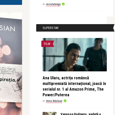
de
revistatango
SUPERSTAR
FILM
Ana Ularu, actrița româncă
multipremiată internațional, joacă în
serialul nr. 1 al Amazon Prime, The
Power/Puterea
de
Ilona Năstase
Vanessa Hudgens, vedetă a