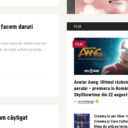
 facem daruri
FILM
 titlul uneia din cărțile mele mai
FILM
fel, de unele suflete mai puțin
Avatar Aang: Ultimul războin
aerului – premiera în Româ
SkyShowtime din 22 august
de
revistatango
am câștigat
Cinema în aer liber:
Cinema și Caro Cultu
filme de artă pe tera