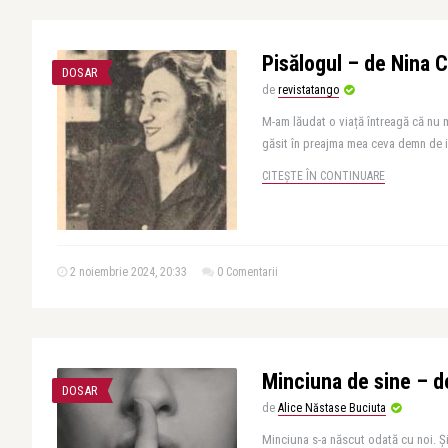
Pisălogul – de Nina 
DOSAR
de
revistatango
M-am lăudat o viață întreagă că nu m
găsit în preajma mea ceva demn de int
CITEȘTE ÎN CONTINUARE
2 noiembrie 2024, 20:33
0 Comentarii
Minciuna de sine – d
DOSAR
de
Alice Năstase Buciuta
Minciuna s-a născut odată cu noi. Şi