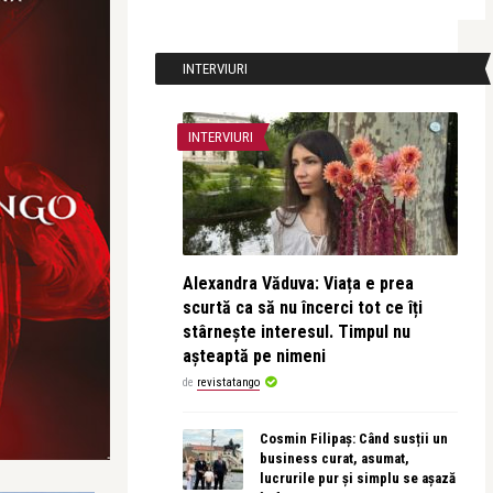
INTERVIURI
INTERVIURI
Alexandra Văduva: Viața e prea
scurtă ca să nu încerci tot ce îți
stârnește interesul. Timpul nu
așteaptă pe nimeni
de
revistatango
Cosmin Filipaș: Când susții un
business curat, asumat,
lucrurile pur și simplu se așază