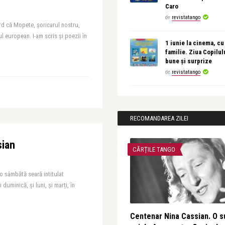
Caro
de
revistatango
rd că Mopete, șoricarul nostru,
ul european. I-am scris și poezii în
1 iunie la cinema, cu
familie. Ziua Copilul
bune și surprize
de
revistatango
RECOMANDAREA ZILEI
sian
CĂRȚILE TANGO
-o sâmbătă seară intitulat
duminică, și luni, și marți, în
Centenar Nina Cassian. O s