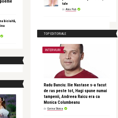
e poeme
tale
de
Alex Pub
a biciuită,
ina
TOP EDITORIALE
INTERVIURI
Radu Banciu: Ilie Nastase s-a facut
de ras peste tot, Hagi spune numai
tampenii, Andreea Raicu era ca
Monica Columbeanu
de
Corina Stoica