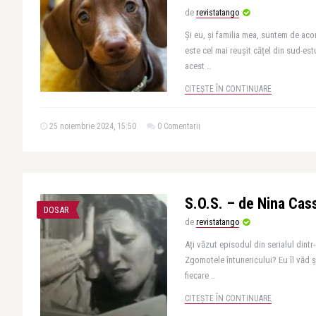
de
revistatango
Și eu, și familia mea, suntem de aco
este cel mai reușit cățel din sud-est
acest ..
CITEȘTE ÎN CONTINUARE
25 noiembrie 2024, 15:50
0 Comentarii
S.O.S. – de Nina Cas
DOSAR
de
revistatango
Ați văzut episodul din serialul dintr
Zgomotele întunericului? Eu îl văd și 
fiecare ..
CITEȘTE ÎN CONTINUARE