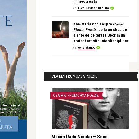
în favoarea ta
de
Alice Năstase Buciuta
Ana-Maria Pop despre 𝐶𝑜𝑣𝑜𝑟
𝑃𝑙𝑎𝑛𝑡𝑒 𝑃𝑜𝑒𝑧𝑖𝑒: de la un shop de
plante de pe terasa Obor la un
proiect artistic interdisciplinar
de
revistatango
CEA MAI FRUMOASA POEZIE
CEA MAI FRUMOASA POEZIE
Maxim Radu Niculai – Sens