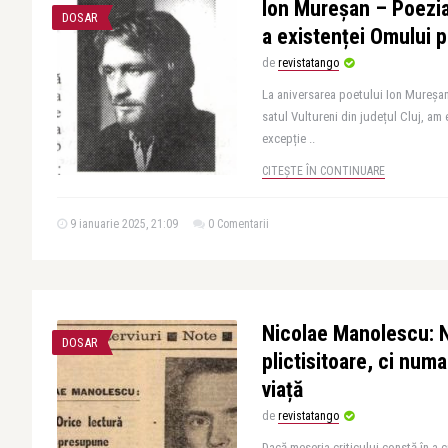
Ion Mureșan – Poezia
DOSAR
a existenței Omului 
de
revistatango
La aniversarea poetului Ion Mureșan
satul Vultureni din județul Cluj, am 
excepție ..
CITEȘTE ÎN CONTINUARE
9 ianuarie 2025, 21:09
0 Comentarii
Nicolae Manolescu: N
DOSAR
plictisitoare, ci numa
viață
de
revistatango
Dacă meseria criticului constă în a ci