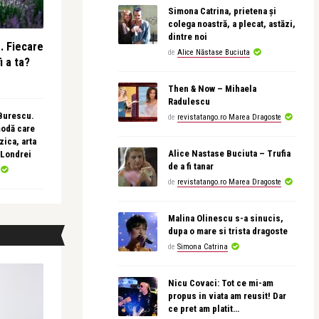
Simona Catrina, prietena și
colega noastră, a plecat, astăzi,
dintre noi
e. Fiecare
de
Alice Năstase Buciuta
i a ta?
Then & Now – Mihaela
Radulescu
 Burescu.
de
revistatango.ro Marea Dragoste
modă care
ica, arta
Alice Nastase Buciuta – Trufia
 Londrei
de a fi tanar
de
revistatango.ro Marea Dragoste
Malina Olinescu s-a sinucis,
dupa o mare si trista dragoste
de
Simona Catrina
Nicu Covaci: Tot ce mi-am
propus in viata am reusit! Dar
ce pret am platit…