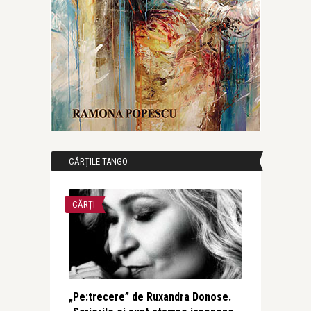
CĂRȚILE TANGO
CĂRȚI
„Pe:trecere” de Ruxandra Donose.