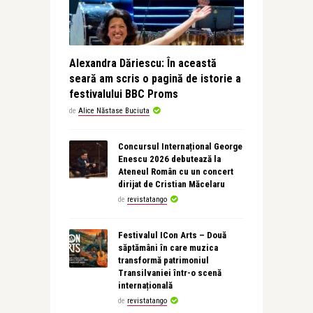
Alexandra Dăriescu: În această
seară am scris o pagină de istorie a
festivalului BBC Proms
de
Alice Năstase Buciuta
Concursul Internațional George
Enescu 2026 debutează la
Ateneul Român cu un concert
dirijat de Cristian Măcelaru
de
revistatango
Festivalul ICon Arts – Două
săptămâni în care muzica
transformă patrimoniul
Transilvaniei într-o scenă
internațională
de
revistatango