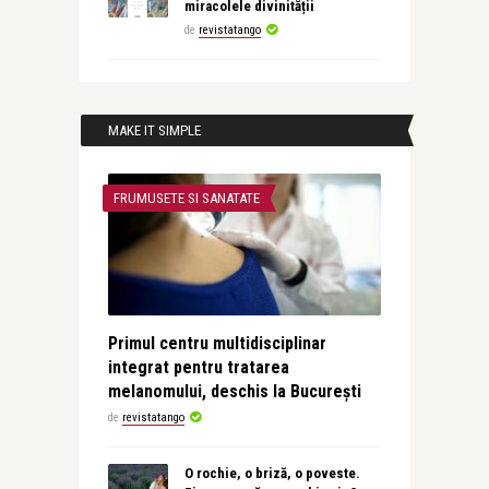
miracolele divinității
de
revistatango
MAKE IT SIMPLE
FRUMUSETE SI SANATATE
Primul centru multidisciplinar
integrat pentru tratarea
melanomului, deschis la București
de
revistatango
O rochie, o briză, o poveste.