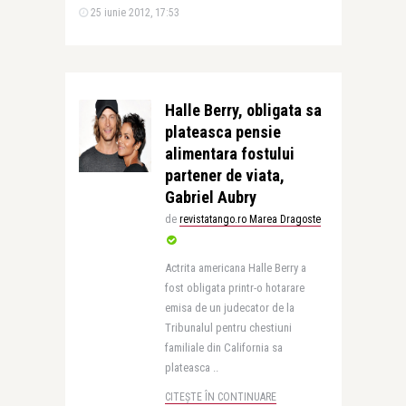
25 iunie 2012, 17:53
Halle Berry, obligata sa
plateasca pensie
alimentara fostului
partener de viata,
Gabriel Aubry
de
revistatango.ro Marea Dragoste
Actrita americana Halle Berry a
fost obligata printr-o hotarare
emisa de un judecator de la
Tribunalul pentru chestiuni
familiale din California sa
plateasca ..
CITEȘTE ÎN CONTINUARE