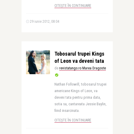
CITEȘTE ÎN CONTINUARE
29 iunie 2012, 08:04
Tobosarul trupei Kings
of Leon va deveni tata
de
revistatango.ro Marea Dragoste
Nathan Followill, tobosarul trupei
americane Kings of Leon, va
deveni tata pentru prima data,
sotia sa, cantareata Jessie Baylin,
fiind insarcinata.
CITEȘTE ÎN CONTINUARE