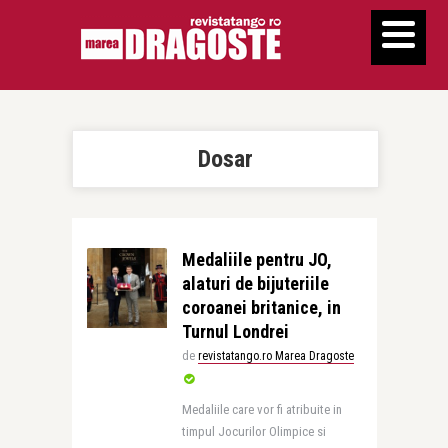
Dosar
Medaliile pentru JO,
alaturi de bijuteriile
coroanei britanice, in
Turnul Londrei
de
revistatango.ro Marea Dragoste
Medaliile care vor fi atribuite in
timpul Jocurilor Olimpice si