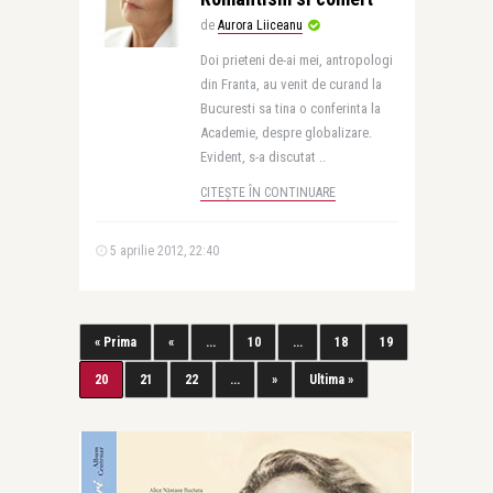
de
Aurora Liiceanu
Doi prieteni de-ai mei, antropologi
din Franta, au venit de curand la
Bucuresti sa tina o conferinta la
Academie, despre globalizare.
Evident, s-a discutat ..
CITEȘTE ÎN CONTINUARE
5 aprilie 2012, 22:40
« Prima
«
...
10
...
18
19
20
21
22
...
»
Ultima »