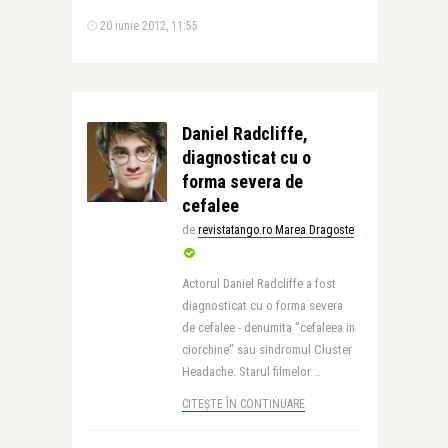
20 iunie 2012, 11:55
Daniel Radcliffe,
diagnosticat cu o
forma severa de
cefalee
de
revistatango.ro Marea Dragoste
Actorul Daniel Radcliffe a fost
diagnosticat cu o forma severa
de cefalee - denumita "cefaleea in
ciorchine" sau sindromul Cluster
Headache. Starul filmelor ..
CITEȘTE ÎN CONTINUARE