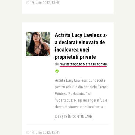
19 iunie 2012, 13:43
Actrita Lucy Lawless s-
a declarat vinovata de
incalcarea unei
proprietati private
de
revistatango.ro Marea Dragoste
Actrita Lucy Lawless, cunoscuta
pentru rolurile din serialele "Xena:
Printesa Razboinica" si
"Spartacus: Nisip insangerat", s-a
declarat vinovata de incalcarea ..
CITEȘTE ÎN CONTINUARE
14 iunie 2012, 15:41