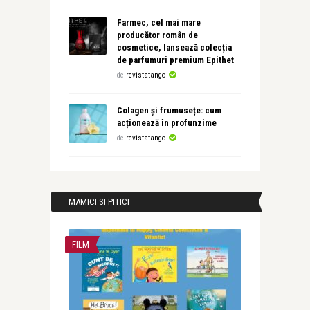
Farmec, cel mai mare
producător român de
cosmetice, lansează colecția
de parfumuri premium Epithet
de
revistatango
Colagen și frumusețe: cum
acționează în profunzime
de
revistatango
MAMICI SI PITICI
FILM