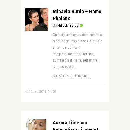
Mihaela Burda – Homo
Phalanx
de
Mihaela Burda
Ca fiinte umane, suntem meniti sa
raspundem instantaneu la durere
si sa ne modificam
comportamentul. Si tot asa,
suntem creati sa nu putem trai
fara incredere ..
CITEȘTE ÎN CONTINUARE
10 mai 2012, 17:08
Aurora Liiceanu:
Romantism si comert