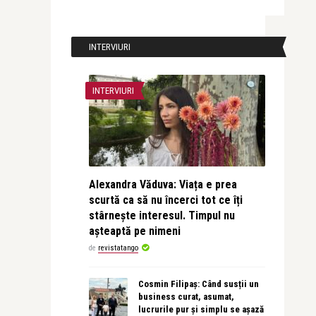
INTERVIURI
INTERVIURI
Alexandra Văduva: Viața e prea
scurtă ca să nu încerci tot ce îți
stârnește interesul. Timpul nu
așteaptă pe nimeni
de
revistatango
Cosmin Filipaș: Când susții un
business curat, asumat,
lucrurile pur și simplu se așază