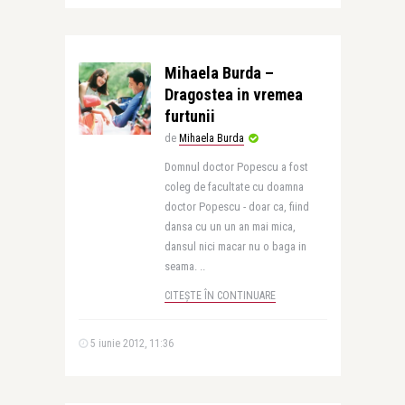
Mihaela Burda –
Dragostea in vremea
furtunii
de
Mihaela Burda
Domnul doctor Popescu a fost
coleg de facultate cu doamna
doctor Popescu - doar ca, fiind
dansa cu un un an mai mica,
dansul nici macar nu o baga in
seama. ..
CITEȘTE ÎN CONTINUARE
5 iunie 2012, 11:36