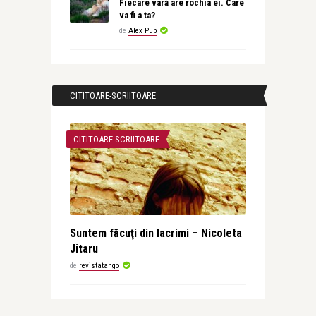
Fiecare vară are rochia ei. Care
va fi a ta?
de
Alex Pub
CITITOARE-SCRIITOARE
CITITOARE-SCRIITOARE
Suntem făcuţi din lacrimi – Nicoleta
Jitaru
de
revistatango