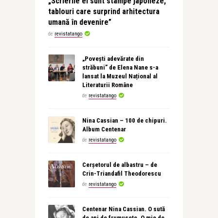
„Scrierile ei sunt stampe japoneze,
tablouri care surprind arhitectura
umană în devenire”
de
revistatango
„Povești adevărate din
străbuni” de Elena Nane s-a
lansat la Muzeul Național al
Literaturii Române
de
revistatango
Nina Cassian – 100 de chipuri.
Album Centenar
de
revistatango
Cerșetorul de albastru – de
Crin-Triandafil Theodorescu
de
revistatango
Centenar Nina Cassian. O sută
de ani de frumusețe. O mie de