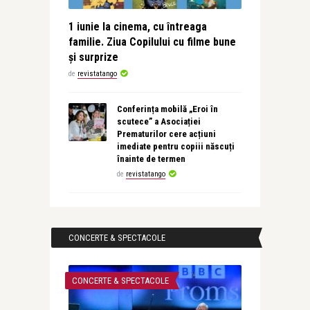
1 iunie la cinema, cu întreaga
familie. Ziua Copilului cu filme bune
și surprize
de
revistatango
Conferința mobilă „Eroi în
scutece” a Asociației
Prematurilor cere acțiuni
imediate pentru copiii născuți
înainte de termen
de
revistatango
CONCERTE & SPECTACOLE
CONCERTE & SPECTACOLE