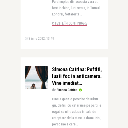
Paralimpice din aceasta vara au
fost inchise, luni seara, in Turnul
Londrei, fortareata ..
CITEȘTE ÎN CONTINUARE
3 iulie 2012, 13:49
Simona Catrina: Poftiti,
luati foc in anticamera.
Vine imediat…
de
Simona Catrina
Cine a gasit o pereche de iubiri
gri, de fis, cu catarame pe parti, e
rugat sa ni le aduca in sala de
asteptare de la clasa a doua. Noi,
persoanele care ..