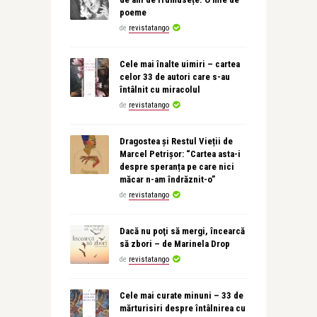
poeme
de
revistatango
Cele mai înalte uimiri – cartea
celor 33 de autori care s-au
întâlnit cu miracolul
de
revistatango
Dragostea și Restul Vieții de
Marcel Petrișor: “Cartea asta-i
despre speranța pe care nici
măcar n-am îndrăznit-o”
de
revistatango
Dacă nu poţi să mergi, încearcă
să zbori – de Marinela Drop
de
revistatango
Cele mai curate minuni – 33 de
mărturisiri despre întâlnirea cu