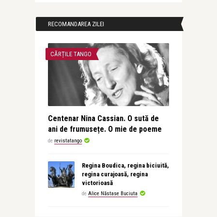
RECOMANDAREA ZILEI
CĂRȚILE TANGO
Centenar Nina Cassian. O sută de
ani de frumusețe. O mie de poeme
de
revistatango
Regina Boudica, regina biciuită,
regina curajoasă, regina
victorioasă
de
Alice Năstase Buciuta