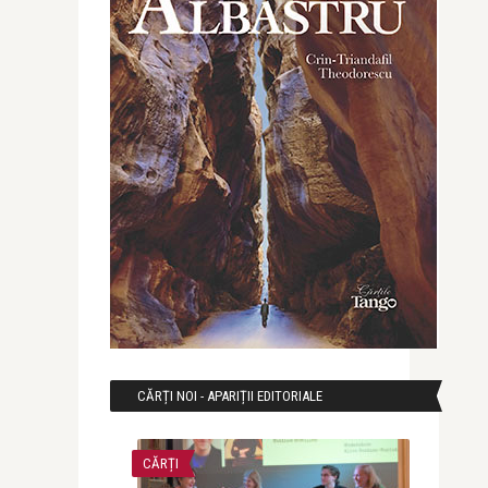
CĂRȚI NOI - APARIȚII EDITORIALE
CĂRȚI