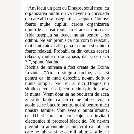
“Am facut un pact cu Dragos, sotul meu, ca
organizarea nuntii nu va deveni o corvoada
de care abia sa asteptam sa scapam. Cunosc
foarte multe cupluri carora organizarea
nuntii le-a creat multa frustrare si oboseala.
Abia asteptau sa treaca nunta pentru a se
odihni. Ne-am promis ca noi vom fi relaxati,
mai sunt cateva zile pana la nunta si suntem
foarte relaxati. Probabil ca din cauza acestei
relaxari, multe nu or sa iasa, dar si ce daca
?!”, spune Nadine
Rochia de mireasa a fost creata de Doina
Levinta. “Am o singura rochie, asta si
pentru ca, in mod deosebit, ne-am dorit o
nunta simpla. Nici eu si nici Dragos nu
simtim nevoia sa facem niciun pic de show
la nunta. Vrem doar sa ne bucuram de acea
zi si de faptul ca cei ce ne iubesc vor fi
acolo sa se bucure pentru noi si pentru mica
noastra familie. Vom avea o nunta urbana,
cu DJ si fara tort cu etaje, cu invitatii
electronice si protocol black tie. Nu ne-am
pierdut in amanunte si am vrut ca toti cei
care ne iubesc si pe care ii iubim sa afle cat