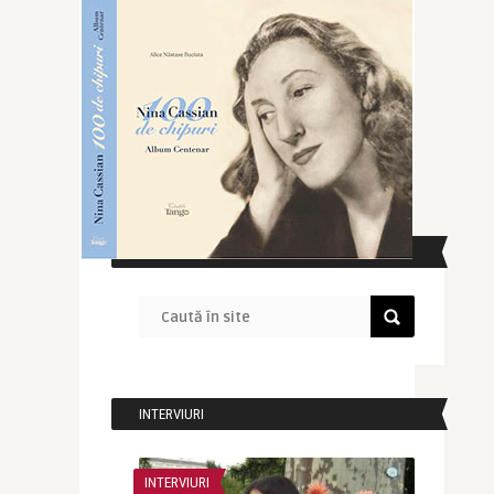
CAUTĂ ÎN SITE
INTERVIURI
INTERVIURI