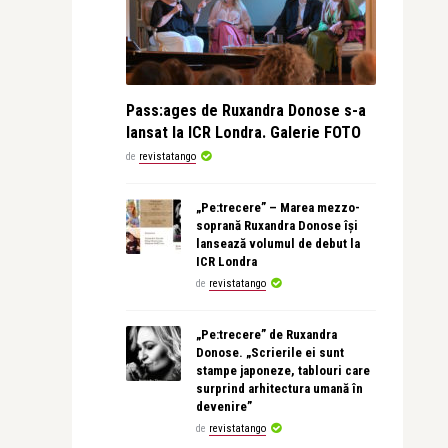
Pass:ages de Ruxandra Donose s-a
lansat la ICR Londra. Galerie FOTO
de
revistatango
„Pe:trecere” – Marea mezzo-
soprană Ruxandra Donose își
lansează volumul de debut la
ICR Londra
de
revistatango
„Pe:trecere” de Ruxandra
Donose. „Scrierile ei sunt
stampe japoneze, tablouri care
surprind arhitectura umană în
devenire”
de
revistatango