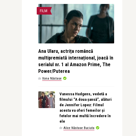
FILM
Ana Ularu, actrița româncă
multipremiată internațional, joacă în
serialul nr. 1 al Amazon Prime, The
Power/Puterea
de
Ilona Năstase
Vanessa Hudgens, vedetă a
filmului “A doua șansă”, alături
de Jennifer Lopez: Filmul
acesta va oferi femeilor și
fetelor mai multă încredere în
ele
de
Alice Năstase Buciuta