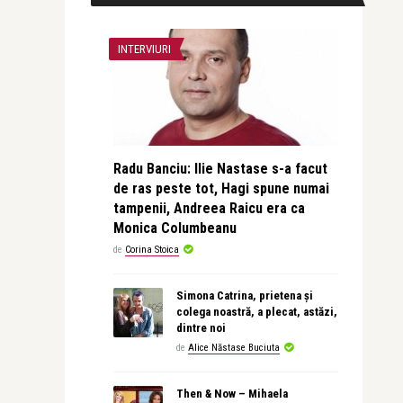
INTERVIURI
Radu Banciu: Ilie Nastase s-a facut
de ras peste tot, Hagi spune numai
tampenii, Andreea Raicu era ca
Monica Columbeanu
de
Corina Stoica
Simona Catrina, prietena și
colega noastră, a plecat, astăzi,
dintre noi
de
Alice Năstase Buciuta
Then & Now – Mihaela