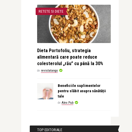
RETETE SI DIETE
Dieta Portofoliu, strategia
alimentară care poate reduce
colesterolul „rău” cu până la 30%
de
revistatango
Beneficiile suplimentelor
pentru slăbit asupra sănătății
tale
de
Alex Pub
TOP EDITORIALE