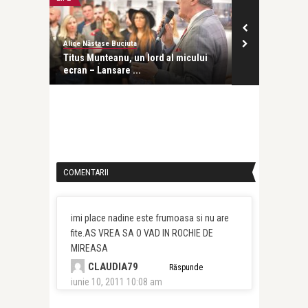
Alice Năstase Buciuta
revistatango.ro
ire? –
Titus Munteanu, un lord al micului
Titus Muntean
ecran – Lansare ...
foarte noroc
COMENTARII
imi place nadine este frumoasa si nu are
fite.AS VREA SA O VAD IN ROCHIE DE
MIREASA
CLAUDIA79
Răspunde
iunie 10, 2011 10:08 am