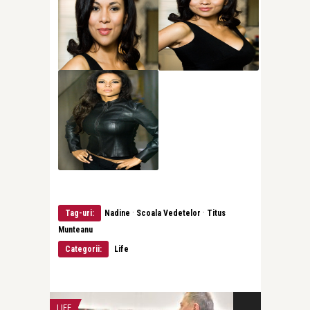
·
·
Tag-uri:
Nadine
Scoala Vedetelor
Titus
Munteanu
Categorii:
Life
LIFE
INTERVIURI