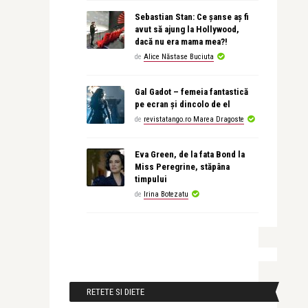
Sebastian Stan: Ce șanse aș fi
avut să ajung la Hollywood,
dacă nu era mama mea?!
de
Alice Năstase Buciuta
Gal Gadot – femeia fantastică
pe ecran și dincolo de el
de
revistatango.ro Marea Dragoste
Eva Green, de la fata Bond la
Miss Peregrine, stăpâna
timpului
de
Irina Botezatu
RETETE SI DIETE