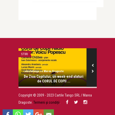
STIRI
COPERTA MAREA
revistatango.ro Marea Dragoste
revistatango.ro
onose.
De Ziua Copilului, un week-end alaturi
Coperta T
de CORUL DE COPII ...
Lumi
Copyright © 2009 - 2023 Cartile Tango SRL / Marea
Dragoste.
Termeni și condiții
.