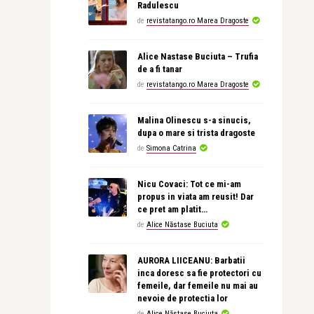
Radulescu
de
revistatango.ro Marea Dragoste
Alice Nastase Buciuta – Trufia
de a fi tanar
de
revistatango.ro Marea Dragoste
Malina Olinescu s-a sinucis,
dupa o mare si trista dragoste
de
Simona Catrina
Nicu Covaci: Tot ce mi-am
propus in viata am reusit! Dar
ce pret am platit…
de
Alice Năstase Buciuta
AURORA LIICEANU: Barbatii
inca doresc sa fie protectori cu
femeile, dar femeile nu mai au
nevoie de protectia lor
de
Alice Năstase Buciuta