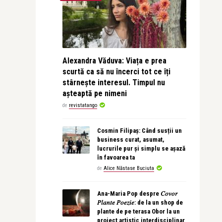
Alexandra Văduva: Viața e prea
scurtă ca să nu încerci tot ce îți
stârnește interesul. Timpul nu
așteaptă pe nimeni
de
revistatango
Cosmin Filipaș: Când susții un
business curat, asumat,
lucrurile pur și simplu se așază
în favoarea ta
de
Alice Năstase Buciuta
Ana-Maria Pop despre 𝐶𝑜𝑣𝑜𝑟
𝑃𝑙𝑎𝑛𝑡𝑒 𝑃𝑜𝑒𝑧𝑖𝑒: de la un shop de
plante de pe terasa Obor la un
proiect artistic interdisciplinar