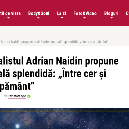
til de viata
Body&Soul
La zi
Foto&Video
Bloguri
C
ul Adrian Naidin propune o călătorie muzicală splendidă: „Între cer și pământ”
calistul Adrian Naidin propune
lă splendidă: „Între cer și
pământ”
de
revistatango