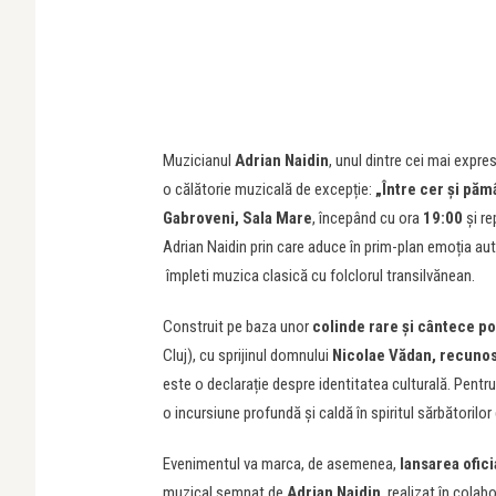
Muzicianul
Adrian Naidin
, unul dintre cei mai expres
o călătorie muzicală de excepție:
„Între cer și păm
Gabroveni, Sala Mare
, începând cu ora
19:00
și re
Adrian Naidin prin care aduce în prim-plan emoția aut
împleti muzica clasică cu folclorul transilvănean.
Construit pe baza unor
colinde rare și cântece p
Cluj), cu sprijinul domnului
Nicolae Vădan, recunos
este o declarație despre identitatea culturală. Pentru
o incursiune profundă și caldă în spiritul sărbătorilor
Evenimentul va marca, de asemenea,
lansarea ofic
muzical semnat de
Adrian Naidin
, realizat în colab