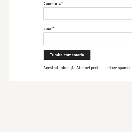
*
Comentariu:
*
Nume:
Alice Năstase Buciuta
A
Painted Sounds and Blue Wings: Mara
Prună’s “Al ...
d
Acest sit folosește Akismet pentru a reduce spamul.