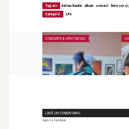
·
·
·
Tag-uri:
Adrian Naidin
album
concert
Între cer și
Categorii:
Life
COLE
CONCERTE & SPECTACOLE
CO
ațional George
ează l ...
LASĂ UN COMENTARIU:
Login cu Facebook