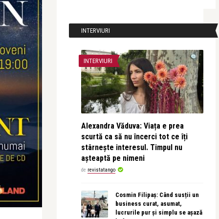
INTERVIURI
INTERVIURI
Alexandra Văduva: Viața e prea
scurtă ca să nu încerci tot ce îți
stârnește interesul. Timpul nu
așteaptă pe nimeni
de
revistatango
Cosmin Filipaș: Când susții un
business curat, asumat,
lucrurile pur și simplu se așază