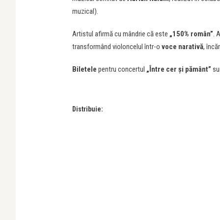
muzical).
Artistul afirmă cu mândrie că este
„150% român”
. 
transformând violoncelul într-o
voce narativă
, încă
Biletele
pentru concertul
„Între cer și pământ”
sun
Distribuie: