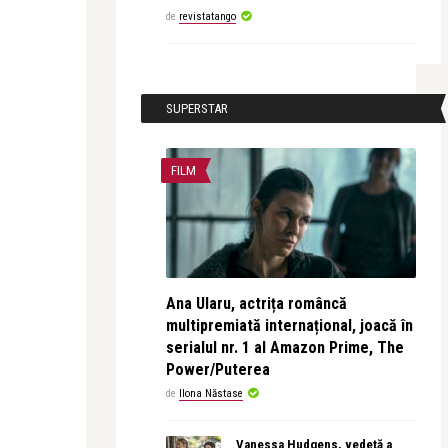
de
revistatango
SUPERSTAR
FILM
Ana Ularu, actrița româncă
multipremiată internațional, joacă în
serialul nr. 1 al Amazon Prime, The
Power/Puterea
de
Ilona Năstase
Vanessa Hudgens, vedetă a