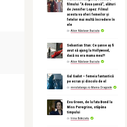
filmului “A doua șansă”, alături
de Jennifer Lopez: Filmul
acesta va oferi femeilor și
fetelor mai multă încredere în
ele
de
Alice Năstase Buciuta
INTERVIURI
CONCERTE & SP
Sebastian Stan: Ce șanse aș fi
avut să ajung la Hollywood,
dacă nu era mama mea?!
Alice Năstase Buciuta
Alice Năstase B
de
Alice Năstase Buciuta
 Michael
Paulo Ferreira: O voce nu este doar un
Alexandra Dă
sunet, este un co ...
am scris o pa
Gal Gadot – femeia fantastică
pe ecran și dincolo de el
de
revistatango.ro Marea Dragoste
Eva Green, de la fata Bond la
Miss Peregrine, stăpâna
timpului
de
Irina Botezatu