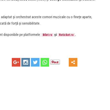
A adaptat și orchestrat aceste comori muzicale cu o finețe aparte,
rcată de forță și sensibilitate.
t disponibile pe platformele:
și
.
Bilet.ro
Roticket.ro