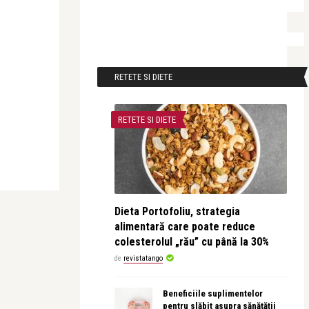
RETETE SI DIETE
RETETE SI DIETE
Dieta Portofoliu, strategia
alimentară care poate reduce
colesterolul „rău” cu până la 30%
de
revistatango
Beneficiile suplimentelor
pentru slăbit asupra sănătății