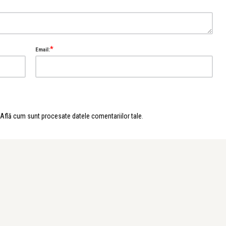
*
Email:
lice Năstase Buciuta
Mara Prună, “All At Once”. Spectacol
e sun ...
Află cum sunt procesate datele comentariilor tale
.