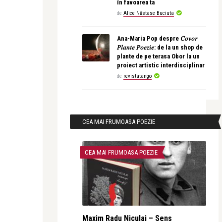
în favoarea ta
de
Alice Năstase Buciuta
Ana-Maria Pop despre 𝐶𝑜𝑣𝑜𝑟
𝑃𝑙𝑎𝑛𝑡𝑒 𝑃𝑜𝑒𝑧𝑖𝑒: de la un shop de
plante de pe terasa Obor la un
proiect artistic interdisciplinar
de
revistatango
CEA MAI FRUMOASA POEZIE
CEA MAI FRUMOASA POEZIE
Maxim Radu Niculai – Sens