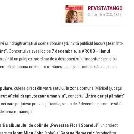
REVISTATANGO
21 noiembrie 2025, 19:06
ivi și îndrăgiți artiști ai scenei românești, invită publicul bucureștean într-
ânt”
. Concertul va avea loc pe
7 decembrie
, la
ARCUB – Hanul
prezintă un prilej extraordinar de a descoperi stilul inconfundabil al lui
entică și bucuria colindelor românești, dar și a modului său unic de a
opulare
, culese direct din vatra satului, în zona comunei Mărișel (județul
cut oficial drept „tezaur uman viu”,
concertul
„Între cer și pământ”
 cei care prețuiesc poezia și tradiția, seara de 7 decembrie promite să fie
 de iarnă românești.
ială a albumului de colinde
„Povestea Florii Soarelui”
, un proiect
orare cu
Ionuț Micu John
(tobe) și
George Nemeznic
(producător