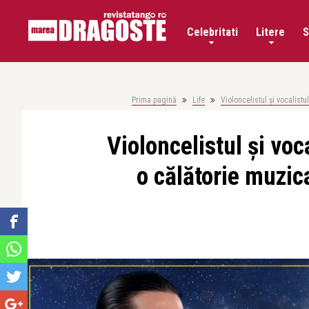
Celebritati
Litere
S
Prima pagină
Life
Violoncelistul și vocalist
Violoncelistul și vo
o călătorie muzica