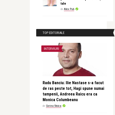
tale
de
Alex Pub
TOP EDITORIALE
INTERVIURI
Radu Banciu: Ilie Nastase s-a facut
de ras peste tot, Hagi spune numai
tampenii, Andreea Raicu era ca
Monica Columbeanu
de
Corina Stoica