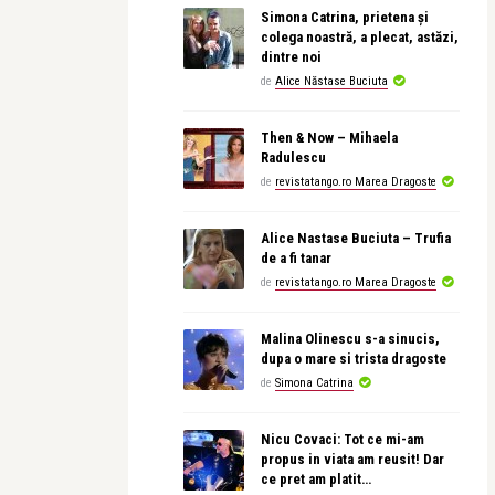
Simona Catrina, prietena și
colega noastră, a plecat, astăzi,
dintre noi
de
Alice Năstase Buciuta
Then & Now – Mihaela
Radulescu
de
revistatango.ro Marea Dragoste
Alice Nastase Buciuta – Trufia
de a fi tanar
de
revistatango.ro Marea Dragoste
Malina Olinescu s-a sinucis,
dupa o mare si trista dragoste
de
Simona Catrina
Nicu Covaci: Tot ce mi-am
propus in viata am reusit! Dar
ce pret am platit…