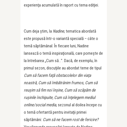
experienţa acumulată în raport cu tema ediţiei.
Cum deja ştim, la
Nadine
, tematica abordată
este propusă într-o variantă specială – câte o
temă săptămânal. În fiecare luni, Nadine
lansează o temă inspiraţională, care porneşte de
la întrebarea „Cum să…”. Dacă, de exemplu, în
primul sezon, discuţiile au abordat teme de tipul
Cum să facem faţă obstacolelor din viaţa
noastră, Cum să îmbătrânim frumos, Cum să
reuşim să fim noi înşine, Cum să scăpăm de
ruşinile închipuite, Cum să înţelegem mediul
online/social media
, sezonul al doilea începe cu
o temă ofertantă pentru invitaţii primei
săptămâni:
Cum să ne facem rost de fericire?
Vor răspunde provocării lansate de Nadine: