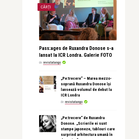
CĂRȚI
Pass:ages de Ruxandra Donose s-a
lansat la ICR Londra. Galerie FOTO
de
revistatango
„Pe:trecere” – Marea mezzo-
soprană Ruxandra Donose își
lansează volumul de debut la
ICR Londra
de
revistatango
„Pe:trecere” de Ruxandra
Donose. „Scrierile ei sunt
stampe japoneze, tablouri care
surprind arhitectura umană în