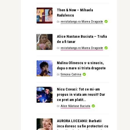
Then & Now – Mihaela
Radulescu
de
revistatango.ro Marea Dragoste
Alice Nastase Buciuta – Trufia
de a fi tanar
de
revistatango.ro Marea Dragoste
Malina Olinescu s-a sinucis,
dupa o mare si trista dragoste
de
Simona Catrina
Nicu Covaci: Tot ce mi-am
propus in viata am reusit! Dar
ce pret am platit…
de
Alice Năstase Buciuta
AURORA LIICEANU: Barbatii
inca doresc sa fie protectori cu