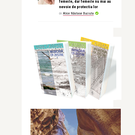
femeile, dar femeile nu mai au
nevoie de protectia lor
de
Alice Năstase Buciuta