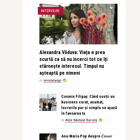
INTERVIURI
Alexandra Văduva: Viața e prea
scurtă ca să nu încerci tot ce îți
stârnește interesul. Timpul nu
așteaptă pe nimeni
de
revistatango
Cosmin Filipaș: Când susții un
business curat, asumat,
lucrurile pur și simplu se așază
în favoarea ta
de
Alice Năstase Buciuta
Ana-Maria Pop despre 𝐶𝑜𝑣𝑜𝑟