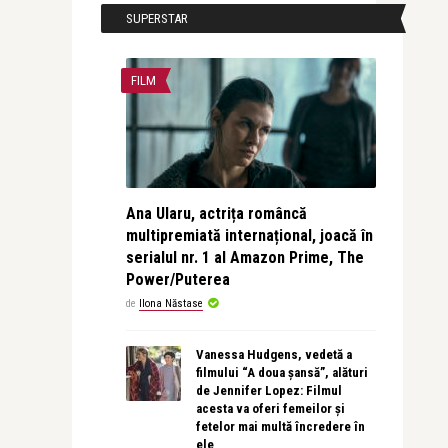
SUPERSTAR
FILM
Ana Ularu, actrița româncă
multipremiată internațional, joacă în
serialul nr. 1 al Amazon Prime, The
Power/Puterea
de
Ilona Năstase
Vanessa Hudgens, vedetă a
filmului “A doua șansă”, alături
de Jennifer Lopez: Filmul
acesta va oferi femeilor și
fetelor mai multă încredere în
ele