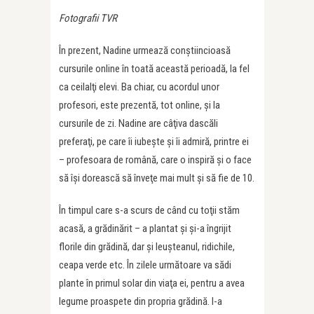
Fotografii TVR
În prezent, Nadine urmează conştiincioasă
cursurile online în toată această perioadă, la fel
ca ceilalţi elevi. Ba chiar, cu acordul unor
profesori, este prezentă, tot online, şi la
cursurile de zi. Nadine are câţiva dascăli
preferaţi, pe care îi iubeşte şi îi admiră, printre ei
– profesoara de română, care o inspiră şi o face
să îşi dorească să înveţe mai mult şi să fie de 10.
În timpul care s-a scurs de când cu toţii stăm
acasă, a grădinărit – a plantat şi şi-a îngrijit
florile din grădină, dar şi leuşteanul, ridichile,
ceapa verde etc. În zilele următoare va sădi
plante în primul solar din viaţa ei, pentru a avea
legume proaspete din propria grădină. I-a