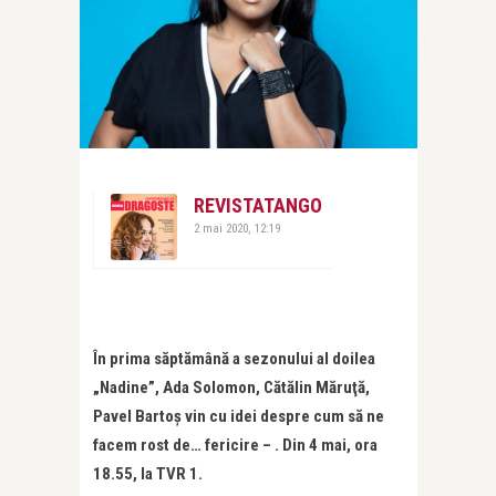
REVISTATANGO
2 mai 2020, 12:19
În prima săptămână a sezonului al doilea
„Nadine”, Ada Solomon, Cătălin Măruţă,
Pavel Bartoş vin cu idei despre cum să ne
facem rost de… fericire – . Din 4 mai, ora
18.55, la TVR 1.