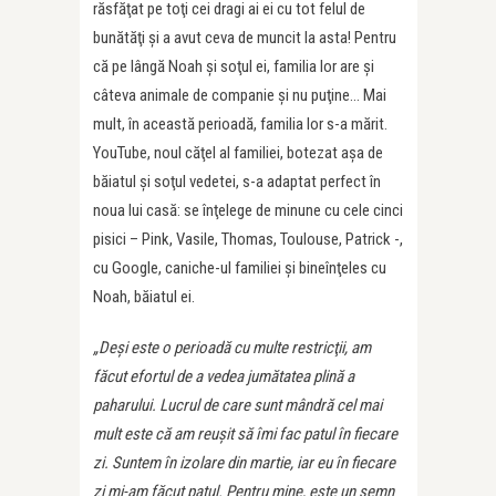
răsfăţat pe toţi cei dragi ai ei cu tot felul de
bunătăţi şi a avut ceva de muncit la asta! Pentru
că pe lângă Noah şi soţul ei, familia lor are şi
câteva animale de companie şi nu puţine… Mai
mult, în această perioadă, familia lor s-a mărit.
YouTube, noul căţel al familiei, botezat aşa de
băiatul şi soţul vedetei, s-a adaptat perfect în
noua lui casă: se înţelege de minune cu cele cinci
pisici – Pink, Vasile, Thomas, Toulouse, Patrick -,
cu Google, caniche-ul familiei şi bineînţeles cu
Noah, băiatul ei.
„Deşi este o perioadă cu multe restricţii, am
făcut efortul de a vedea jumătatea plină a
paharului. Lucrul de care sunt mândră cel mai
mult este că am reuşit să îmi fac patul în fiecare
zi. Suntem în izolare din martie, iar eu în fiecare
zi mi-am făcut patul. Pentru mine, este un semn