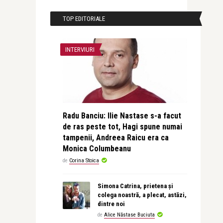
TOP EDITORIALE
INTERVIURI
Radu Banciu: Ilie Nastase s-a facut
de ras peste tot, Hagi spune numai
tampenii, Andreea Raicu era ca
Monica Columbeanu
de
Corina Stoica
Simona Catrina, prietena și
colega noastră, a plecat, astăzi,
dintre noi
de
Alice Năstase Buciuta