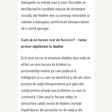
dialogurile cu invitaţi unul şi unul. Discuţiile se
desfăşoară în condiţiile impuse de distanţare
socială, dar Nadine vine cu aceeaşi naturaleţe şi
calitate a dialogului, astfel încât telespectatorii
să o simtă aproape.
Cum să ne facem rost de fericire? – tema
primei săptămâni la
Nadine
Şi în noul sezon al emisiunii
Nadine
, deşi realizat
altfel, ne vom bucura de întâlniri cu
personalităţi/vedete pe care publicul le
îndrăgeşte şi cu care se identifică şi din ale căror
poveşti de viaţă telespectatorii pot găsi idei,
soluţii pentru situaţii sau probleme cu care se
confruntă. Câte unul în fiecare ediţie, în
atmosfera caldă creată de Nadine, invitaţii
împărtăşesc din poveştile lor de viaţă şi din