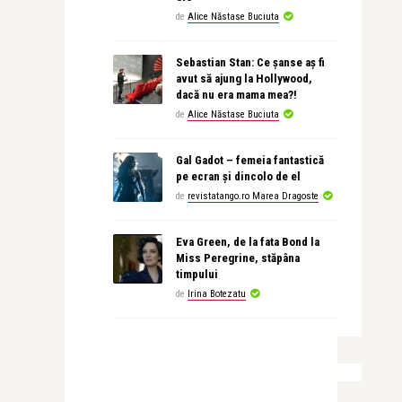
de
Alice Năstase Buciuta
Sebastian Stan: Ce șanse aș fi
avut să ajung la Hollywood,
dacă nu era mama mea?!
de
Alice Năstase Buciuta
Gal Gadot – femeia fantastică
pe ecran și dincolo de el
de
revistatango.ro Marea Dragoste
Eva Green, de la fata Bond la
Miss Peregrine, stăpâna
timpului
de
Irina Botezatu