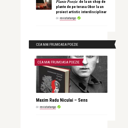
𝑃𝑙𝑎𝑛𝑡𝑒 𝑃𝑜𝑒𝑧𝑖𝑒: de la un shop de
plante de pe terasa Obor la un
proiect artistic interdisciplinar
de
revistatango
CEA MAI FRUMOASA POEZIE
CEA MAI FRUMOASA POEZIE
Maxim Radu Niculai – Sens
de
revistatango