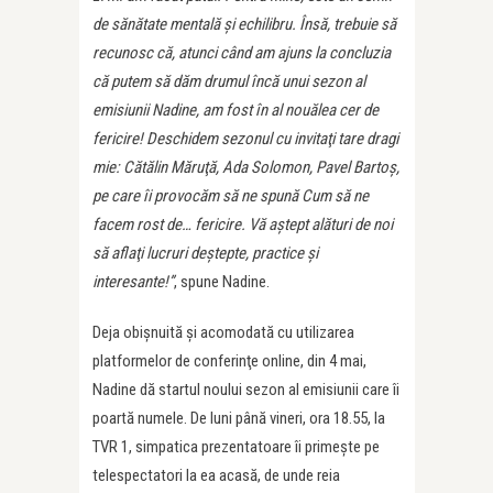
de sănătate mentală şi echilibru. Însă, trebuie să
recunosc că, atunci când am ajuns la concluzia
că putem să dăm drumul încă unui sezon al
emisiunii Nadine, am fost în al nouălea cer de
fericire! Deschidem sezonul cu invitaţi tare dragi
mie: Cătălin Măruţă, Ada Solomon, Pavel Bartoş,
pe care îi provocăm să ne spună Cum să ne
facem rost de… fericire. Vă aştept alături de noi
să aflaţi lucruri deştepte, practice şi
interesante!”
, spune Nadine.
Deja obişnuită şi acomodată cu utilizarea
platformelor de conferinţe online, din 4 mai,
Nadine dă startul noului sezon al emisiunii care îi
poartă numele. De luni până vineri, ora 18.55, la
TVR 1, simpatica prezentatoare îi primeşte pe
telespectatori la ea acasă, de unde reia