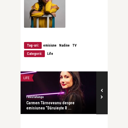
·
·
Tag-uri:
emisiune
Nadine
TV
Categorii:
Life
LIFE
LIFE
revistatango
revistatango
 noul
Carmen Târnoveanu despre
“Antreprenore
emisiunea “Dăruiește R ...