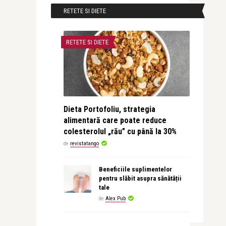
RETETE SI DIETE
RETETE SI DIETE
Dieta Portofoliu, strategia
alimentară care poate reduce
colesterolul „rău” cu până la 30%
de
revistatango
Beneficiile suplimentelor
pentru slăbit asupra sănătății
tale
de
Alex Pub