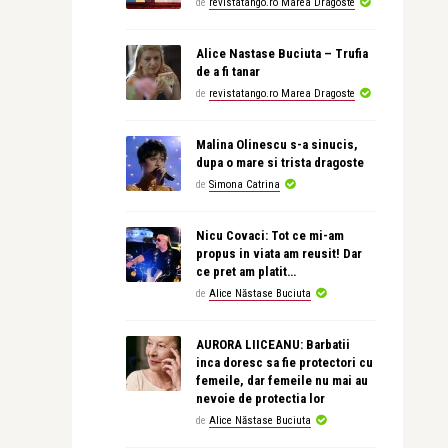
de
revistatango.ro Marea Dragoste
Alice Nastase Buciuta – Trufia
de a fi tanar
de
revistatango.ro Marea Dragoste
Malina Olinescu s-a sinucis,
dupa o mare si trista dragoste
de
Simona Catrina
Nicu Covaci: Tot ce mi-am
propus in viata am reusit! Dar
ce pret am platit…
de
Alice Năstase Buciuta
AURORA LIICEANU: Barbatii
inca doresc sa fie protectori cu
femeile, dar femeile nu mai au
nevoie de protectia lor
de
Alice Năstase Buciuta