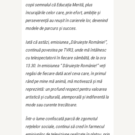
copii semnalul că Educația Merită, plus
încurajările celor care, prin efort, ambiție și
perseverență au reușit în carierele lor, devenind
modele de parcurs și succes.
Iată că astăzi, emisiunea „Dăruiește Românie!”,
continuă povestea pe TVR3, unde mă întâlnesc
cu telespectatorii în fiecare sâmbătă, de la ora
13.30. In emisiunea “ Dăruiește Românie!” veți
regăsi de fiecare dată acel ceva care, în primul
rând pe mine mă animă, mă motivează și mă
reprezintă: un profund respect pentru valoarea
artistică și culturală, atemporală și indiferentă la
mode sau curente trecătoare.
Într-o lume confiscată parcă de zgomotul
rețelelor sociale, continui să cred în farmecul
emisiunilor de televiziune realizate în platou, prin