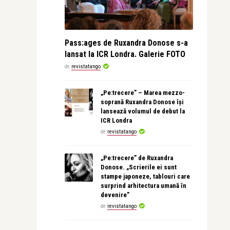
Pass:ages de Ruxandra Donose s-a
lansat la ICR Londra. Galerie FOTO
de
revistatango
„Pe:trecere” – Marea mezzo-
soprană Ruxandra Donose își
lansează volumul de debut la
ICR Londra
de
revistatango
„Pe:trecere” de Ruxandra
Donose. „Scrierile ei sunt
stampe japoneze, tablouri care
surprind arhitectura umană în
devenire”
de
revistatango