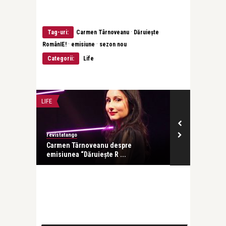
·
Tag-uri:
Carmen Târnoveanu
Dăruieşte
·
·
RomânIE!
emisiune
sezon nou
Categorii:
Life
LIFE
LIFE
revistatango
revistatango
 noul
Carmen Târnoveanu despre
“Antreprenore
emisiunea “Dăruiește R ...