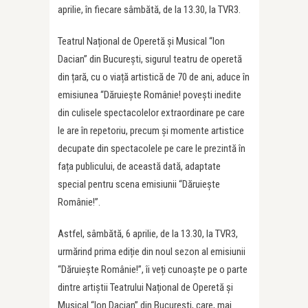
aprilie, în fiecare sâmbătă, de la 13.30, la TVR3.
Teatrul Național de Operetă și Musical “Ion
Dacian” din București, sigurul teatru de operetă
din țară, cu o viață artistică de 70 de ani, aduce în
emisiunea “Dăruiește Românie! povești inedite
din culisele spectacolelor extraordinare pe care
le are în repetoriu, precum și momente artistice
decupate din spectacolele pe care le prezintă în
fața publicului, de această dată, adaptate
special pentru scena emisiunii “Dăruiește
Românie!”.
Astfel, sâmbătă, 6 aprilie, de la 13.30, la TVR3,
urmărind prima ediție din noul sezon al emisiunii
“Dăruiește Românie!”, îi veți cunoaște pe o parte
dintre artiștii Teatrului Național de Operetă și
Musical “Ion Dacian” din București, care, mai