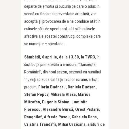
departe de emoția și bucuria pe care o aduc în
scenă cu fiecare reprezentație artistică, vor
accepta și provocarea de a ne conduce atât în
culisele sălii de spectacol, cât și în culisele
afective ale acestei construcții complexe care
se numește – spectacol.
Sâmbătă, 6 aprilie, de la 13.30, la TVR3
, în
distibuția primei ediții a emisiunii “Dăruiește
Românie!”, din noul sezon, sezonul cu numărul
11, veți aplauda din fața micilor ecrane, artiști
precum,
Florin Budnaru, Daniela Bucșan,
Stefan Popov, Mihaela Alexa, Marius
Mitrofan, Eugenia Stoian, Luminița
Florescu, Alexandru Burcă, Orest Pîslariu
Ranghilof, Alfredo Pascu, Gabriela Daha,
Cristina Trandafir, Mihai Urzicana, alături de