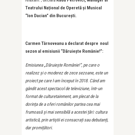
relaxant”, declară
Radu Petrovici, Manager al
Teatrului Național de Operetă și Musical
“Ion Dacian” din București.
Carmen Târnoveanu a declarat despre noul
sezon al emisiunii “Dăruiește Românie!”:
Emisiunea „Dăruiește Românie!”, pe care o
realizez și o moderez de zece sezoane, este un
proiect pe care l-am început în 2018. Când am
gândit acest spectacol de televiziune, într-un
format de culturetainment, am plecat de la
dorința de a oferi românilor partea cea mai
frumoasă și mai sensibilă a acestei țări: cultura
artistică, prin artiștii ei consacrați sau debutanți,
dar promițători.