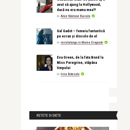
avut să ajung la Hollywood,
dacă nu era mama mea?!
de
Alice Năstase Buciuta
Gal Gadot – femeia fantastică
pe ecran și dincolo de el
de
revistatango.ro Marea Dragoste
Eva Green, de la fata Bond la
Miss Peregrine, stăpâna
timpului
de
Irina Botezatu
RETETE SI DIETE