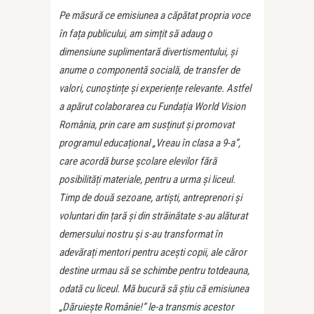
Pe măsură ce emisiunea a căpătat propria voce
în fața publicului, am simțit să adaug o
dimensiune suplimentară divertismentului, și
anume o componentă socială, de transfer de
valori, cunoștințe și experiențe relevante. Astfel
a apărut colaborarea cu Fundația World Vision
România, prin care am susținut și promovat
programul educațional „Vreau în clasa a 9-a”,
care acordă burse școlare elevilor fără
posibilități materiale, pentru a urma și liceul.
Timp de două sezoane, artiști, antreprenori și
voluntari din țară și din străinătate s-au alăturat
demersului nostru și s-au transformat în
adevărați mentori pentru acești copii, ale căror
destine urmau să se schimbe pentru totdeauna,
odată cu liceul. Mă bucură să știu că emisiunea
„Dăruiește Românie!” le-a transmis acestor