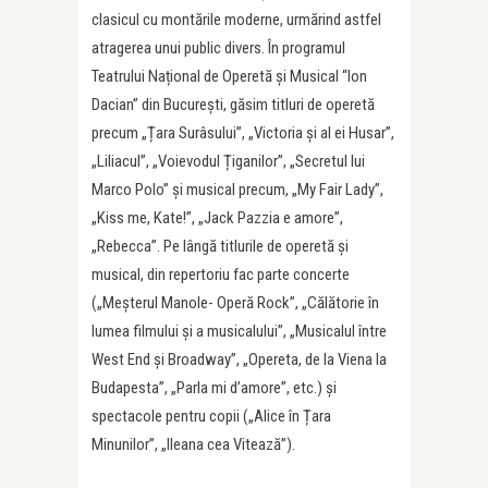
clasicul cu montările moderne, urmărind astfel
atragerea unui public divers. În programul
Teatrului Național de Operetă și Musical “Ion
Dacian” din București, găsim titluri de operetă
precum „Țara Surâsului”, „Victoria și al ei Husar”,
„Liliacul”, „Voievodul Țiganilor”, „Secretul lui
Marco Polo” și musical precum, „My Fair Lady”,
„Kiss me, Kate!”, „Jack Pazzia e amore”,
„Rebecca”. Pe lângă titlurile de operetă și
musical, din repertoriu fac parte concerte
(„Meșterul Manole- Operă Rock”, „Călătorie în
lumea filmului și a musicalului”, „Musicalul între
West End și Broadway”, „Opereta, de la Viena la
Budapesta”, „Parla mi d’amore”, etc.) și
spectacole pentru copii („Alice în Țara
Minunilor”, „Ileana cea Vitează”).