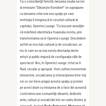
Ca o coincidență fericită, lansarea noului sezon
al emisiunii “Dăruiește Românie!” se suprapune
cu lansarea celui mai nou spaţiu pe care
instituţia îl integrează în circuitul cultural al
capitalei, Opereta Lounge. “Cu bucurie anunţăm
că redefinim identitatea foaierului nostru, prin
transformarea sa în Opereta Lounge. Deschidem
astfel un nou hub cultural şi de socializare, un
loc în care nu va mai exista dinstanţa dintre
artişti şi public impusă de configuraţia sălii de
spectacol. Aici, în Opereta Lounge, totul va fi
fluid, circular şi apropiat. Vom cultiva momentele
interactive, socializarea şi interacţiunea între toţi
cei ce vor trece pragul acestui spaţiu şi pornim
pe acest drum cu misiunea de a face din această
zonă inima unei comunităţi vibrante, dedicate
artei, culturii și socializării într-un cadru distins și