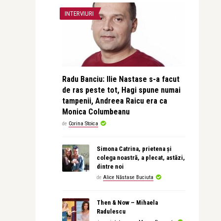
INTERVIURI
Radu Banciu: Ilie Nastase s-a facut
de ras peste tot, Hagi spune numai
tampenii, Andreea Raicu era ca
Monica Columbeanu
de
Corina Stoica
Simona Catrina, prietena și
colega noastră, a plecat, astăzi,
dintre noi
de
Alice Năstase Buciuta
Then & Now – Mihaela
Radulescu