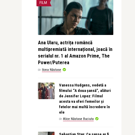
FILM
Ana Ularu, actrița româncă
multipremiată internațional, joacă în
serialul nr. 1 al Amazon Prime, The
Power/Puterea
de
Ilona Năstase
Vanessa Hudgens, vedetă a
filmului “A doua șansă”, alături
de Jennifer Lopez: Filmul
acesta va oferi femeilor și
fetelor mai multă încredere în
ele
de
Alice Năstase Buciuta
Sebastian Stan: Ce șanse aș fi