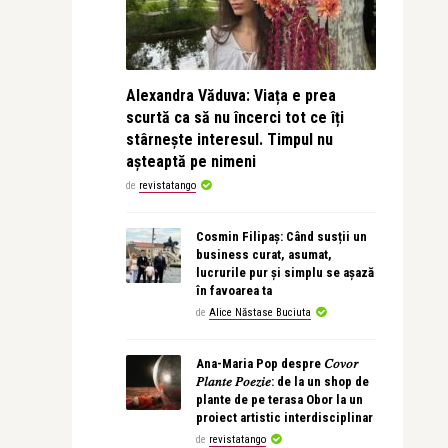
Alexandra Văduva: Viața e prea
scurtă ca să nu încerci tot ce îți
stârnește interesul. Timpul nu
așteaptă pe nimeni
de
revistatango
Cosmin Filipaș: Când susții un
business curat, asumat,
lucrurile pur și simplu se așază
în favoarea ta
de
Alice Năstase Buciuta
Ana-Maria Pop despre 𝐶𝑜𝑣𝑜𝑟
𝑃𝑙𝑎𝑛𝑡𝑒 𝑃𝑜𝑒𝑧𝑖𝑒: de la un shop de
plante de pe terasa Obor la un
proiect artistic interdisciplinar
de
revistatango