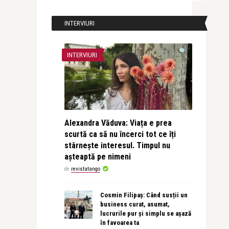
INTERVIURI
INTERVIURI
Alexandra Văduva: Viața e prea
scurtă ca să nu încerci tot ce îți
stârnește interesul. Timpul nu
așteaptă pe nimeni
de
revistatango
Cosmin Filipaș: Când susții un
business curat, asumat,
lucrurile pur și simplu se așază
în favoarea ta