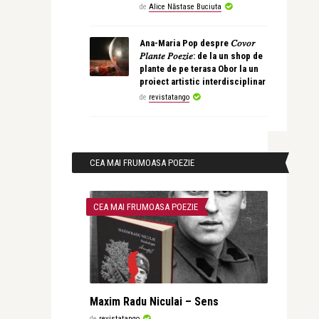
de
Alice Năstase Buciuta
Ana-Maria Pop despre 𝐶𝑜𝑣𝑜𝑟
𝑃𝑙𝑎𝑛𝑡𝑒 𝑃𝑜𝑒𝑧𝑖𝑒: de la un shop de
plante de pe terasa Obor la un
proiect artistic interdisciplinar
de
revistatango
CEA MAI FRUMOASA POEZIE
CEA MAI FRUMOASA POEZIE
Maxim Radu Niculai – Sens
de
revistatango