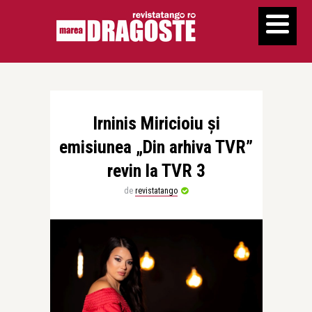
Irninis Miricioiu și
emisiunea „Din arhiva TVR”
revin la TVR 3
de
revistatango