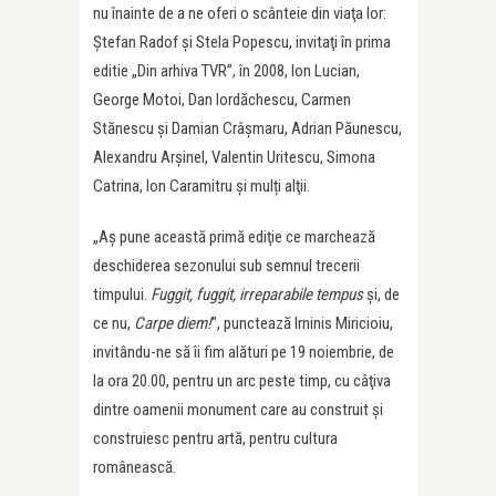
nu înainte de a ne oferi o scânteie din viaţa lor:
Ştefan Radof şi Stela Popescu, invitaţi în prima
editie „Din arhiva TVR”, în 2008, Ion Lucian,
George Motoi, Dan Iordăchescu, Carmen
Stănescu şi Damian Crâşmaru, Adrian Păunescu,
Alexandru Arşinel, Valentin Uritescu, Simona
Catrina, Ion Caramitru şi mulți alţii.
„Aş pune această primă ediţie ce marchează
deschiderea sezonului sub semnul trecerii
timpului.
Fuggit, fuggit, irreparabile tempus
şi, de
ce nu,
Carpe diem!
”, punctează Irninis Miricioiu,
invitându-ne să îi fim alături pe 19 noiembrie, de
la ora 20.00, pentru un arc peste timp, cu câţiva
dintre oamenii monument care au construit şi
construiesc pentru artă, pentru cultura
românească.​