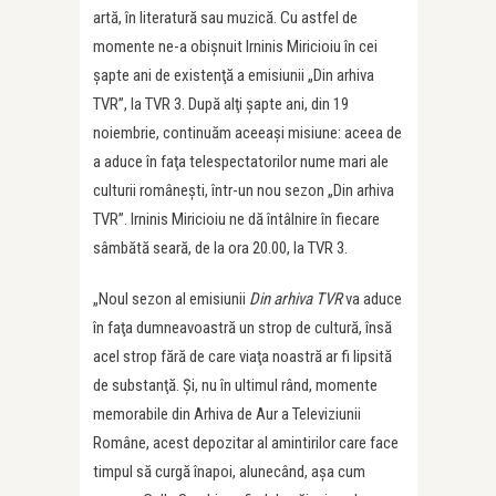
artă, în literatură sau muzică. Cu astfel de
momente ne-a obişnuit Irninis Miricioiu în cei
şapte ani de existenţă a emisiunii „Din arhiva
TVR”, la TVR 3. După alţi şapte ani, din 19
noiembrie, continuăm aceeaşi misiune: aceea de
a aduce în faţa telespectatorilor nume mari ale
culturii româneşti, într-un nou sezon „Din arhiva
TVR”. Irninis Miricioiu ne dă întâlnire în fiecare
sâmbătă seară, de la ora 20.00, la TVR 3.
„Noul sezon al emisiunii
Din arhiva TVR
va aduce
în faţa dumneavoastră un strop de cultură, însă
acel strop fără de care viaţa noastră ar fi lipsită
de substanţă. Şi, nu în ultimul rând, momente
memorabile din Arhiva de Aur a Televiziunii
Române, acest depozitar al amintirilor care face
timpul să curgă înapoi, alunecând, aşa cum