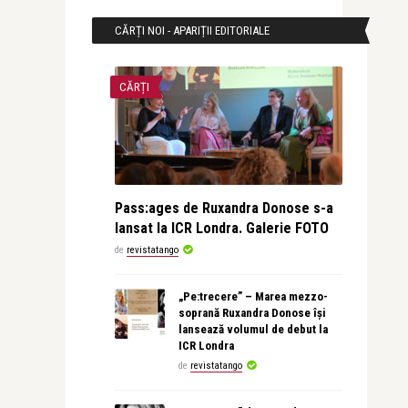
CĂRȚI NOI - APARIȚII EDITORIALE
CĂRȚI
Pass:ages de Ruxandra Donose s-a
lansat la ICR Londra. Galerie FOTO
de
revistatango
„Pe:trecere” – Marea mezzo-
soprană Ruxandra Donose își
lansează volumul de debut la
ICR Londra
de
revistatango