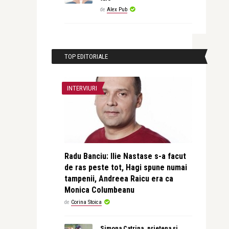
de
Alex Pub
TOP EDITORIALE
INTERVIURI
Radu Banciu: Ilie Nastase s-a facut
de ras peste tot, Hagi spune numai
tampenii, Andreea Raicu era ca
Monica Columbeanu
de
Corina Stoica
Simona Catrina, prietena și