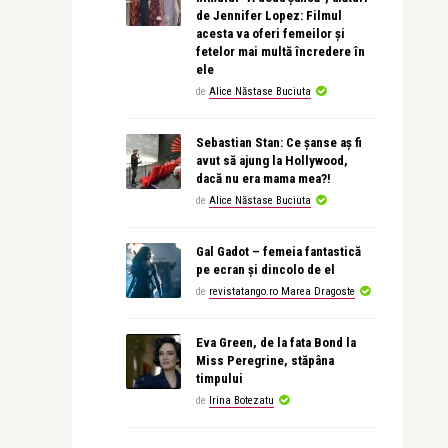
de Jennifer Lopez: Filmul
acesta va oferi femeilor și
fetelor mai multă încredere în
ele
de
Alice Năstase Buciuta
Sebastian Stan: Ce șanse aș fi
avut să ajung la Hollywood,
dacă nu era mama mea?!
de
Alice Năstase Buciuta
Gal Gadot – femeia fantastică
pe ecran și dincolo de el
de
revistatango.ro Marea Dragoste
Eva Green, de la fata Bond la
Miss Peregrine, stăpâna
timpului
de
Irina Botezatu