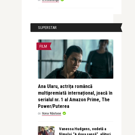
SUPERSTAR
FILM
Ana Ularu, actrița româncă
multipremiată internațional, joacă în
serialul nr. 1 al Amazon Prime, The
Power/Puterea
de
Ilona Năstase
Vanessa Hudgens, vedetă a
filmului “A doua șansă”, alături