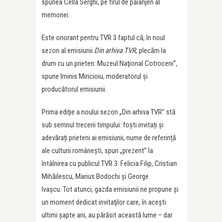
spunea Cella Serghi, pe firul de păianjen al
memoriei.
Este onorant pentru TVR 3 faptul că, în noul
sezon al emisiunii
Din arhiva TVR
, plecăm la
drum cu un prieten: Muzeul Naţional Cotroceni”,
spune Irninis Miricioiu, moderatorul şi
producătorul emisiunii.
Prima ediţie a noului sezon „Din arhiva TVR” stă
sub semnul trecerii timpului: foști invitați și
adevărați prieteni ai emisiunii, nume de referință
ale culturii românești, spun „prezent” la
întâlnirea cu publicul TVR 3: Felicia Filip, Cristian
Mihăilescu, Marius Bodochi și George
Ivașcu. Tot atunci, gazda emisiunii ne propune şi
un moment dedicat invitaţilor care, în aceşti
ultimi şapte ani, au părăsit această lume – dar