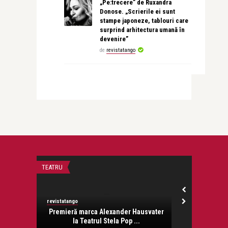
„Pe:trecere” de Ruxandra
Donose. „Scrierile ei sunt
stampe japoneze, tablouri care
surprind arhitectura umană în
devenire”
de
revistatango
TEATRU
LIFE
revistatango
revistatango
onose.
Premieră marca Alexander Hausvater
Julius Meinl
la Teatrul Stela Pop ...
de 