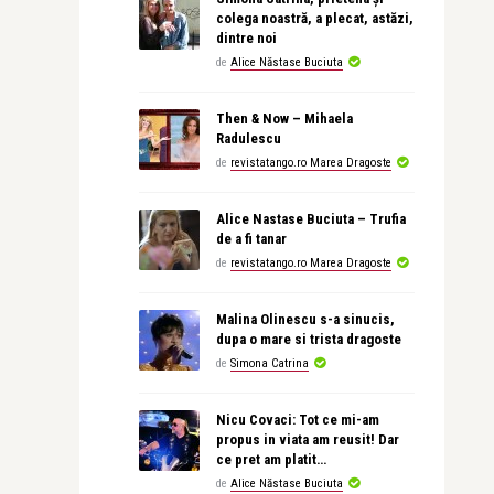
colega noastră, a plecat, astăzi,
dintre noi
de
Alice Năstase Buciuta
Then & Now – Mihaela
Radulescu
de
revistatango.ro Marea Dragoste
Alice Nastase Buciuta – Trufia
de a fi tanar
de
revistatango.ro Marea Dragoste
Malina Olinescu s-a sinucis,
dupa o mare si trista dragoste
de
Simona Catrina
Nicu Covaci: Tot ce mi-am
propus in viata am reusit! Dar
ce pret am platit…
de
Alice Năstase Buciuta