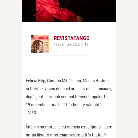
REVISTATANGO
18 noiembrie 2022, 21:15
Felicia Filip, Cristian Mihăilescu, Marius Bodochi
și George Ivașcu deschid noul sezon al emisiunii,
după şapte ani, sub semnul trecerii timpului. Din
19 noiembrie, ora 20.00, în fiecare sâmbătă, la
TVR 3.
Întâlniri memorabile cu oameni excepţionali, care
ne-au lăsat o moştenire valoroasă în teatru, în