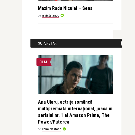
Maxim Radu Niculai – Sens
de
revistatango
SUPERSTAR
FILM
Ana Ularu, actrița româncă
multipremiată internațional, joacă în
serialul nr. 1 al Amazon Prime, The
Power/Puterea
de
Ilona Năstase