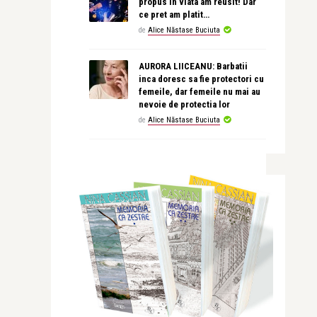
propus in viata am reusit! Dar
ce pret am platit…
de
Alice Năstase Buciuta
AURORA LIICEANU: Barbatii
inca doresc sa fie protectori cu
femeile, dar femeile nu mai au
nevoie de protectia lor
de
Alice Năstase Buciuta