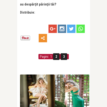
au despărţit părinţii tăi?
Distribuie:
Pagini: 1
2
3