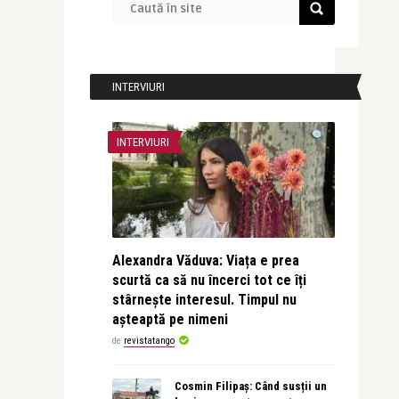
INTERVIURI
INTERVIURI
Alexandra Văduva: Viața e prea
scurtă ca să nu încerci tot ce îți
stârnește interesul. Timpul nu
așteaptă pe nimeni
de
revistatango
Cosmin Filipaș: Când susții un