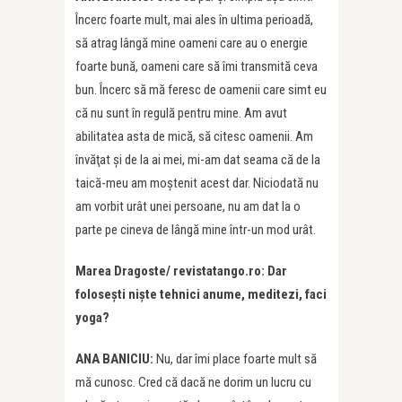
Încerc foarte mult, mai ales în ultima perioadă,
să atrag lângă mine oameni care au o energie
foarte bună, oameni care să îmi transmită ceva
bun. Încerc să mă feresc de oamenii care simt eu
că nu sunt în regulă pentru mine. Am avut
abilitatea asta de mică, să citesc oamenii. Am
învăţat şi de la ai mei, mi-am dat seama că de la
taică-meu am moştenit acest dar. Niciodată nu
am vorbit urât unei persoane, nu am dat la o
parte pe cineva de lângă mine într-un mod urât.
Marea Dragoste/ revistatango.ro: Dar
foloseşti nişte tehnici anume, meditezi, faci
yoga?
ANA BANICIU:
Nu, dar îmi place foarte mult să
mă cunosc. Cred că dacă ne dorim un lucru cu