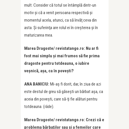
mult. Consider că totul se întâmplă dintr-un
motiv şi că a venit persoana respectivă şi
momentul acela, atunci, ca să învăţ ceva din
asta. Şi suferinţa are rolul ei în creşterea şi în
maturizarea mea.
Marea Dragoste/ revistatango.ro: Nu ar fi
fost mai simplu şi mai frumos să fie prima
dragoste pentru totdeauna, o iubire
veşnică, aşa, ca în poveşti?
ANA BANICIU:
Mi-aş fi dorit, dar, în ziua de azi
este destul de greu să găseşti un bărbat așa, ca
aceia din povești, care să-ţi fie alături pentru
totdeauna. (râde).
Marea Dragoste/ revistatango.ro: Crezi că e
problema bărbaţilor sau şi a femeilor care