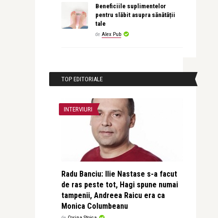
Beneficiile suplimentelor
pentru slăbit asupra sănătății
tale
de
Alex Pub
TOP EDITORIALE
INTERVIURI
Radu Banciu: Ilie Nastase s-a facut
de ras peste tot, Hagi spune numai
tampenii, Andreea Raicu era ca
Monica Columbeanu
de
Corina Stoica