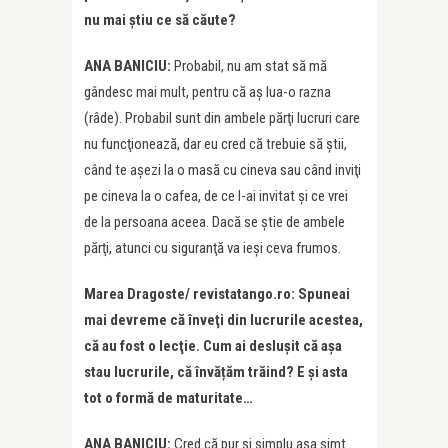
nu mai ştiu ce să căute?
ANA BANICIU:
Probabil, nu am stat să mă
gândesc mai mult, pentru că aş lua-o razna
(râde). Probabil sunt din ambele părţi lucruri care
nu funcţionează, dar eu cred că trebuie să ştii,
când te aşezi la o masă cu cineva sau când inviţi
pe cineva la o cafea, de ce l-ai invitat şi ce vrei
de la persoana aceea. Dacă se ştie de ambele
părţi, atunci cu siguranţă va ieşi ceva frumos.
Marea Dragoste/ revistatango.ro: Spuneai
mai devreme că înveţi din lucrurile acestea,
că au fost o lecţie. Cum ai desluşit că aşa
stau lucrurile, că învățăm trăind? E și asta
tot o formă de maturitate…
ANA BANICIU:
Cred că pur şi simplu așa simt.