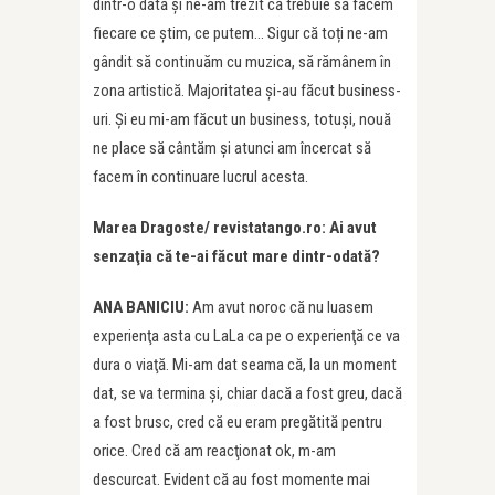
dintr-o dată şi ne-am trezit că trebuie să facem
fiecare ce știm, ce putem… Sigur că toți ne-am
gândit să continuăm cu muzica, să rămânem în
zona artistică. Majoritatea şi-au făcut business-
uri. Și eu mi-am făcut un business, totuşi, nouă
ne place să cântăm şi atunci am încercat să
facem în continuare lucrul acesta.
Marea Dragoste/ revistatango.ro: Ai avut
senzaţia că te-ai făcut mare dintr-odată?
ANA BANICIU:
Am avut noroc că nu luasem
experienţa asta cu LaLa ca pe o experienţă ce va
dura o viaţă. Mi-am dat seama că, la un moment
dat, se va termina şi, chiar dacă a fost greu, dacă
a fost brusc, cred că eu eram pregătită pentru
orice. Cred că am reacţionat ok, m-am
descurcat. Evident că au fost momente mai