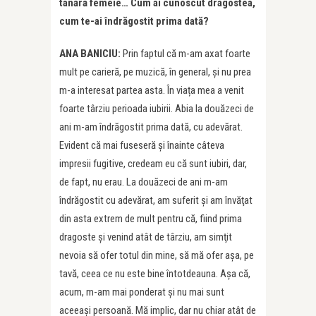
tânără femeie… Cum ai cunoscut dragostea,
cum te-ai îndrăgostit prima dată?
ANA BANICIU:
Prin faptul că m-am axat foarte
mult pe carieră, pe muzică, în general, şi nu prea
m-a interesat partea asta. În viața mea a venit
foarte târziu perioada iubirii. Abia la douăzeci de
ani m-am îndrăgostit prima dată, cu adevărat.
Evident că mai fuseseră și înainte câteva
impresii fugitive, credeam eu că sunt iubiri, dar,
de fapt, nu erau. La douăzeci de ani m-am
îndrăgostit cu adevărat, am suferit şi am învăţat
din asta extrem de mult pentru că, fiind prima
dragoste şi venind atât de târziu, am simţit
nevoia să ofer totul din mine, să mă ofer aşa, pe
tavă, ceea ce nu este bine întotdeauna. Aşa că,
acum, m-am mai ponderat şi nu mai sunt
aceeaşi persoană. Mă implic, dar nu chiar atât de