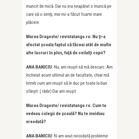
muncit de mică. Dar nu era neapărat o muncă pe
care să o simţi, mie mi-a făcut foarte mare
plăcere.
Marea Dragoste/ revistatango.ro: Nu ţi-a
afectat şcoala faptul că făceai atât de multe
alte lucruri în plus, faţă de ceilalţi copii?
ANA BANICIU:
Nu, am reuşit să mă descurc. Am
încheiat acum ultimul an de facultate, chiar mă
întreb cum am reuşit să le duc pe toate la bun
sfârşit. ( râde) Dar am reușit.
Marea Dragoste/ revistatango.ro: Cum te
vedeau colegii de şcoală? Nu te invidiau
vreodată?
ANA BANICIU:
N-am avut niciodată probleme.