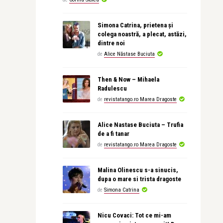
Simona Catrina, prietena și
colega noastră, a plecat, astăzi,
dintre noi
de
Alice Năstase Buciuta
Then & Now – Mihaela
Radulescu
de
revistatango.ro Marea Dragoste
Alice Nastase Buciuta – Trufia
de a fi tanar
de
revistatango.ro Marea Dragoste
Malina Olinescu s-a sinucis,
dupa o mare si trista dragoste
de
Simona Catrina
Nicu Covaci: Tot ce mi-am