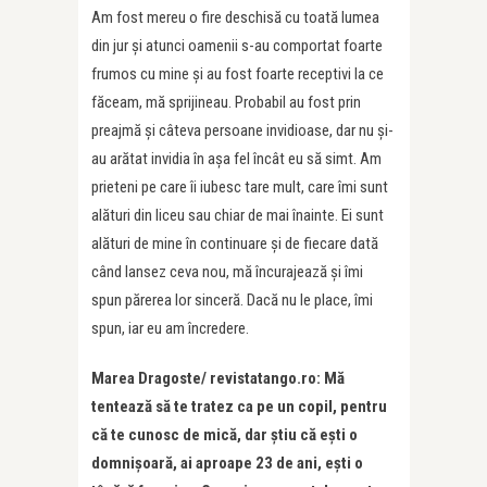
Am fost mereu o fire deschisă cu toată lumea
din jur şi atunci oamenii s-au comportat foarte
frumos cu mine şi au fost foarte receptivi la ce
făceam, mă sprijineau. Probabil au fost prin
preajmă și câteva persoane invidioase, dar nu şi-
au arătat invidia în aşa fel încât eu să simt. Am
prieteni pe care îi iubesc tare mult, care îmi sunt
alături din liceu sau chiar de mai înainte. Ei sunt
alături de mine în continuare şi de fiecare dată
când lansez ceva nou, mă încurajează şi îmi
spun părerea lor sinceră. Dacă nu le place, îmi
spun, iar eu am încredere.
Marea Dragoste/ revistatango.ro: Mă
tentează să te tratez ca pe un copil, pentru
că te cunosc de mică, dar știu că ești o
domnișoară, ai aproape 23 de ani, ești o