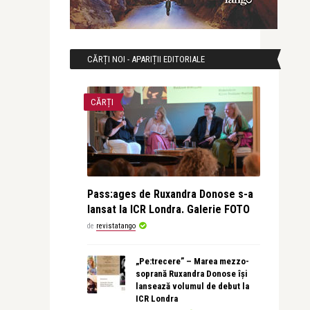
CĂRȚI NOI - APARIȚII EDITORIALE
CĂRȚI
Pass:ages de Ruxandra Donose s-a
lansat la ICR Londra. Galerie FOTO
de
revistatango
„Pe:trecere” – Marea mezzo-
soprană Ruxandra Donose își
lansează volumul de debut la
ICR Londra