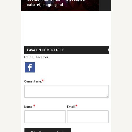
cabaret, magie și raf ...
în care ...
LASĂ UN COMENTARIU:
Login cu Facebook
*
Comentariu:
*
*
Nume:
Email: