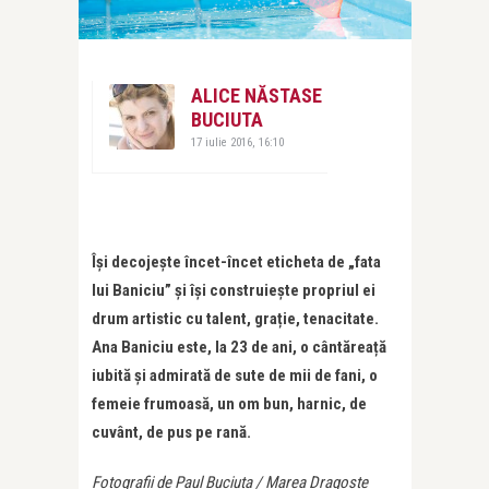
ALICE NĂSTASE
BUCIUTA
17 iulie 2016, 16:10
Își decojește încet-încet eticheta de „fata
lui Baniciu” și își construiește propriul ei
drum artistic cu talent, grație, tenacitate.
Ana Baniciu este, la 23 de ani, o cântăreață
iubită și admirată de sute de mii de fani, o
femeie frumoasă, un om bun, harnic, de
cuvânt, de pus pe rană.
Fotografii de Paul Buciuta / Marea Dragoste