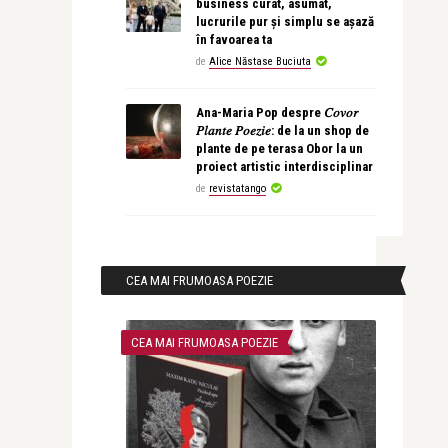
business curat, asumat,
lucrurile pur și simplu se așază
în favoarea ta
de
Alice Năstase Buciuta
Ana-Maria Pop despre 𝐶𝑜𝑣𝑜𝑟
𝑃𝑙𝑎𝑛𝑡𝑒 𝑃𝑜𝑒𝑧𝑖𝑒: de la un shop de
plante de pe terasa Obor la un
proiect artistic interdisciplinar
de
revistatango
CEA MAI FRUMOASA POEZIE
CEA MAI FRUMOASA POEZIE