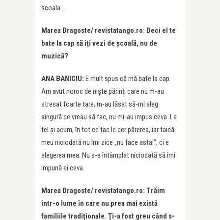
şcoala…
Marea Dragoste/ revistatango.ro: Deci el te
bate la cap să îţi vezi de şcoală, nu de
muzică?
ANA BANICIU:
E mult spus că mă bate la cap.
Am avut noroc de nişte părinţi care nu m-au
stresat foarte tare, m-au lăsat să-mi aleg
singură ce vreau să fac, nu mi-au impus ceva. La
fel şi acum, în tot ce fac le cer părerea, iar taică-
meu niciodată nu îmi zice „nu face asta!”, ci e
alegerea mea. Nu s-a întâmplat niciodată să îmi
impună ei ceva.
Marea Dragoste/ revistatango.ro: Trăim
într-o lume în care nu prea mai există
familiile tradiţionale. Ţi-a fost greu când s-