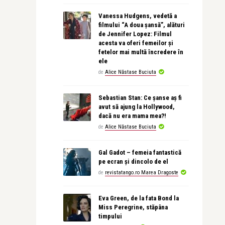
Vanessa Hudgens, vedetă a
filmului “A doua șansă”, alături
de Jennifer Lopez: Filmul
acesta va oferi femeilor și
fetelor mai multă încredere în
ele
de
Alice Năstase Buciuta
Sebastian Stan: Ce șanse aș fi
avut să ajung la Hollywood,
dacă nu era mama mea?!
de
Alice Năstase Buciuta
Gal Gadot – femeia fantastică
pe ecran și dincolo de el
de
revistatango.ro Marea Dragoste
Eva Green, de la fata Bond la
Miss Peregrine, stăpâna
timpului