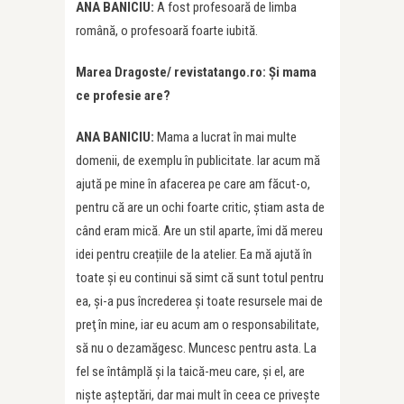
ANA BANICIU:
A fost profesoară de limba
română, o profesoară foarte iubită.
Marea Dragoste/ revistatango.ro: Şi mama
ce profesie are?
ANA BANICIU:
Mama a lucrat în mai multe
domenii, de exemplu în publicitate. Iar acum mă
ajută pe mine în afacerea pe care am făcut-o,
pentru că are un ochi foarte critic, știam asta de
când eram mică. Are un stil aparte, îmi dă mereu
idei pentru creațiile de la atelier. Ea mă ajută în
toate şi eu continui să simt că sunt totul pentru
ea, şi-a pus încrederea şi toate resursele mai de
preţ în mine, iar eu acum am o responsabilitate,
să nu o dezamăgesc. Muncesc pentru asta. La
fel se întâmplă şi la taică-meu care, și el, are
nişte aşteptări, dar mai mult în ceea ce priveşte