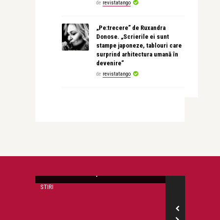
de
revistatango
„Pe:trecere” de Ruxandra
Donose. „Scrierile ei sunt
stampe japoneze, tablouri care
surprind arhitectura umană în
devenire”
de
revistatango
revistatango.ro Marea Dragoste
Toata averea lui Amy Winehouse
revine parintilor ei
STIRI
STIRI
revistatango.ro