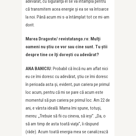
adevărat, cu siguranţă el se va întâmpla pentru
că transmitem acea energie şi ea se va întoarce
la noi. Până acum mi s-a întâmplat tot ce mi-am
dorit.
Marea Dragoste/ revistatango.ro: Mulţi
oameni nu ştiu ce vor sau cine sunt. Tu ştii
despre tine ce îţi doreşti cu adevărat?
ANA BANICIU:
Probabil că încă nu am aflat nici
eu ce îmi doresc cu adevărat, ştiu ce îmi doresc
în perioada asta şi, evident, pun cariera pe primul
loc acum, pentru că mi se pare că acum este
momentul să pun cariera pe primul loc. Am 22 de
ani, e vârsta ideală. Mama îmi spune, totuși,
mereu: „Trebuie să fii cu cineva, să ieşi”. „Da, o
să am timp de asta toată viaţa”, îi răspund
(râde). Acum toată energia mea se canalizează