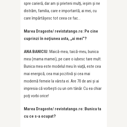
spre carieră, dar am şi prieteni mulţi, ieşim şi ne
distrăm, familia, care e importantă, ai mei, cu
care împărtăşesc tot ceea ce fac…
Marea Dragoste/ revistatango.ro: Pe cine
cuprinzi în noţiunea asta, „ai mei”?
ANA BANICIU:
Maică-mea, taică-meu, bunica
mea (mama mamei), pe care o iubesc tare mult.
Bunica mea este modelul meu în viaţă, este cea
mai energică, cea mai pozitivă şi cea mai
modernă femeie la vârsta ei. Are 70 de ani şi ai
impresia că vorbeşti cu un om tânăr. Cu ea chiar
poţi vorbi orice!
Marea Dragoste/ revistatango.ro: Bunica ta
cu ce s-a ocupat?