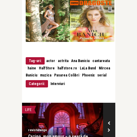
·
·
·
Tag-uri:
actor
actrita
Ana Baniciu
cantareata
·
·
·
·
·
haine
HalfStore
halfstore.ro
LaLa Band
Mircea
·
·
·
·
Baniciu
muzica
Pasarea Colibri
Phoenix
serial
Categorii:
Interviuri
LIFE
CONCERTE & SP
revistatango
revistatango
 al
Cazino, mon amour – o seară de
Festivalul IC