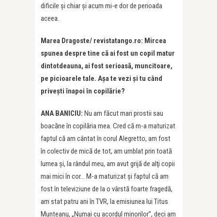
dificile şi chiar și acum mi-e dor de perioada
aceea.
Marea Dragoste/ revistatango.ro: Mircea
spunea despre tine că ai fost un copil matur
dintotdeauna, ai fost serioasă, muncitoare,
pe picioarele tale. Aşa te vezi şi tu când
priveşti înapoi în copilărie?
ANA BANICIU:
Nu am făcut mari prostii sau
boacăne în copilăria mea. Cred că m-a maturizat
faptul că am cântat în corul Alegretto, am fost
în colectiv de mică de tot, am umblat prin toată
lumea şi, la rândul meu, am avut grijă de alţi copii
mai mici în cor… M-a maturizat şi faptul că am
fost în televiziune de la o vârstă foarte fragedă,
am stat patru ani în TVR, la emisiunea lui Titus
Munteanu, „Numai cu acordul minorilor”, deci am