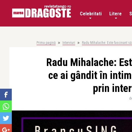
Celebritati
Litere
S
Prima pagină
Interviuri
Radu Mihalache: Este fascinant să v
Radu Mihalache: Est
ce ai gândit în inti
prin inter
d