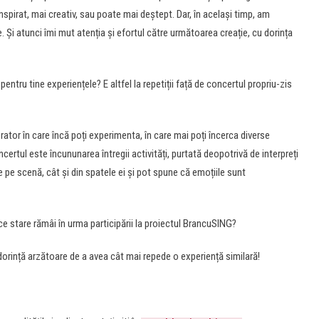
nspirat, mai creativ, sau poate mai deștept. Dar, în același timp, am
. Și atunci îmi mut atenția și efortul către următoarea creație, cu dorința
pentru tine experiențele? E altfel la repetiții față de concertul propriu-zis
rator în care încă poți experimenta, în care mai poți încerca diverse
certul este încununarea întregii activități, purtată deopotrivă de interpreți
pe scenă, cât și din spatele ei și pot spune că emoțiile sunt
e stare rămâi în urma participării la proiectul BrancuSING?
orință arzătoare de a avea cât mai repede o experiență similară!