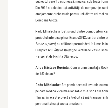
subiectul care îl pasionează: muzica, sub toate forme
Din 2014 s-a dedicat şi activităţii de compoziţie, scr
aranjamente orchestrale pentru unii dintre cei mai 
Loredana Groza.
Radu Mihalache a fost și unul dintre compozitorii car
proiectul interdisciplinar BrancuSING, iar trei dintr
bronz și piatră
, au călătorit pretutindeni în lume, în
Drăghicescu:
Întâiul strigăt
, pe versuri de Vasile Ghe
– inspirat de Nichita Stănescu.
Alice Năstase Buciuta:
Cum ai primit invitația Rodi
de 150 de ani?
Radu Mihalache:
Am primit această invitație cu mar
pe care Rodica Vică mi-a lansat-o m-a scos din zona
film, iar în acest proiect a trebuit să mă transpun în 
personalitatea și vocea creatoare.