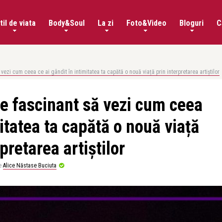
til de viata
Body&Soul
La zi
Foto&Video
Bloguri
C
ezi cum ceea ce ai gândit în intimitatea ta capătă o nouă viață prin interpretarea artiștilor
e fascinant să vezi cum ceea
mitatea ta capătă o nouă viață
pretarea artiștilor
e
Alice Năstase Buciuta