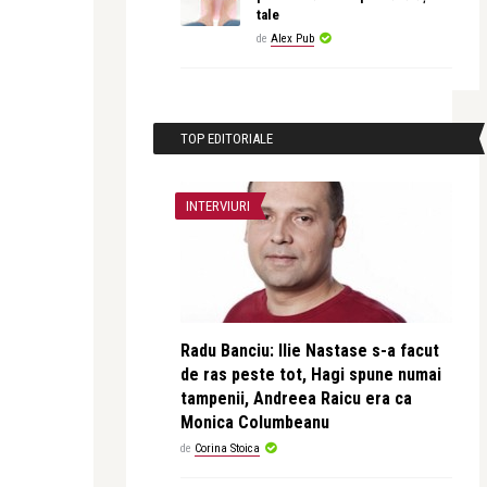
tale
de
Alex Pub
TOP EDITORIALE
INTERVIURI
Radu Banciu: Ilie Nastase s-a facut
de ras peste tot, Hagi spune numai
tampenii, Andreea Raicu era ca
Monica Columbeanu
de
Corina Stoica