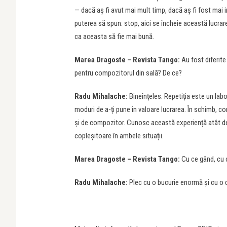
— dacă aș fi avut mai mult timp, dacă aș fi fost mai i
puterea să spun: stop, aici se încheie această lucrare
ca aceasta să fie mai bună.
Marea Dragoste – Revista Tango:
Au fost diferite 
pentru compozitorul din sală? De ce?
Radu Mihalache:
Bineînțeles. Repetiția este un labo
moduri de a-ți pune în valoare lucrarea. În schimb, con
și de compozitor. Cunosc această experiență atât de 
copleșitoare în ambele situații.
Marea Dragoste – Revista Tango:
Cu ce gând, cu c
Radu Mihalache:
Plec cu o bucurie enormă și cu o d