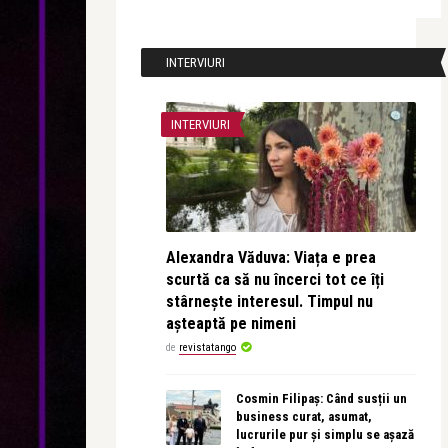
INTERVIURI
INTERVIURI
Alexandra Văduva: Viața e prea
scurtă ca să nu încerci tot ce îți
stârnește interesul. Timpul nu
așteaptă pe nimeni
de
revistatango
Cosmin Filipaș: Când susții un
business curat, asumat,
lucrurile pur și simplu se așază