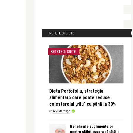
RETETE SI DIETE
RETETE SI DIETE
Dieta Portofoliu, strategia
alimentară care poate reduce
colesterolul „rău” cu până la 30%
de
revistatango
Beneficiile suplimentelor
pentru slăbit asupra sănătății