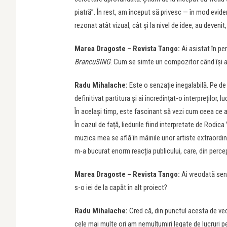
piatră”. În rest, am început să privesc — în mod evide
rezonat atât vizual, cât și la nivel de idee, au devenit
Marea Dragoste – Revista Tango:
Ai asistat în pe
BrancuSING
. Cum se simte un compozitor când își a
Radu Mihalache:
Este o senzație inegalabilă. Pe de 
definitivat partitura și ai încredințat-o interpreților, 
În același timp, este fascinant să vezi cum ceea ce ai 
În cazul de față, liedurile fiind interpretate de Rodic
muzica mea se află în mâinile unor artiste extraordina
m-a bucurat enorm reacția publicului, care, din percep
Marea Dragoste – Revista Tango:
Ai vreodată senz
s-o iei de la capăt în alt proiect?
Radu Mihalache:
Cred că, din punctul acesta de ved
cele mai multe ori am nemulțumiri legate de lucruri pe 