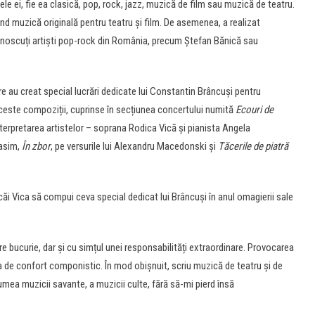
le ei, fie ea clasică, pop, rock, jazz, muzică de film sau muzică de teatru.
iind muzică originală pentru teatru și film. De asemenea, a realizat
cunoscuți artiști pop-rock din România, precum Ștefan Bănică sau
e au creat special lucrări dedicate lui Constantin Brâncuși pentru
e aceste compoziții, cuprinse în secțiunea concertului numită
Ecouri de
 interpretarea artistelor – soprana Rodica Vică și pianista Angela
rasim,
În zbor
, pe versurile lui Alexandru Macedonski și
Tăcerile de piatră
căi Vica să compui ceva special dedicat lui Brâncuși în anul omagierii sale
e bucurie, dar și cu simțul unei responsabilități extraordinare. Provocarea
 de confort componistic. În mod obișnuit, scriu muzică de teatru și de
lumea muzicii savante, a muzicii culte, fără să-mi pierd însă