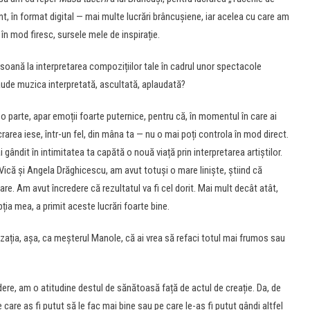
nt, în format digital — mai multe lucrări brâncușiene, iar acelea cu care am
, în mod firesc, sursele mele de inspirație.
rsoană la interpretarea compozițiilor tale în cadrul unor spectacole
ude muzica interpretată, ascultată, aplaudată?
o parte, apar emoții foarte puternice, pentru că, în momentul în care ai
lucrarea iese, într-un fel, din mâna ta — nu o mai poți controla în mod direct.
gândit în intimitatea ta capătă o nouă viață prin interpretarea artiștilor.
a Vică și Angela Drăghicescu, am avut totuși o mare liniște, știind că
re. Am avut încredere că rezultatul va fi cel dorit. Mai mult decât atât,
ția mea, a primit aceste lucrări foarte bine.
ația, așa, ca meșterul Manole, că ai vrea să refaci totul mai frumos sau
ere, am o atitudine destul de sănătoasă față de actul de creație. Da, de
care aș fi putut să le fac mai bine sau pe care le-aș fi putut gândi altfel