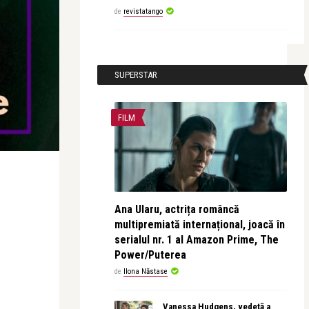
de
revistatango
SUPERSTAR
FILM
Ana Ularu, actrița româncă
multipremiată internațional, joacă în
serialul nr. 1 al Amazon Prime, The
Power/Puterea
de
Ilona Năstase
Vanessa Hudgens, vedetă a