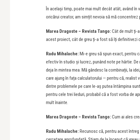
În același timp, poate mai mult decât atât, având în
oricărui creator, am simțit nevoia să mă concentrez 
Marea Dragoste – Revista Tango:
Cât de mult ți-a
acest proiect, cât de greu ți-a fost să îți definitivezi
Radu Mihalache:
Mi-e greu să spun exact, pentru c
efectiv în studio și lucrez, punând note pe hârtie. De
deja în mintea mea. Mă gândesc la combinații, la idei,
care ajung în fața calculatorului — pentru că, realist 
dintre problemele pe care le-aș putea întâmpina sunt 
pentru cele trei lieduri, probabil că a fost vorba de a
mult înainte.
Marea Dragoste – Revista Tango:
Cum ai ales crea
Radu Mihalache:
Recunosc că, pentru acest întreg 
cercetare aprofundată. Știam de la început că vreau