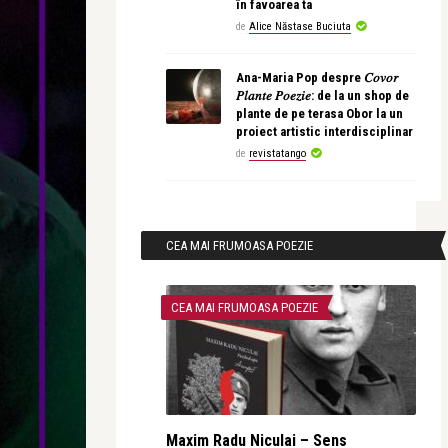
în favoarea ta
de
Alice Năstase Buciuta
Ana-Maria Pop despre 𝐶𝑜𝑣𝑜𝑟
𝑃𝑙𝑎𝑛𝑡𝑒 𝑃𝑜𝑒𝑧𝑖𝑒: de la un shop de
plante de pe terasa Obor la un
proiect artistic interdisciplinar
de
revistatango
CEA MAI FRUMOASA POEZIE
CEA MAI FRUMOASA POEZIE
Maxim Radu Niculai – Sens