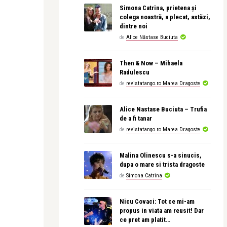
Simona Catrina, prietena și
colega noastră, a plecat, astăzi,
dintre noi
de
Alice Năstase Buciuta
Then & Now – Mihaela
Radulescu
de
revistatango.ro Marea Dragoste
Alice Nastase Buciuta – Trufia
de a fi tanar
de
revistatango.ro Marea Dragoste
Malina Olinescu s-a sinucis,
dupa o mare si trista dragoste
de
Simona Catrina
Nicu Covaci: Tot ce mi-am
propus in viata am reusit! Dar
ce pret am platit…