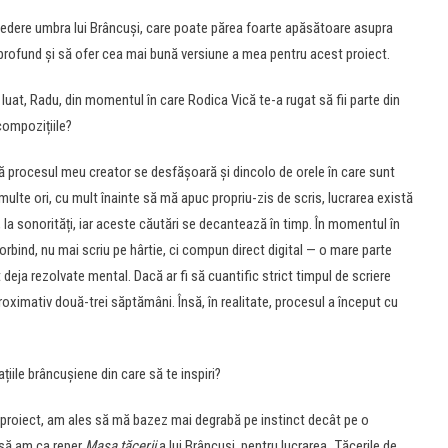
 vedere umbra lui Brâncuși, care poate părea foarte apăsătoare asupra
profund și să ofer cea mai bună versiune a mea pentru acest proiect.
 luat, Radu, din momentul în care Rodica Vică te-a rugat să fii parte din
 compozițiile?
ă procesul meu creator se desfășoară și dincolo de orele în care sunt
 multe ori, cu mult înainte să mă apuc propriu-zis de scris, lucrarea există
 la sonorități, iar aceste căutări se decantează în timp. În momentul în
vorbind, nu mai scriu pe hârtie, ci compun direct digital — o mare parte
deja rezolvate mental. Dacă ar fi să cuantific strict timpul de scriere
proximativ două-trei săptămâni. Însă, în realitate, procesul a început cu
țiile brâncușiene din care să te inspiri?
proiect, am ales să mă bazez mai degrabă pe instinct decât pe o
 să am ca reper
Masa tăcerii
a lui Brâncuși, pentru lucrarea „Tăcerile de