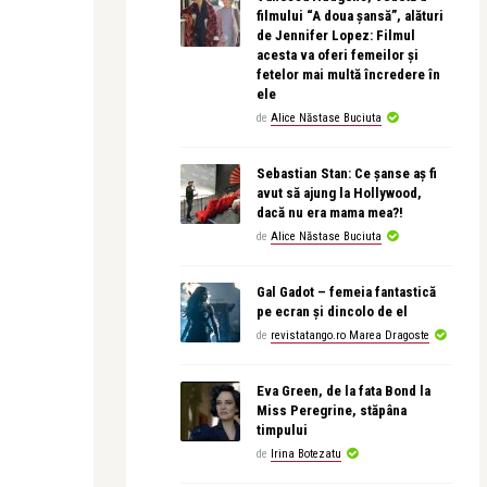
filmului “A doua șansă”, alături
de Jennifer Lopez: Filmul
acesta va oferi femeilor și
fetelor mai multă încredere în
ele
de
Alice Năstase Buciuta
Sebastian Stan: Ce șanse aș fi
avut să ajung la Hollywood,
dacă nu era mama mea?!
de
Alice Năstase Buciuta
Gal Gadot – femeia fantastică
pe ecran și dincolo de el
de
revistatango.ro Marea Dragoste
Eva Green, de la fata Bond la
Miss Peregrine, stăpâna
timpului
de
Irina Botezatu