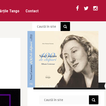
ărțile Tango
Contact
CAUTĂ ÎN SITE