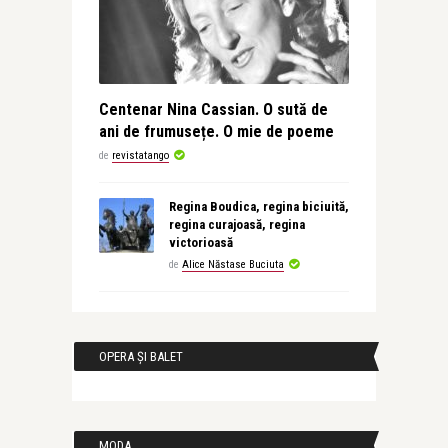
Centenar Nina Cassian. O sută de
ani de frumusețe. O mie de poeme
de
revistatango
Regina Boudica, regina biciuită,
regina curajoasă, regina
victorioasă
de
Alice Năstase Buciuta
OPERA ȘI BALET
MODA