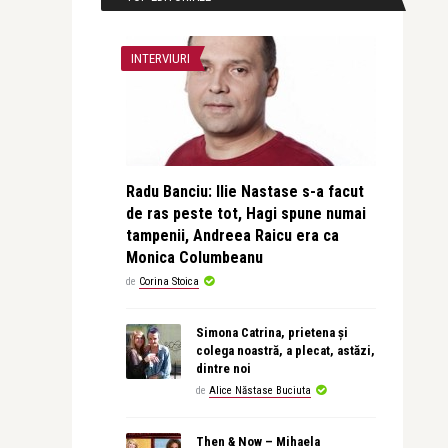
INTERVIURI
Radu Banciu: Ilie Nastase s-a facut
de ras peste tot, Hagi spune numai
tampenii, Andreea Raicu era ca
Monica Columbeanu
de
Corina Stoica
Simona Catrina, prietena și
colega noastră, a plecat, astăzi,
dintre noi
de
Alice Năstase Buciuta
Then & Now – Mihaela