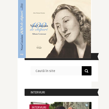
CAUTĂ ÎN SITE
INTERVIURI
INTERVIURI