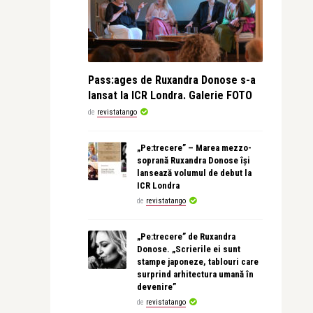
Pass:ages de Ruxandra Donose s-a
lansat la ICR Londra. Galerie FOTO
de
revistatango
„Pe:trecere” – Marea mezzo-
soprană Ruxandra Donose își
lansează volumul de debut la
ICR Londra
de
revistatango
„Pe:trecere” de Ruxandra
Donose. „Scrierile ei sunt
stampe japoneze, tablouri care
surprind arhitectura umană în
devenire”
de
revistatango