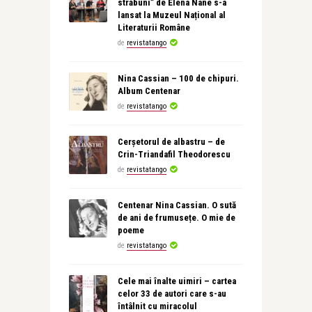
străbuni” de Elena Nane s-a
lansat la Muzeul Național al
Literaturii Române
de
revistatango
Nina Cassian – 100 de chipuri.
Album Centenar
de
revistatango
Cerșetorul de albastru – de
Crin-Triandafil Theodorescu
de
revistatango
Centenar Nina Cassian. O sută
de ani de frumusețe. O mie de
poeme
de
revistatango
Cele mai înalte uimiri – cartea
celor 33 de autori care s-au
întâlnit cu miracolul