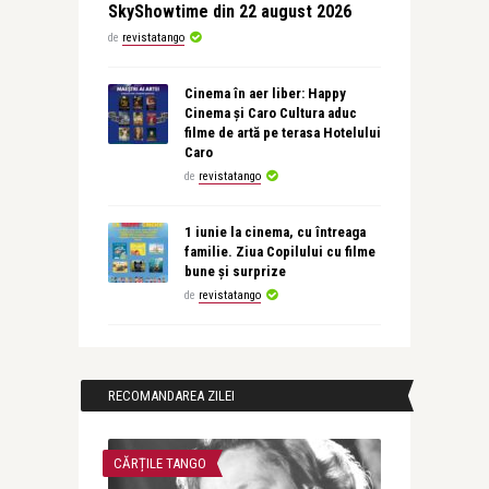
SkyShowtime din 22 august 2026
de
revistatango
Cinema în aer liber: Happy
Cinema și Caro Cultura aduc
filme de artă pe terasa Hotelului
Caro
de
revistatango
1 iunie la cinema, cu întreaga
familie. Ziua Copilului cu filme
bune și surprize
de
revistatango
RECOMANDAREA ZILEI
CĂRȚILE TANGO