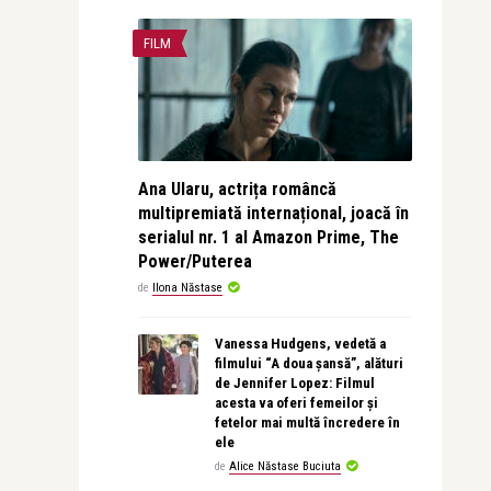
FILM
Ana Ularu, actrița româncă
multipremiată internațional, joacă în
serialul nr. 1 al Amazon Prime, The
Power/Puterea
de
Ilona Năstase
Vanessa Hudgens, vedetă a
filmului “A doua șansă”, alături
de Jennifer Lopez: Filmul
acesta va oferi femeilor și
fetelor mai multă încredere în
ele
de
Alice Năstase Buciuta