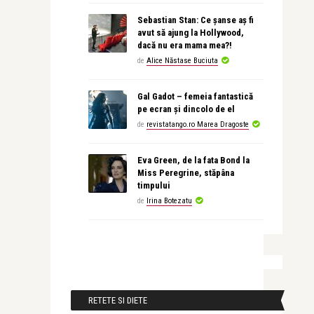
Sebastian Stan: Ce șanse aș fi
avut să ajung la Hollywood,
dacă nu era mama mea?!
de
Alice Năstase Buciuta
Gal Gadot – femeia fantastică
pe ecran și dincolo de el
de
revistatango.ro Marea Dragoste
Eva Green, de la fata Bond la
Miss Peregrine, stăpâna
timpului
de
Irina Botezatu
RETETE SI DIETE