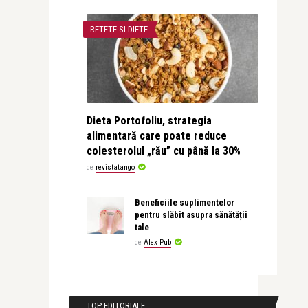
RETETE SI DIETE
Dieta Portofoliu, strategia
alimentară care poate reduce
colesterolul „rău” cu până la 30%
de
revistatango
Beneficiile suplimentelor
pentru slăbit asupra sănătății
tale
de
Alex Pub
TOP EDITORIALE