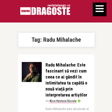
Tag:
Radu Mihalache
Radu Mihalache: Este
fascinant să vezi cum
ceea ce ai gândit în
intimitatea ta capătă o
nouă viață prin
interpretarea artiștilor
de
Alice Năstase Buciuta
Radu Mihalache este absolvent al