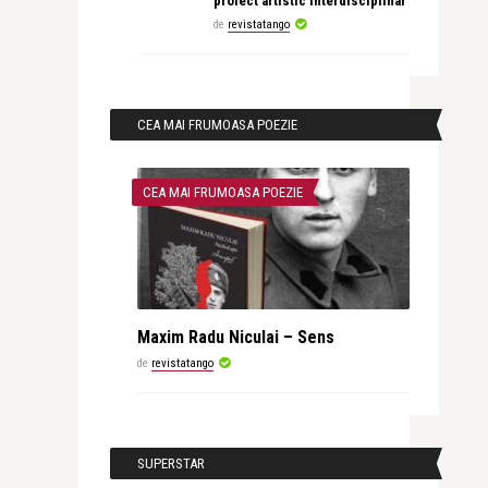
proiect artistic interdisciplinar
de
revistatango
CEA MAI FRUMOASA POEZIE
CEA MAI FRUMOASA POEZIE
Maxim Radu Niculai – Sens
de
revistatango
SUPERSTAR