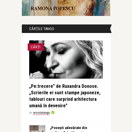
CĂRȚILE TANGO
CĂRȚI
„Pe:trecere” de Ruxandra Donose.
„Scrierile ei sunt stampe japoneze,
tablouri care surprind arhitectura
umană în devenire”
de
revistatango
„Povești adevărate din