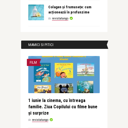
Colagen și frumusețe: cum
acționează în profunzime
de
revistatango
MAMICI SI PITICI
FILM
1 iunie la cinema, cu întreaga
familie. Ziua Copilului cu filme bune
și surprize
de
revistatango