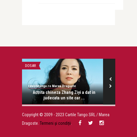
DOSAR
ALICE NASTASE 
revistatango.ro Marea Dragoste
Alice Năstase B
onose.
Actrita chineza Zhang Ziyi a dat in
Defec
judecata un site car ...
Copyright © 2009 - 2023 Cartile Tango SRL / Marea
Dragoste.
Termeni și condiții
.