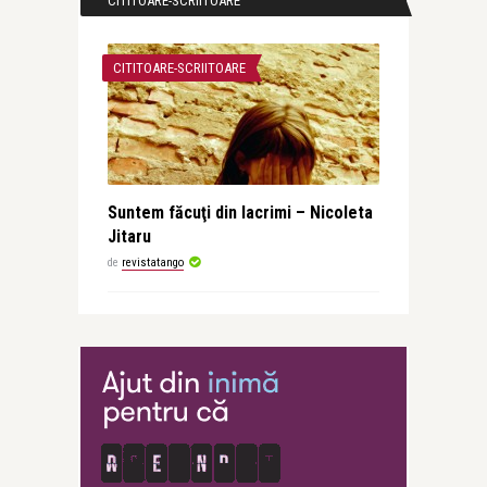
CITITOARE-SCRIITOARE
CITITOARE-SCRIITOARE
Suntem făcuţi din lacrimi – Nicoleta
Jitaru
de
revistatango