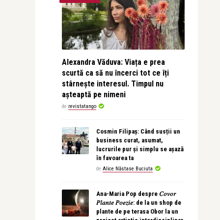
Alexandra Văduva: Viața e prea
scurtă ca să nu încerci tot ce îți
stârnește interesul. Timpul nu
așteaptă pe nimeni
de
revistatango
Cosmin Filipaș: Când susții un
business curat, asumat,
lucrurile pur și simplu se așază
în favoarea ta
de
Alice Năstase Buciuta
Ana-Maria Pop despre 𝐶𝑜𝑣𝑜𝑟
𝑃𝑙𝑎𝑛𝑡𝑒 𝑃𝑜𝑒𝑧𝑖𝑒: de la un shop de
plante de pe terasa Obor la un