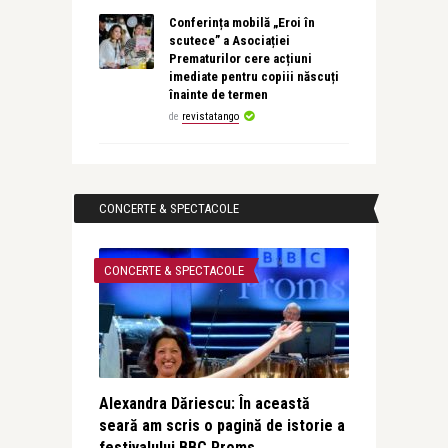
Conferința mobilă „Eroi în
scutece” a Asociației
Prematurilor cere acțiuni
imediate pentru copiii născuți
înainte de termen
de
revistatango
CONCERTE & SPECTACOLE
CONCERTE & SPECTACOLE
Alexandra Dăriescu: În această
seară am scris o pagină de istorie a
festivalului BBC Proms