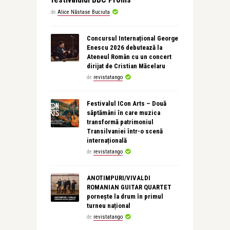
de
Alice Năstase Buciuta
Concursul Internațional George
Enescu 2026 debutează la
Ateneul Român cu un concert
dirijat de Cristian Măcelaru
de
revistatango
Festivalul ICon Arts – Două
săptămâni în care muzica
transformă patrimoniul
Transilvaniei într-o scenă
internațională
de
revistatango
ANOTIMPURI/VIVALDI
ROMANIAN GUITAR QUARTET
pornește la drum în primul
turneu național
de
revistatango