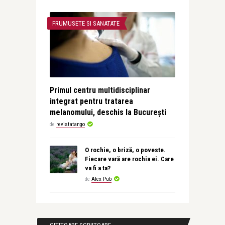
FRUMUSETE SI SANATATE
Primul centru multidisciplinar
integrat pentru tratarea
melanomului, deschis la București
de
revistatango
O rochie, o briză, o poveste.
Fiecare vară are rochia ei. Care
va fi a ta?
de
Alex Pub