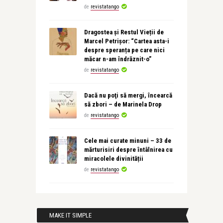
de
revistatango
Dragostea și Restul Vieții de
Marcel Petrișor: “Cartea asta-i
despre speranța pe care nici
măcar n-am îndrăznit-o”
de
revistatango
Dacă nu poţi să mergi, încearcă
să zbori – de Marinela Drop
de
revistatango
Cele mai curate minuni – 33 de
mărturisiri despre întâlnirea cu
miracolele divinității
de
revistatango
MAKE IT SIMPLE