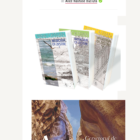
de
Alice Năstase Buciuta