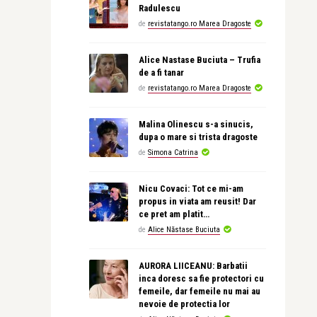
Radulescu
de
revistatango.ro Marea Dragoste
Alice Nastase Buciuta – Trufia
de a fi tanar
de
revistatango.ro Marea Dragoste
Malina Olinescu s-a sinucis,
dupa o mare si trista dragoste
de
Simona Catrina
Nicu Covaci: Tot ce mi-am
propus in viata am reusit! Dar
ce pret am platit…
de
Alice Năstase Buciuta
AURORA LIICEANU: Barbatii
inca doresc sa fie protectori cu
femeile, dar femeile nu mai au
nevoie de protectia lor