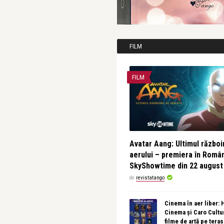
FILM
FILM
Avatar Aang: Ultimul războin
aerului – premiera în Româ
SkyShowtime din 22 august
de
revistatango
Cinema în aer liber:
Cinema și Caro Cultu
filme de artă pe tera