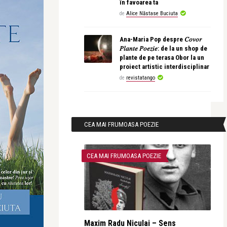
în favoarea ta
de
Alice Năstase Buciuta
Ana-Maria Pop despre 𝐶𝑜𝑣𝑜𝑟
𝑃𝑙𝑎𝑛𝑡𝑒 𝑃𝑜𝑒𝑧𝑖𝑒: de la un shop de
plante de pe terasa Obor la un
proiect artistic interdisciplinar
de
revistatango
CEA MAI FRUMOASA POEZIE
CEA MAI FRUMOASA POEZIE
Maxim Radu Niculai – Sens