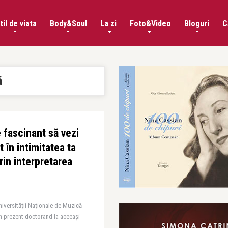
til de viata
Body&Soul
La zi
Foto&Video
Bloguri
C
ă
 fascinant să vezi
 în intimitatea ta
rin interpretarea
iversităţii Naţionale de Muzică
în prezent doctorand la aceeași