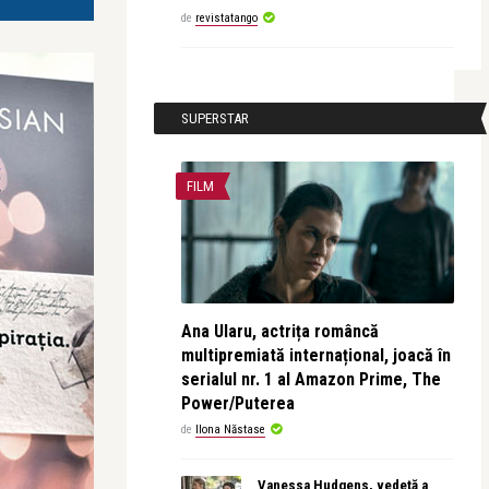
de
revistatango
SUPERSTAR
FILM
Ana Ularu, actrița româncă
multipremiată internațional, joacă în
serialul nr. 1 al Amazon Prime, The
Power/Puterea
de
Ilona Năstase
Vanessa Hudgens, vedetă a