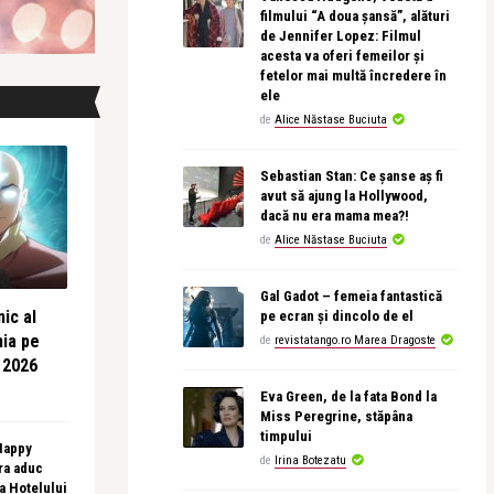
filmului “A doua șansă”, alături
de Jennifer Lopez: Filmul
acesta va oferi femeilor și
fetelor mai multă încredere în
ele
de
Alice Năstase Buciuta
Sebastian Stan: Ce șanse aș fi
avut să ajung la Hollywood,
dacă nu era mama mea?!
de
Alice Năstase Buciuta
Gal Gadot – femeia fantastică
ic al
pe ecran și dincolo de el
nia pe
de
revistatango.ro Marea Dragoste
 2026
Eva Green, de la fata Bond la
Miss Peregrine, stăpâna
timpului
 Happy
de
Irina Botezatu
ra aduc
sa Hotelului