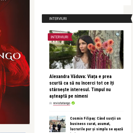
INTERVIURI
INTERVIURI
Alexandra Văduva: Viața e prea
scurtă ca să nu încerci tot ce îți
stârnește interesul. Timpul nu
așteaptă pe nimeni
de
revistatango
Cosmin Filipaș: Când susții un
business curat, asumat,
lucrurile pur și simplu se așază