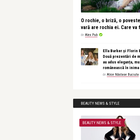
O rochie, o briză, o povest
vară are rochia ei. Care va f
de
Alex Pub
Ella Barker și Florin
Două prezentări de 
au adus eleganța, muz
românească în inima
de
Alice Năstase Buciuta
BEAUTY NEWS & STYLE
BEAUTY NEWS & STYLE