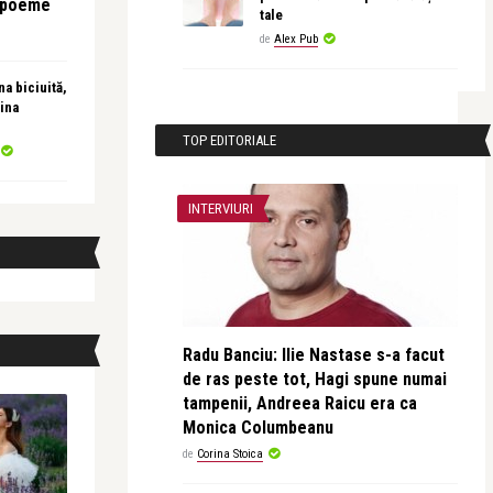
e poeme
tale
de
Alex Pub
a biciuită,
ina
TOP EDITORIALE
INTERVIURI
Radu Banciu: Ilie Nastase s-a facut
de ras peste tot, Hagi spune numai
tampenii, Andreea Raicu era ca
Monica Columbeanu
de
Corina Stoica