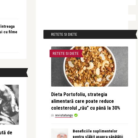
 întreaga
ui cu filme
RETETE SI DIETE
RETETE SI DIETE
Dieta Portofoliu, strategia
alimentară care poate reduce
colesterolul „rău” cu până la 30%
de
revistatango
Beneficiile suplimentelor
ută de
pentru slăbit asupra sănătății