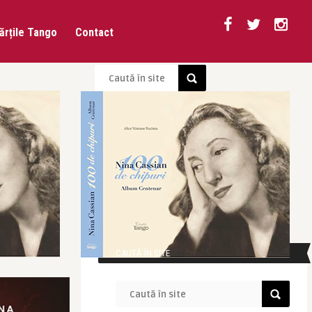
ărțile Tango
Contact
CAUTĂ ÎN SITE