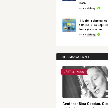
Caro
de
revistatango
1 iunie la cinema, cu
familie. Ziua Copilul
bune și surprize
de
revistatango
RECOMANDAREA ZILEI
CĂRȚILE TANGO
Centenar Nina Cassian. O s