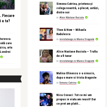
Simona Catrina, prietena și
colega noastră, a plecat, astăzi,
dintre noi
e. Fiecare
de
Alice Năstase Buciuta
i a ta?
Then & Now – Mihaela
Radulescu
 Burescu.
de
revistatango.ro Marea Dragoste
modă care
ica, arta
Alice Nastase Buciuta – Trufia
 Londrei
de a fi tanar
de
revistatango.ro Marea Dragoste
Malina Olinescu s-a sinucis,
dupa o mare si trista dragoste
de
Simona Catrina
Nicu Covaci: Tot ce mi-am
propus in viata am reusit! Dar
ce pret am platit…