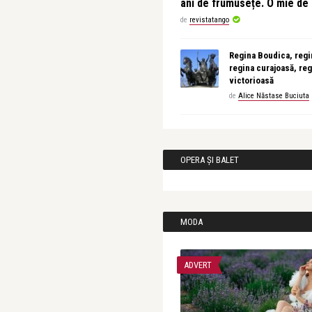
ani de frumusețe. O mie d
de
revistatango
Regina Boudica, regin
regina curajoasă, reg
victorioasă
de
Alice Năstase Buciuta
OPERA ȘI BALET
MODA
ADVERT