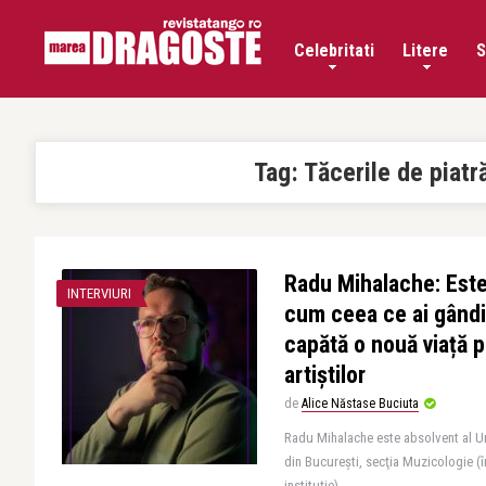
Celebritati
Litere
S
Tag:
Tăcerile de piatr
Radu Mihalache: Este
INTERVIURI
cum ceea ce ai gândit
capătă o nouă viață p
artiștilor
de
Alice Năstase Buciuta
Radu Mihalache este absolvent al Un
din Bucureşti, secţia Muzicologie (
instituție), ..