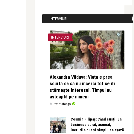
INTERVIURI
INTERVIURI
Alexandra Văduva: Viața e prea
scurtă ca să nu încerci tot ce îți
stârnește interesul. Timpul nu
așteaptă pe nimeni
de
revistatango
Cosmin Filipaș: Când susții un
business curat, asumat,
lucrurile pur și simplu se așază