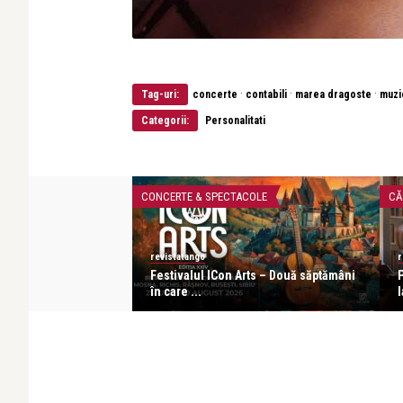
·
·
·
Tag-uri:
concerte
contabili
marea dragoste
muzi
Categorii:
Personalitati
CONCERTE & SPECTACOLE
CĂ
revistatango
r
r – o seară de
Festivalul ICon Arts – Două săptămâni
af ...
în care ...
l