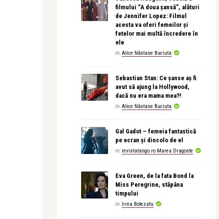
filmului “A doua șansă”, alături
de Jennifer Lopez: Filmul
acesta va oferi femeilor și
fetelor mai multă încredere în
ele
de
Alice Năstase Buciuta
Sebastian Stan: Ce șanse aș fi
avut să ajung la Hollywood,
dacă nu era mama mea?!
de
Alice Năstase Buciuta
Gal Gadot – femeia fantastică
pe ecran și dincolo de el
de
revistatango.ro Marea Dragoste
Eva Green, de la fata Bond la
Miss Peregrine, stăpâna
timpului
de
Irina Botezatu