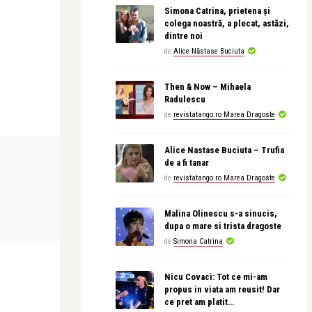
Simona Catrina, prietena și
colega noastră, a plecat, astăzi,
dintre noi
de
Alice Năstase Buciuta
Then & Now – Mihaela
Radulescu
de
revistatango.ro Marea Dragoste
Alice Nastase Buciuta – Trufia
CONCERTE & SPECTACOLE
CONCERTE & SP
de a fi tanar
de
revistatango.ro Marea Dragoste
Alice Năstase B
era
Alexandra Dă
Malina Olinescu s-a sinucis,
am scris o pa
dupa o mare si trista dragoste
de
Simona Catrina
Nicu Covaci: Tot ce mi-am
propus in viata am reusit! Dar
ce pret am platit…