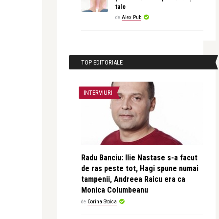
tale
de
Alex Pub
TOP EDITORIALE
INTERVIURI
Radu Banciu: Ilie Nastase s-a facut
de ras peste tot, Hagi spune numai
tampenii, Andreea Raicu era ca
Monica Columbeanu
de
Corina Stoica