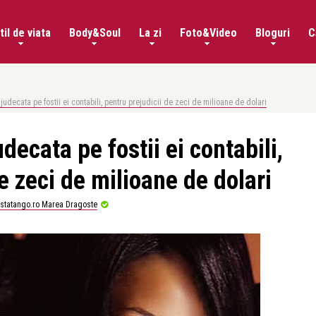
til de viata
Body&Soul
La zi
Foto&Video
Bloguri
C
 judecata pe fostii ei contabili, pentru prejudicii de zeci de milioane de dolari
decata pe fostii ei contabili,
e zeci de milioane de dolari
istatango.ro Marea Dragoste