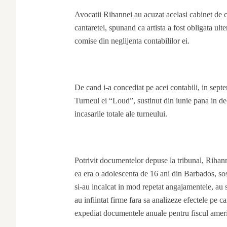
Avocatii Rihannei au acuzat acelasi cabinet de c
cantaretei, spunand ca artista a fost obligata ult
comise din neglijenta contabililor ei.
De cand i-a concediat pe acei contabili, in septe
Turneul ei “Loud”, sustinut din iunie pana in d
incasarile totale ale turneului.
Potrivit documentelor depuse la tribunal, Rihan
ea era o adolescenta de 16 ani din Barbados, sosi
si-au incalcat in mod repetat angajamentele, au s
au infiintat firme fara sa analizeze efectele pe ca
expediat documentele anuale pentru fiscul amer