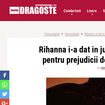
Celebritati
Litere
S
Prima pagină
Personalitati
Rihanna i-a dat in
Rihanna i-a dat in ju
pentru prejudicii d
de
rev