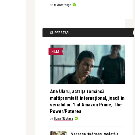
de
revistatango
SUPERSTAR
FILM
Ana Ularu, actrița româncă
multipremiată internațional, joacă în
serialul nr. 1 al Amazon Prime, The
Power/Puterea
de
Ilona Năstase
Vanessa Hudgens, vedetă a