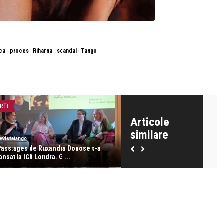
·
·
·
·
ca
proces
Rihanna
scandal
Tango
RȚI
OPERA ȘI BALET
Articole
similare
evistatango
revistatango
Pass:ages de Ruxandra Donose s-a
Ediția a cincea Bucharest Op
ansat la ICR Londra. G ...
Festival 2026, la final ...