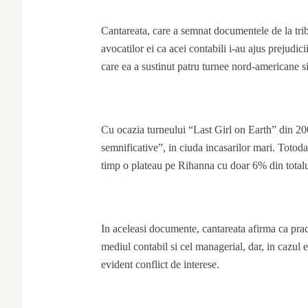
Cantareata, care a semnat documentele de la tri
avocatilor ei ca acei contabili i-au ajus prejudici
care ea a sustinut patru turnee nord-americane si
Cu ocazia turneului “Last Girl on Earth” din 200
semnificative”, in ciuda incasarilor mari. Totodat
timp o plateau pe Rihanna cu doar 6% din totalul
In aceleasi documente, cantareata afirma ca prac
mediul contabil si cel managerial, dar, in cazul
evident conflict de interese.