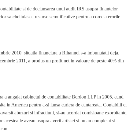
ontabilitate si de declansarea unui audit IRS asupra finantelor
erior sa cheltuiasca resurse semnificative pentru a corecta erorile
mbrie 2010, situatia financiara a Rihannei s-a imbunatatit deja.
ecembrie 2011, a produs un profit net in valoare de peste 40% din
na a angajat cabinetul de contabilitate Berdon LLP in 2005, cand
ta in America pentru a-si lansa cariera de cantareata. Contabilii ei
avarsit abuzuri si infractiuni, si-au acordat comisioane exorbitante,
re acestea le aveau asupra averii artistei si nu au completat si
ican.