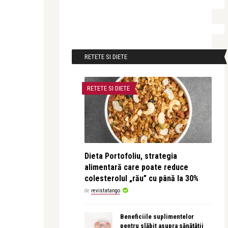
RETETE SI DIETE
RETETE SI DIETE
Dieta Portofoliu, strategia
alimentară care poate reduce
colesterolul „rău” cu până la 30%
de
revistatango
Beneficiile suplimentelor
pentru slăbit asupra sănătății