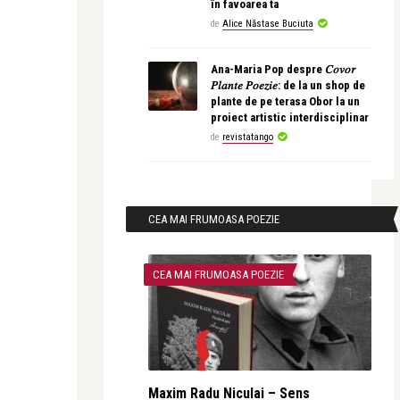
în favoarea ta
de
Alice Năstase Buciuta
Ana-Maria Pop despre 𝐶𝑜𝑣𝑜𝑟
𝑃𝑙𝑎𝑛𝑡𝑒 𝑃𝑜𝑒𝑧𝑖𝑒: de la un shop de
plante de pe terasa Obor la un
proiect artistic interdisciplinar
de
revistatango
CEA MAI FRUMOASA POEZIE
CEA MAI FRUMOASA POEZIE
Maxim Radu Niculai – Sens