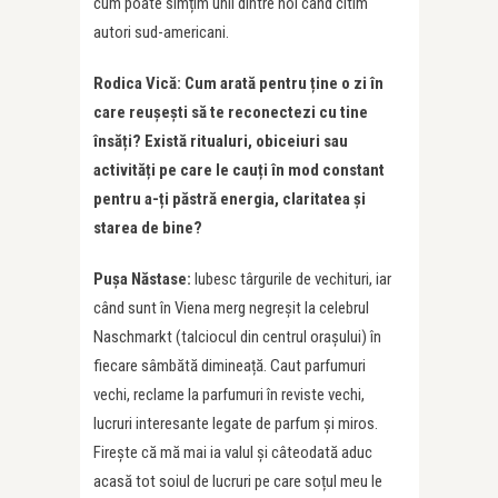
cum poate simțim unii dintre noi când citim
autori sud-americani.
Rodica Vică: Cum arată pentru ține o zi în
care reușești să te reconectezi cu tine
însăți? Există ritualuri, obiceiuri sau
activități pe care le cauți în mod constant
pentru a-ți păstră energia, claritatea și
starea de bine?
Pușa Năstase:
Iubesc târgurile de vechituri, iar
când sunt în Viena merg negreșit la celebrul
Naschmarkt (talciocul din centrul orașului) în
fiecare sâmbătă dimineață. Caut parfumuri
vechi, reclame la parfumuri în reviste vechi,
lucruri interesante legate de parfum și miros.
Firește că mă mai ia valul și câteodată aduc
acasă tot soiul de lucruri pe care soțul meu le