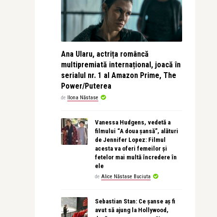
Ana Ularu, actrița româncă
multipremiată internațional, joacă în
serialul nr. 1 al Amazon Prime, The
Power/Puterea
de
Ilona Năstase
Vanessa Hudgens, vedetă a
filmului “A doua șansă”, alături
de Jennifer Lopez: Filmul
acesta va oferi femeilor și
fetelor mai multă încredere în
ele
de
Alice Năstase Buciuta
Sebastian Stan: Ce șanse aș fi
avut să ajung la Hollywood,