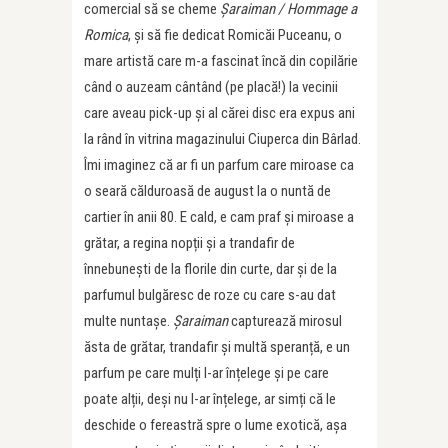
comercial să se cheme
Șaraiman / Hommage a
Romica
, și să fie dedicat Romicăi Puceanu, o
mare artistă care m-a fascinat încă din copilărie
când o auzeam cântând (pe placă!) la vecinii
care aveau pick-up și al cărei disc era expus ani
la rând în vitrina magazinului Ciuperca din Bârlad.
Îmi imaginez că ar fi un parfum care miroase ca
o seară călduroasă de august la o nuntă de
cartier în anii 80. E cald, e cam praf și miroase a
grătar, a regina nopții și a trandafir de
înnebunești de la florile din curte, dar și de la
parfumul bulgăresc de roze cu care s-au dat
multe nuntașe.
Șaraiman
capturează mirosul
ăsta de grătar, trandafir și multă speranță, e un
parfum pe care mulți l-ar înțelege și pe care
poate alții, deși nu l-ar înțelege, ar simți că le
deschide o fereastră spre o lume exotică, așa