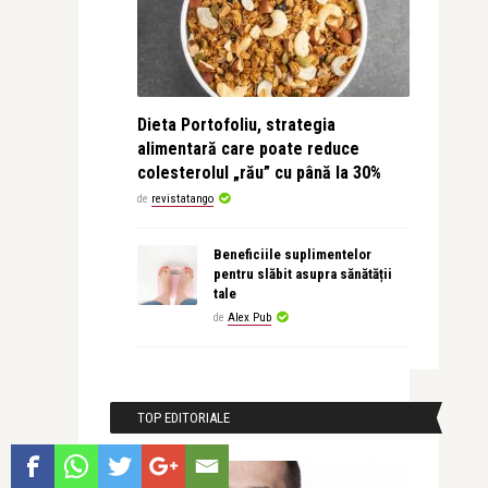
Dieta Portofoliu, strategia
alimentară care poate reduce
colesterolul „rău” cu până la 30%
de
revistatango
Beneficiile suplimentelor
pentru slăbit asupra sănătății
tale
de
Alex Pub
TOP EDITORIALE
INTERVIURI