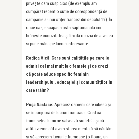
privește cam suspicios (de exemplu am
cumpărat recent o cutie de corespondență de
campanie a unui ofițer francez din secolul 19). În
orice caz, escapada asta săptămânală îmi
hrănește curiozitatea și îmi dă ocazia de a vedea
și pune mâna pe lucruri interesante.
Rodica Vică: Care sunt calitățile pe care le
admiri cel mai mult la o femeie și ce crezi
că poate aduce specific feminin
leadershipului, educației și comunităților în
care trăim?
Pușa Năstase:
Apreciez oamenii care iubesc și
se înconjoară de lucruri frumoase. Cred că
frumusețea lumii ne salvează sufletele și că
atâta vreme cât avem starea mentală să căutăm
și să apreciem lucrurile frumoase (o floare, un