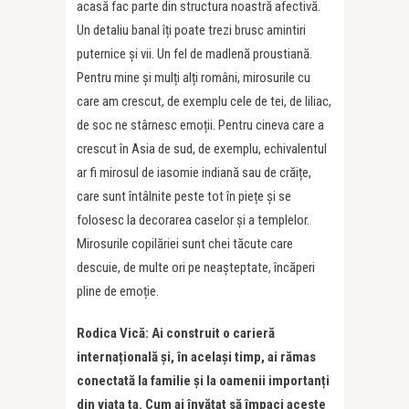
acasă fac parte din structura noastră afectivă.
Un detaliu banal îți poate trezi brusc amintiri
puternice și vii. Un fel de madlenă proustiană.
Pentru mine și mulți alți români, mirosurile cu
care am crescut, de exemplu cele de tei, de liliac,
de soc ne stârnesc emoții. Pentru cineva care a
crescut în Asia de sud, de exemplu, echivalentul
ar fi mirosul de iasomie indiană sau de crăițe,
care sunt întâlnite peste tot în piețe și se
folosesc la decorarea caselor și a templelor.
Mirosurile copilăriei sunt chei tăcute care
descuie, de multe ori pe neașteptate, încăperi
pline de emoție.
Rodica Vică: Ai construit o carieră
internațională și, în același timp, ai rămas
conectată la familie și la oamenii importanți
din viața ta. Cum ai învățat să împaci aceste