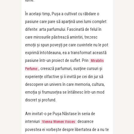
lume.
În același timp, Pușa a cultivat cu răbdare o
pasiune care pare să aparțină unei lumi complet
diferite: arta parfumului. Fascinată de felul în
care mirosurile păstrează amintiri, trezesc
emoții și spun poveșți pe care cuvintele nu le pot
exprimă întotdeauna, ea a transformat această
pasiune într-un proiect de suflet. Prin
Mirabilis
, creează parfumuri, susține cursuri și
Perfume
experiențe olfactive și îi invită pe cei din jur să
descopere un univers în care memoria, cultura,
emoția și frumusețea se întâlnesc într-un mod
discret și profund.
Am invitat-o pe Pușa Năstase în seria de
interviuri
deoarece
Vienna Women Voices
povestea ei vorbește despre libertatea de a nu te