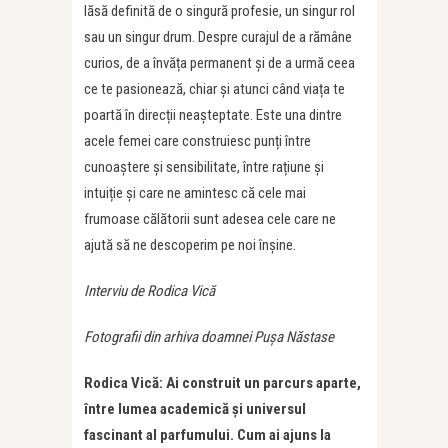
lăsă definită de o singură profesie, un singur rol
sau un singur drum. Despre curajul de a rămâne
curios, de a învăța permanent și de a urmă ceea
ce te pasionează, chiar și atunci când viața te
poartă în direcții neașteptate. Este una dintre
acele femei care construiesc punți între
cunoaștere și sensibilitate, între rațiune și
intuiție și care ne amintesc că cele mai
frumoase călătorii sunt adesea cele care ne
ajută să ne descoperim pe noi înșine.
Interviu de Rodica Vică
Fotografii din arhiva doamnei Pușa Năstase
Rodica Vică: Ai construit un parcurs aparte,
între lumea academică și universul
fascinant al parfumului. Cum ai ajuns la