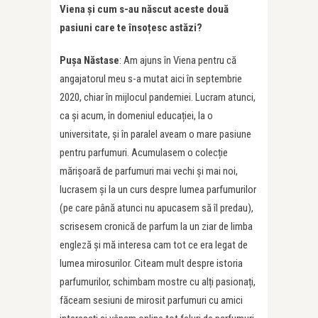
Viena și cum s-au născut aceste două
pasiuni care te însoțesc astăzi?
Pușa Năstase
: Am ajuns în Viena pentru că
angajatorul meu s-a mutat aici în septembrie
2020, chiar în mijlocul pandemiei. Lucram atunci,
ca și acum, în domeniul educației, la o
universitate, și în paralel aveam o mare pasiune
pentru parfumuri. Acumulasem o colecție
mărișoară de parfumuri mai vechi și mai noi,
lucrasem și la un curs despre lumea parfumurilor
(pe care până atunci nu apucasem să îl predau),
scrisesem cronică de parfum la un ziar de limba
engleză și mă interesa cam tot ce era legat de
lumea mirosurilor. Citeam mult despre istoria
parfumurilor, schimbam mostre cu alți pasionați,
făceam sesiuni de mirosit parfumuri cu amici