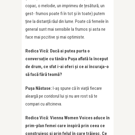
copac, o melodie, un imprimeu de țesătură, un
gest- frumos poate fi în tot și în toate) putem
ține la distanță răul din lume. Poate că femeile în
general sunt mai sensibile la frumos și asta ne
face mai pozitive și mai optimiste.
Rodica Vică: Dacă ai putea purta o
conversație cu tânăra Pușa aflată la început
de drum, ce sfat i-ai oferi și ce ai încuraja-o
să facă fără teamă?
Pușa Năstase:
I-aș spune că în viață fiecare
aleargă pe coridorul lui și nu are rost să te
compari cu altcineva.
Rodica Vică: Vienna Women Voices aduce în
prim-plan femei care inspiră prin ceea ce
construiesc și prin felul în care trăiesc. Ce