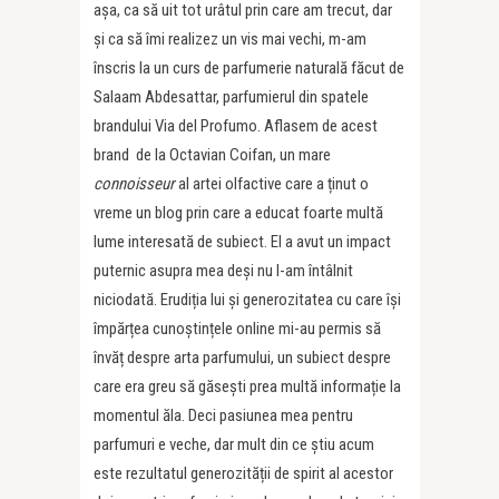
așa, ca să uit tot urâtul prin care am trecut, dar
și ca să îmi realizez un vis mai vechi, m-am
înscris la un curs de parfumerie naturală făcut de
Salaam Abdesattar, parfumierul din spatele
brandului Via del Profumo. Aflasem de acest
brand de la Octavian Coifan, un mare
connoisseur
al artei olfactive care a ținut o
vreme un blog prin care a educat foarte multă
lume interesată de subiect. El a avut un impact
puternic asupra mea deși nu l-am întâlnit
niciodată. Erudiția lui și generozitatea cu care își
împărțea cunoștințele online mi-au permis să
învăț despre arta parfumului, un subiect despre
care era greu să găsești prea multă informație la
momentul ăla. Deci pasiunea mea pentru
parfumuri e veche, dar mult din ce știu acum
este rezultatul generozității de spirit al acestor