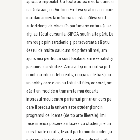
aproape imposibil. Cu toate astea există oameni
ca Octavian, ca Victoria Frolova și alții ca ei, care
mai dau acces la informația asta; câțiva sunt
autodidacți, de obicei în parfumerie naturală, iar
alții au făcut cursuri la ISIPCA sau în alte părți. Eu
am reușit prin strădanie și perseverență să știu
destul de multe sau cum zic prietenii mei, am
ajuns aici pentru că sunt tocilară, am exercițiul și
pasiunea să studiez. Am avut și norocul să pot
combina într-un fel creativ, ocupația de bază cu
un hobby care e din cu totul alt film; concret, am
găsit un mod de a transmite mai departe
interesul meu pentru parfumuri printr-un curs pe
care îl predau la universitate studenților din
programul de licență (de tip arte liberale). Îmi
face imensă plăcere să lucrez cu studenții, e un
curs foarte creativ, le arăt parfumuri din colecția
mea privată și discutăm o mulțime de subiecte