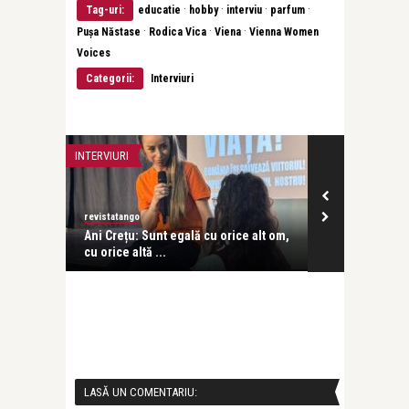
·
·
·
·
Tag-uri:
educatie
hobby
interviu
parfum
·
·
·
Pușa Năstase
Rodica Vica
Viena
Vienna Women
Voices
Categorii:
Interviuri
INTERVIURI
INTERVIURI
revistatango
revistatango
a scurtă
Ani Crețu: Sunt egală cu orice alt om,
Dr. Aurelia B
cu orice altă ...
vocea femeilo
LASĂ UN COMENTARIU: