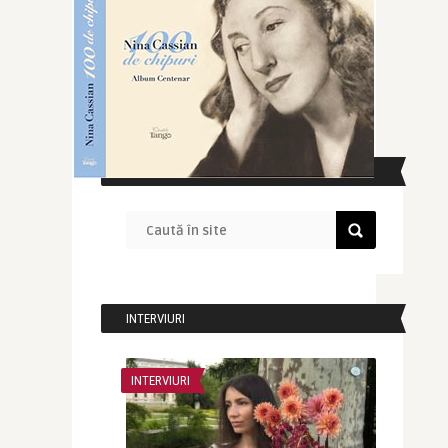
CAUTĂ ÎN SITE
INTERVIURI
INTERVIURI