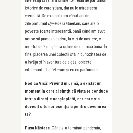
interesați și vânam online tot feluri de parfumuri
istorice de care știam, dar nu le mirosisem
vreodată. De exemplu am vânat ani de
zile parfumul
Djedi
de la Guerlain, care are o
poveste foarte interesantă, până când am avut
noroc să primesc cadou, la o zi de naștere, o
mostră de 2 ml găsită online de o amică bună. În
fine, plăcerea unei colecții stă în curiozitatea de
a învăța și în aventura de a găsi obiecte
interesante. La fel eram și eu cu parfumurile.
Rodica Vică: Privind în urmă, a existat un
moment în care ai simțit că viața te conduce
într-o direcție neașteptată, dar care s-a
dovedit ulterior esențială pentru devenirea
ta?
Pușa Năstase
: Când s-a terminat pandemia,