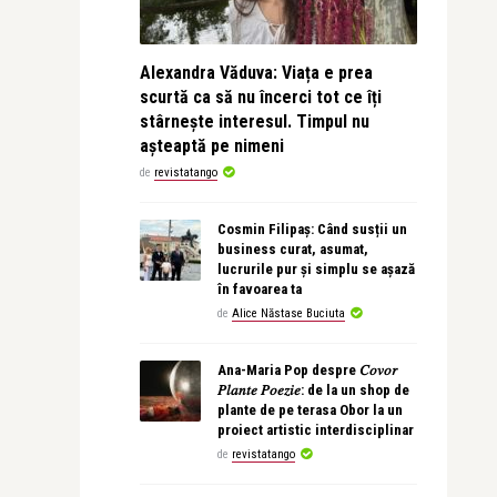
Alexandra Văduva: Viața e prea
scurtă ca să nu încerci tot ce îți
stârnește interesul. Timpul nu
așteaptă pe nimeni
de
revistatango
Cosmin Filipaș: Când susții un
business curat, asumat,
lucrurile pur și simplu se așază
în favoarea ta
de
Alice Năstase Buciuta
Ana-Maria Pop despre 𝐶𝑜𝑣𝑜𝑟
𝑃𝑙𝑎𝑛𝑡𝑒 𝑃𝑜𝑒𝑧𝑖𝑒: de la un shop de
plante de pe terasa Obor la un
proiect artistic interdisciplinar
de
revistatango