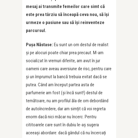
mesaj ai transmite femeilor care simt că
este prea târziu să înceapă ceva nou, să își
urmeze o pasiune sau să își reinventeze
parcursul.
Pușa Năstase:
Eu sunt un om destul de realist
și pe alocuri poate chiar prea precaut. M-am
socializat în vremuri diferite, am avut în jur
oameni care aveau aversiune de risc, pentru care
și un împrumut la bancă trebuia evitat dacă se
putea. Când am început partea asta de
parfumerie am fost (și încă sunt!) destul de
temătoare, nu am profilul ăla de om debordând
de autoîncredere, dar am simțit că voi regreta
enorm dacă nici măcar nu încerc. Pentru
cititoarele care sunt în dubiu le-aș sugera
aceeași abordare: dacă gândul că nu încercați