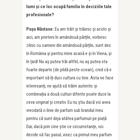
lumi și ce loc ocupă familia în deciziile tale
profesionale?
Pușa Năstase:
Eu am trăit și trăiesc și acolo și
aici, am prieteni în amândouă părțile, vorbesc
zilnic cu oameni din amândouă părțile, sunt des
în România și pentru mine acasă e și în Viena, și
în țară! Nu aș putea trăi altfel, nu aș putea sta
foarte departe (de pildă peste ocean), cred că e
important să îți duci cultura cu tine. Asta ne face
interesanți, ne ajută să trăim autentic și
combinația a două culturi diferite poate duce la
ceva original și creativ. Eu nu știu dacă voi avea
vreodată o linie de parfum sub brandul meu
pentru că sunt deja atâtea parfumuri pe piață.
Dar, dacă prin cine știe ce circumstanțe, voi
decide să fac pasul, visez ca primul meu parfum