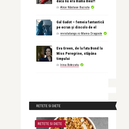
dacă nu era mama mea?!
de
Alice Năstase Buciuta
Gal Gadot – femeia fantastică
pe ecran și dincolo de el
de
revistatango.ro Marea Dragoste
Eva Green, de la fata Bond la
Miss Peregrine, stăpâna
timpului
de
Irina Botezatu
RETETE SI DIETE
RETETE SI DIETE