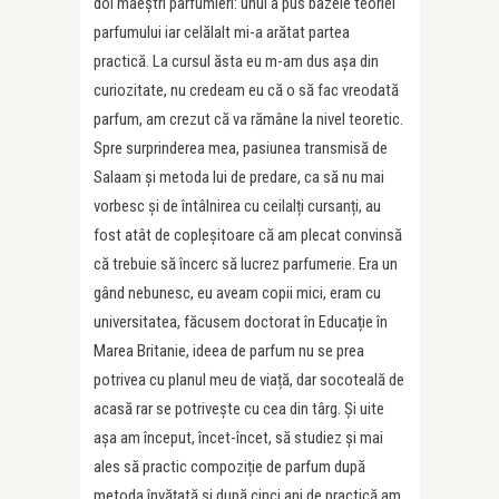
doi maeștri parfumieri: unul a pus bazele teoriei
parfumului iar celălalt mi-a arătat partea
practică. La cursul ăsta eu m-am dus așa din
curiozitate, nu credeam eu că o să fac vreodată
parfum, am crezut că va rămâne la nivel teoretic.
Spre surprinderea mea, pasiunea transmisă de
Salaam și metoda lui de predare, ca să nu mai
vorbesc și de întâlnirea cu ceilalți cursanți, au
fost atât de copleșitoare că am plecat convinsă
că trebuie să încerc să lucrez parfumerie. Era un
gând nebunesc, eu aveam copii mici, eram cu
universitatea, făcusem doctorat în Educație în
Marea Britanie, ideea de parfum nu se prea
potrivea cu planul meu de viață, dar socoteală de
acasă rar se potrivește cu cea din târg. Și uite
așa am început, încet-încet, să studiez și mai
ales să practic compoziție de parfum după
metoda învățată și după cinci ani de practică am