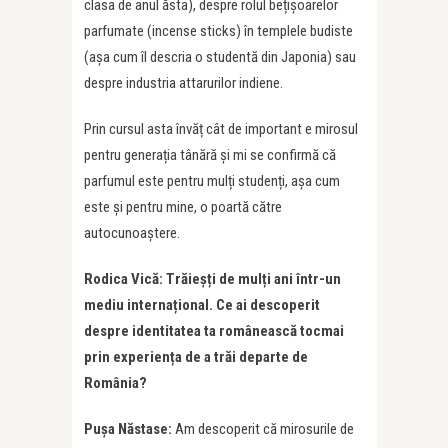
clasa de anul ăsta), despre rolul bețișoarelor
parfumate (incense sticks) în templele budiste
(așa cum îl descria o studentă din Japonia) sau
despre industria attarurilor indiene.
Prin cursul asta învăț cât de important e mirosul
pentru generația tânără și mi se confirmă că
parfumul este pentru mulți studenți, așa cum
este și pentru mine, o poartă către
autocunoaștere.
Rodica Vică: Trăieșți de mulți ani într-un
mediu internațional. Ce ai descoperit
despre identitatea ta românească tocmai
prin experiența de a trăi departe de
România?
Pușa Năstase:
Am descoperit că mirosurile de