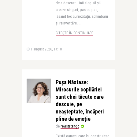
deja desenat. Unii aleg să și-l
creeze singuri, pas cu pas,
lăsând loc curiozității, schimbării
și reinventării. ..
CITEȘTE ÎN CONTINUARE
1 august 2026, 14:10
Pușa Năstase:
Mirosurile copilăriei
sunt chei tăcute care
descuie, pe
neașteptate, încăperi
pline de emoție
de
revistatango
Există oameni care își construiesc