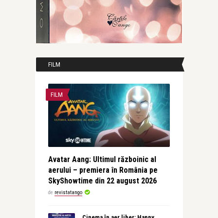
FILM
FILM
Avatar Aang: Ultimul războinic al
aerului – premiera în România pe
SkyShowtime din 22 august 2026
de
revistatango
Cinema în aer liber: Happy