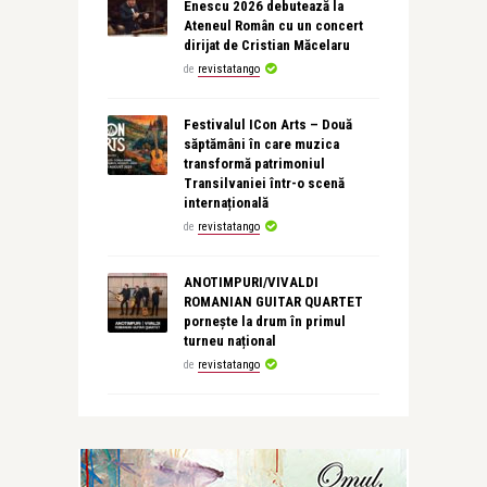
Enescu 2026 debutează la
Ateneul Român cu un concert
dirijat de Cristian Măcelaru
de
revistatango
Festivalul ICon Arts – Două
săptămâni în care muzica
transformă patrimoniul
Transilvaniei într-o scenă
internațională
de
revistatango
ANOTIMPURI/VIVALDI
ROMANIAN GUITAR QUARTET
pornește la drum în primul
turneu național
de
revistatango