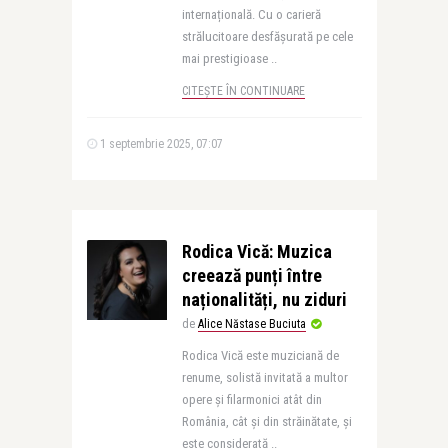
internațională. Cu o carieră
strălucitoare desfășurată pe cele
mai prestigioase ..
CITEȘTE ÎN CONTINUARE
1 septembrie 2025, 07:07
Rodica Vică: Muzica
creează punți între
naționalități, nu ziduri
de
Alice Năstase Buciuta
Rodica Vică este muziciană de
renume, solistă invitată a multor
opere și filarmonici atât din
România, cât și din străinătate, și
este considerată ..