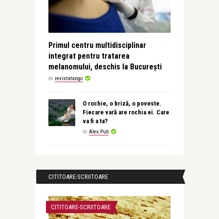
Primul centru multidisciplinar
integrat pentru tratarea
melanomului, deschis la București
de
revistatango
O rochie, o briză, o poveste.
Fiecare vară are rochia ei. Care
va fi a ta?
de
Alex Pub
CITITOARE-SCRIITOARE
CITITOARE-SCRIITOARE