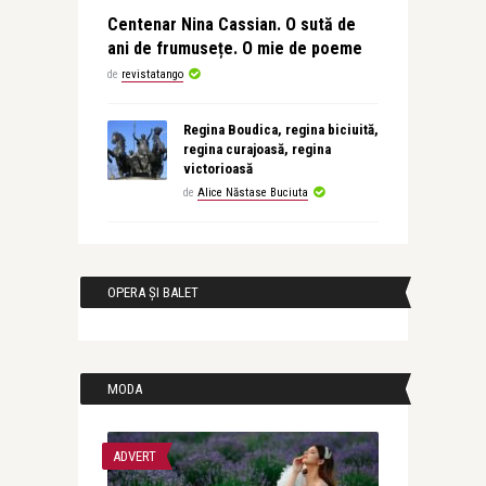
Centenar Nina Cassian. O sută de
ani de frumusețe. O mie de poeme
de
revistatango
Regina Boudica, regina biciuită,
regina curajoasă, regina
victorioasă
de
Alice Năstase Buciuta
OPERA ȘI BALET
MODA
ADVERT