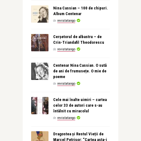
Nina Cassian – 100 de chipuri.
Album Centenar
de
revistatango
Cerșetorul de albastru – de
Crin-Triandafil Theodorescu
de
revistatango
Centenar Nina Cassian. O sută
de ani de frumusețe. O mie de
poeme
de
revistatango
Cele mai înalte uimiri – cartea
celor 33 de autori care s-au
întâlnit cu miracolul
de
revistatango
Dragostea și Restul Vieții de
Marcel Petrișor: “Cartea asta-i