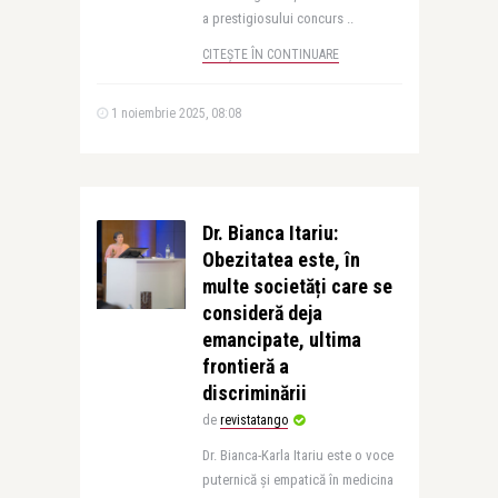
a prestigiosului concurs ..
CITEȘTE ÎN CONTINUARE
1 noiembrie 2025, 08:08
Dr. Bianca Itariu:
Obezitatea este, în
multe societăți care se
consideră deja
emancipate, ultima
frontieră a
discriminării
de
revistatango
Dr. Bianca-Karla Itariu este o voce
puternică și empatică în medicina