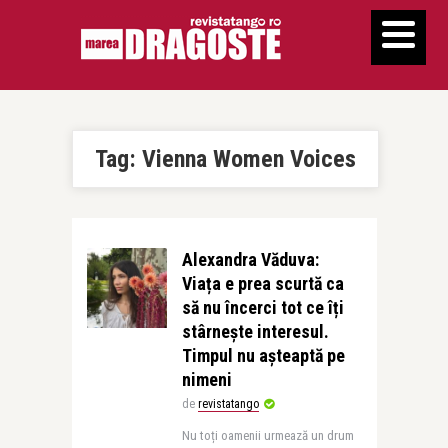
Tag:
Vienna Women Voices
Alexandra Văduva:
Viața e prea scurtă ca
să nu încerci tot ce îți
stârnește interesul.
Timpul nu așteaptă pe
nimeni
de
revistatango
Nu toți oamenii urmează un drum