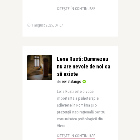
CITEȘTE ÎN CONTINUARE
1 august 2025, 07:07
Lena Rusti: Dumnezeu
nu are nevoie de noi ca
să existe
de
revistatango
Lena Rusti este o voce
importantă a psihoterapiei
adleriene în România și o
prezență inspirațională pentru
comunitatea psihologică din
Viena. ..
CITEȘTE ÎN CONTINUARE