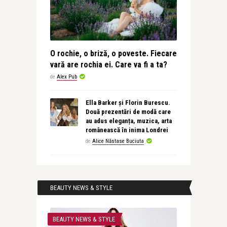
O rochie, o briză, o poveste. Fiecare
vară are rochia ei. Care va fi a ta?
de
Alex Pub
Ella Barker și Florin Burescu.
Două prezentări de modă care
au adus eleganța, muzica, arta
românească în inima Londrei
de
Alice Năstase Buciuta
BEAUTY NEWS & STYLE
BEAUTY NEWS & STYLE