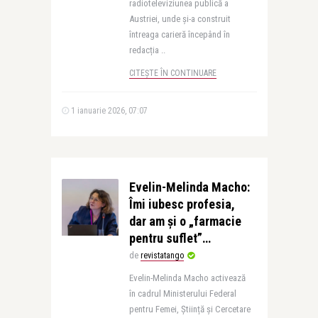
radioteleviziunea publică a
Austriei, unde și-a construit
întreaga carieră începând în
redacția ..
CITEȘTE ÎN CONTINUARE
1 ianuarie 2026, 07:07
Evelin-Melinda Macho:
Îmi iubesc profesia,
dar am și o „farmacie
pentru suflet”…
de
revistatango
Evelin-Melinda Macho activează
în cadrul Ministerului Federal
pentru Femei, Știință și Cercetare