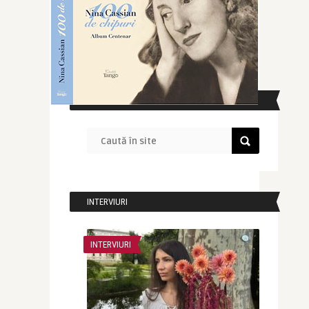
CAUTĂ ÎN SITE
INTERVIURI
INTERVIURI