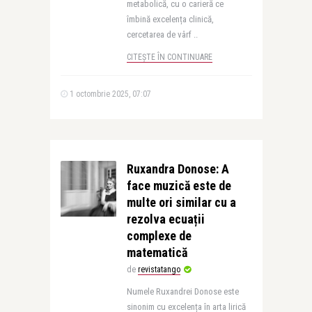
metabolică, cu o carieră ce
îmbină excelența clinică,
cercetarea de vârf ..
CITEȘTE ÎN CONTINUARE
1 octombrie 2025, 07:07
Ruxandra Donose: A
face muzică este de
multe ori similar cu a
rezolva ecuații
complexe de
matematică
de
revistatango
Numele Ruxandrei Donose este
sinonim cu excelența în arta lirică