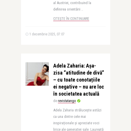
al Austriei, contribuind la
definirea orientării ..
CITEȘTE ÎN CONTINUARE
1 decembrie 2025, 07:07
Adela Zaharia: Așa-
zisa “atitudine de divă”
– cu toate conotațiile
ei negative – nu are loc
în societatea actuală
de
revistatango
Adela Zaharia strălucește astăzi
ca una dintre cele mai
inspiraționale și apreciate voci
lirice ale generației sale. Laureată