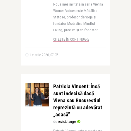
Noua mea invitată în seria Vienna
Women Voices este Mădălina
Stătoae, profesor de yoga și
fondator Mudralina Mindful
Living, precum și co-fondator ..
CITEȘTE ÎN CONTINUARE
1 martie 2026, 07:07
Patricia Vincent: Încă
sunt indecisă dacă
Viena sau Bucureștiul
reprezintă cu adevărat
„acasă”
de
revistatango
Patricia Vincent este o creatoare