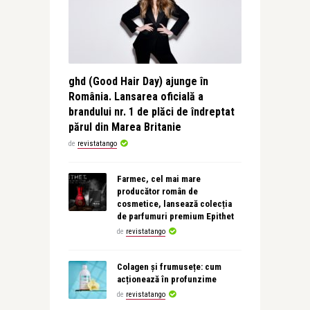
ghd (Good Hair Day) ajunge în
România. Lansarea oficială a
brandului nr. 1 de plăci de îndreptat
părul din Marea Britanie
de
revistatango
Farmec, cel mai mare
producător român de
cosmetice, lansează colecția
de parfumuri premium Epithet
de
revistatango
Colagen și frumusețe: cum
acționează în profunzime
de
revistatango