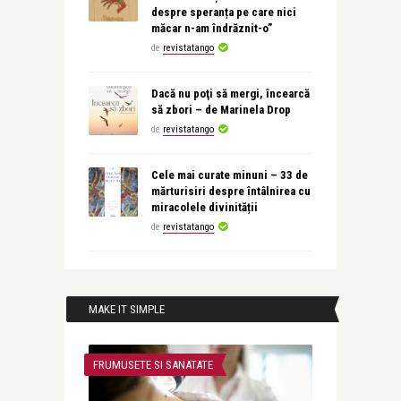
despre speranța pe care nici
măcar n-am îndrăznit-o”
de
revistatango
Dacă nu poţi să mergi, încearcă
să zbori – de Marinela Drop
de
revistatango
Cele mai curate minuni – 33 de
mărturisiri despre întâlnirea cu
miracolele divinității
de
revistatango
MAKE IT SIMPLE
FRUMUSETE SI SANATATE