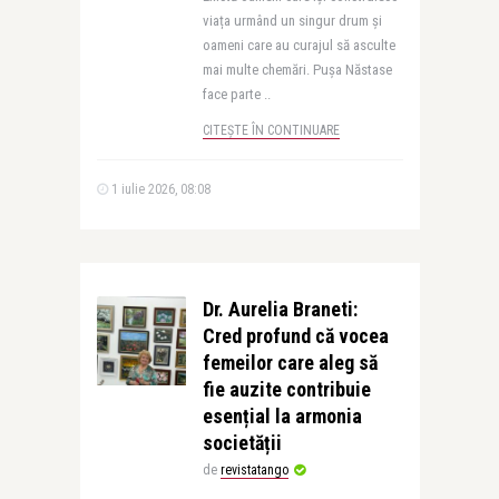
viața urmând un singur drum și
oameni care au curajul să asculte
mai multe chemări. Pușa Năstase
face parte ..
CITEȘTE ÎN CONTINUARE
1 iulie 2026, 08:08
Dr. Aurelia Braneti:
Cred profund că vocea
femeilor care aleg să
fie auzite contribuie
esențial la armonia
societății
de
revistatango