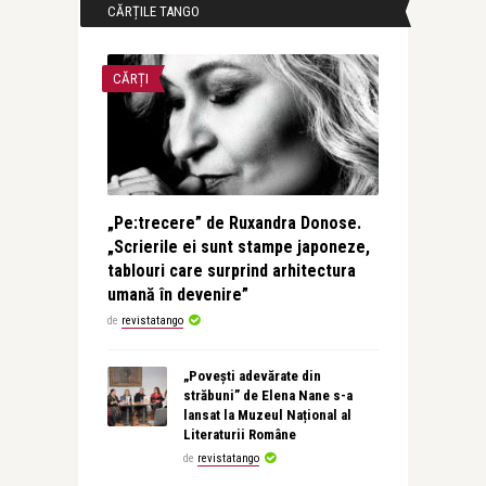
CĂRȚILE TANGO
CĂRȚI
„Pe:trecere” de Ruxandra Donose.
„Scrierile ei sunt stampe japoneze,
tablouri care surprind arhitectura
umană în devenire”
de
revistatango
„Povești adevărate din
străbuni” de Elena Nane s-a
lansat la Muzeul Național al
Literaturii Române
de
revistatango