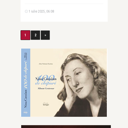
1 iulie 2025, 06:08
1
2
»