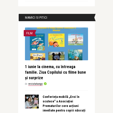
MAMICI SI PITICI
FILM
1 iunie la cinema, cu întreaga
familie. Ziua Copilului cu filme bune
și surprize
de
revistatango
Conferința mobilă „Eroi în
scutece” a Asociației
Prematurilor cere acțiuni
imediate pentru copiii născuți