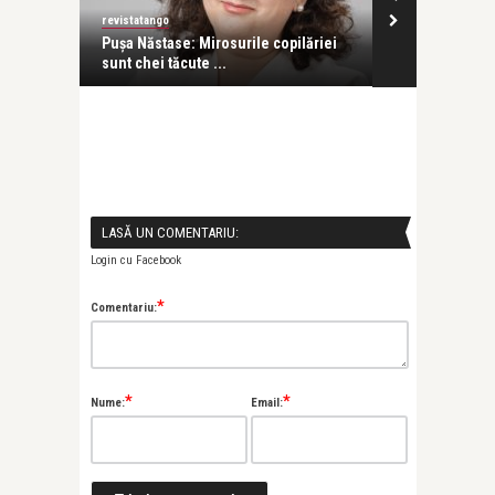
ngo
revistatango
tase: Mirosurile copilăriei
Ani Crețu: Sunt egală cu orice alt om
i tăcute ...
cu orice altă ...
LASĂ UN COMENTARIU:
Login cu Facebook
*
Comentariu:
*
*
Nume:
Email: