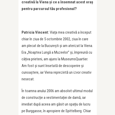
creativ
ă
la Viena
și ce a însemnat acest oraș
pentru parcursul tă
u profesional?
Patricia Vincent:
Viața mea creativă a început
chiar în ziua de 5 octombrie 2002, ziua în care
am plecat de la București și am aterizat la Viena.
Era „Noaptea Lungă a Muzeelor” și, împreună cu
câțiva prieteni, am ajuns la MuseumsQuartier.
Am fost și sunt însetată de descoperire și
cunoaștere, iar Viena reprezintă un izvor creativ
nesecat.
În toamna anului 2006 am absolvit ultimul modul
de construcție a vestimentației de damă, iar
imediat după aceea am găsit un spațiu de lucru
pe Burggasse, în apropiere de Spittelberg. Chiar