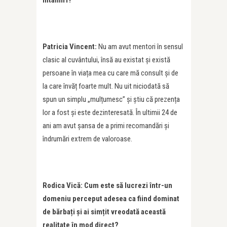
întâlniri?
Patricia Vincent:
Nu am avut mentori în sensul
clasic al cuvântului, însă au existat și există
persoane în viața mea cu care mă consult și de
la care învăț foarte mult. Nu uit niciodată să
spun un simplu „mulțumesc” și știu că prezența
lor a fost și este dezinteresată. În ultimii 24 de
ani am avut șansa de a primi recomandări și
îndrumări extrem de valoroase.
Rodica Vic
ă: Cum este să lucrezi într-un
domeniu perceput adesea ca fiind dominat
de bărbați ș
i ai sim
țit vreodată această
realitate în mod direct?