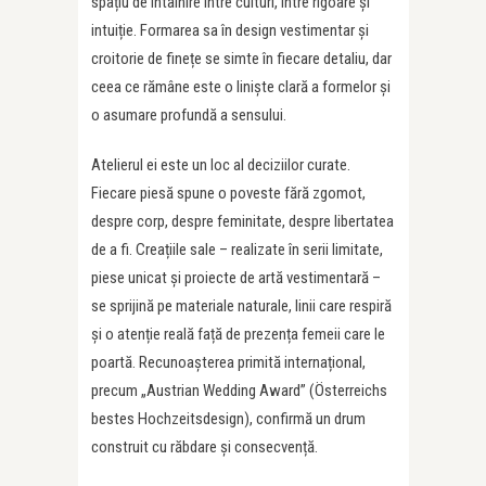
spațiu de întâlnire între culturi, între rigoare și
intuiție. Formarea sa în design vestimentar și
croitorie de finețe se simte în fiecare detaliu, dar
ceea ce rămâne este o liniște clară a formelor și
o asumare profundă a sensului.
Atelierul ei este un loc al deciziilor curate.
Fiecare piesă spune o poveste fără zgomot,
despre corp, despre feminitate, despre libertatea
de a fi. Creațiile sale – realizate în serii limitate,
piese unicat și proiecte de artă vestimentară –
se sprijină pe materiale naturale, linii care respiră
și o atenție reală față de prezența femeii care le
poartă. Recunoașterea primită internațional,
precum „Austrian Wedding Award” (Österreichs
bestes Hochzeitsdesign), confirmă un drum
construit cu răbdare și consecvență.