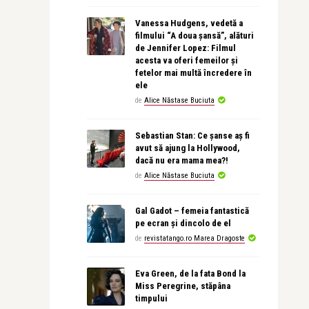
Vanessa Hudgens, vedetă a
filmului “A doua șansă”, alături
de Jennifer Lopez: Filmul
acesta va oferi femeilor și
fetelor mai multă încredere în
ele
de
Alice Năstase Buciuta
Sebastian Stan: Ce șanse aș fi
avut să ajung la Hollywood,
dacă nu era mama mea?!
de
Alice Năstase Buciuta
Gal Gadot – femeia fantastică
pe ecran și dincolo de el
de
revistatango.ro Marea Dragoste
Eva Green, de la fata Bond la
Miss Peregrine, stăpâna
timpului