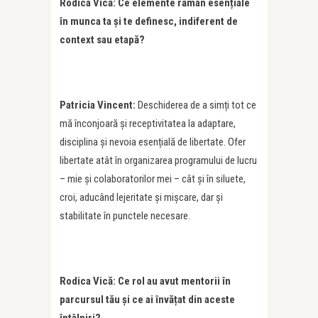
Rodica Vic
ă:
Ce elemente r
ămâ
n esen
ț
iale
în munca ta și te definesc, indiferent de
context sau etapă
?
Patricia Vincent:
Deschiderea de a simți tot ce
mă înconjoară și receptivitatea la adaptare,
disciplina și nevoia esențială de libertate. Ofer
libertate atât în organizarea programului de lucru
– mie și colaboratorilor mei – cât și în siluete,
croi, aducând lejeritate și mișcare, dar și
stabilitate în punctele necesare.
Rodica Vic
ă: Ce rol au avut mentorii în
parcursul tău și ce ai învățat din aceste