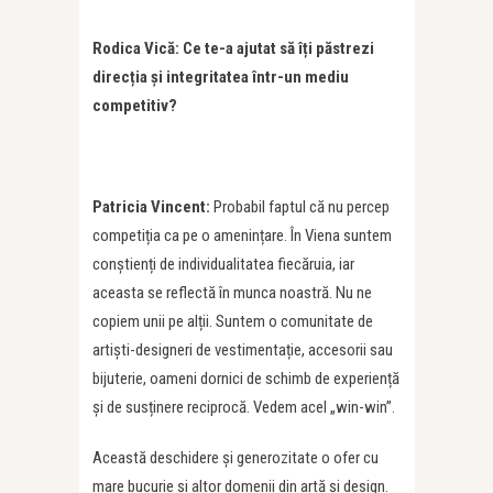
Rodica Vic
ă: Ce te-a ajutat să îț
i p
ăstrezi
direcția și integritatea într-un mediu
competitiv?
Patricia Vincent:
Probabil faptul că nu percep
competiția ca pe o amenințare. În Viena suntem
conștienți de individualitatea fiecăruia, iar
aceasta se reflectă în munca noastră. Nu ne
copiem unii pe alții. Suntem o comunitate de
artiști-designeri de vestimentație, accesorii sau
bijuterie, oameni dornici de schimb de experiență
și de susținere reciprocă. Vedem acel „win-win”.
Această deschidere și generozitate o ofer cu
mare bucurie și altor domenii din artă și design.