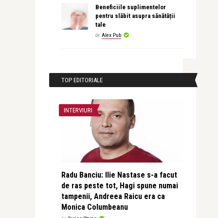
Beneficiile suplimentelor
pentru slăbit asupra sănătății
tale
de
Alex Pub
TOP EDITORIALE
INTERVIURI
Radu Banciu: Ilie Nastase s-a facut
de ras peste tot, Hagi spune numai
tampenii, Andreea Raicu era ca
Monica Columbeanu