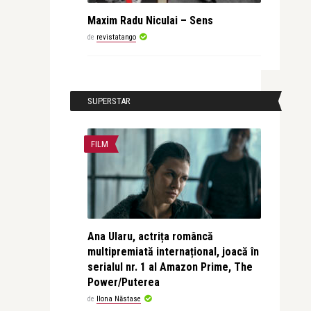
Maxim Radu Niculai – Sens
de
revistatango
SUPERSTAR
FILM
Ana Ularu, actrița româncă
multipremiată internațional, joacă în
serialul nr. 1 al Amazon Prime, The
Power/Puterea
de
Ilona Năstase