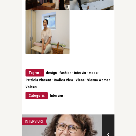
·
·
·
·
Tag-uri:
design
fashion
interviu
moda
·
·
·
Patricia Vincent
Rodica Vica
Viena
Vienna Women
Voices
Categorii:
Interviuri
INTERVIURI