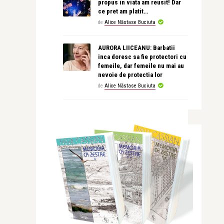
propus in viata am reusit! Dar
ce pret am platit…
de
Alice Năstase Buciuta
AURORA LIICEANU: Barbatii
inca doresc sa fie protectori cu
femeile, dar femeile nu mai au
nevoie de protectia lor
de
Alice Năstase Buciuta