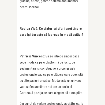
grădină, citesc, gătesc sau mă documentez
pentru idei noi.
Rodica Vic
ă: Ce sfaturi ai oferi unei tinere
care își dorește să lucreze î
n mod
ă astă
zi?
Patricia Vincent:
Să se întrebe sincer dacă
vede moda ca pe o platformă de lucru, de
sedimentare și construcție a propriei vieți
profesionale sau ca pe o plăcere care coexistă
cu alte pasiuni creative. Moda este un univers
vast și fiecare dintre noi are un loc în el.
Contează poziția pe care alegem să o ocupăm.
Din punct de vedere profesional, aș sfătui ca, la