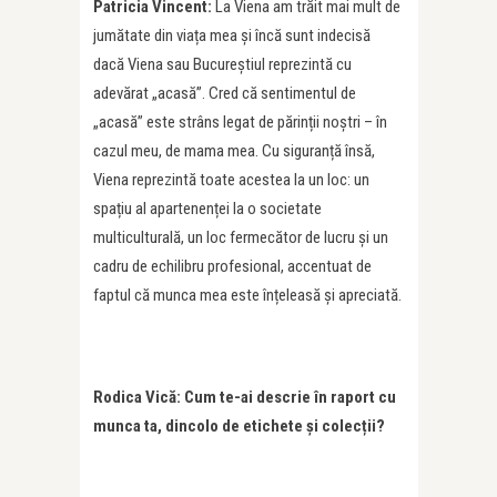
Patricia Vincent:
La Viena am trăit mai mult de
jumătate din viața mea și încă sunt indecisă
dacă Viena sau Bucureștiul reprezintă cu
adevărat „acasă”. Cred că sentimentul de
„acasă” este strâns legat de părinții noștri – în
cazul meu, de mama mea. Cu siguranță însă,
Viena reprezintă toate acestea la un loc: un
spațiu al apartenenței la o societate
multiculturală, un loc fermecător de lucru și un
cadru de echilibru profesional, accentuat de
faptul că munca mea este înțeleasă și apreciată.
Rodica Vic
ă: Cum te-ai descrie în raport cu
munca ta, dincolo de etichete și colecț
ii?