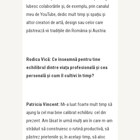
Iubesc colaborările și, de exemplu, prin canalul
meu de YouTube, dedic mult timp și spațiu și
altor creatori de artă, design sau celor care
păstrează vii tradițiile din România și Austria.
Rodica Vic
ă:
Ce
înseamnă pentru tine
echilibrul dintre viaț
a profesional
ă și cea
personală și cum î
l cultivi
în timp?
Patricia Vincent:
Mi-a luat foarte mult timp să
ajung la cel mai bine calibrat echilibru: cel din
prezent. Am lăsat în urmă mulți ani în care m-am
străduit să construiesc o rutină productivă, să
păstrez prieteniile și, în același timp, să aloc