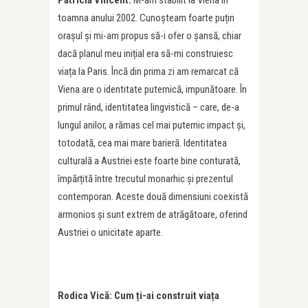
Patricia Vincent:
M-am stabilit la Viena în
toamna anului 2002. Cunoșteam foarte puțin
orașul și mi-am propus să-i ofer o șansă, chiar
dacă planul meu inițial era să-mi construiesc
viața la Paris. Încă din prima zi am remarcat că
Viena are o identitate puternică, impunătoare. În
primul rând, identitatea lingvistică – care, de-a
lungul anilor, a rămas cel mai puternic impact și,
totodată, cea mai mare barieră. Identitatea
culturală a Austriei este foarte bine conturată,
împărțită între trecutul monarhic și prezentul
contemporan. Aceste două dimensiuni coexistă
armonios și sunt extrem de atrăgătoare, oferind
Austriei o unicitate aparte.
Rodica Vic
ă: Cum ți-ai construit viaț
a