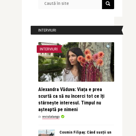
INTERVIURI
INTERVIURI
Alexandra Văduva: Viața e prea
scurtă ca să nu încerci tot ce îți
stârnește interesul. Timpul nu
așteaptă pe nimeni
de
revistatango
Cosmin Filipaș: Când susții un