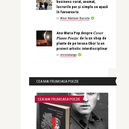
business curat, asumat,
lucrurile pur și simplu se așază
în favoarea ta
de
Alice Năstase Buciuta
Ana-Maria Pop despre 𝐶𝑜𝑣𝑜𝑟
𝑃𝑙𝑎𝑛𝑡𝑒 𝑃𝑜𝑒𝑧𝑖𝑒: de la un shop de
plante de pe terasa Obor la un
proiect artistic interdisciplinar
de
revistatango
CEA MAI FRUMOASA POEZIE
CEA MAI FRUMOASA POEZIE