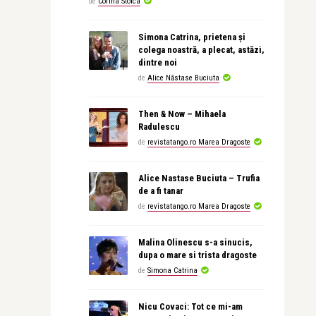
de
Corina Stoica
Simona Catrina, prietena și
colega noastră, a plecat, astăzi,
dintre noi
de
Alice Năstase Buciuta
Then & Now – Mihaela
Radulescu
de
revistatango.ro Marea Dragoste
Alice Nastase Buciuta – Trufia
de a fi tanar
de
revistatango.ro Marea Dragoste
Malina Olinescu s-a sinucis,
dupa o mare si trista dragoste
de
Simona Catrina
Nicu Covaci: Tot ce mi-am