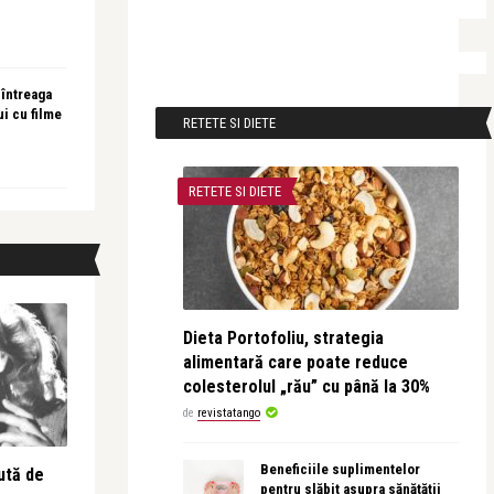
 întreaga
ui cu filme
RETETE SI DIETE
RETETE SI DIETE
Dieta Portofoliu, strategia
alimentară care poate reduce
colesterolul „rău” cu până la 30%
de
revistatango
Beneficiile suplimentelor
ută de
pentru slăbit asupra sănătății