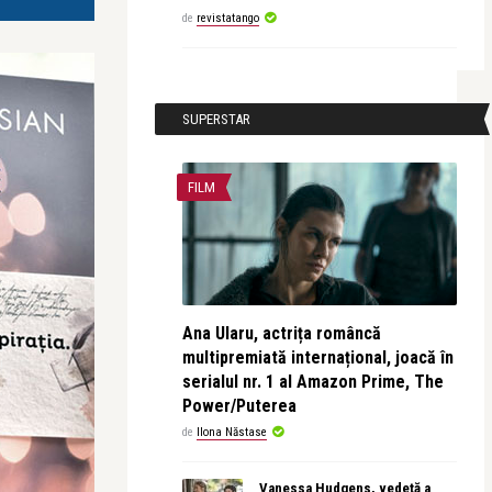
de
revistatango
SUPERSTAR
FILM
Ana Ularu, actrița româncă
multipremiată internațional, joacă în
serialul nr. 1 al Amazon Prime, The
Power/Puterea
de
Ilona Năstase
Vanessa Hudgens, vedetă a