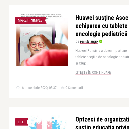
Huawei susține Asoci
MAKE IT SIMPLE
echiparea cu tablete 
oncologie pediatrică
de
revistatango
Huawei România a devenit partener 
tablete secțiile de oncologie pediat
și Cluj: ..
CITEȘTE ÎN CONTINUARE
16 decembrie 2020, 08:37
0 Comentarii
Optzeci de organizații
LIFE
susțin educația privi