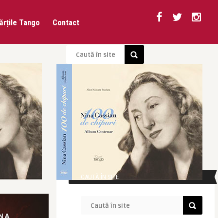
ărțile Tango
Contact
CAUTĂ ÎN SITE