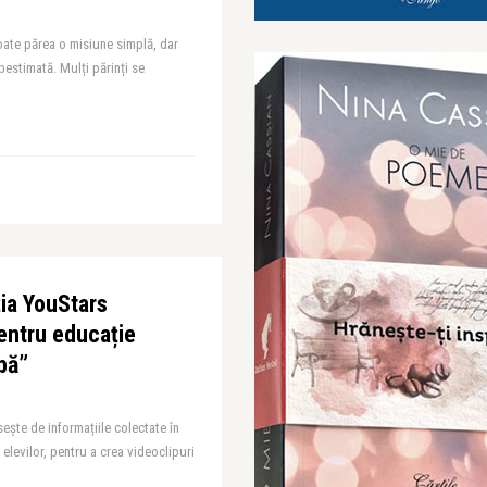
oate părea o misiune simplă, dar
bestimată. Mulți părinți se
ia YouStars
entru educație
abă”
ește de informațiile colectate în
 elevilor, pentru a crea videoclipuri