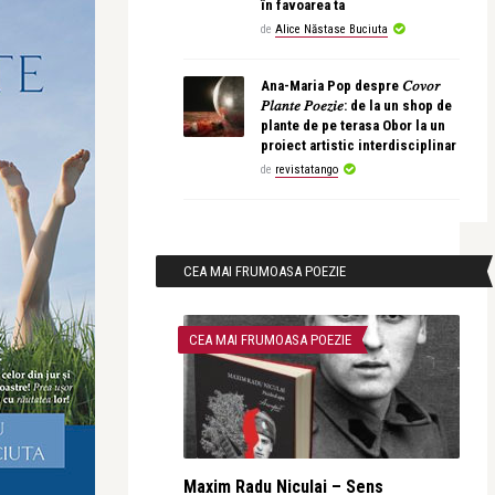
în favoarea ta
de
Alice Năstase Buciuta
Ana-Maria Pop despre 𝐶𝑜𝑣𝑜𝑟
𝑃𝑙𝑎𝑛𝑡𝑒 𝑃𝑜𝑒𝑧𝑖𝑒: de la un shop de
plante de pe terasa Obor la un
proiect artistic interdisciplinar
de
revistatango
CEA MAI FRUMOASA POEZIE
CEA MAI FRUMOASA POEZIE
Maxim Radu Niculai – Sens