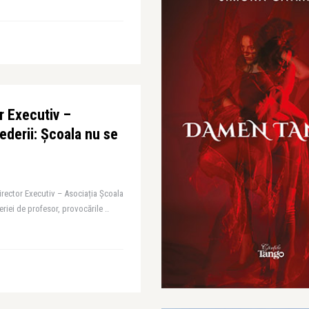
or Executiv –
ederii: Școala nu se
irector Executiv – Asociația Școala
eriei de profesor, provocările ..