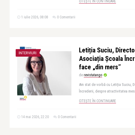
CITEȘTE ÎN CONTINUARE
1 iulie 2026, 08:08
0 Comentarii
Letiția Suciu, Direct
INTERVIURI
Asociația Școala Încr
face „din mers”
de
revistatango
Am stat de vorbă cu Letiția Suciu, D
Încrederii, despre atractivitatea mes
CITEȘTE ÎN CONTINUARE
14 mai 2026, 22:20
0 Comentarii