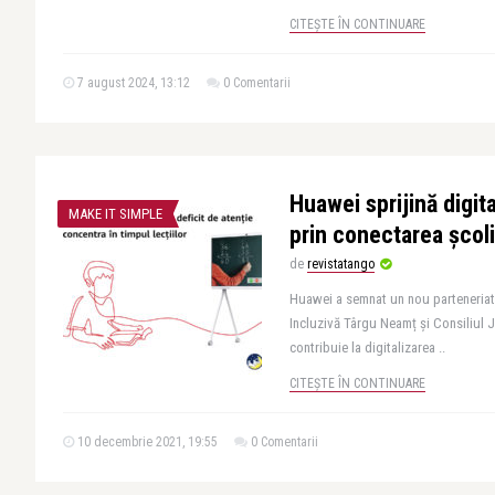
CITEȘTE ÎN CONTINUARE
7 august 2024, 13:12
0 Comentarii
Huawei sprijină digit
MAKE IT SIMPLE
prin conectarea școlil
de
revistatango
Huawei a semnat un nou parteneriat
Incluzivă Târgu Neamț și Consiliul 
contribuie la digitalizarea ..
CITEȘTE ÎN CONTINUARE
10 decembrie 2021, 19:55
0 Comentarii