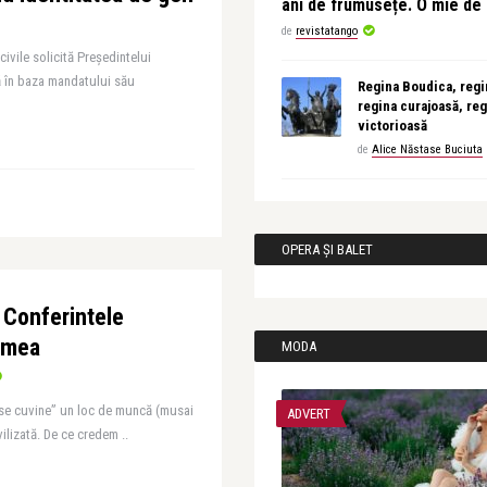
ani de frumusețe. O mie d
de
revistatango
civile solicită Președintelui
ă în baza mandatului său
Regina Boudica, regin
regina curajoasă, reg
victorioasă
de
Alice Năstase Buciuta
OPERA ȘI BALET
 Conferintele
umea
MODA
i se cuvine” un loc de muncă (musai
ADVERT
vilizată. De ce credem ..