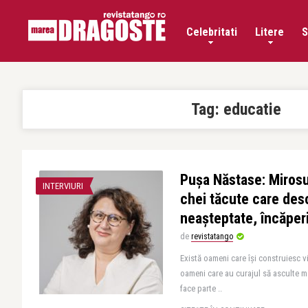
Celebritati
Litere
S
Tag:
educatie
Pușa Năstase: Mirosur
INTERVIURI
chei tăcute care des
neașteptate, încăper
de
revistatango
Există oameni care își construiesc 
oameni care au curajul să asculte 
face parte ..