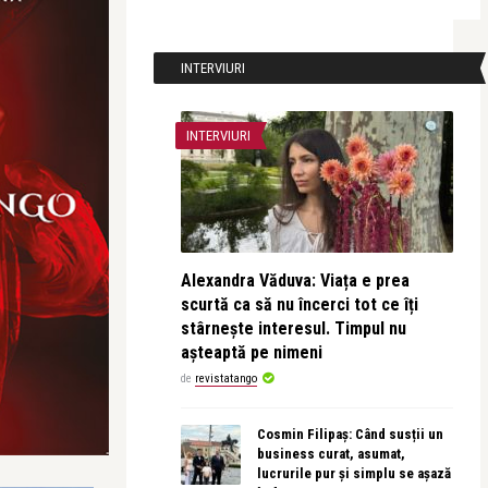
INTERVIURI
INTERVIURI
Alexandra Văduva: Viața e prea
scurtă ca să nu încerci tot ce îți
stârnește interesul. Timpul nu
așteaptă pe nimeni
de
revistatango
Cosmin Filipaș: Când susții un
business curat, asumat,
lucrurile pur și simplu se așază