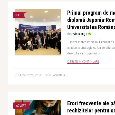
Primul program de ma
LIFE
diplomă Japonia-Româ
Universitatea Român
de
revistatango
Universitatea Româno-Americană an
academic strategic cu Universitate
dezvoltarea programului ..
CITEȘTE ÎN CONTINUARE
14 mai 2026, 22:05
0 Comentarii
Erori frecvente ale pă
ADVERT
rechizitelor pentru c