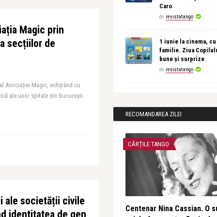
Caro
de
revistatango
ația Magic prin
a secțiilor de
1 iunie la cinema, cu
familie. Ziua Copilul
bune și surprize
de
revistatango
al Asociației Magic, echipând cu
rică ale unor spitale din București
RECOMANDAREA ZILEI
CĂRȚILE TANGO
 ale societății civile
Centenar Nina Cassian. O s
nd identitatea de gen