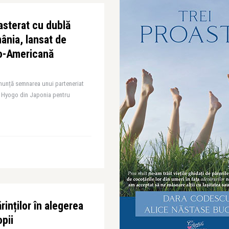
sterat cu dublă
nia, lansat de
o-Americană
unță semnarea unui parteneriat
a Hyogo din Japonia pentru
rinților în alegerea
opii