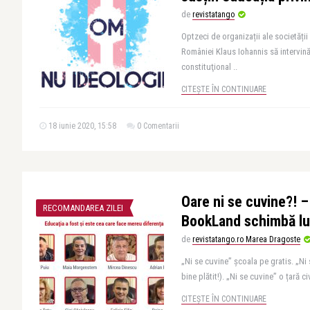
de
revistatango
Optzeci de organizații ale societății 
României Klaus Iohannis să intervin
constituţional ..
CITEȘTE ÎN CONTINUARE
18 iunie 2020, 15:58
0 Comentarii
Oare ni se cuvine?! –
RECOMANDAREA ZILEI
BookLand schimbă l
de
revistatango.ro Marea Dragoste
„Ni se cuvine” școala pe gratis. „N
bine plătit!). „Ni se cuvine” o țară ci
CITEȘTE ÎN CONTINUARE