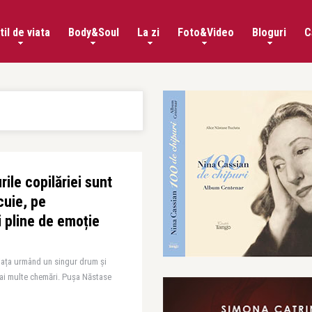
til de viata
Body&Soul
La zi
Foto&Video
Bloguri
C
ile copilăriei sunt
cuie, pe
i pline de emoție
viața urmând un singur drum și
mai multe chemări. Pușa Năstase