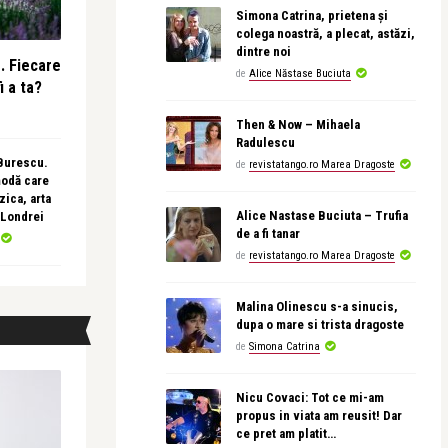
Simona Catrina, prietena și
colega noastră, a plecat, astăzi,
dintre noi
e. Fiecare
de
Alice Năstase Buciuta
i a ta?
Then & Now – Mihaela
Radulescu
 Burescu.
de
revistatango.ro Marea Dragoste
modă care
ica, arta
Alice Nastase Buciuta – Trufia
 Londrei
de a fi tanar
de
revistatango.ro Marea Dragoste
Malina Olinescu s-a sinucis,
dupa o mare si trista dragoste
de
Simona Catrina
Nicu Covaci: Tot ce mi-am
propus in viata am reusit! Dar
ce pret am platit…