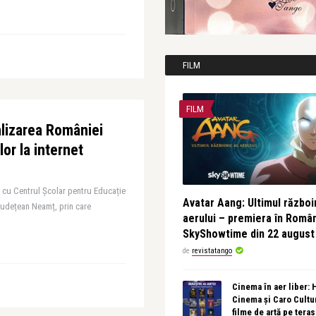
FILM
FILM
alizarea României
or la internet
 cu Centrul Școlar pentru Educație
Avatar Aang: Ultimul războin
Județean Neamț, prin care
aerului – premiera în Româ
SkyShowtime din 22 august
de
revistatango
Cinema în aer liber:
Cinema și Caro Cultu
filme de artă pe tera