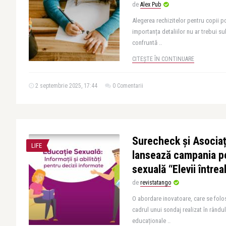
de
Alex Pub
Alegerea rechizitelor pentru copii p
importanța detaliilor nu ar trebui su
confruntă ..
CITEȘTE ÎN CONTINUARE
2 septembrie 2025, 17:44
0 Comentarii
Surecheck și Asociaț
LIFE
lansează campania p
sexuală “Elevii între
de
revistatango
O abordare inovatoare, care se folos
cadrul unui sondaj realizat în rândul
educaționale ..