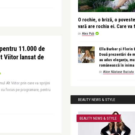
O rochie, o briză, o povest
vară are rochia ei. Care va f
de
Alex Pub
 pentru 11.000 de
Ella Barker și Florin
Două prezentări de 
lt Viitor lansat de
au adus eleganța, muz
românească în inima
de
Alice Năstase Buciuta
 Alt Viitor prin care va sprijini
, cu focus pe programare, pentru
BEAUTY NEWS & STYLE
BEAUTY NEWS & STYLE