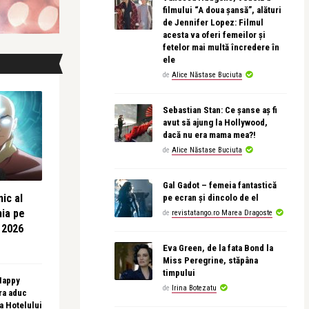
filmului “A doua șansă”, alături
de Jennifer Lopez: Filmul
acesta va oferi femeilor și
fetelor mai multă încredere în
ele
de
Alice Năstase Buciuta
Sebastian Stan: Ce șanse aș fi
avut să ajung la Hollywood,
dacă nu era mama mea?!
de
Alice Năstase Buciuta
Gal Gadot – femeia fantastică
ic al
pe ecran și dincolo de el
nia pe
de
revistatango.ro Marea Dragoste
 2026
Eva Green, de la fata Bond la
Miss Peregrine, stăpâna
timpului
 Happy
de
Irina Botezatu
ra aduc
sa Hotelului