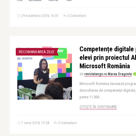
29 noiembrie 2018, 16:01
0 Comentarii
Competențe digitale
RECOMANDAREA ZILEI
elevi prin proiectul A
Microsoft România
de
revistatango.ro Marea Dragoste
Microsoft România lansează programul
dezvoltarea de competențe digitale
peste 11.000 ..
CITEȘTE ÎN CONTINUARE
7 iunie 2018, 13:58
0 Comentarii