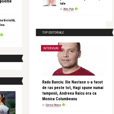
e poeme
tale
de
Alex Pub
a biciuită,
ina
TOP EDITORIALE
INTERVIURI
Radu Banciu: Ilie Nastase s-a facut
de ras peste tot, Hagi spune numai
tampenii, Andreea Raicu era ca
Monica Columbeanu
de
Corina Stoica