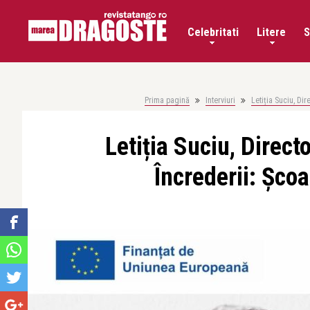
Celebritati
Litere
S
Prima pagină
Interviuri
Letiția Suciu, Di
Letiția Suciu, Direct
Încrederii: Șco