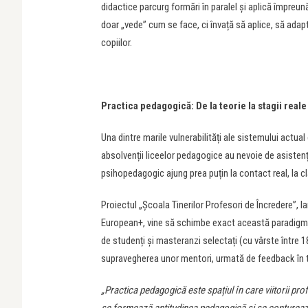
didactice parcurg formări în paralel și aplică împreun
doar „vede” cum se face, ci învață să aplice, să adapte
copiilor.
Practica pedagogică: De la teorie la stagii reale
Una dintre marile vulnerabilități ale sistemului actual
absolvenții liceelor pedagogice au nevoie de asistenț
psihopedagogic ajung prea puțin la contact real, la clas
Proiectul „Școala Tinerilor Profesori de Încredere”, l
European+, vine să schimbe exact această paradigmă
de studenți și masteranzi selectați (cu vârste între 1
supravegherea unor mentori, urmată de feedback în t
„Practica pedagogică este spațiul în care viitorii pr