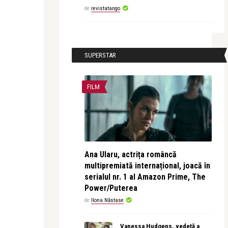
de
revistatango
SUPERSTAR
FILM
Ana Ularu, actrița româncă
multipremiată internațional, joacă în
serialul nr. 1 al Amazon Prime, The
Power/Puterea
de
Ilona Năstase
Vanessa Hudgens, vedetă a