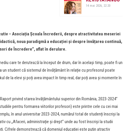
14 mai 2026, 22:20
utiv – Asociația Școala Încrederii, despre atractivitatea meseriei
didactică, noua paradigmă a educației și despre învățarea continuă,
ori de Încredere”, aflat în derulare.
mediu care te derutează la început de drum, dar în același timp, poate fi un
 la un student că sistemul de învățământ în relație cu profesorul poate
l de la elevi și poți avea impact în timp real, dar poți avea și momente în
 „Raport privind starea învățământului superior din România, 2023-2024”
tudiile pentru formarea viitorilor profesori) este printre cele cu cei mai
emplu, în anul universitar 2023-2024, numărul total de studenți înscriși la
v cu „Afaceri, administrație și drept” unde au fost înscriși la studii
nți. Cifrele demonstrează că domeniul educației este puțin atractiv