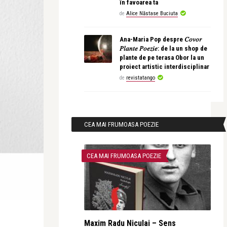
în favoarea ta
de
Alice Năstase Buciuta
Ana-Maria Pop despre 𝐶𝑜𝑣𝑜𝑟
𝑃𝑙𝑎𝑛𝑡𝑒 𝑃𝑜𝑒𝑧𝑖𝑒: de la un shop de
plante de pe terasa Obor la un
proiect artistic interdisciplinar
de
revistatango
CEA MAI FRUMOASA POEZIE
CEA MAI FRUMOASA POEZIE
Maxim Radu Niculai – Sens