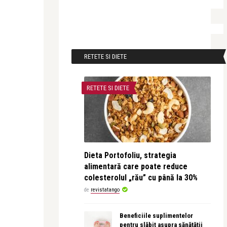
RETETE SI DIETE
RETETE SI DIETE
Dieta Portofoliu, strategia
alimentară care poate reduce
colesterolul „rău” cu până la 30%
de
revistatango
Beneficiile suplimentelor
pentru slăbit asupra sănătății