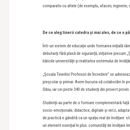
comparativ cu altele (de exemplu, afaceri, inginerie, 
De ce aleg tinerii catedra și mai ales, de ce o p
Într-un sistem de educație unde formarea inițială rămâ
debutanți fără plasă de siguranță, inițiative precum „
băncile universității și realitatea sistemului de învăț
„Școala Tinerilor Profesori de Încredere” se adresea
preșcolar și primar. Avem bucuria să colaborăm în pro
Sibiu, iar cei peste 340 de studenți din proiect provin
Studenții au parte de o formare complementară față 
socio-emoționale, didactice, digitale și verzi, adaptat
de practică e gândită ca un spațiu real de învățare: st
un element esențial în plus: comunități de învățare îm