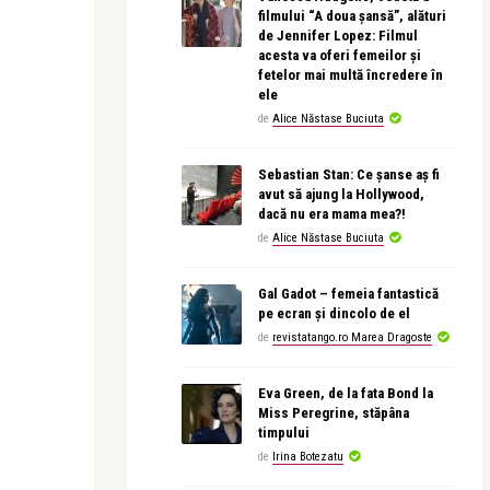
filmului “A doua șansă”, alături
de Jennifer Lopez: Filmul
acesta va oferi femeilor și
fetelor mai multă încredere în
ele
de
Alice Năstase Buciuta
Sebastian Stan: Ce șanse aș fi
avut să ajung la Hollywood,
dacă nu era mama mea?!
de
Alice Năstase Buciuta
Gal Gadot – femeia fantastică
pe ecran și dincolo de el
de
revistatango.ro Marea Dragoste
Eva Green, de la fata Bond la
Miss Peregrine, stăpâna
timpului
de
Irina Botezatu