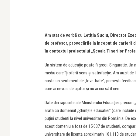
Am stat de vorbă cu Letiția Suciu, Director Exec
de profesor, provocările la început de carieră 
în contextul proiectului „Școala Tinerilor Profes
Un sistem de educație poate fi greoi. Singuratic. Un 
mediu care îți oferă sens și satisfacție. Am auzit de
naște un sentiment de „love-hate”; primești feedbacku
care ai nevoie de ajutor și nu ai cui să îl ceri.
Date din rapoarte ale Ministerului Educației, precum
arată că domeniul „Științele educației” (care include s
puțini studenți la nivel universitar din România. De ex
acest domeniu a fost de 15.037 de studenți, comparati
universitare de licență aproximativ 101.113 de stude