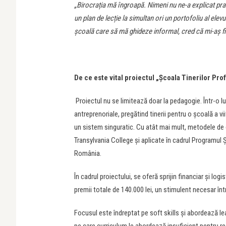
„Birocrația mă îngroapă. Nimeni nu ne-a explicat p
un plan de lecție la simultan ori un portofoliu al ele
școală care să mă ghideze informal, cred că mi-aș fi 
De ce este vital proiectul „Școala Tinerilor Pro
Proiectul nu se limitează doar la pedagogie. Într-o
antreprenoriale, pregătind tinerii pentru o școală a vii
un sistem singuratic. Cu atât mai mult, metodele de 
Transylvania College și aplicate în cadrul Programul Ș
România.
În cadrul proiectului, se oferă sprijin financiar și log
premii totale de 140.000 lei, un stimulent necesar într
Focusul este îndreptat pe soft skills și abordează l