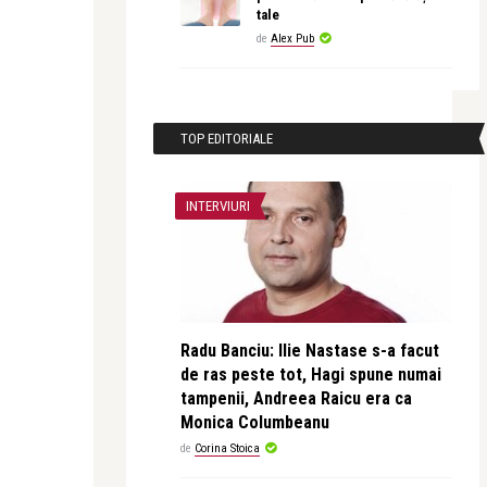
tale
de
Alex Pub
TOP EDITORIALE
INTERVIURI
Radu Banciu: Ilie Nastase s-a facut
de ras peste tot, Hagi spune numai
tampenii, Andreea Raicu era ca
Monica Columbeanu
de
Corina Stoica