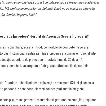
ractic cum se completează corect un catalog sau ce înseamnă cu adevărat
vului. Mă simt ca un impostor cu diplomă. Dacă nu aș fi avut pe cineva în
dat demisia în prima lună.”
fesori de Încredere” derulat de Asociația Școala Încrederii?
 lume în schimbare, acesta introduce module de competențe verzi și
torului. Însă pilonul central rămâne încrederea și sprijinul emoțional într-
educație abordate de proiect sunt testate timp de 30 de ani în
coala Încrederii, un program oferit gratuit către școlile de stat din
istic. Practic, studenții primesc subvenții de minimum 570 lei și acces la
-o perioadă în care costurile vieții studențești sunt în creștere.
eadership-ul, managementul resurselor și gestionarea emoțiilor, aspecte