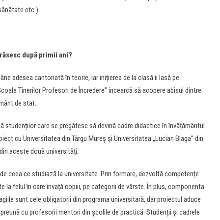
sănătate etc.)
ărăsesc după primii ani?
ne adesea cantonată în teorie, iar inițierea de la clasă îi lasă pe
Școala Tinerilor Profesori de Încredere” încearcă să acopere abisul dintre
ământ de stat
.
ză studenților care se pregătesc să devină cadre didactice în învățământul
iect cu Universitatea din Târgu Mureș și Universitatea „Lucian Blaga” din
 din aceste două universități.
de ceea ce studiază la universitate. Prin formare, dezvoltă competențe
e la felul în care învață copiii, pe categorii de vârste. În plus, componenta
agiile sunt cele obligatorii din programa universitară, dar proiectul aduce
preună cu profesorii mentori din școlile de practică. Studenții și cadrele