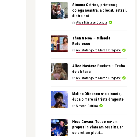
Simona Catrina, prietena și
colega noastră, a plecat, astăzi,
dintre noi
de
Alice Năstase Buciuta
Then & Now – Mihaela
Radulescu
de
revistatango.ro Marea Dragoste
Alice Nastase Buciuta – Trufia
de a fi tanar
de
revistatango.ro Marea Dragoste
Malina Olinescu s-a sinucis,
dupa o mare si trista dragoste
de
Simona Catrina
Nicu Covaci: Tot ce mi-am
propus in viata am reusit! Dar
ce pret am platit…