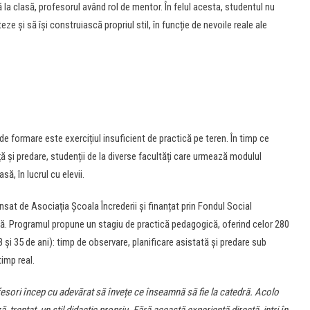
ă la clasă, profesorul având rol de mentor. În felul acesta, studentul nu
ze și să își construiască propriul stil, în funcție de nevoile reale ale
 de formare este exercițiul insuficient de practică pe teren. În timp ce
ă și predare, studenții de la diverse facultăți care urmează modulul
ă, în lucrul cu elevii.
ansat de Asociația Școala Încrederii și finanțat prin Fondul Social
. Programul propune un stagiu de practică pedagogică, oferind celor 280
8 și 35 de ani): timp de observare, planificare asistată și predare sub
imp real.
ofesori încep cu adevărat să învețe ce înseamnă să fie la catedră. Acolo