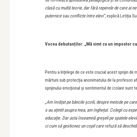
se formează aptitudinea pedagogică și se conturează, t
clasă cu multă teorie, dar fără reperele de care ai ne
puternice sau conflicte între elevi”,
explică Letiția Su
Vocea debutanților: „Mă simt ca un impostor c
Pentru a înțelege de ce este crucial acest sprijin de
mărturii sub protecția anonimatului de la profesori afla
sprijinului emoțional și sentimentul de izolare sunt 
„Am învățat pe băncile școlii, despre metode pe care 
s-au ațintit asupra mea, am înghețat. Colegii cu exp
educație. Dar asta înseamnă greșeli pe spatele elevi
ci cum să gestionez un copil care refuză să deschidă 