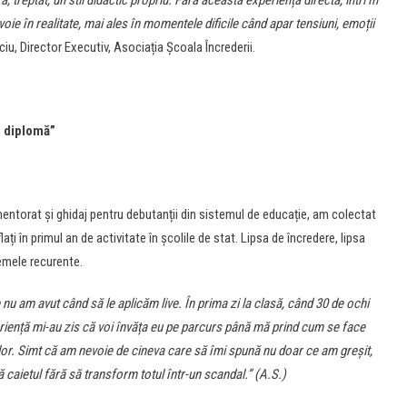
reptat, un stil didactic propriu. Fără această experiență directă, intri în
voie în realitate, mai ales în momentele dificile când apar tensiuni, emoții
ciu, Director Executiv, Asociația Școala Încrederii.
u diplomă”
 mentorat și ghidaj pentru debutanții din sistemul de educație, am colectat
ți în primul an de activitate în școlile de stat. Lipsa de încredere, lipsa
temele recurente.
nu am avut când să le aplicăm live. În prima zi la clasă, când 30 de ochi
eriență mi-au zis că voi învăța eu pe parcurs până mă prind cum se face
lor. Simt că am nevoie de cineva care să îmi spună nu doar ce am greșit,
caietul fără să transform totul într-un scandal.” (A.S.)