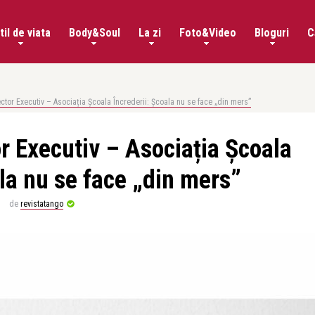
til de viata
Body&Soul
La zi
Foto&Video
Bloguri
C
rector Executiv – Asociația Școala Încrederii: Școala nu se face „din mers”
or Executiv – Asociația Școala
ala nu se face „din mers”
de
revistatango