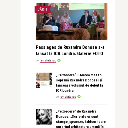
CĂRȚI
Pass:ages de Ruxandra Donose s-a
lansat la ICR Londra. Galerie FOTO
de
revistatango
„Pe:trecere” – Marea mezzo-
soprană Ruxandra Donose își
lansează volumul de debut la
ICR Londra
de
revistatango
„Pe:trecere” de Ruxandra
Donose. „Scrierile ei sunt
stampe japoneze, tablouri care
surprind arhitectura umană în