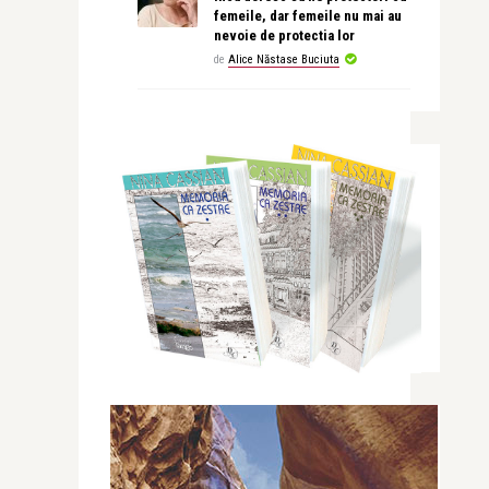
femeile, dar femeile nu mai au
nevoie de protectia lor
de
Alice Năstase Buciuta