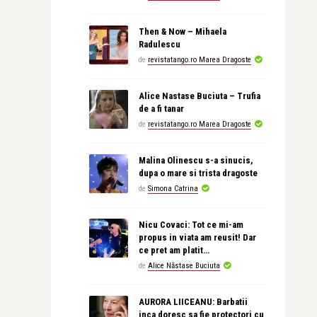
Then & Now – Mihaela
Radulescu
de
revistatango.ro Marea Dragoste
Alice Nastase Buciuta – Trufia
de a fi tanar
de
revistatango.ro Marea Dragoste
Malina Olinescu s-a sinucis,
dupa o mare si trista dragoste
de
Simona Catrina
Nicu Covaci: Tot ce mi-am
propus in viata am reusit! Dar
ce pret am platit…
de
Alice Năstase Buciuta
AURORA LIICEANU: Barbatii
inca doresc sa fie protectori cu