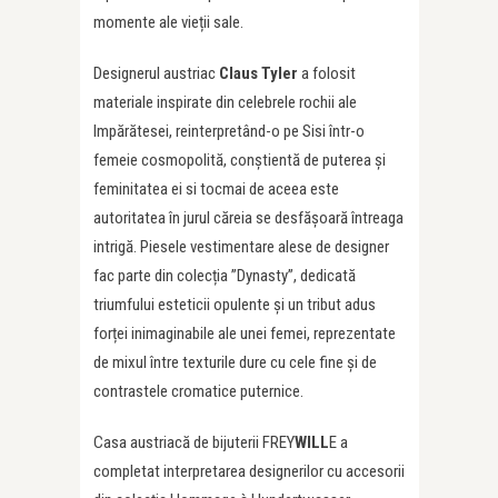
momente ale vieții sale.
Designerul austriac
Claus Tyler
a folosit
materiale inspirate din celebrele rochii ale
Impărătesei, reinterpretând-o pe Sisi într-o
femeie cosmopolită, conștientă de puterea și
feminitatea ei si tocmai de aceea este
autoritatea în jurul căreia se desfășoară întreaga
intrigă. Piesele vestimentare alese de designer
fac parte din colecția ”Dynasty”, dedicată
triumfului esteticii opulente și un tribut adus
forței inimaginabile ale unei femei, reprezentate
de mixul între texturile dure cu cele fine și de
contrastele cromatice puternice.
Casa austriacă de bijuterii FREY
WILL
E a
completat interpretarea designerilor cu accesorii