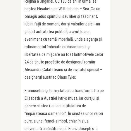
Regină a Ungariei. Cu 180 de ani în urmă, se
naștea Elisabeta de Wittelsbach – Sisi. Ca un
omagiu adus spiritului său liber și fascinant,
iubirii față de oameni, dar și valorilor care i-au
ghidat activitatea politică, a avut loc un
eveniment cu temă imperială, unde eleganța și
rafinamentul îmbinate cu dinamismul și
libertatea de mișcare au fost laitmotivele celor
24 de ținute pregătite de designerul român
Alexandra Calafeteanu și de invitatul special –
designerul austriac Claus Tyler.
Frumusețea și feminitatea au transformat-o pe
Elisabeth a Austriei într-o muză, iar curajul și
generozitatea i-au adus titulatura de
”împărăteasa oamenilor”. În cinstea unor valori
pure, a unei femei-simbol, chiar în ziua
aniversară a căsătoriei cu Franz Joseph s-a