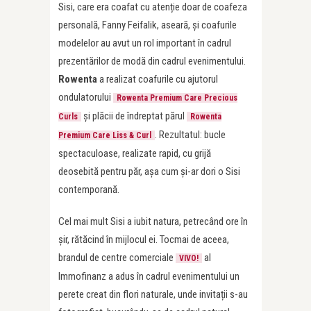
Sisi, care era coafat cu atenție doar de coafeza
personală, Fanny Feifalik, aseară, și coafurile
modelelor au avut un rol important în cadrul
prezentărilor de modă din cadrul evenimentului.
Rowenta
a realizat coafurile cu ajutorul
ondulatorului
Rowenta Premium Care Precious
și plăcii de îndreptat părul
Curls
Rowenta
. Rezultatul: bucle
Premium Care Liss & Curl
spectaculoase, realizate rapid, cu grijă
deosebită pentru păr, așa cum și-ar dori o Sisi
contemporană.
Cel mai mult Sisi a iubit natura, petrecând ore în
șir, rătăcind în mijlocul ei. Tocmai de aceea,
brandul de centre comerciale
al
VIVO!
Immofinanz a adus în cadrul evenimentului un
perete creat din flori naturale, unde invitații s-au