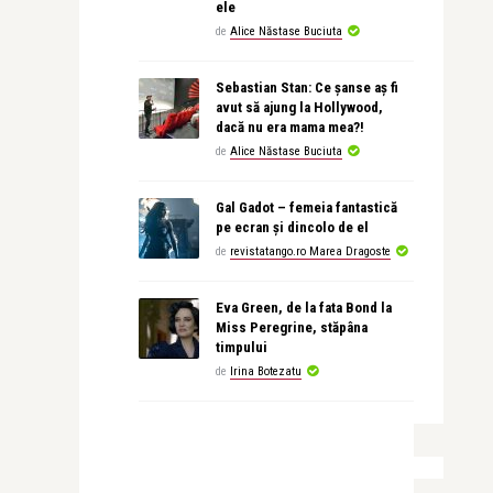
ele
de
Alice Năstase Buciuta
Sebastian Stan: Ce șanse aș fi
avut să ajung la Hollywood,
dacă nu era mama mea?!
de
Alice Năstase Buciuta
Gal Gadot – femeia fantastică
pe ecran și dincolo de el
de
revistatango.ro Marea Dragoste
Eva Green, de la fata Bond la
Miss Peregrine, stăpâna
timpului
de
Irina Botezatu