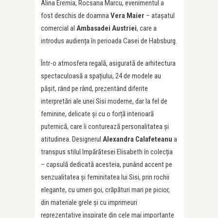
Alina Eremia, Rocsana Marcu, evenimentul a
fost deschis de doamna
Vera Maier
– atașatul
comercial al
Ambasadei Austriei
, care a
introdus audiența în perioada Casei de Habsburg.
Într-o atmosfera regală, asigurată de arhitectura
spectaculoasă a spațiului, 24 de modele au
pășit, rând pe rând, prezentând diferite
interpretări ale unei Sisi moderne, dar la fel de
feminine, delicate și cu o forță interioară
puternică, care îi conturează personalitatea și
atitudinea. Designerul
Alexandra Calafeteanu
a
transpus stilul Impărătesei Elisabeth în colecția
– capsulă dedicată acesteia, punând accent pe
senzualitatea și feminitatea lui Sisi, prin rochii
elegante, cu umeri goi, crăpături mari pe picior,
din materiale grele și cu imprimeuri
reprezentative inspirate din cele mai importante