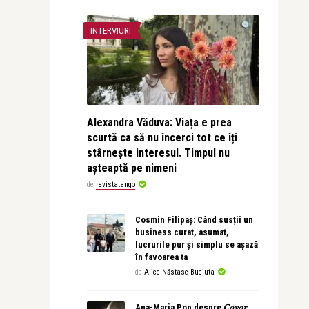
INTERVIURI
Alexandra Văduva: Viața e prea
scurtă ca să nu încerci tot ce îți
stârnește interesul. Timpul nu
așteaptă pe nimeni
de
revistatango
Cosmin Filipaș: Când susții un
business curat, asumat,
lucrurile pur și simplu se așază
în favoarea ta
de
Alice Năstase Buciuta
Ana-Maria Pop despre 𝐶𝑜𝑣𝑜𝑟