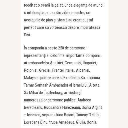
reeditat o seară la palat, unde eleganța de atunci
o întâlnește pe cea din zilele noastre, iar
acordurile de pian și vioară au creat duetul
perfect care să vorbească despre împărăteasa
Sisi.
În compania a peste 250 de persoane –
reprezentanți ai celor mai importante companii,
ai ambasadelor Austriei, Germaniei, Ungariei,
Poloniei, Greciei, Frantei, Italiei, Albaniei,
Malaysiei printre care si Excelenta Sa, doamna
Tamar Samash Ambasador al Israelului, Alteta
Sa Mihai de Laufenburg, ai media și
numeroaselor persoane publice: Andreea
Berecleanu, Rucsandra Hurezeanu, Sonia Argint
– Ionescu, soprana Irina Baiant, Tuncay Ozturk,
Loredana Dinu, trupa Amadeus, Giulia, Xonia,