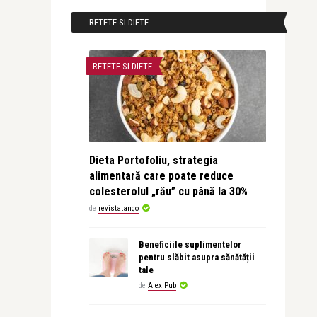
RETETE SI DIETE
RETETE SI DIETE
Dieta Portofoliu, strategia
alimentară care poate reduce
colesterolul „rău” cu până la 30%
de
revistatango
Beneficiile suplimentelor
pentru slăbit asupra sănătății
tale
de
Alex Pub