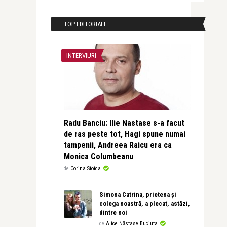
TOP EDITORIALE
INTERVIURI
Radu Banciu: Ilie Nastase s-a facut
de ras peste tot, Hagi spune numai
tampenii, Andreea Raicu era ca
Monica Columbeanu
de
Corina Stoica
Simona Catrina, prietena și
colega noastră, a plecat, astăzi,
dintre noi
de
Alice Năstase Buciuta