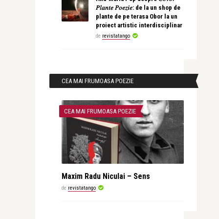
𝑃𝑙𝑎𝑛𝑡𝑒 𝑃𝑜𝑒𝑧𝑖𝑒: de la un shop de
plante de pe terasa Obor la un
proiect artistic interdisciplinar
de
revistatango
CEA MAI FRUMOASA POEZIE
CEA MAI FRUMOASA POEZIE
Maxim Radu Niculai – Sens
de
revistatango