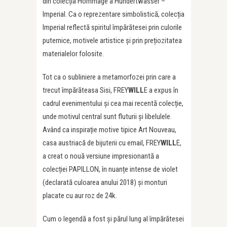
din colecția Hommage à Hundertwasser –
Imperial. Ca o reprezentare simbolistică, colecția
Imperial reflectă spiritul împărătesei prin culorile
puternice, motivele artistice și prin prețiozitatea
materialelor folosite.
Tot ca o subliniere a metamorfozei prin care a
trecut împărăteasa Sisi, FREY
WILL
E a expus în
cadrul evenimentului și cea mai recentă colecție,
unde motivul central sunt fluturii și libelulele.
Având ca inspirație motive tipice Art Nouveau,
casa austriacă de bijuterii cu email, FREY
WILL
E,
a creat o nouă versiune impresionantă a
colecției PAPILLON, în nuanțe intense de violet
(declarată culoarea anului 2018) și monturi
placate cu aur roz de 24k.
Cum o legendă a fost și părul lung al împărătesei