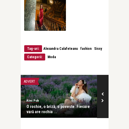
·
·
Tag-uri:
Alexandra Calafeteanu
fashion
Sissy
Categorii:
Moda
ADVERT
INTERVIURI
Alex Pub
revistatango
 vara
O rochie, o briză, o poveste. Fiecare
Patricia Vinc
vară are rochia ...
dacă Viena sa