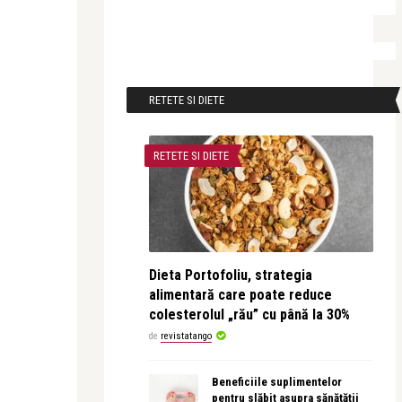
RETETE SI DIETE
RETETE SI DIETE
Dieta Portofoliu, strategia
alimentară care poate reduce
colesterolul „rău” cu până la 30%
de
revistatango
Beneficiile suplimentelor
pentru slăbit asupra sănătății