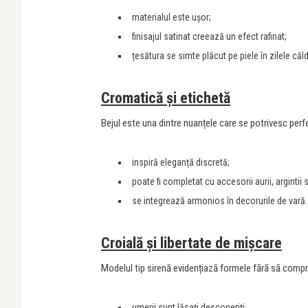
materialul este ușor;
finisajul satinat creează un efect rafinat;
țesătura se simte plăcut pe piele în zilele că
Cromatică și etichetă
Bejul este una dintre nuanțele care se potrivesc perf
inspiră eleganță discretă;
poate fi completat cu accesorii aurii, argintii 
se integrează armonios în decorurile de vară.
Croială și libertate de mișcare
Modelul tip sirenă evidențiază formele fără să comp
umerii sunt lăsați descoperiți;