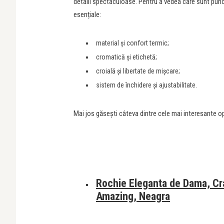
detalii spectaculoase. Pentru a vedea care sunt punct
esențiale:
material și confort termic;
cromatică și etichetă;
croială și libertate de mișcare;
sistem de închidere și ajustabilitate.
Mai jos găsești câteva dintre cele mai interesante opț
Rochie Eleganta de Dama, Cra
Amazing, Neagra