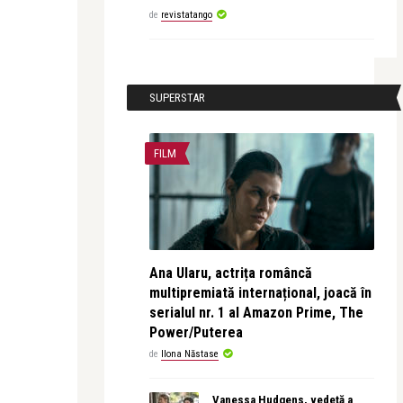
de
revistatango
SUPERSTAR
FILM
Ana Ularu, actrița româncă
multipremiată internațional, joacă în
serialul nr. 1 al Amazon Prime, The
Power/Puterea
de
Ilona Năstase
Vanessa Hudgens, vedetă a