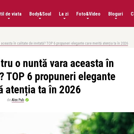
til de viata
Body&Soul
La zi
Foto&Video
Bloguri
C
 aceasta în calitate de invitată? TOP 6 propuneri elegante care merită atenția ta în 2026
tru o nuntă vara aceasta în
tă? TOP 6 propuneri elegante
ă atenția ta în 2026
de
Alex Pub