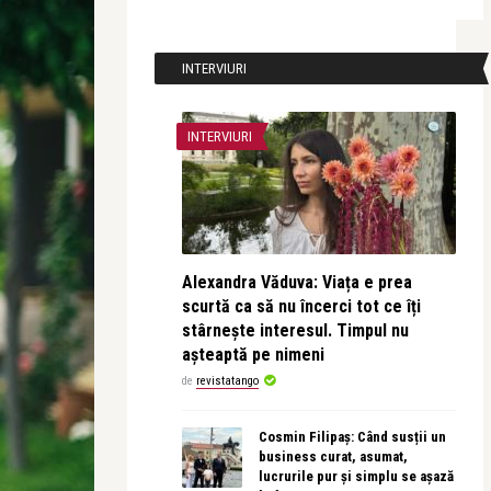
INTERVIURI
INTERVIURI
Alexandra Văduva: Viața e prea
scurtă ca să nu încerci tot ce îți
stârnește interesul. Timpul nu
așteaptă pe nimeni
de
revistatango
Cosmin Filipaș: Când susții un
business curat, asumat,
lucrurile pur și simplu se așază