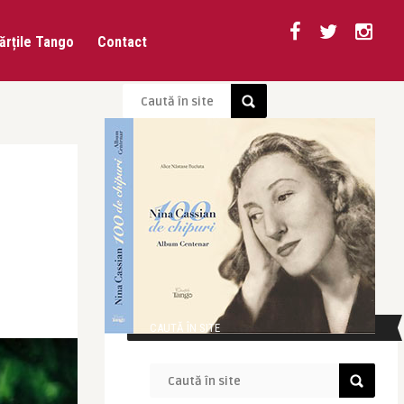
ărțile Tango
Contact
CAUTĂ ÎN SITE