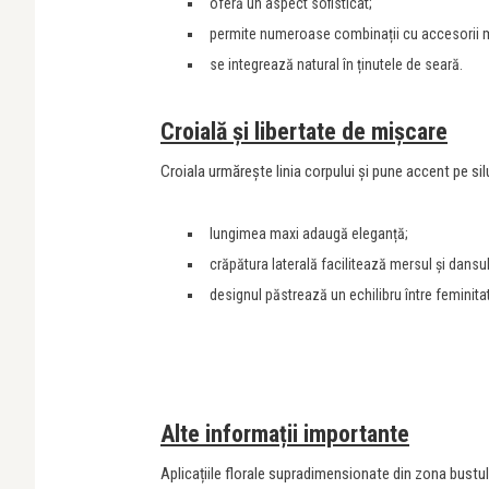
oferă un aspect sofisticat;
permite numeroase combinații cu accesorii m
se integrează natural în ținutele de seară.
Croială și libertate de mișcare
Croiala urmărește linia corpului și pune accent pe sil
lungimea maxi adaugă eleganță;
crăpătura laterală facilitează mersul și dansul
designul păstrează un echilibru între feminitat
Alte informații importante
Aplicațiile florale supradimensionate din zona bustulu