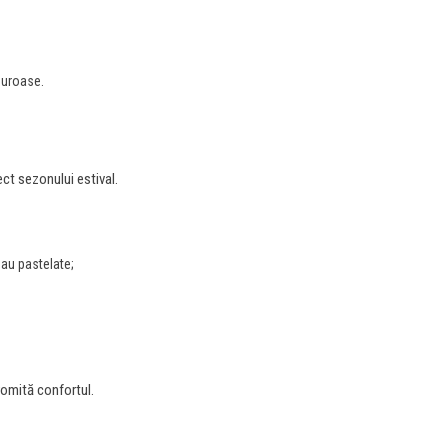
lduroase.
ect sezonului estival.
sau pastelate;
romită confortul.