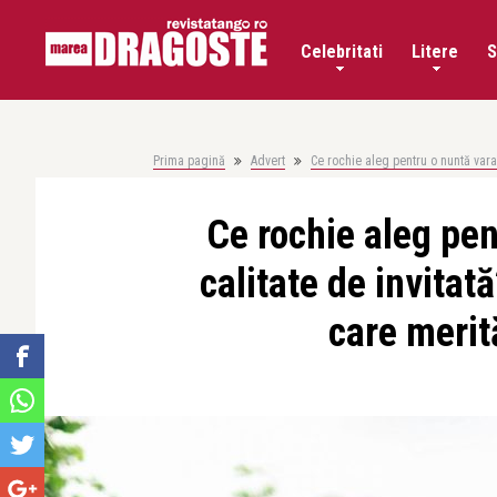
Celebritati
Litere
S
Prima pagină
Advert
Ce rochie aleg pentru o nuntă vara
Ce rochie aleg pen
calitate de invita
care merit