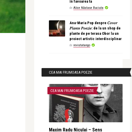
în favoarea ta
de
Alice Năstase Buciuta
Ana-Maria Pop despre 𝐶𝑜𝑣𝑜𝑟
𝑃𝑙𝑎𝑛𝑡𝑒 𝑃𝑜𝑒𝑧𝑖𝑒: de la un shop de
plante de pe terasa Obor la un
proiect artistic interdisciplinar
de
revistatango
CEA MAI FRUMOASA POEZIE
CEA MAI FRUMOASA POEZIE
Maxim Radu Niculai – Sens