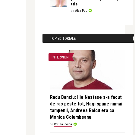
tale
de
Alex Pub
TOP EDITORIALE
INTERVIURI
Radu Banciu: Ilie Nastase s-a facut
de ras peste tot, Hagi spune numai
tampenii, Andreea Raicu era ca
Monica Columbeanu
de
Corina Stoica