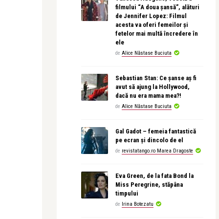
filmului “A doua șansă”, alături
de Jennifer Lopez: Filmul
acesta va oferi femeilor și
fetelor mai multă încredere în
ele
de
Alice Năstase Buciuta
Sebastian Stan: Ce șanse aș fi
avut să ajung la Hollywood,
dacă nu era mama mea?!
de
Alice Năstase Buciuta
Gal Gadot – femeia fantastică
pe ecran și dincolo de el
de
revistatango.ro Marea Dragoste
Eva Green, de la fata Bond la
Miss Peregrine, stăpâna
timpului
de
Irina Botezatu