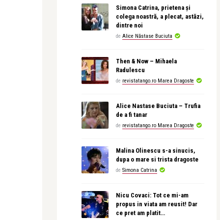
Simona Catrina, prietena și
colega noastră, a plecat, astăzi,
dintre noi
de
Alice Năstase Buciuta
Then & Now – Mihaela
Radulescu
de
revistatango.ro Marea Dragoste
Alice Nastase Buciuta – Trufia
de a fi tanar
de
revistatango.ro Marea Dragoste
Malina Olinescu s-a sinucis,
dupa o mare si trista dragoste
de
Simona Catrina
Nicu Covaci: Tot ce mi-am
propus in viata am reusit! Dar
ce pret am platit…