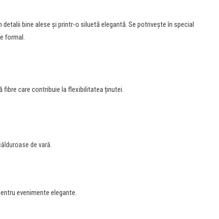
detalii bine alese și printr-o siluetă elegantă. Se potrivește în special
e formal.
fibre care contribuie la flexibilitatea ținutei.
ălduroase de vară.
 pentru evenimente elegante.