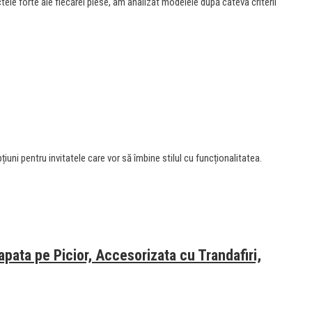
ele forte ale fiecărei piese, am analizat modelele după câteva criterii
iuni pentru invitatele care vor să îmbine stilul cu funcționalitatea.
pata pe Picior, Accesorizata cu Trandafiri,