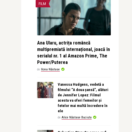
FILM
Ana Ularu, actrița româncă
multipremiată internațional, joacă în
serialul nr. 1 al Amazon Prime, The
Power/Puterea
de
Ilona Năstase
Vanessa Hudgens, vedetă a
filmului “A doua șansă”, alături
de Jennifer Lopez: Filmul
acesta va oferi femeilor și
fetelor mai multă încredere în
ele
de
Alice Năstase Buciuta