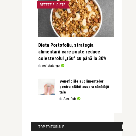
RETETE SI DIETE
Dieta Portofoliu, strategia
alimentară care poate reduce
colesterolul „rău” cu până la 30%
de
revistatango
Beneficiile suplimentelor
pentru slăbit asupra sănătății
tale
de
Alex Pub
TOP EDITORIALE