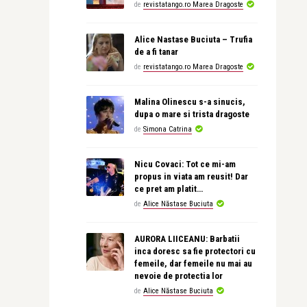
de
revistatango.ro Marea Dragoste
Alice Nastase Buciuta – Trufia
de a fi tanar
de
revistatango.ro Marea Dragoste
Malina Olinescu s-a sinucis,
dupa o mare si trista dragoste
de
Simona Catrina
Nicu Covaci: Tot ce mi-am
propus in viata am reusit! Dar
ce pret am platit…
de
Alice Năstase Buciuta
AURORA LIICEANU: Barbatii
inca doresc sa fie protectori cu
femeile, dar femeile nu mai au
nevoie de protectia lor
de
Alice Năstase Buciuta