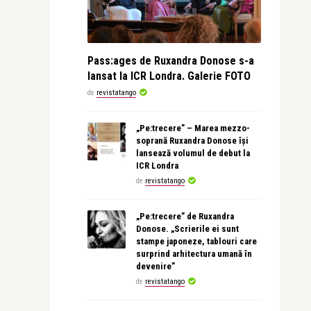
Pass:ages de Ruxandra Donose s-a
lansat la ICR Londra. Galerie FOTO
de
revistatango
„Pe:trecere” – Marea mezzo-
soprană Ruxandra Donose își
lansează volumul de debut la
ICR Londra
de
revistatango
„Pe:trecere” de Ruxandra
Donose. „Scrierile ei sunt
stampe japoneze, tablouri care
surprind arhitectura umană în
devenire”
de
revistatango