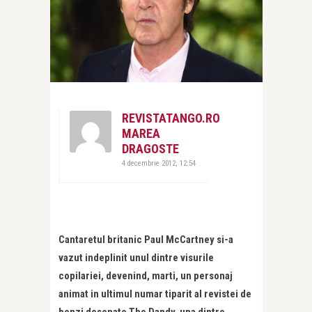
REVISTATANGO.RO
MAREA
DRAGOSTE
4 decembrie 2012, 12:54
Cantaretul britanic Paul McCartney si-a
vazut indeplinit unul dintre visurile
copilariei, devenind, marti, un personaj
animat in ultimul numar tiparit al revistei de
benzi desenate The Dandy, una dintre