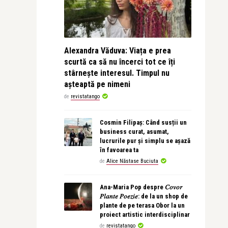
Alexandra Văduva: Viața e prea
scurtă ca să nu încerci tot ce îți
stârnește interesul. Timpul nu
așteaptă pe nimeni
de
revistatango
Cosmin Filipaș: Când susții un
business curat, asumat,
lucrurile pur și simplu se așază
în favoarea ta
de
Alice Năstase Buciuta
Ana-Maria Pop despre 𝐶𝑜𝑣𝑜𝑟
𝑃𝑙𝑎𝑛𝑡𝑒 𝑃𝑜𝑒𝑧𝑖𝑒: de la un shop de
plante de pe terasa Obor la un
proiect artistic interdisciplinar
de
revistatango