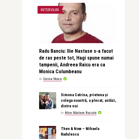
INTERVIURI
Radu Banciu: Ilie Nastase s-a facut
de ras peste tot, Hagi spune numai
tampenii, Andreea Raicu era ca
Monica Columbeanu
de
Corina Stoica
Simona Catrina, prietena și
colega noastră, a plecat, astăzi,
dintre noi
de
Alice Năstase Buciuta
Then & Now – Mihaela
Radulescu