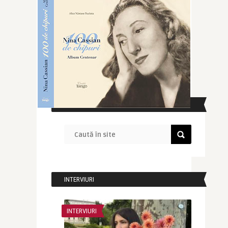
CAUTĂ ÎN SITE
INTERVIURI
INTERVIURI