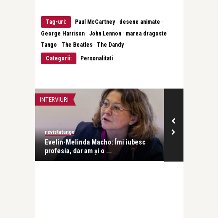
·
·
Tag-uri:
Paul McCartney
desene animate
·
·
·
George Harrison
John Lennon
marea dragoste
·
·
Tango
The Beatles
The Dandy
Categorii:
Personalitati
INTERVIURI
INTERVIURI
revistatango
Alice Năstase B
Evelin-Melinda Macho: Îmi iubesc
Mihaela Rădul
profesia, dar am și o ...
venit exact câ