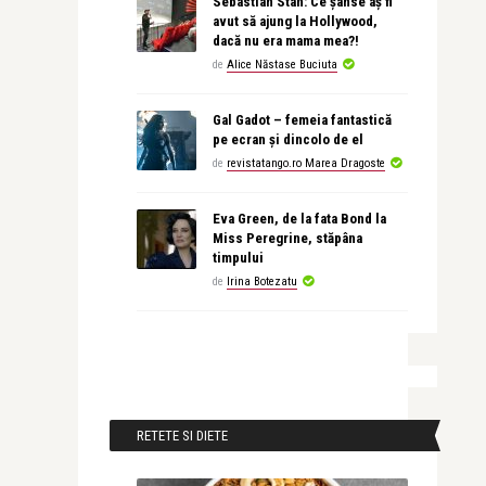
Sebastian Stan: Ce șanse aș fi
avut să ajung la Hollywood,
dacă nu era mama mea?!
de
Alice Năstase Buciuta
Gal Gadot – femeia fantastică
pe ecran și dincolo de el
de
revistatango.ro Marea Dragoste
Eva Green, de la fata Bond la
Miss Peregrine, stăpâna
timpului
de
Irina Botezatu
RETETE SI DIETE