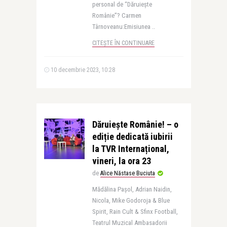
personal de “Dăruiește
Românie”? Carmen
Târnoveanu:Emisiunea ..
CITEȘTE ÎN CONTINUARE
10 decembrie 2023, 10:28
Dăruiește Românie! – o
ediție dedicată iubirii
la TVR Internațional,
vineri, la ora 23
de
Alice Năstase Buciuta
Mădălina Pașol, Adrian Naidin,
Nicola, Mike Godoroja & Blue
Spirit, Rain Cult & Sfinx Football,
Teatrul Muzical Ambasadorii