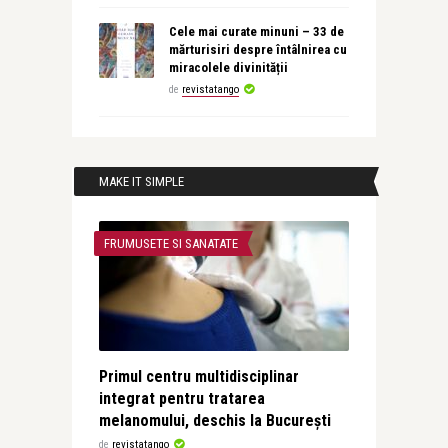
Cele mai curate minuni – 33 de
mărturisiri despre întâlnirea cu
miracolele divinității
de
revistatango
MAKE IT SIMPLE
FRUMUSETE SI SANATATE
Primul centru multidisciplinar
integrat pentru tratarea
melanomului, deschis la București
de
revistatango