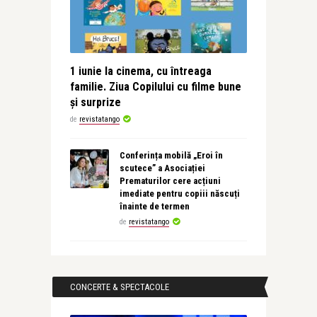
1 iunie la cinema, cu întreaga
familie. Ziua Copilului cu filme bune
și surprize
de
revistatango
Conferința mobilă „Eroi în
scutece” a Asociației
Prematurilor cere acțiuni
imediate pentru copiii născuți
înainte de termen
de
revistatango
CONCERTE & SPECTACOLE