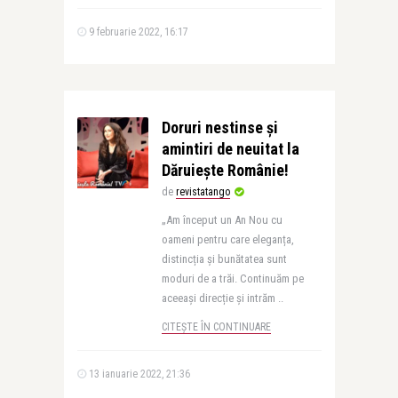
9 februarie 2022, 16:17
Doruri nestinse și
amintiri de neuitat la
Dăruiește Românie!
de
revistatango
„Am început un An Nou cu
oameni pentru care eleganța,
distincția și bunătatea sunt
moduri de a trăi. Continuăm pe
aceeași direcție și intrăm ..
CITEȘTE ÎN CONTINUARE
13 ianuarie 2022, 21:36