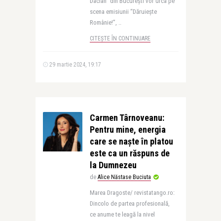
Dacian” din București vor urca pe
scena emisiunii “Dăruiește
Românie!”, ..
CITEȘTE ÎN CONTINUARE
29 martie 2024, 19:17
Carmen Târnoveanu:
Pentru mine, energia
care se naște în platou
este ca un răspuns de
la Dumnezeu
de
Alice Năstase Buciuta
Marea Dragoste/ revistatango.ro:
Dincolo de partea profesională,
ce anume te leagă la nivel