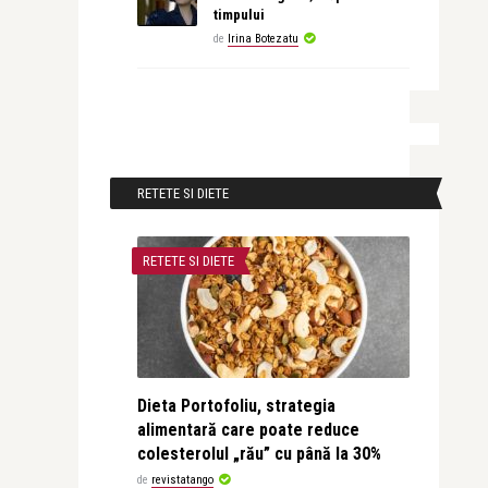
timpului
de
Irina Botezatu
RETETE SI DIETE
RETETE SI DIETE
Dieta Portofoliu, strategia
alimentară care poate reduce
colesterolul „rău” cu până la 30%
de
revistatango