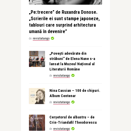
„Pe:trecere” de Ruxandra Donose.
„Scrierile ei sunt stampe japoneze,
tablouri care surprind arhitectura
umană în devenire”
de
revistatango
„Povești adevărate din
străbuni” de Elena Nane s-a
lansat la Muzeul Național al
Literaturii Române
de
revistatango
Nina Cassian – 100 de chipuri.
Album Centenar
de
revistatango
Cerșetorul de albastru – de
Crin-Triandafil Theodorescu
de
revistatango