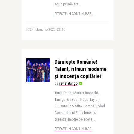
aduc primăvara ..
CITEȘTE ÎN CONTINUARE
24 februarie 2022, 23:10
Dăruiește Românie!
Talent, ritmuri moderne
și inocența copilăriei
de
revistatango
Tania Popa, Marius Bodochi,
Tamiga & 2Bad, Trupa Taylor,
Julianne P. & Sfinx Football, Vlad
Constantin și Erica Ionescu
creează emoție pe scena ..
CITEȘTE ÎN CONTINUARE