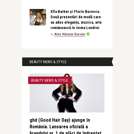
Ella Barker și Florin Burescu.
Două prezentări de modă care
au adus eleganța, muzica, arta
românească în inima Londrei
de
Alice Năstase Buciuta
BEAUTY NEWS & STYLE
BEAUTY NEWS & STYLE
ghd (Good Hair Day) ajunge în
România. Lansarea oficială a
brandului nr. 1 de plăci de îndreptat