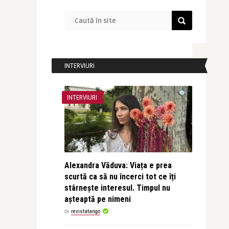
INTERVIURI
INTERVIURI
Alexandra Văduva: Viața e prea
scurtă ca să nu încerci tot ce îți
stârnește interesul. Timpul nu
așteaptă pe nimeni
de
revistatango