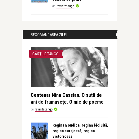
de
revistatango
RECOMANDAREA ZILEI
CĂRȚILE TANGO
Centenar Nina Cassian. O sută de
ani de frumusețe. O mie de poeme
de
revistatango
Regina Boudica, regina biciuită,
regina curajoasă, regina
victorioasă