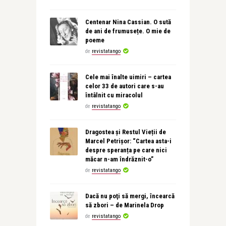
Centenar Nina Cassian. O sută
de ani de frumusețe. O mie de
poeme
de
revistatango
Cele mai înalte uimiri – cartea
celor 33 de autori care s-au
întâlnit cu miracolul
de
revistatango
Dragostea și Restul Vieții de
Marcel Petrișor: “Cartea asta-i
despre speranța pe care nici
măcar n-am îndrăznit-o”
de
revistatango
Dacă nu poţi să mergi, încearcă
să zbori – de Marinela Drop
de
revistatango