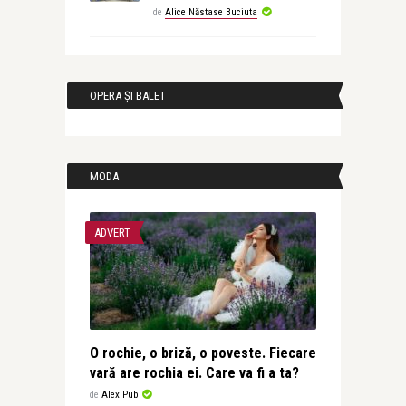
de
Alice Năstase Buciuta
OPERA ȘI BALET
MODA
ADVERT
O rochie, o briză, o poveste. Fiecare
vară are rochia ei. Care va fi a ta?
de
Alex Pub