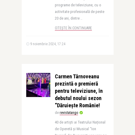
programe de televiziune, cu o
activitate profesională de peste
20 de ani, dintre ..
CITEȘTE ÎN CONTINUARE
9 noiembrie 2024, 17:24
Carmen Târnoveanu
prezintă o premieră
pentru televiziune, în
debutul noului sezon
“Dăruiește Românie!
de
revistatango
40 de artiști ai Teatrului Național
de Operetă și Musical “Ion