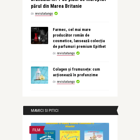
părul din Marea Britanie
de
revistatango
Farmec, cel mai mare
producător român de
cosmetice, lansează colecția
de parfumuri premium Epithet
de
revistatango
Colagen și frumusețe: cum
acționează în profunzime
de
revistatango
MAMICI SI PITICI
FILM