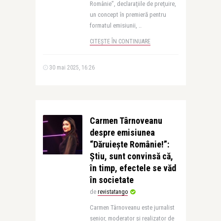
Românie”, declaraţiile de preţuire,
un concept în premieră pentru
formatul emisiunii, ..
CITEȘTE ÎN CONTINUARE
30 mai 2025, 16:26
Carmen Târnoveanu
despre emisiunea
“Dăruiește Românie!”:
Știu, sunt convinsă că,
în timp, efectele se văd
în societate
de
revistatango
Carmen Târnoveanu este jurnalist
senior, moderator și realizator de