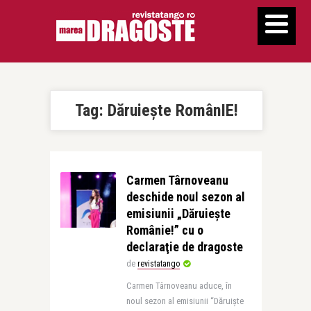
Tag:
Dăruieşte RomânIE!
Carmen Târnoveanu
deschide noul sezon al
emisiunii „Dăruiește
Românie!” cu o
declaraţie de dragoste
de
revistatango
Carmen Târnoveanu aduce, în
noul sezon al emisiunii “Dăruişte