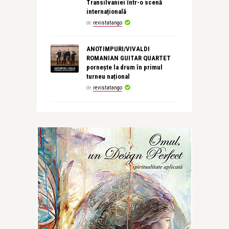
Transilvaniei într-o scenă
internațională
de
revistatango
ANOTIMPURI/VIVALDI
ROMANIAN GUITAR QUARTET
pornește la drum în primul
turneu național
de
revistatango