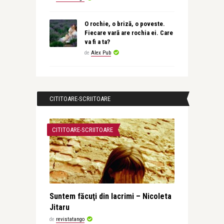
O rochie, o briză, o poveste.
Fiecare vară are rochia ei. Care
va fi a ta?
de
Alex Pub
CITITOARE-SCRIITOARE
CITITOARE-SCRIITOARE
Suntem făcuţi din lacrimi – Nicoleta
Jitaru
de
revistatango