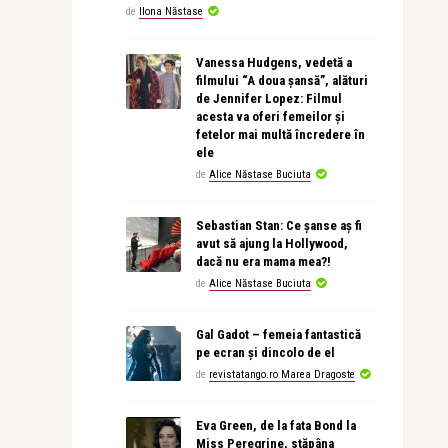
de
Ilona Năstase
Vanessa Hudgens, vedetă a
filmului “A doua șansă”, alături
de Jennifer Lopez: Filmul
acesta va oferi femeilor și
fetelor mai multă încredere în
ele
de
Alice Năstase Buciuta
Sebastian Stan: Ce șanse aș fi
avut să ajung la Hollywood,
dacă nu era mama mea?!
de
Alice Năstase Buciuta
Gal Gadot – femeia fantastică
pe ecran și dincolo de el
de
revistatango.ro Marea Dragoste
Eva Green, de la fata Bond la
Miss Peregrine, stăpâna