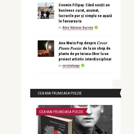
Cosmin Filipaș: Când susții un
business curat, asumat,
lucrurile pur și simplu se așază
în favoarea ta
de
Alice Năstase Buciuta
Ana-Maria Pop despre 𝐶𝑜𝑣𝑜𝑟
𝑃𝑙𝑎𝑛𝑡𝑒 𝑃𝑜𝑒𝑧𝑖𝑒: de la un shop de
plante de pe terasa Obor la un
proiect artistic interdisciplinar
de
revistatango
CEA MAI FRUMOASA POEZIE
CEA MAI FRUMOASA POEZIE