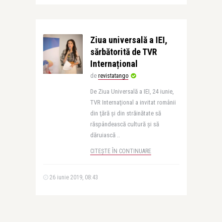
Ziua universală a IEI,
sărbătorită de TVR
Internațional
de
revistatango
De Ziua Universală a IEI, 24 iunie,
TVR Internaţional a invitat românii
din ţără şi din străinătate să
răspândească cultură şi să
dăruiască ..
CITEȘTE ÎN CONTINUARE
26 iunie 2019, 08:43