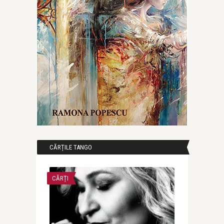
CĂRȚILE TANGO
CĂRȚI