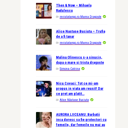
Then & Now – Mihaela
Radulescu
de
revistatango.ro Marea Dragoste
Alice Nastase Buciuta – Trufia
de a fi tanar
de
revistatango.ro Marea Dragoste
Malina Olinescu s-a sinucis,
dupa o mare si trista dragoste
de
Simona Catrina
Nicu Covaci: Tot ce mi-am
propus in viata am reusit! Dar
ce pret am platit…
de
Alice Năstase Buciuta
AURORA LIICEANU: Barbatii
inca doresc sa fie protectori cu
femeile, dar femeile nu mai au