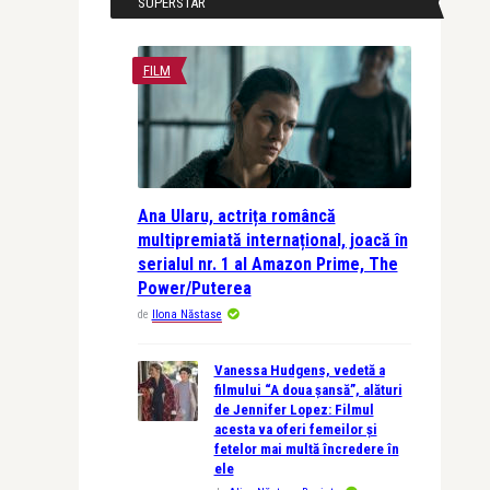
SUPERSTAR
FILM
Ana Ularu, actrița româncă
multipremiată internațional, joacă în
serialul nr. 1 al Amazon Prime, The
Power/Puterea
de
Ilona Năstase
Vanessa Hudgens, vedetă a
filmului “A doua șansă”, alături
de Jennifer Lopez: Filmul
acesta va oferi femeilor și
fetelor mai multă încredere în
ele