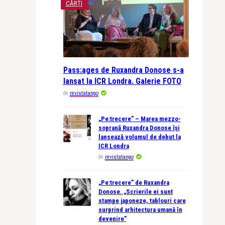
CĂRȚI
Pass:ages de Ruxandra Donose s-a
lansat la ICR Londra. Galerie FOTO
de
revistatango
„Pe:trecere” – Marea mezzo-
soprană Ruxandra Donose își
lansează volumul de debut la
ICR Londra
de
revistatango
„Pe:trecere” de Ruxandra
Donose. „Scrierile ei sunt
stampe japoneze, tablouri care
surprind arhitectura umană în
devenire”