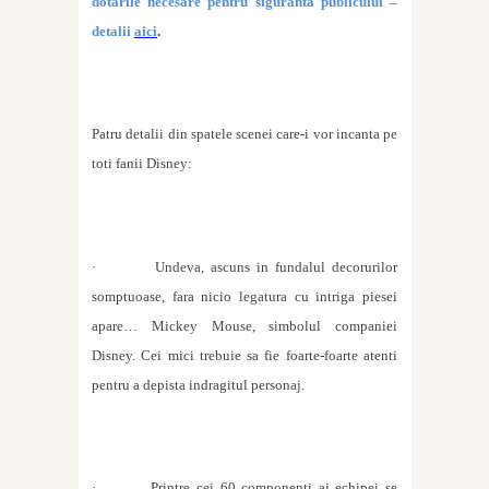
dot
a
rile necesare pentru siguranta publicului –
detalii
aici
.
Patru detalii din spatele scenei care-i vor incanta pe
toti fanii Disney:
·
Undeva, ascuns in fundalul decorurilor
somptuoase, fara nicio legatura cu intriga piesei
apare… Mickey Mouse, simbolul companiei
Disney. Cei mici trebuie sa fie foarte-foarte atenti
pentru a depista indragitul personaj.
·
Printre cei 60 componenti ai echipei se