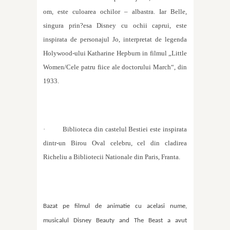
om, este culoarea ochilor – albastra. Iar Belle,
singura prin?esa Disney cu ochii caprui, este
inspirata de personajul Jo, interpretat de legenda
Holywood-ului Katharine Hepburn in filmul „Little
Women/Cele patru fiice ale doctorului March“, din
1933.
·
Biblioteca din castelul Bestiei este inspirata
dintr-un Birou Oval celebru, cel din cladirea
Richeliu a Bibliotecii Nationale din Paris, Franta.
Bazat pe filmul de animatie cu acelasi nume,
musicalul Disney Beauty and The Beast a avut