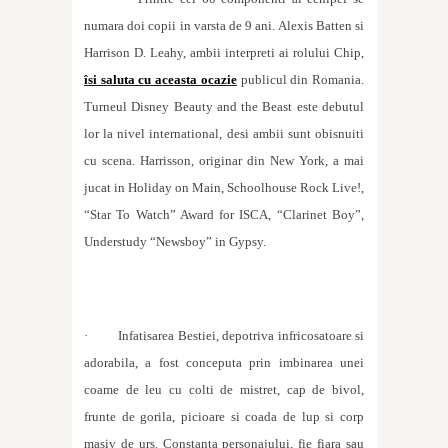
numara doi copii in varsta de 9 ani. Alexis Batten si
Harrison D. Leahy, ambii interpreti ai rolului Chip,
îsi saluta cu aceasta ocazie
publicul din Romania.
Turneul Disney Beauty and the Beast este debutul
lor la nivel international, desi ambii sunt obisnuiti
cu scena. Harrisson, originar din New York, a mai
jucat in Holiday on Main, Schoolhouse Rock Live!,
“Star To Watch” Award for ISCA, “Clarinet Boy”,
Understudy “Newsboy” in Gypsy.
·
Infatisarea Bestiei, depotriva infricosatoare si
adorabila, a fost conceputa
prin imbinarea unei
coame de leu cu colti de mistret, cap de bivol,
frunte de gorila, picioare si coada de lup si corp
masiv de urs. Constanta personajului, fie fiara sau