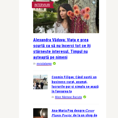
INTERVIURI
Alexandra Văduva: Viața e prea
scurtă ca să nu încerci tot ce îți
stârnește interesul. Timpul nu
așteaptă pe nimeni
de
revistatango
Cosmin Filipaș: Când susții un
business curat, asumat,
lucrurile pur și simplu se așază
în favoarea ta
de
Alice Năstase Buciuta
Ana-Maria Pop despre 𝐶𝑜𝑣𝑜𝑟
𝑃𝑙𝑎𝑛𝑡𝑒 𝑃𝑜𝑒𝑧𝑖𝑒: de la un shop de