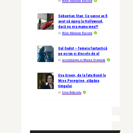
de
Alice Năstase Buciuta
Sebastian Stan: Ce șanse aș fi
avut să ajung la Hollywood,
dacă nu era mama mea?!
de
Alice Năstase Buciuta
Gal Gadot – femeia fantastică
pe ecran și dincolo de el
de
revistatango.ro Marea Dragoste
Eva Green, de la fata Bond la
Miss Peregrine, stăpâna
timpului
de
Irina Botezatu