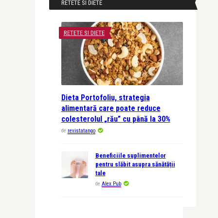
RETETE SI DIETE
RETETE SI DIETE
Dieta Portofoliu, strategia
alimentară care poate reduce
colesterolul „rău” cu până la 30%
de
revistatango
Beneficiile suplimentelor
pentru slăbit asupra sănătății
tale
de
Alex Pub