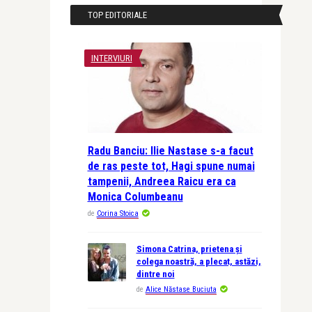
TOP EDITORIALE
INTERVIURI
Radu Banciu: Ilie Nastase s-a facut
de ras peste tot, Hagi spune numai
tampenii, Andreea Raicu era ca
Monica Columbeanu
de
Corina Stoica
Simona Catrina, prietena și
colega noastră, a plecat, astăzi,
dintre noi
de
Alice Năstase Buciuta