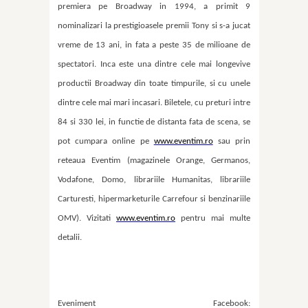
premiera pe Broadway i
n 1994, a primit 9
nominaliz
ari la prestigioasele premii Tony si s-a jucat
vreme de 13 ani, in fata a peste 35 de milioane de
spectatori. Inca este una dintre cele mai longevive
productii Broadway din toate timpurile, si cu unele
dintre cele mai mari incasari. Biletele, cu pre
turi intre
84 si 330 lei, in functie de distanta fata de scena,
se
pot cumpara online pe
www.eventim.ro
sau prin
reteaua Eventim (magazinele Orange, Germanos,
Vodafone, Domo, librariile Humanitas, librariile
Carturesti, hipermarketurile Carrefour si benzinariile
OMV). Vizitati
www.eventim.ro
pentru mai multe
detalii.
Eveniment Facebook: