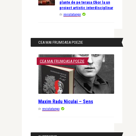
plante de pe terasa Obor la un
proiect artistic interdisciplinar
de
revistatango
CEA MAI FRUMOASA POEZIE
CEA MAI FRUMOASA POEZIE
Maxim Radu Niculai – Sens
de
revistatango