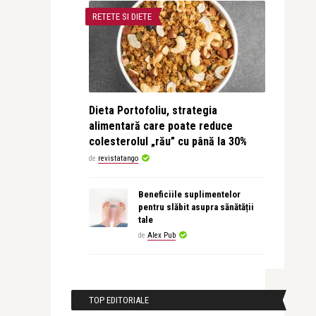
RETETE SI DIETE
Dieta Portofoliu, strategia
alimentară care poate reduce
colesterolul „rău” cu până la 30%
de
revistatango
Beneficiile suplimentelor
pentru slăbit asupra sănătății
tale
de
Alex Pub
TOP EDITORIALE