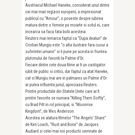
Austriacul Michael Haneke, considerat unul dintre
cei mai mari regizori europeni, a impresionat
publicul cu “Amour”, o poveste despre iubirea
matura dintre o femeie pe moarte si sotul ei, care
incearca sa faca fata bolii acesteia.
Reuters mai remarca faptul ca “Dupa dealuri” de
Cristian Mungiu este “o alta ilustrare fara cusur a
suferintei umane” si il pune pe acesta in fruntea
plutonului de favoriti la Palme d’Or.
Fiecare dintre cele doua filme ar fi un castigator
iubit de public si critici, dar faptul ca atat Haneke,
cat si Mungiu mai are in palmares un Palme d’Or
ar putea influenta juriul, apreciaza Reuters.
Printre productiile din Statele Unite care ar fi
printre favorite se numara “Killing Them Softly”,
cu Brad Pitt in rol principal, si “Moonrise
Kingdom”, de Wes Anderson.
Acestea se alatura filmelor “The Angels’ Share”
de Ken Loach, “Rust and Bone” de Jacques
Audiard si celei mai noi productii semnate de