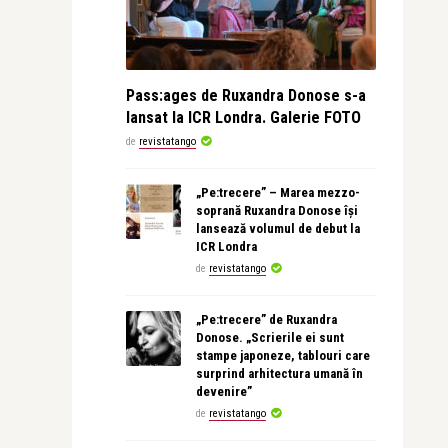
Pass:ages de Ruxandra Donose s-a
lansat la ICR Londra. Galerie FOTO
de
revistatango
„Pe:trecere” – Marea mezzo-
soprană Ruxandra Donose își
lansează volumul de debut la
ICR Londra
de
revistatango
„Pe:trecere” de Ruxandra
Donose. „Scrierile ei sunt
stampe japoneze, tablouri care
surprind arhitectura umană în
devenire”
de
revistatango