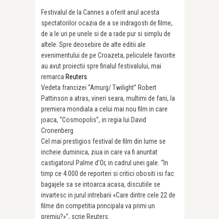
Festivalul de la Cannes a oferit anul acesta
spectatorilor ocazia de a se indragosti de filme,
de a le uri pe unele si de a rade pur si simplu de
altele. Spre deosebire de alte editii ale
evenimentului de pe Croazeta, peliculele favorite
au avut proiectii spre finalul festivalului, mai
remarca
Reuters
.
Vedeta francizei “Amurg/ Twilight” Robert
Pattinson a atras, vineri seara, multimi de fani, la
premiera mondiala a celui mai nou film in care
joaca, “Cosmopolis”, in regia lui David
Cronenberg.
Cel mai prestigios festival de film din lume se
incheie duminica, ziua in care va fi anuntat
castigatorul Palme d’Or, in cadrul unei gale. “In
timp ce 4.000 de reporteri si critici obositi isi fac
bagajele sa se intoarca acasa, discutiile se
invartesc in jurul intrebarii «Care dintre cele 22 de
filme din competitia principala va primi un
premiu?»”, scrie Reuters.