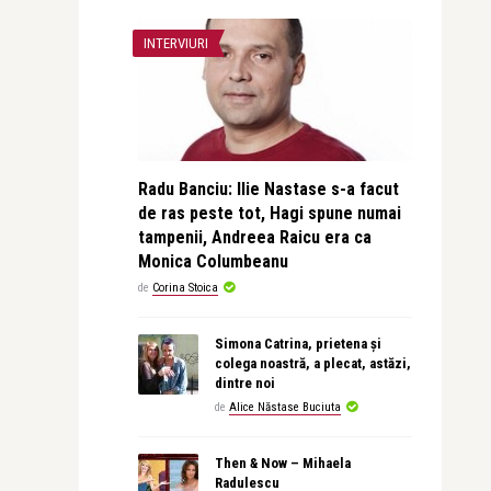
INTERVIURI
Radu Banciu: Ilie Nastase s-a facut
de ras peste tot, Hagi spune numai
tampenii, Andreea Raicu era ca
Monica Columbeanu
de
Corina Stoica
Simona Catrina, prietena și
colega noastră, a plecat, astăzi,
dintre noi
de
Alice Năstase Buciuta
Then & Now – Mihaela
Radulescu