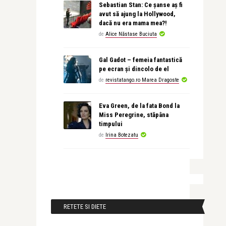
Sebastian Stan: Ce șanse aș fi
avut să ajung la Hollywood,
dacă nu era mama mea?!
de
Alice Năstase Buciuta
Gal Gadot – femeia fantastică
pe ecran și dincolo de el
de
revistatango.ro Marea Dragoste
Eva Green, de la fata Bond la
Miss Peregrine, stăpâna
timpului
de
Irina Botezatu
RETETE SI DIETE