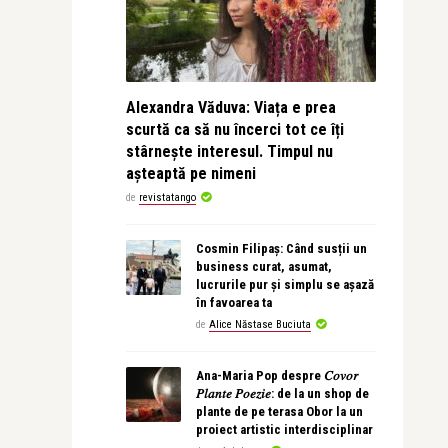
Alexandra Văduva: Viața e prea
scurtă ca să nu încerci tot ce îți
stârnește interesul. Timpul nu
așteaptă pe nimeni
de
revistatango
Cosmin Filipaș: Când susții un
business curat, asumat,
lucrurile pur și simplu se așază
în favoarea ta
de
Alice Năstase Buciuta
Ana-Maria Pop despre 𝐶𝑜𝑣𝑜𝑟
𝑃𝑙𝑎𝑛𝑡𝑒 𝑃𝑜𝑒𝑧𝑖𝑒: de la un shop de
plante de pe terasa Obor la un
proiect artistic interdisciplinar