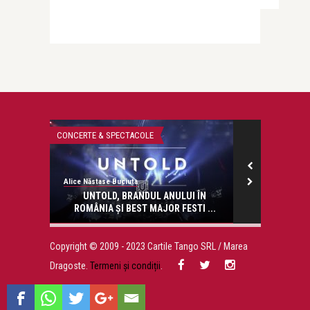
CONCERTE & SPECTACOLE
LIFE
Alice Năstase Buciuta
revistatango.ro
onose.
UNTOLD, BRANDUL ANULUI ÎN
Alexandru Mu
ROMÂNIA ȘI BEST MAJOR FESTI ...
Bote
Copyright © 2009 - 2023 Cartile Tango SRL / Marea
Dragoste.
Termeni și condiții
.