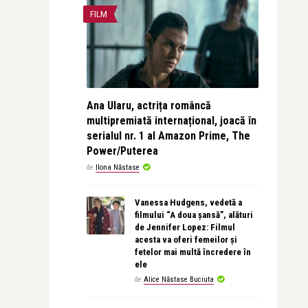
FILM
Ana Ularu, actrița româncă
multipremiată internațional, joacă în
serialul nr. 1 al Amazon Prime, The
Power/Puterea
de
Ilona Năstase
Vanessa Hudgens, vedetă a
filmului “A doua șansă”, alături
de Jennifer Lopez: Filmul
acesta va oferi femeilor și
fetelor mai multă încredere în
ele
de
Alice Năstase Buciuta