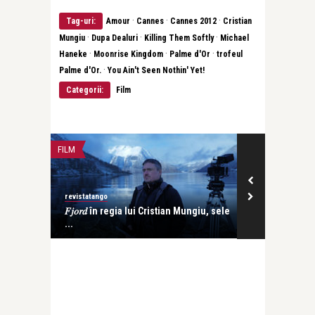
·
·
·
Tag-uri:
Amour
Cannes
Cannes 2012
Cristian
·
·
·
Mungiu
Dupa Dealuri
Killing Them Softly
Michael
·
·
·
Haneke
Moonrise Kingdom
Palme d'Or
trofeul
·
Palme d'Or.
You Ain't Seen Nothin' Yet!
Categorii:
Film
FILM
FILM
revistatango
revistatango.ro
an
𝐹𝑗𝑜𝑟𝑑 în regia lui Cristian Mungiu, sele
„La Gomera” –
...
comice � ...