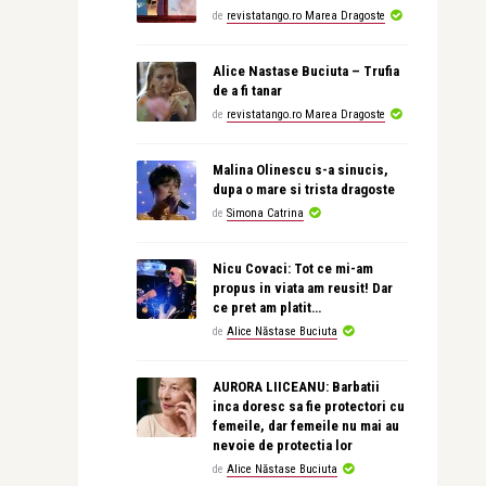
de
revistatango.ro Marea Dragoste
Alice Nastase Buciuta – Trufia
de a fi tanar
de
revistatango.ro Marea Dragoste
Malina Olinescu s-a sinucis,
dupa o mare si trista dragoste
de
Simona Catrina
Nicu Covaci: Tot ce mi-am
propus in viata am reusit! Dar
ce pret am platit…
de
Alice Năstase Buciuta
AURORA LIICEANU: Barbatii
inca doresc sa fie protectori cu
femeile, dar femeile nu mai au
nevoie de protectia lor
de
Alice Năstase Buciuta