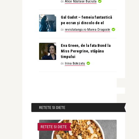
de
Alice Năstase Buciuta
Gal Gadot – femeia fantastică
pe ecran și dincolo de el
de
revistatango.ro Marea Dragoste
Eva Green, de la fata Bond la
Miss Peregrine, stăpâna
timpului
de
Irina Botezatu
RETETE SI DIETE
RETETE SI DIETE