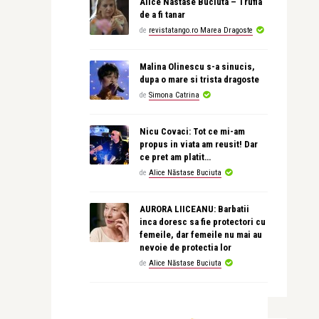
Alice Nastase Buciuta – Trufia
de a fi tanar
de
revistatango.ro Marea Dragoste
Malina Olinescu s-a sinucis,
dupa o mare si trista dragoste
de
Simona Catrina
Nicu Covaci: Tot ce mi-am
propus in viata am reusit! Dar
ce pret am platit…
de
Alice Năstase Buciuta
AURORA LIICEANU: Barbatii
inca doresc sa fie protectori cu
femeile, dar femeile nu mai au
nevoie de protectia lor
de
Alice Năstase Buciuta