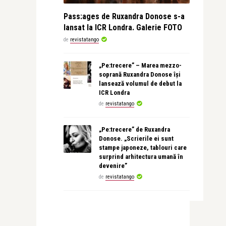
Pass:ages de Ruxandra Donose s-a
lansat la ICR Londra. Galerie FOTO
de
revistatango
„Pe:trecere” – Marea mezzo-
soprană Ruxandra Donose își
lansează volumul de debut la
ICR Londra
de
revistatango
„Pe:trecere” de Ruxandra
Donose. „Scrierile ei sunt
stampe japoneze, tablouri care
surprind arhitectura umană în
devenire”
de
revistatango