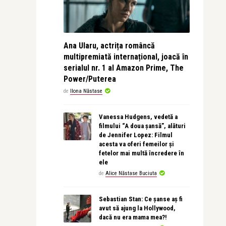
Ana Ularu, actrița româncă
multipremiată internațional, joacă în
serialul nr. 1 al Amazon Prime, The
Power/Puterea
de
Ilona Năstase
Vanessa Hudgens, vedetă a
filmului “A doua șansă”, alături
de Jennifer Lopez: Filmul
acesta va oferi femeilor și
fetelor mai multă încredere în
ele
de
Alice Năstase Buciuta
Sebastian Stan: Ce șanse aș fi
avut să ajung la Hollywood,
dacă nu era mama mea?!