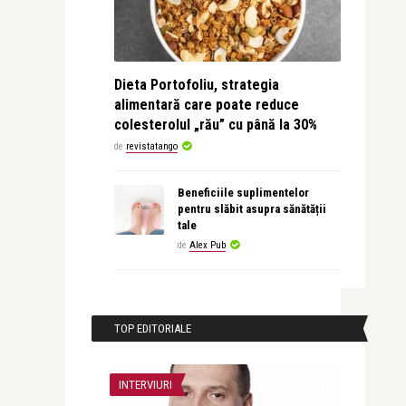
Dieta Portofoliu, strategia
alimentară care poate reduce
colesterolul „rău” cu până la 30%
de
revistatango
Beneficiile suplimentelor
pentru slăbit asupra sănătății
tale
de
Alex Pub
TOP EDITORIALE
INTERVIURI