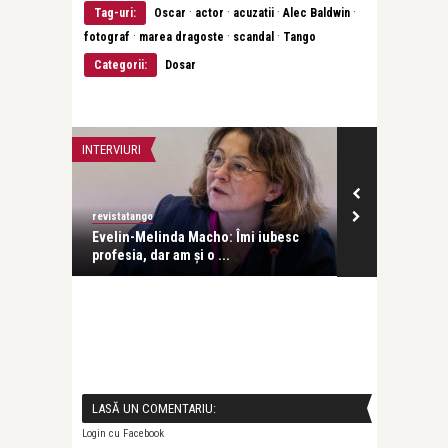
·
·
·
·
Tag-uri:
Oscar
actor
acuzatii
Alec Baldwin
·
·
·
fotograf
marea dragoste
scandal
Tango
Categorii:
Dosar
INTERVIURI
INTERVIURI
revistatango
Alice Năstase B
Evelin-Melinda Macho: Îmi iubesc
Mihaela Rădul
profesia, dar am și o ...
venit exact câ
LASĂ UN COMENTARIU:
Login cu Facebook