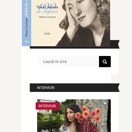
CAUTĂ ÎN SITE
INTERVIURI
INTERVIURI