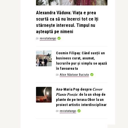
Alexandra Văduva: Viața e prea
scurtă ca să nu încerci tot ce îți
stârnește interesul. Timpul nu
așteaptă pe nimeni
de
revistatango
Cosmin Filipaș: Când susții un
business curat, asumat,
lucrurile pur și simplu se așază
în favoarea ta
de
Alice Năstase Buciuta
Ana-Maria Pop despre 𝐶𝑜𝑣𝑜𝑟
𝑃𝑙𝑎𝑛𝑡𝑒 𝑃𝑜𝑒𝑧𝑖𝑒: de la un shop de
plante de pe terasa Obor la un
proiect artistic interdisciplinar
de
revistatango