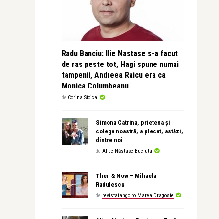
Radu Banciu: Ilie Nastase s-a facut
de ras peste tot, Hagi spune numai
tampenii, Andreea Raicu era ca
Monica Columbeanu
de
Corina Stoica
Simona Catrina, prietena și
colega noastră, a plecat, astăzi,
dintre noi
de
Alice Năstase Buciuta
Then & Now – Mihaela
Radulescu
de
revistatango.ro Marea Dragoste