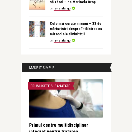
să zbori – de Marinela Drop
de
revistatango
Cele mai curate minuni – 33 de
mărturisiri despre întâlnirea cu
miracolele divinității
de
revistatango
MAKE IT SIMPLE
FRUMUSETE SI SANATATE
Primul centru multidisciplinar
integrat pentru tratarea