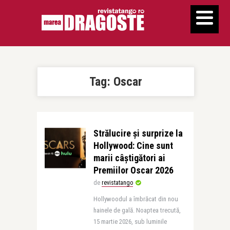
Tag:
Oscar
Strălucire și surprize la
Hollywood: Cine sunt
marii câștigători ai
Premiilor Oscar 2026
de
revistatango
Hollywoodul a îmbrăcat din nou
hainele de gală. Noaptea trecută,
15 martie 2026, sub luminile