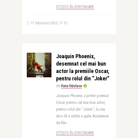
CITEȘTE ÎN CONTINUARE
17 februarie 2020, 17:15
Joaquin Phoenix,
desemnat cel mai bun
actor la premiile Oscar,
pentru rolul din “Joker”
de
Ilona Năstase
Joaquin Phoenix a primit premiul
Oscar pentru cel mai bun actor,
pentru rolul din “Joker”, la cea
de-a 92-a ediţie a galei Academiei
de film ..
CITEȘTE ÎN CONTINUARE