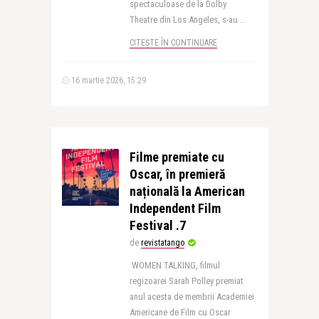
spectaculoase de la Dolby
Theatre din Los Angeles, s-au ..
CITEȘTE ÎN CONTINUARE
16 martie 2026, 15:29
Filme premiate cu
Oscar, în premieră
națională la American
Independent Film
Festival .7
de
revistatango
WOMEN TALKING, filmul
regizoarei Sarah Polley premiat
anul acesta de membrii Academiei
Americane de Film cu Oscar