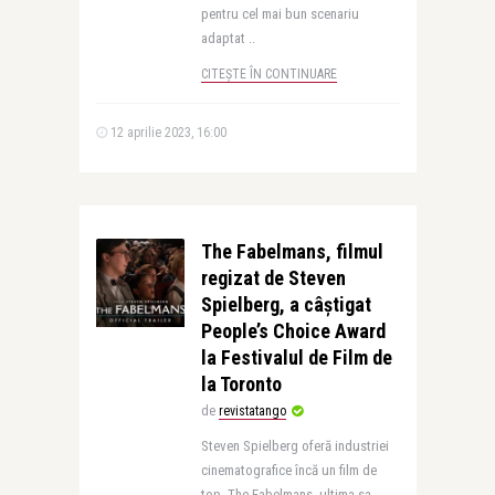
pentru cel mai bun scenariu
adaptat ..
CITEȘTE ÎN CONTINUARE
12 aprilie 2023, 16:00
The Fabelmans, filmul
regizat de Steven
Spielberg, a câștigat
People’s Choice Award
la Festivalul de Film de
la Toronto
de
revistatango
Steven Spielberg oferă industriei
cinematografice încă un film de
top. The Fabelmans, ultima sa