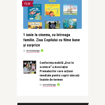
FILM
1 iunie la cinema, cu întreaga
familie. Ziua Copilului cu filme bune
și surprize
de
revistatango
Conferința mobilă „Eroi în
scutece” a Asociației
Prematurilor cere acțiuni
imediate pentru copiii născuți
înainte de termen
de
revistatango