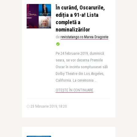
În curând, Oscarurile,
ediția a 91-a! Lista
completă a
nominalizărilor
de
revistatango.ro Marea Dragoste
Pe 24 februarie 2019, duminică
seara, se vor decerna Premiile
Oscar în incinta somptuoasei săli
Dolby Theatre din Los Angeles,
California. La ceremonia ..
CITEȘTE ÎN CONTINUARE
23 februarie 2019, 18:20