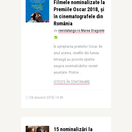
Filmele nominalizate la
Premiile Oscar 2018, și
în cinematografele din
România
de
revistatango.ro Marea Dragoste
În așteptarea premiilor Oscar de
anul acesta, cinefilii din lumea
întreagă au privirile ațintite
asupra nominalizărilor recent
anunțate. Printre ..
CITEȘTE ÎN CONTINUARE
28 ianuarie 2018, 14:46
15 nominalizări la