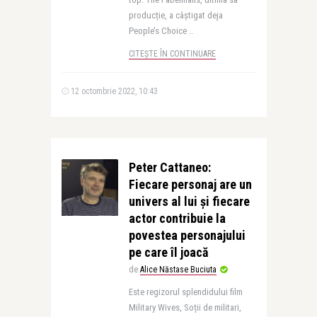
producție, a câștigat deja
People’s Choice ..
CITEȘTE ÎN CONTINUARE
12 octombrie 2022, 10:43
Peter Cattaneo:
Fiecare personaj are un
univers al lui și fiecare
actor contribuie la
povestea personajului
pe care îl joacă
de
Alice Năstase Buciuta
Este regizorul splendidului film
Military Wives, Soții de militari,