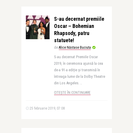
S-au decernat premiile
Oscar – Bohemian
Rhapsody, patru
statuete!
de
Alice Năstase Buciuta
S-au decernat Premiile Oscar
2019, în ceremonia ajunsă la cea
de-a 91-a ediție și transmisă în
întreaga lume de la Dolby Theatre
din Los Angeles. ..
CITEȘTE ÎN CONTINUARE
25 februarie 2019, 07:08