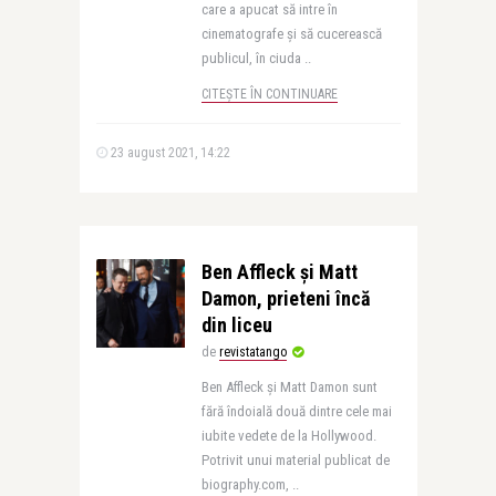
care a apucat să intre în
cinematografe și să cucerească
publicul, în ciuda ..
CITEȘTE ÎN CONTINUARE
23 august 2021, 14:22
Ben Affleck și Matt
Damon, prieteni încă
din liceu
de
revistatango
Ben Affleck și Matt Damon sunt
fără îndoială două dintre cele mai
iubite vedete de la Hollywood.
Potrivit unui material publicat de
biography.com, ..