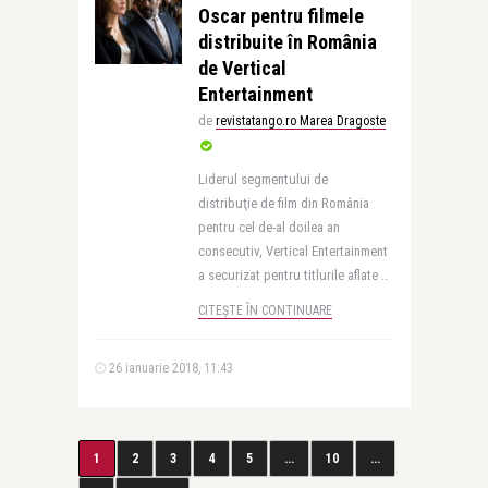
Oscar pentru filmele
distribuite în România
de Vertical
Entertainment
de
revistatango.ro Marea Dragoste
Liderul segmentului de
distribuţie de film din România
pentru cel de-al doilea an
consecutiv, Vertical Entertainment
a securizat pentru titlurile aflate ..
CITEȘTE ÎN CONTINUARE
26 ianuarie 2018, 11:43
1
2
3
4
5
...
10
...