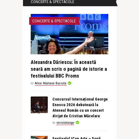
CONCERTE & SPECTACOLE
CONCERTE & SPECTACOLE
Alexandra Dăriescu: În această
seară am scris o pagină de istorie a
festivalului BBC Proms
de
Alice Năstase Buciuta
Concursul Internațional George
Enescu 2026 debutează la
Ateneul Român cu un concert
dirijat de Cristian Măcelaru
de
revistatango
Festivalul ICon Arts – Două