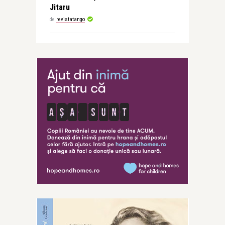
Jitaru
de
revistatango