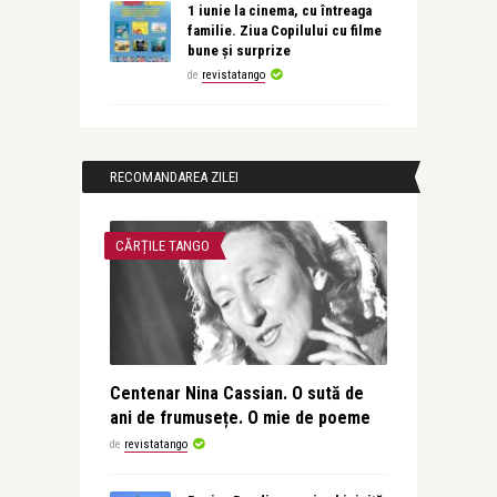
1 iunie la cinema, cu întreaga
familie. Ziua Copilului cu filme
bune și surprize
de
revistatango
RECOMANDAREA ZILEI
CĂRȚILE TANGO
Centenar Nina Cassian. O sută de
ani de frumusețe. O mie de poeme
de
revistatango