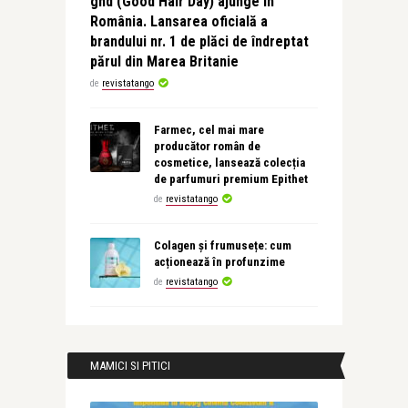
ghd (Good Hair Day) ajunge în
România. Lansarea oficială a
brandului nr. 1 de plăci de îndreptat
părul din Marea Britanie
de
revistatango
Farmec, cel mai mare
producător român de
cosmetice, lansează colecția
de parfumuri premium Epithet
de
revistatango
Colagen și frumusețe: cum
acționează în profunzime
de
revistatango
MAMICI SI PITICI