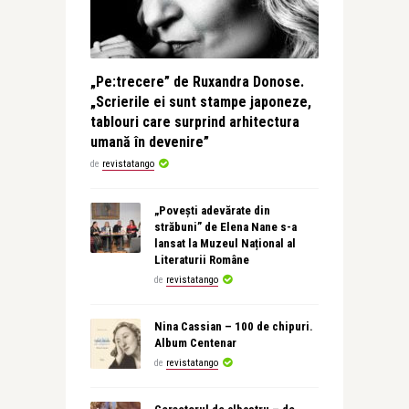
„Pe:trecere” de Ruxandra Donose.
„Scrierile ei sunt stampe japoneze,
tablouri care surprind arhitectura
umană în devenire”
de
revistatango
„Povești adevărate din
străbuni” de Elena Nane s-a
lansat la Muzeul Național al
Literaturii Române
de
revistatango
Nina Cassian – 100 de chipuri.
Album Centenar
de
revistatango