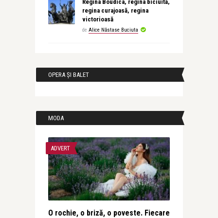
Regina Boudica, regina biciuită,
regina curajoasă, regina
victorioasă
de
Alice Năstase Buciuta
OPERA ȘI BALET
MODA
ADVERT
O rochie, o briză, o poveste. Fiecare