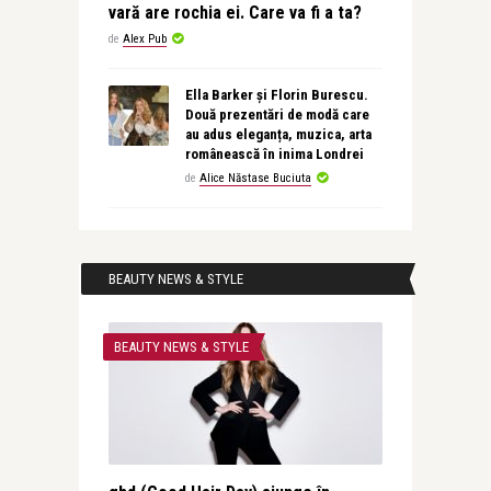
vară are rochia ei. Care va fi a ta?
de
Alex Pub
Ella Barker și Florin Burescu.
Două prezentări de modă care
au adus eleganța, muzica, arta
românească în inima Londrei
de
Alice Năstase Buciuta
BEAUTY NEWS & STYLE
BEAUTY NEWS & STYLE