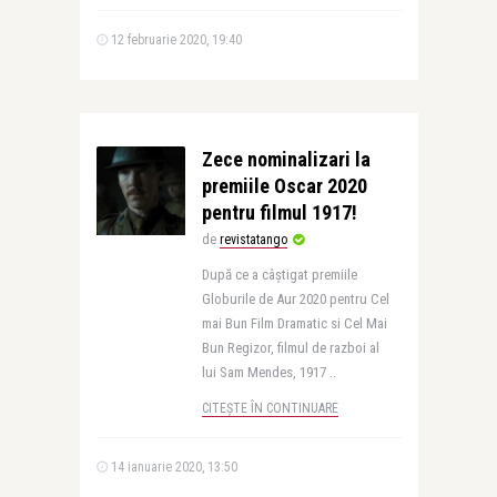
12 februarie 2020, 19:40
Zece nominalizari la
premiile Oscar 2020
pentru filmul 1917!
de
revistatango
După ce a câştigat premiile
Globurile de Aur 2020 pentru Cel
mai Bun Film Dramatic si Cel Mai
Bun Regizor, filmul de razboi al
lui Sam Mendes, 1917 ..
CITEȘTE ÎN CONTINUARE
14 ianuarie 2020, 13:50