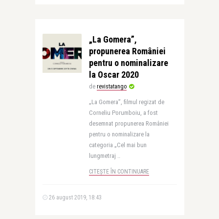
„La Gomera”,
propunerea României
pentru o nominalizare
la Oscar 2020
de
revistatango
„La Gomera”, filmul regizat de
Corneliu Porumboiu, a fost
desemnat propunerea României
pentru o nominalizare la
categoria „Cel mai bun
lungmetraj ..
CITEȘTE ÎN CONTINUARE
26 august 2019, 18:43