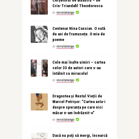
Cerșetorul de albastru – de
Crin-Triandafil Theodorescu
de
revistatango
Centenar Nina Cassian. O sută
de ani de frumusețe. O mie de
poeme
de
revistatango
Cele mai înalte uimiri – cartea
celor 33 de autori care s-au
întâlnit cu miracolul
de
revistatango
Dragostea și Restul Vieții de
Marcel Petrișor: “Cartea asta-i
despre speranța pe care nici
măcar n-am îndrăznit-o”
de
revistatango
Dacă nu poţi să mergi, încearcă