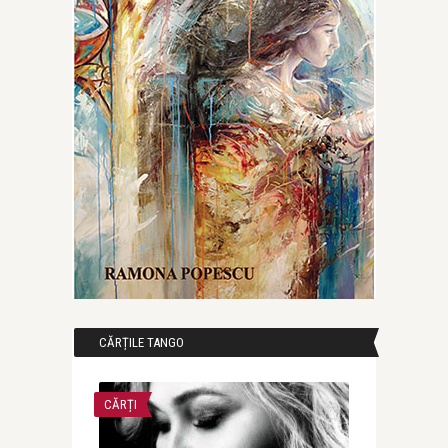
CĂRȚILE TANGO
CĂRȚI