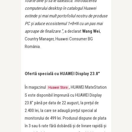
foarte bine și să le iubească. Introducerea
computerului
desktop în catalogul Huawei
extinde și mai mult portofoliul nostru de produse
PC și aduce ecosistemul 1+8+N cu un pas mai
aproape de finalizare.”,
a declarat
Wang Wei
,
Country Manager, Huawei Consumer BG
România.
Ofert
ă
special
ă
cu
HUAWEI Display 23.8″
În magazinul
, HUAWEI MateStation
Huawei Store
S este disponibil împreună cu HUAWEI Display
23.8″ până pe data de 22 august, la prețul de
2.400 lei, la care se adaugă prețul special al
monitorului de 499 lei. Produsul dispune de plata
în 3 sau 6 rate fără dobândă și de livrare rapidă și