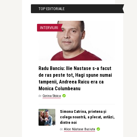
TOP EDITORIALE
INTERVIURI
Radu Banciu: Ilie Nastase s-a facut
de ras peste tot, Hagi spune numai
tampenii, Andreea Raicu era ca
Monica Columbeanu
de
Corina Stoica
Simona Catrina, prietena și
colega noastră, a plecat, astăzi,
dintre noi
de
Alice Năstase Buciuta