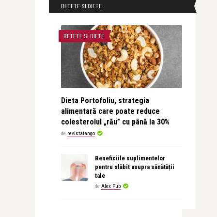
RETETE SI DIETE
RETETE SI DIETE
Dieta Portofoliu, strategia
alimentară care poate reduce
colesterolul „rău” cu până la 30%
de
revistatango
Beneficiile suplimentelor
pentru slăbit asupra sănătății
tale
de
Alex Pub