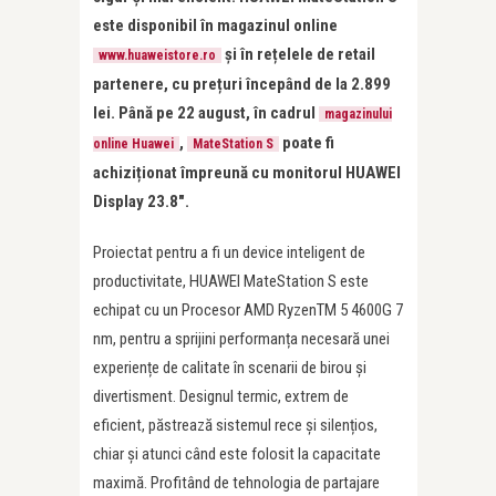
este disponibil în magazinul online
și în rețelele de retail
www.huaweistore.ro
partenere, cu prețuri începând de la 2.899
lei. Până pe 22 august, în cadrul
magazinului
,
poate fi
online Huawei
MateStation S
achiziționat împreună cu monitorul HUAWEI
Display 23.8″.
Proiectat pentru a fi un device inteligent de
productivitate, HUAWEI MateStation S este
echipat cu un Procesor AMD RyzenTM 5 4600G 7
nm, pentru a sprijini performanța necesară unei
experiențe de calitate în scenarii de birou și
divertisment. Designul termic, extrem de
eficient, păstrează sistemul rece și silențios,
chiar și atunci când este folosit la capacitate
maximă. Profitând de tehnologia de partajare