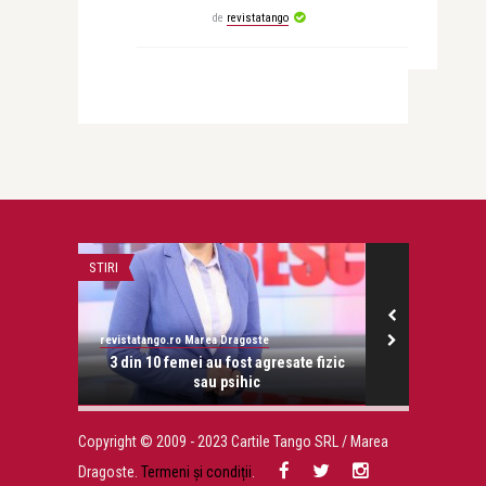
de
revistatango
STIRI
COPERTA TANGO
revistatango.ro Marea Dragoste
revistatango.ro
onose.
3 din 10 femei au fost agresate fizic
Coperta Tan
sau psihic
dece
Copyright © 2009 - 2023 Cartile Tango SRL / Marea
Dragoste.
Termeni și condiții
.