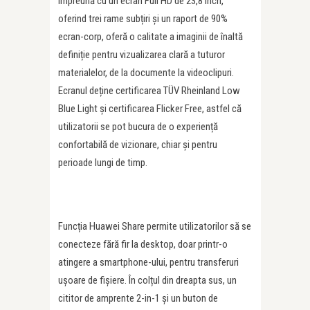
Împreună cu un ecran Full HD de 23,8 inch,
oferind trei rame subțiri și un raport de 90%
ecran-corp, oferă o calitate a imaginii de înaltă
definiție pentru vizualizarea clară a tuturor
materialelor, de la documente la videoclipuri.
Ecranul deține certificarea TÜV Rheinland Low
Blue Light și certificarea Flicker Free, astfel că
utilizatorii se pot bucura de o experiență
confortabilă de vizionare, chiar și pentru
perioade lungi de timp.
Funcția Huawei Share permite utilizatorilor să se
conecteze fără fir la desktop, doar printr-o
atingere a smartphone-ului, pentru transferuri
ușoare de fișiere. În colțul din dreapta sus, un
cititor de amprente 2-in-1 și un buton de