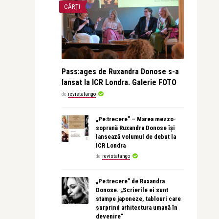
CĂRȚI
Pass:ages de Ruxandra Donose s-a
lansat la ICR Londra. Galerie FOTO
de
revistatango
„Pe:trecere” – Marea mezzo-
soprană Ruxandra Donose își
lansează volumul de debut la
ICR Londra
de
revistatango
„Pe:trecere” de Ruxandra
Donose. „Scrierile ei sunt
stampe japoneze, tablouri care
surprind arhitectura umană în
devenire”