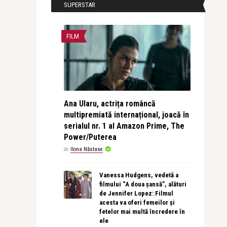
SUPERSTAR
FILM
Ana Ularu, actrița româncă
multipremiată internațional, joacă în
serialul nr. 1 al Amazon Prime, The
Power/Puterea
de
Ilona Năstase
Vanessa Hudgens, vedetă a
filmului “A doua șansă”, alături
de Jennifer Lopez: Filmul
acesta va oferi femeilor și
fetelor mai multă încredere în
ele