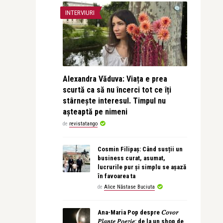
INTERVIURI
Alexandra Văduva: Viața e prea
scurtă ca să nu încerci tot ce îți
stârnește interesul. Timpul nu
așteaptă pe nimeni
de
revistatango
Cosmin Filipaș: Când susții un
business curat, asumat,
lucrurile pur și simplu se așază
în favoarea ta
de
Alice Năstase Buciuta
Ana-Maria Pop despre 𝐶𝑜𝑣𝑜𝑟
𝑃𝑙𝑎𝑛𝑡𝑒 𝑃𝑜𝑒𝑧𝑖𝑒: de la un shop de