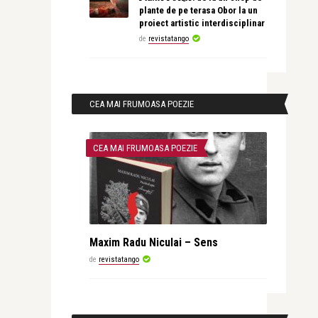
plante de pe terasa Obor la un
proiect artistic interdisciplinar
de
revistatango
CEA MAI FRUMOASA POEZIE
CEA MAI FRUMOASA POEZIE
Maxim Radu Niculai – Sens
de
revistatango