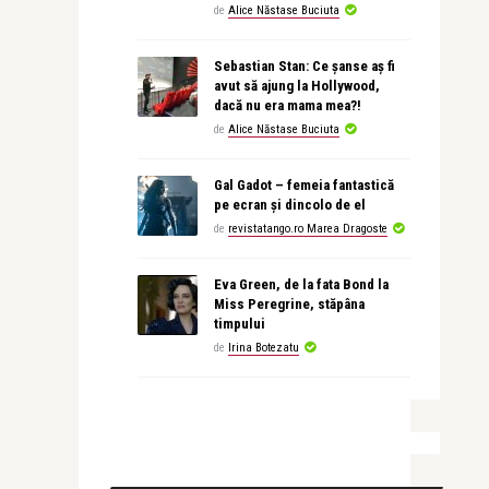
de
Alice Năstase Buciuta
Sebastian Stan: Ce șanse aș fi
avut să ajung la Hollywood,
dacă nu era mama mea?!
de
Alice Năstase Buciuta
Gal Gadot – femeia fantastică
pe ecran și dincolo de el
de
revistatango.ro Marea Dragoste
Eva Green, de la fata Bond la
Miss Peregrine, stăpâna
timpului
de
Irina Botezatu