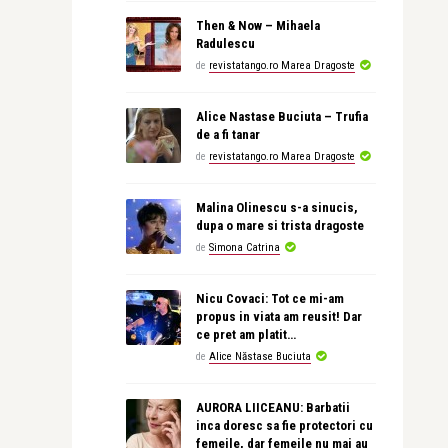
Then & Now – Mihaela
Radulescu
de
revistatango.ro Marea Dragoste
Alice Nastase Buciuta – Trufia
de a fi tanar
de
revistatango.ro Marea Dragoste
Malina Olinescu s-a sinucis,
dupa o mare si trista dragoste
de
Simona Catrina
Nicu Covaci: Tot ce mi-am
propus in viata am reusit! Dar
ce pret am platit…
de
Alice Năstase Buciuta
AURORA LIICEANU: Barbatii
inca doresc sa fie protectori cu
femeile, dar femeile nu mai au