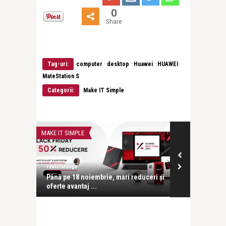
0
Share
·
·
·
Tag-uri:
computer
desktop
Huawei
HUAWEI
MateStation S
Categorii:
Make IT Simple
MAKE IT SIMPLE
MAKE IT SIMPLE
revistatango
revistatango
Până pe 18 noiembrie, mari reduceri și
Huawei lanse
..
oferte avantaj ...
vârf de gamă