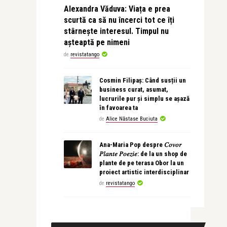
Alexandra Văduva: Viața e prea
scurtă ca să nu încerci tot ce îți
stârnește interesul. Timpul nu
așteaptă pe nimeni
de
revistatango
Cosmin Filipaș: Când susții un
business curat, asumat,
lucrurile pur și simplu se așază
în favoarea ta
de
Alice Năstase Buciuta
Ana-Maria Pop despre 𝐶𝑜𝑣𝑜𝑟
𝑃𝑙𝑎𝑛𝑡𝑒 𝑃𝑜𝑒𝑧𝑖𝑒: de la un shop de
plante de pe terasa Obor la un
proiect artistic interdisciplinar
de
revistatango