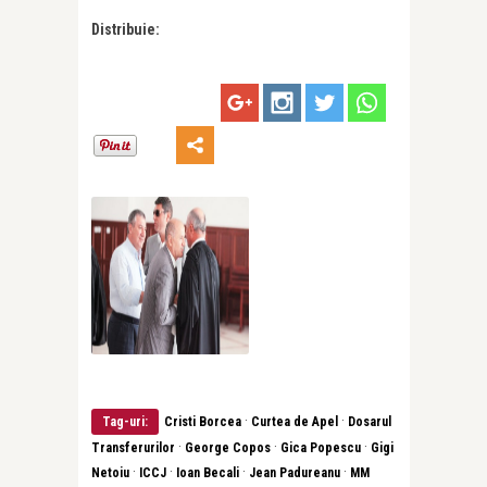
Distribuie:
·
·
Tag-uri:
Cristi Borcea
Curtea de Apel
Dosarul
·
·
·
Transferurilor
George Copos
Gica Popescu
Gigi
·
·
·
·
Netoiu
ICCJ
Ioan Becali
Jean Padureanu
MM