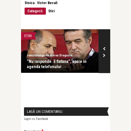
·
Stoica
Victor Becali
Categorii:
Stiri
STIRI
STIRI
revistatango.ro Marea Dragoste
revistatango.ro
nata
“Nu raspunde. E Satana”, apare in
Cristi Borcea
agenda telefonului ...
patra oara
LASĂ UN COMENTARIU:
Login cu Facebook
*