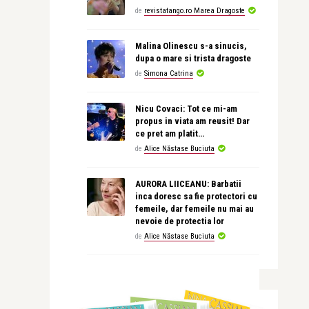
de
revistatango.ro Marea Dragoste
Malina Olinescu s-a sinucis,
dupa o mare si trista dragoste
de
Simona Catrina
Nicu Covaci: Tot ce mi-am
propus in viata am reusit! Dar
ce pret am platit…
de
Alice Năstase Buciuta
AURORA LIICEANU: Barbatii
inca doresc sa fie protectori cu
femeile, dar femeile nu mai au
nevoie de protectia lor
de
Alice Năstase Buciuta