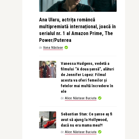
Ana Ularu, actrița româncă
multipremiată internațional, joacă în
serialul nr. 1 al Amazon Prime, The
Power/Puterea
de
Ilona Năstase
Vanessa Hudgens, vedetă a
filmului “A doua șansă”, alături
de Jennifer Lopez: Filmul
acesta va oferi femeilor și
fetelor mai multă încredere în
ele
de
Alice Năstase Buciuta
Sebastian Stan: Ce șanse aș fi
avut să ajung la Hollywood,
dacă nu era mama mea?!
de
Alice Năstase Buciuta