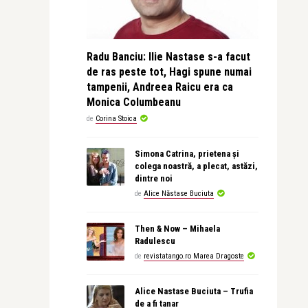
Radu Banciu: Ilie Nastase s-a facut
de ras peste tot, Hagi spune numai
tampenii, Andreea Raicu era ca
Monica Columbeanu
de
Corina Stoica
Simona Catrina, prietena și
colega noastră, a plecat, astăzi,
dintre noi
de
Alice Năstase Buciuta
Then & Now – Mihaela
Radulescu
de
revistatango.ro Marea Dragoste
Alice Nastase Buciuta – Trufia
de a fi tanar