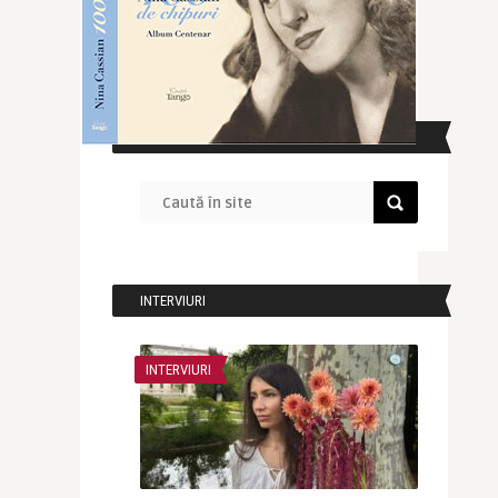
CAUTĂ ÎN SITE
INTERVIURI
INTERVIURI