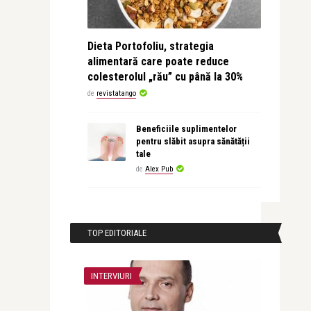
Dieta Portofoliu, strategia
alimentară care poate reduce
colesterolul „rău” cu până la 30%
de
revistatango
Beneficiile suplimentelor
pentru slăbit asupra sănătății
tale
de
Alex Pub
TOP EDITORIALE
INTERVIURI