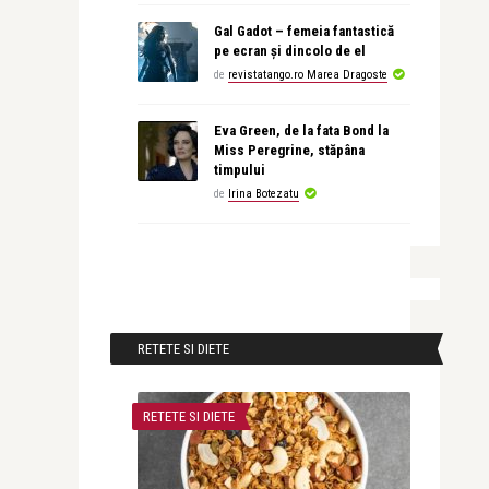
Gal Gadot – femeia fantastică
pe ecran și dincolo de el
de
revistatango.ro Marea Dragoste
Eva Green, de la fata Bond la
Miss Peregrine, stăpâna
timpului
de
Irina Botezatu
RETETE SI DIETE
RETETE SI DIETE