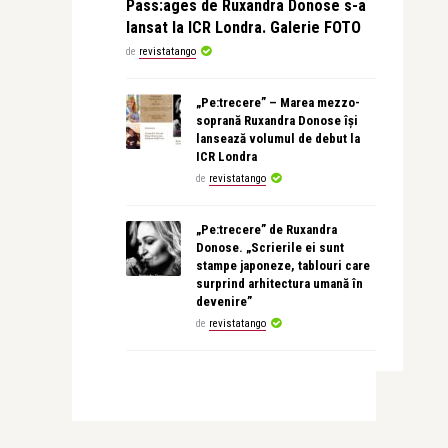
Pass:ages de Ruxandra Donose s-a
lansat la ICR Londra. Galerie FOTO
de
revistatango
„Pe:trecere” – Marea mezzo-
soprană Ruxandra Donose își
lansează volumul de debut la
ICR Londra
de
revistatango
„Pe:trecere” de Ruxandra
Donose. „Scrierile ei sunt
stampe japoneze, tablouri care
surprind arhitectura umană în
devenire”
de
revistatango