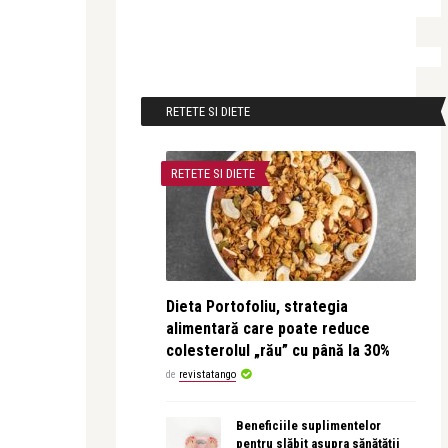
RETETE SI DIETE
RETETE SI DIETE
Dieta Portofoliu, strategia
alimentară care poate reduce
colesterolul „rău” cu până la 30%
de
revistatango
Beneficiile suplimentelor
pentru slăbit asupra sănătății