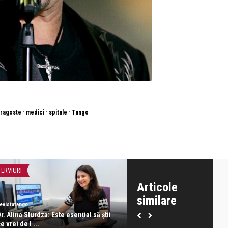
·
·
·
ragoste
medici
spitale
Tango
TERVIURI
CONCERTE & SPECTACOLE
Articole
similare
evistatango
revistatango
r. Alina Sturdza: Este esențial să știi
Analia Selis cântă tango arge
e vrei de l ...
tango interbe ...