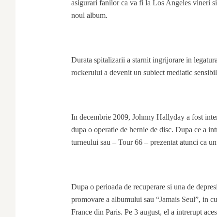
asigurari fanilor ca va fi la Los Angeles vineri si
noul album.
Durata spitalizarii a starnit ingrijorare in legat
rockerului a devenit un subiect mediatic sensibil
In decembrie 2009, Johnny Hallyday a fost inter
dupa o operatie de hernie de disc. Dupa ce a intra
turneului sau – Tour 66 – prezentat atunci ca un
Dupa o perioada de recuperare si una de depresi
promovare a albumului sau “Jamais Seul”, in curs
France din Paris. Pe 3 august, el a intrerupt aces