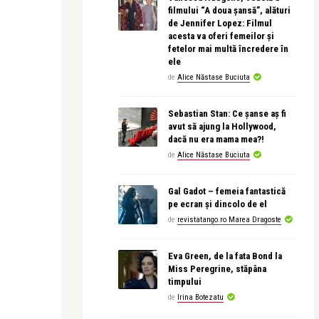
filmului “A doua șansă”, alături
de Jennifer Lopez: Filmul
acesta va oferi femeilor și
fetelor mai multă încredere în
ele
de
Alice Năstase Buciuta
Sebastian Stan: Ce șanse aș fi
avut să ajung la Hollywood,
dacă nu era mama mea?!
de
Alice Năstase Buciuta
Gal Gadot – femeia fantastică
pe ecran și dincolo de el
de
revistatango.ro Marea Dragoste
Eva Green, de la fata Bond la
Miss Peregrine, stăpâna
timpului
de
Irina Botezatu