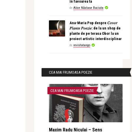
în favoarea ta
de
Alice Năstase Buciuta
Ana-Maria Pop despre 𝐶𝑜𝑣𝑜𝑟
𝑃𝑙𝑎𝑛𝑡𝑒 𝑃𝑜𝑒𝑧𝑖𝑒: de la un shop de
plante de pe terasa Obor la un
proiect artistic interdisciplinar
de
revistatango
CEA MAI FRUMOASA POEZIE
CEA MAI FRUMOASA POEZIE
Maxim Radu Niculai – Sens