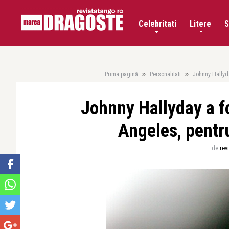
Celebritati
Litere
S
Prima pagină
Personalitati
Johnny Hallyda
Johnny Hallyday a fo
Angeles, pentr
de
rev