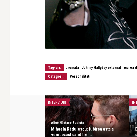
·
·
Tag-uri:
bronsita
Johnny Hallyday externat
marea d
Categorii:
Personalitati
INTERVIURI
IN
Alice Năstase Buciuta
r
acho: Îmi iubesc
Mihaela Rădulescu: Iubirea asta a
D
 o ...
venit exact când tre ...
c