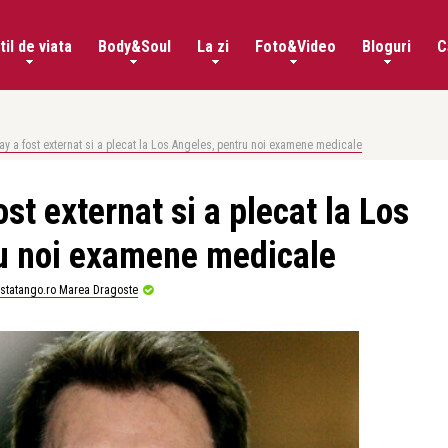
til de viata
Body&Soul
La zi
Foto&Video
Bloguri
C
y a fost externat si a plecat la Los Angeles, pentru noi examene medicale
st externat si a plecat la Los
u noi examene medicale
istatango.ro Marea Dragoste