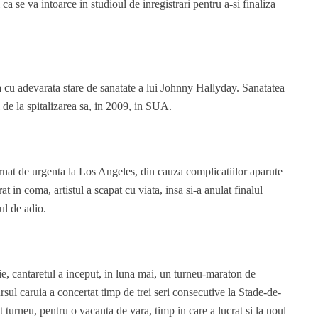
 ca se va intoarce in studioul de inregistrari pentru a-si finaliza
ura cu adevarata stare de sanatate a lui Johnny Hallyday. Sanatatea
 de la spitalizarea sa, in 2009, in SUA.
nat de urgenta la Los Angeles, din cauza complicatiilor aparute
t in coma, artistul a scapat cu viata, insa si-a anulat finalul
ul de adio.
e, cantaretul a inceput, in luna mai, un turneu-maraton de
ul caruia a concertat timp de trei seri consecutive la Stade-de-
t turneu, pentru o vacanta de vara, timp in care a lucrat si la noul