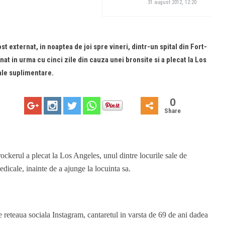
31 august 2012, 12:20
 externat, in noaptea de joi spre vineri, dintr-un spital din Fort-
at in urma cu cinci zile din cauza unei bronsite si a plecat la Los
le suplimentare.
0
Share
ockerul a plecat la Los Angeles, unul dintre locurile sale de
icale, inainte de a ajunge la locuinta sa.
e reteaua sociala Instagram, cantaretul in varsta de 69 de ani dadea