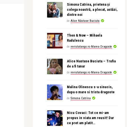
Simona Catrina, prietena și
colega noastră, a plecat, astăzi,
dintre noi
de
Alice Năstase Buciuta
Then & Now – Mihaela
Radulescu
de
revistatango.ro Marea Dragoste
Alice Nastase Buciuta – Trufia
de a fi tanar
de
revistatango.ro Marea Dragoste
Malina Olinescu s-a sinucis,
dupa o mare si trista dragoste
de
Simona Catrina
Nicu Covaci: Tot ce mi-am
propus in viata am reusit! Dar
ce pret am platit…