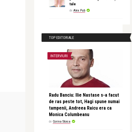
tale
de
Alex Pub
TOP EDITORIALE
INTERVIURI
Radu Banciu: Ilie Nastase s-a facut
CONCERTE & SPECTACOLE
CEA MAI FRUMO
de ras peste tot, Hagi spune numai
tampenii, Andreea Raicu era ca
Monica Columbeanu
revistatango
revistatango
de
Corina Stoica
ntinian și
Analia Selis, turneu aniversar la 20 de
Leonid Dimo
ani de carieră ...