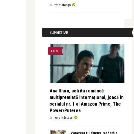
de
revistatango
SUPERSTAR
FILM
Ana Ularu, actrița româncă
multipremiată internațional, joacă în
serialul nr. 1 al Amazon Prime, The
Power/Puterea
de
Ilona Năstase
Vanessa Hudgens, vedetă a