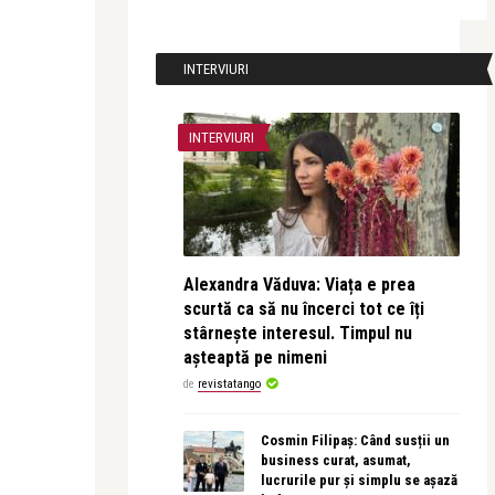
INTERVIURI
INTERVIURI
Alexandra Văduva: Viața e prea
scurtă ca să nu încerci tot ce îți
stârnește interesul. Timpul nu
așteaptă pe nimeni
de
revistatango
Cosmin Filipaș: Când susții un
business curat, asumat,
lucrurile pur și simplu se așază