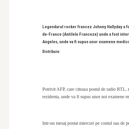
Legendarul rocker francez Johnny Hallyday a fost
de-France (Antilele Franceze) unde a fost intern
Angeles, unde va fi supus unor examene medica
Distribuie:
Potrivit AFP, care citeaza postul de radio RTL, r
rezidenta, unde va fi supus unor noi examene med
Intr-un mesaj postat miercuri pe contul sau de p