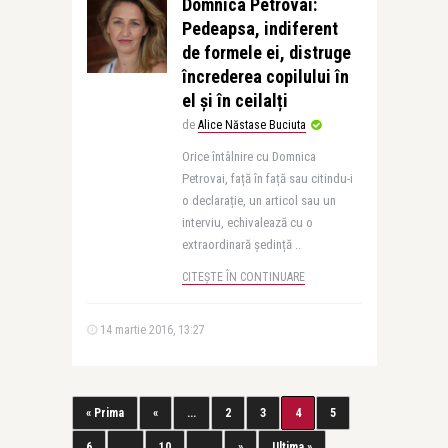
Domnica Petrovai:
Pedeapsa, indiferent
de formele ei, distruge
încrederea copilului în
el și în ceilalți
de
Alice Năstase Buciuta
Orice întâlnire cu Domnica
Petrovai, față în față sau citindu-i
o declarație, un articol sau un
interviu, echivalează cu o
extraordinară ședință ..
CITEȘTE ÎN CONTINUARE
14 martie 2016, 13:27
« Prima
«
...
2
3
4
5
6
...
10
...
»
Ultima »