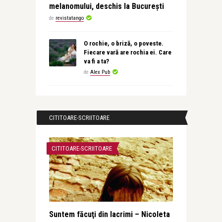
melanomului, deschis la București
de
revistatango
O rochie, o briză, o poveste.
Fiecare vară are rochia ei. Care
va fi a ta?
de
Alex Pub
CITITOARE-SCRIITOARE
CITITOARE-SCRIITOARE
Suntem făcuţi din lacrimi – Nicoleta