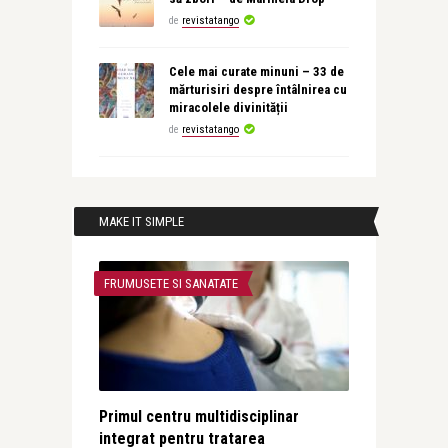
de
revistatango
Cele mai curate minuni – 33 de
mărturisiri despre întâlnirea cu
miracolele divinității
de
revistatango
MAKE IT SIMPLE
FRUMUSETE SI SANATATE
Primul centru multidisciplinar
integrat pentru tratarea