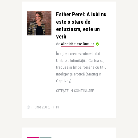
Esther Perel: A iubi nu
este o stare de
entuziasm, este un
verb
de
Alice Năstase Buciuta
În așteptarea evenimentului
Umbrele Intimității… Cartea sa,
tradusă în limba română cu titlul
Inteligența erotică (Mating in
Captivity) ..
CITEȘTE ÎN CONTINUARE
1 iunie 2016, 11:13