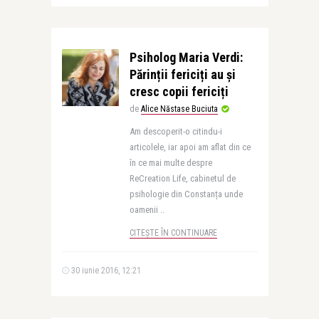
Psiholog Maria Verdi:
Părinții fericiți au și
cresc copii fericiți
de
Alice Năstase Buciuta
Am descoperit-o citindu-i
articolele, iar apoi am aflat din ce
în ce mai multe despre
ReCreation Life, cabinetul de
psihologie din Constanța unde
oamenii ..
CITEȘTE ÎN CONTINUARE
30 iunie 2016, 12:21