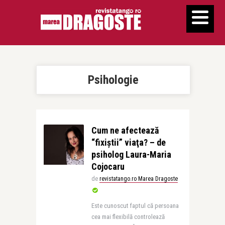
Psihologie
Cum ne afectează
“fixiştii” viaţa? – de
psiholog Laura-Maria
Cojocaru
de
revistatango.ro Marea Dragoste
Este cunoscut faptul că persoana
cea mai flexibilă controlează