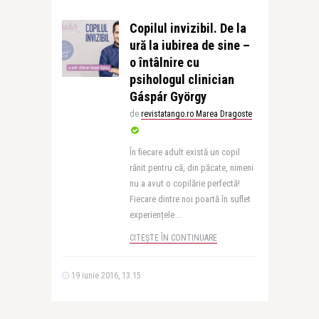
Copilul invizibil. De la
ură la iubirea de sine –
o întâlnire cu
psihologul clinician
Gáspár György
de
revistatango.ro Marea Dragoste
În fiecare adult există un copil
rănit pentru că, din păcate, nimeni
nu a avut o copilărie perfectă!
Fiecare dintre noi poartă în suflet
experiențele ..
CITEȘTE ÎN CONTINUARE
19 iunie 2016, 13:15