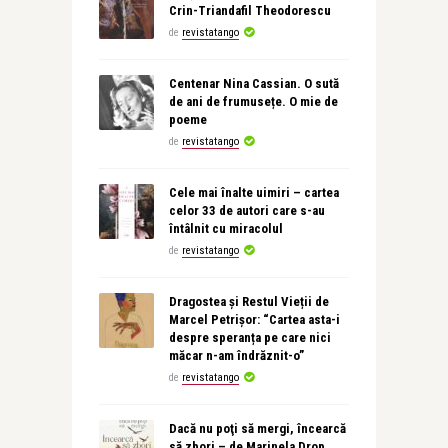
Crin-Triandafil Theodorescu
de
revistatango
Centenar Nina Cassian. O sută
de ani de frumusețe. O mie de
poeme
de
revistatango
Cele mai înalte uimiri – cartea
celor 33 de autori care s-au
întâlnit cu miracolul
de
revistatango
Dragostea și Restul Vieții de
Marcel Petrișor: “Cartea asta-i
despre speranța pe care nici
măcar n-am îndrăznit-o”
de
revistatango
Dacă nu poţi să mergi, încearcă
să zbori – de Marinela Drop