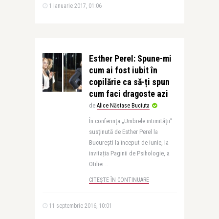
1 ianuarie 2017, 01:06
Esther Perel: Spune-mi
cum ai fost iubit în
copilărie ca să-ți spun
cum faci dragoste azi
de
Alice Năstase Buciuta
În conferința „Umbrele intimității”
susținută de Esther Perel la
București la început de iunie, la
invitația Paginii de Psihologie, a
Otiliei ..
CITEȘTE ÎN CONTINUARE
11 septembrie 2016, 10:01