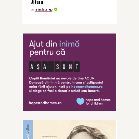
Jitaru
de
revistatango