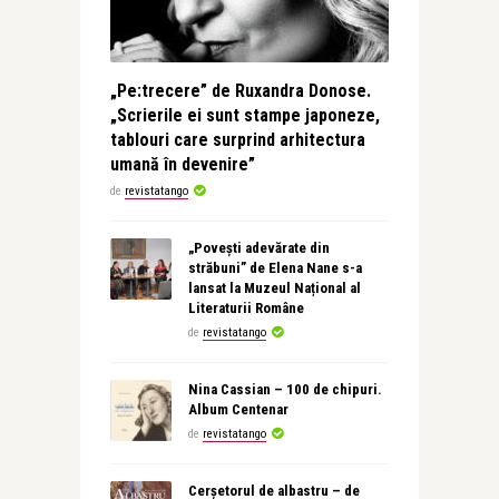
„Pe:trecere” de Ruxandra Donose.
„Scrierile ei sunt stampe japoneze,
tablouri care surprind arhitectura
umană în devenire”
de
revistatango
„Povești adevărate din
străbuni” de Elena Nane s-a
lansat la Muzeul Național al
Literaturii Române
de
revistatango
Nina Cassian – 100 de chipuri.
Album Centenar
de
revistatango
Cerșetorul de albastru – de