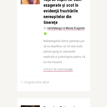
exagerate şi scot în
evidenţă frustrările
nereuşitelor din
tinereţe
de
revistatango.ro Marea Dragoste
Neînţelegerile dintre generaţii par
să se amplifice, iar tot mai mulţi
părinţi ajung în cabinetele
medicale şi psihologice pentru că
nu mai reuşesc ..
CITEȘTE ÎN CONTINUARE
19 aprilie 2016, 08:30