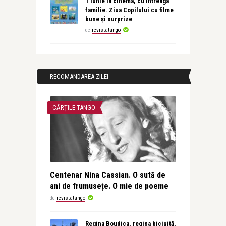
1 iunie la cinema, cu întreaga
familie. Ziua Copilului cu filme
bune și surprize
de
revistatango
RECOMANDAREA ZILEI
CĂRȚILE TANGO
Centenar Nina Cassian. O sută de
ani de frumusețe. O mie de poeme
de
revistatango
Regina Boudica, regina biciuită,