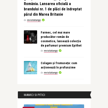
România. Lansarea oficială a
brandului nr. 1 de plăci de îndreptat
părul din Marea Britanie
de
revistatango
Farmec, cel mai mare
producător român de
cosmetice, lansează colecția
de parfumuri premium Epithet
de
revistatango
Colagen și frumusețe: cum
acționează în profunzime
de
revistatango
MAMICI SI PITICI