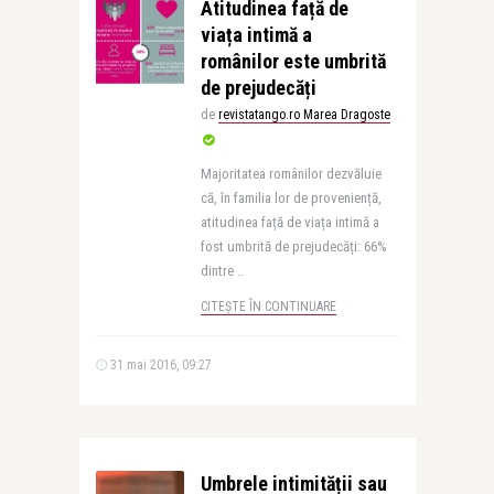
Atitudinea față de
viața intimă a
românilor este umbrită
de prejudecăți
de
revistatango.ro Marea Dragoste
Majoritatea românilor dezvăluie
că, în familia lor de proveniență,
atitudinea față de viața intimă a
fost umbrită de prejudecăți: 66%
dintre ..
CITEȘTE ÎN CONTINUARE
31 mai 2016, 09:27
Umbrele intimității sau