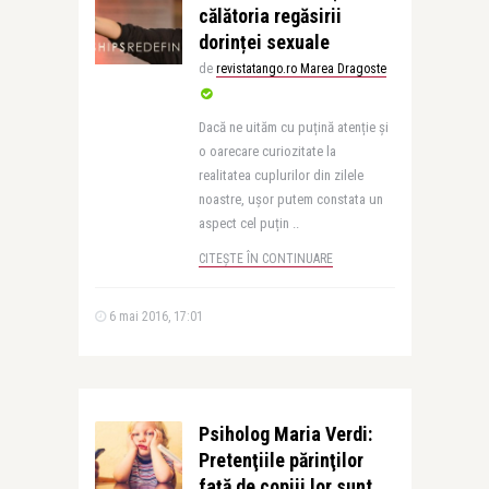
călătoria regăsirii
dorinței sexuale
de
revistatango.ro Marea Dragoste
Dacă ne uităm cu puțină atenție și
o oarecare curiozitate la
realitatea cuplurilor din zilele
noastre, ușor putem constata un
aspect cel puțin ..
CITEȘTE ÎN CONTINUARE
6 mai 2016, 17:01
Psiholog Maria Verdi:
Pretenţiile părinţilor
faţă de copiii lor sunt