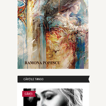
CĂRȚILE TANGO
CĂRȚI