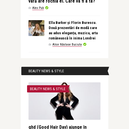
vară are rochia ei. Care va fi a ta?
de
Alex Pub
Ella Barker și Florin Burescu.
Două prezentări de modă care
au adus eleganța, muzica, arta
românească în inima Londrei
de
Alice Năstase Buciuta
BEAUTY NEWS & STYLE
BEAUTY NEWS & STYLE
ghd (Good Hair Day) ajunge în