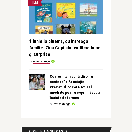
FILM
1 iunie la cinema, cu întreaga
familie. Ziua Copilului cu filme bune
și surprize
de
revistatango
Conferința mobilă „Eroi în
scutece” a Asociației
Prematurilor cere acțiuni
imediate pentru copiii născuți
înainte de termen
de
revistatango
CONCERTE & SPECTACOLE