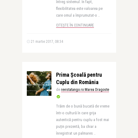
întreg sistemul. În fapt,
flexibilitatea este valoarea pe
care omul a împrumutat-o ..
CITEȘTE ÎN CONTINUARE
21 martie 2017, 08:34
Prima Școală pentru
Cuplu din România
de
revistatango.ro Marea Dragoste
Trăim de o bună bucată de vreme
într-o cultură în care grija
autentică pentru cuplu a fost mai
puțin prezentă, ba chiar a
înregistrat un palmares ..