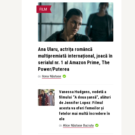
FILM
Ana Ularu, actrița româncă
multipremiată internațional, joacă în
serialul nr. 1 al Amazon Prime, The
Power/Puterea
de
Ilona Năstase
Vanessa Hudgens, vedetă a
filmului “A doua șansă”, alături
de Jennifer Lopez: Filmul
acesta va oferi femeilor și
fetelor mai multă încredere în
ele
de
Alice Năstase Buciuta