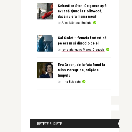
Sebastian Stan: Ce șanse aș fi
avut să ajung la Hollywood,
dacă nu era mama mea?!
de
Alice Năstase Buciuta
Gal Gadot – femeia fantastică
pe ecran și dincolo de el
de
revistatango.ro Marea Dragoste
Eva Green, de la fata Bond la
Miss Peregrine, stăpâna
timpului
de
Irina Botezatu
RETETE SI DIETE