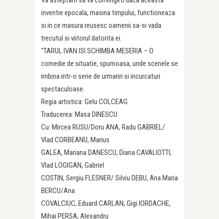
inventie epocala, masina timpului, functioneaza
si in ce masura reusesc oamenii sa-si vada
trecutul si viitorul datorita ei.
“TARUL IVAN ISI SCHIMBA MESERIA – O
comedie de situatie, spumoasa, unde scenele se
imbina intr-o serie de urmariri si incurcaturi
spectaculoase.
Regia artistica: Gelu COLCEAG
Traducerea: Masa DINESCU
Cu: Mircea RUSU/Doru ANA, Radu GABRIEL/
Vlad CORBEANU, Marius
GALEA, Mariana DANESCU, Diana CAVALIOTTI,
Vlad LOGIGAN, Gabriel
COSTIN, Sergiu FLESNER/ Silviu DEBU, Ana Maria
BERCU/Ana
COVALCIUC, Eduard CARLAN, Gigi IORDACHE,
Mihai PERSA, Alexandru