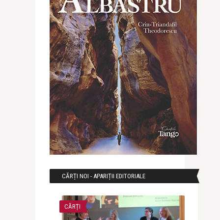
CĂRȚI NOI - APARIȚII EDITORIALE
CĂRȚI