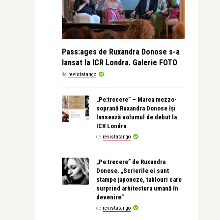
Pass:ages de Ruxandra Donose s-a
lansat la ICR Londra. Galerie FOTO
de
revistatango
„Pe:trecere” – Marea mezzo-
soprană Ruxandra Donose își
lansează volumul de debut la
ICR Londra
de
revistatango
„Pe:trecere” de Ruxandra
Donose. „Scrierile ei sunt
stampe japoneze, tablouri care
surprind arhitectura umană în
devenire”
de
revistatango