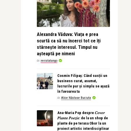
Alexandra Văduva: Viața e prea
scurtă ca să nu încerci tot ce îți
stârnește interesul. Timpul nu
așteaptă pe nimeni
de
revistatango
Cosmin Filipaș: Când susții un
business curat, asumat,
lucrurile pur și simplu se așază
în favoarea ta
de
Alice Năstase Buciuta
Ana-Maria Pop despre 𝐶𝑜𝑣𝑜𝑟
𝑃𝑙𝑎𝑛𝑡𝑒 𝑃𝑜𝑒𝑧𝑖𝑒: de la un shop de
plante de pe terasa Obor la un
proiect artistic interdisciplinar