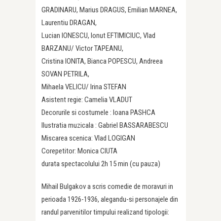
GRADINARU, Marius DRAGUS, Emilian MARNEA,
Laurentiu DRAGAN,
Lucian IONESCU, Ionut EFTIMICIUC, Vlad
BARZANU/ Victor TAPEANU,
Cristina IONITA, Bianca POPESCU, Andreea
SOVAN PETRILA,
Mihaela VELICU/ Irina STEFAN
Asistent regie: Camelia VLADUT
Decorurile si costumele : Ioana PASHCA
Ilustratia muzicala : Gabriel BASSARABESCU
Miscarea scenica: Vlad LOGIGAN
Corepetitor: Monica CIUTA
durata spectacolului 2h 15 min (cu pauza)
Mihail Bulgakov a scris comedie de moravuri in
perioada 1926-1936, alegandu-si personajele din
randul parvenitilor timpului realizand tipologii: