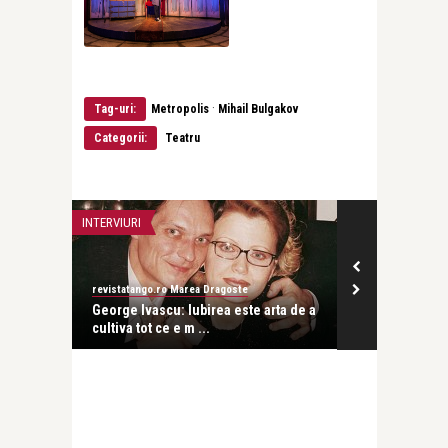
·
Tag-uri:
Metropolis
Mihail Bulgakov
Categorii:
Teatru
INTERVIURI
PERSONALITATI
revistatango.ro Marea Dragoste
Corina Stoica
r
George Ivascu: Iubirea este arta de a
George Ivasc
cultiva tot ce e m ...
niciodata sa t