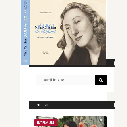
CAUTĂ ÎN SITE
INTERVIURI
INTERVIURI