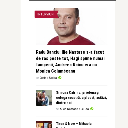
INTERVIURI
Radu Banciu: Ilie Nastase s-a facut
de ras peste tot, Hagi spune numai
tampenii, Andreea Raicu era ca
Monica Columbeanu
de
Corina Stoica
Simona Catrina, prietena și
colega noastră, a plecat, astăzi,
dintre noi
de
Alice Năstase Buciuta
Then & Now – Mihaela