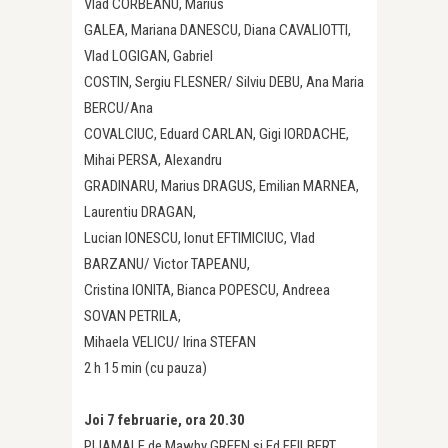
Vlad CORBEANU, Marius
GALEA, Mariana DANESCU, Diana CAVALIOTTI,
Vlad LOGIGAN, Gabriel
COSTIN, Sergiu FLESNER/ Silviu DEBU, Ana Maria
BERCU/Ana
COVALCIUC, Eduard CARLAN, Gigi IORDACHE,
Mihai PERSA, Alexandru
GRADINARU, Marius DRAGUS, Emilian MARNEA,
Laurentiu DRAGAN,
Lucian IONESCU, Ionut EFTIMICIUC, Vlad
BARZANU/ Victor TAPEANU,
Cristina IONITA, Bianca POPESCU, Andreea
SOVAN PETRILA,
Mihaela VELICU/ Irina STEFAN
2 h 15 min (cu pauza)
Joi 7 februarie, ora 20.30
PIJAMALE de Mawby GREEN si Ed FEILBERT