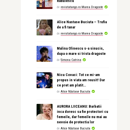
Radulescu
de
revistatango.ro Marea Dragoste
Alice Nastase Buciuta – Trufia
de a fi tanar
de
revistatango.ro Marea Dragoste
Malina Olinescu s-a sinucis,
dupa o mare si trista dragoste
de
Simona Catrina
Nicu Covaci: Tot ce mi-am
propus in viata am reusit! Dar
ce pret am platit…
de
Alice Năstase Buciuta
AURORA LIICEANU: Barbatii
inca doresc sa fie protectori cu
femeile, dar femeile nu mai au
nevoie de protectia lor
de
Alice Năstase Buciuta