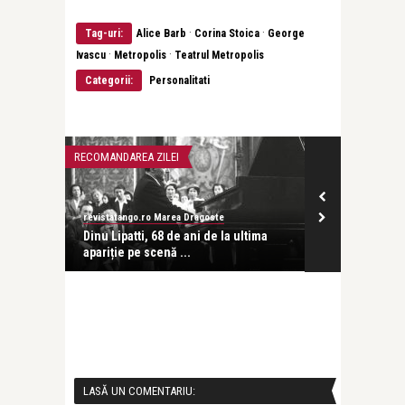
·
·
Tag-uri:
Alice Barb
Corina Stoica
George
·
·
Ivascu
Metropolis
Teatrul Metropolis
Categorii:
Personalitati
RECOMANDAREA ZILEI
RECOMANDAREA Z
revistatango.ro Marea Dragoste
revistatango.ro
frim vor
Dinu Lipatti, 68 de ani de la ultima
Mozartissimo,
apariție pe scenă ...
Artelor “Din ..
LASĂ UN COMENTARIU: