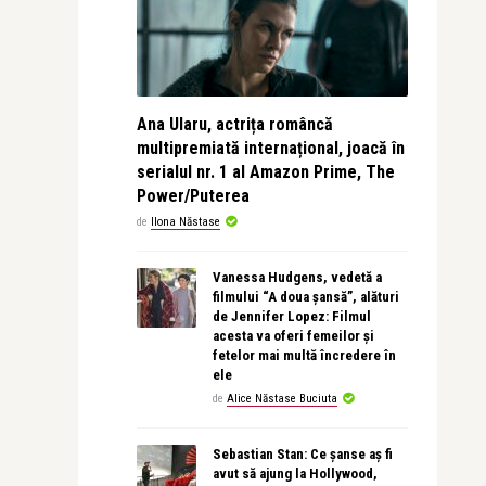
Ana Ularu, actrița româncă
multipremiată internațional, joacă în
serialul nr. 1 al Amazon Prime, The
Power/Puterea
de
Ilona Năstase
Vanessa Hudgens, vedetă a
filmului “A doua șansă”, alături
de Jennifer Lopez: Filmul
acesta va oferi femeilor și
fetelor mai multă încredere în
ele
de
Alice Năstase Buciuta
Sebastian Stan: Ce șanse aș fi
avut să ajung la Hollywood,