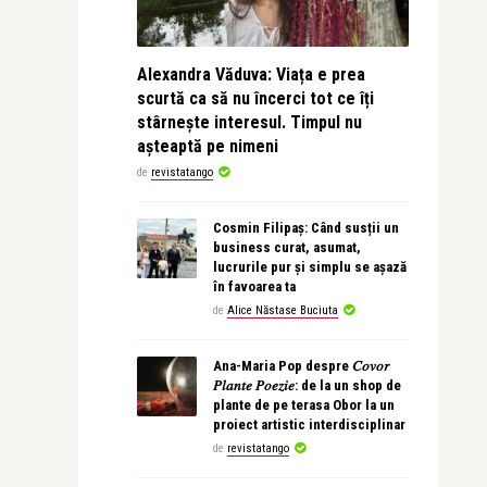
Alexandra Văduva: Viața e prea
scurtă ca să nu încerci tot ce îți
stârnește interesul. Timpul nu
așteaptă pe nimeni
de
revistatango
Cosmin Filipaș: Când susții un
business curat, asumat,
lucrurile pur și simplu se așază
în favoarea ta
de
Alice Năstase Buciuta
Ana-Maria Pop despre 𝐶𝑜𝑣𝑜𝑟
𝑃𝑙𝑎𝑛𝑡𝑒 𝑃𝑜𝑒𝑧𝑖𝑒: de la un shop de
plante de pe terasa Obor la un
proiect artistic interdisciplinar
de
revistatango