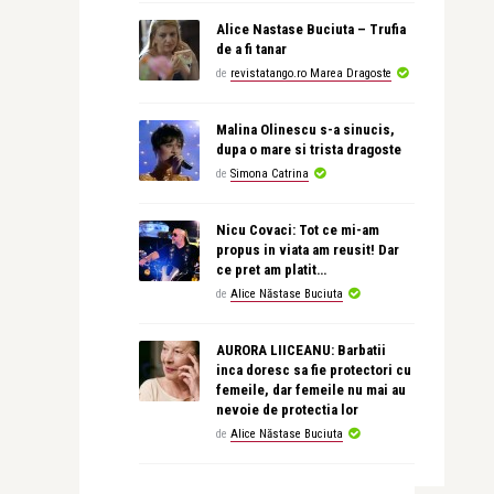
Alice Nastase Buciuta – Trufia
de a fi tanar
de
revistatango.ro Marea Dragoste
Malina Olinescu s-a sinucis,
dupa o mare si trista dragoste
de
Simona Catrina
Nicu Covaci: Tot ce mi-am
propus in viata am reusit! Dar
ce pret am platit…
de
Alice Năstase Buciuta
AURORA LIICEANU: Barbatii
inca doresc sa fie protectori cu
femeile, dar femeile nu mai au
nevoie de protectia lor
de
Alice Năstase Buciuta