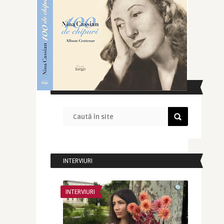
CAUTĂ ÎN SITE
INTERVIURI
INTERVIURI