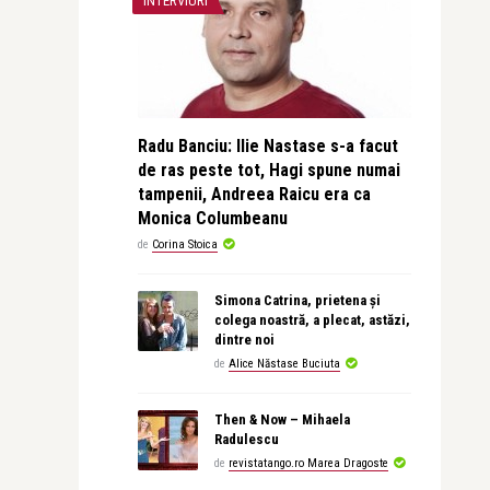
INTERVIURI
Radu Banciu: Ilie Nastase s-a facut
de ras peste tot, Hagi spune numai
tampenii, Andreea Raicu era ca
Monica Columbeanu
de
Corina Stoica
Simona Catrina, prietena și
colega noastră, a plecat, astăzi,
dintre noi
de
Alice Năstase Buciuta
Then & Now – Mihaela
Radulescu
de
revistatango.ro Marea Dragoste