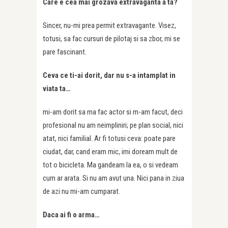
Care e cea mai grozava extravaganta a ta?
Sincer, nu-mi prea permit extravagante. Visez,
totusi, sa fac cursuri de pilotaj si sa zbor, mi se
pare fascinant.
Ceva ce ti-ai dorit, dar nu s-a intamplat in
viata ta…
mi-am dorit sa ma fac actor si m-am facut, deci
profesional nu am neimpliniri; pe plan social, nici
atat, nici familial. Ar fi totusi ceva: poate pare
ciudat, dar, cand eram mic, imi doream mult de
tot o bicicleta. Ma gandeam la ea, o si vedeam
cum ar arata. Si nu am avut una. Nici pana in ziua
de azi nu mi-am cumparat.
Daca ai fi o arma…