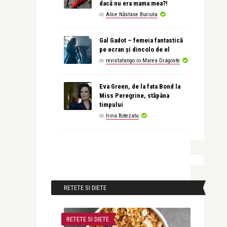
dacă nu era mama mea?!
de
Alice Năstase Buciuta
Gal Gadot – femeia fantastică
pe ecran și dincolo de el
de
revistatango.ro Marea Dragoste
Eva Green, de la fata Bond la
Miss Peregrine, stăpâna
timpului
de
Irina Botezatu
RETETE SI DIETE
RETETE SI DIETE