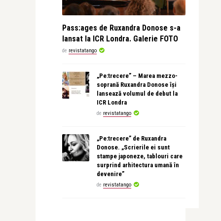
Pass:ages de Ruxandra Donose s-a
lansat la ICR Londra. Galerie FOTO
de
revistatango
„Pe:trecere” – Marea mezzo-
soprană Ruxandra Donose își
lansează volumul de debut la
ICR Londra
de
revistatango
„Pe:trecere” de Ruxandra
Donose. „Scrierile ei sunt
stampe japoneze, tablouri care
surprind arhitectura umană în
devenire”
de
revistatango