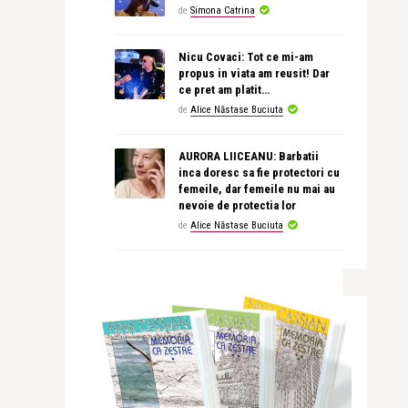
de
Simona Catrina
Nicu Covaci: Tot ce mi-am
propus in viata am reusit! Dar
ce pret am platit…
de
Alice Năstase Buciuta
AURORA LIICEANU: Barbatii
inca doresc sa fie protectori cu
femeile, dar femeile nu mai au
nevoie de protectia lor
de
Alice Năstase Buciuta