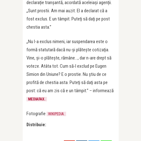
declarație tranșantă, acordată aceleiași agenții.
„Sunt prostii. Am mai auzit. El a declarat că a
fost exclus. E un tâmpit. Puteţi să daţi pe post
chestia asta.”
„Nu l-a exclus nimeni, iar suspendarea este o
formă statutară dacă nu-şi plăteşte cotizaţia.
Vine, şi-o plăteşte, rămâne…, dar n-are drept să
voteze. Atâta tot. Cum să-l exclud pe Eugen
Simion din Uniune? E o prostie. Nu ştiu de ce
profită de chestia asta. Puteţi să daţi asta pe
post: că eu am zis că e un tâmpit.” – informează
MEDIAFAX.
Fotografie
WIKIPEDIA.
Distribuie: