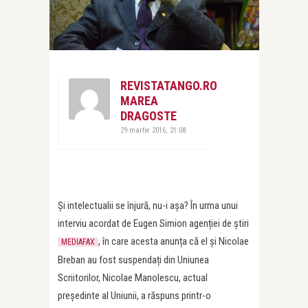
REVISTATANGO.RO
MAREA
DRAGOSTE
29 martie 2016, 21:08
Și intelectualii se înjură, nu-i așa? În urma unui
interviu acordat de Eugen Simion agenției de știri
, în care acesta anunța că el și Nicolae
MEDIAFAX
Breban au fost suspendați din Uniunea
Scriitorilor, Nicolae Manolescu, actual
președinte al Uniunii, a răspuns printr-o