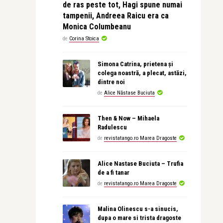
de ras peste tot, Hagi spune numai
tampenii, Andreea Raicu era ca
Monica Columbeanu
de
Corina Stoica
Simona Catrina, prietena și
colega noastră, a plecat, astăzi,
dintre noi
de
Alice Năstase Buciuta
Then & Now – Mihaela
Radulescu
de
revistatango.ro Marea Dragoste
Alice Nastase Buciuta – Trufia
de a fi tanar
de
revistatango.ro Marea Dragoste
Malina Olinescu s-a sinucis,
dupa o mare si trista dragoste