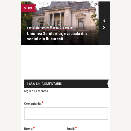
STIRI
STIRI
revistatango.ro
revistatango.ro Marea Dragoste
Nicolae Mano
viață
Uniunea Scriitorilor, evacuata din
sediul din Bucuresti
LASĂ UN COMENTARIU:
Login cu Facebook
*
Comentariu:
*
*
Nume:
Email: