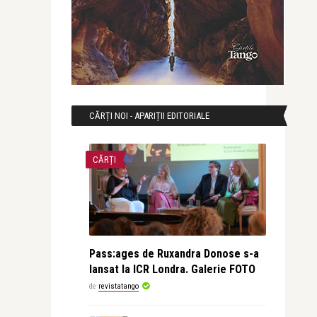
CĂRȚI NOI - APARIȚII EDITORIALE
CĂRȚI
Pass:ages de Ruxandra Donose s-a
lansat la ICR Londra. Galerie FOTO
de
revistatango