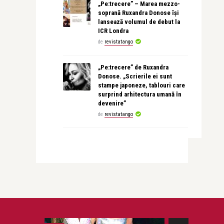
„Pe:trecere” – Marea mezzo-
soprană Ruxandra Donose își
lansează volumul de debut la
ICR Londra
de
revistatango
„Pe:trecere” de Ruxandra
Donose. „Scrierile ei sunt
stampe japoneze, tablouri care
surprind arhitectura umană în
devenire”
de
revistatango