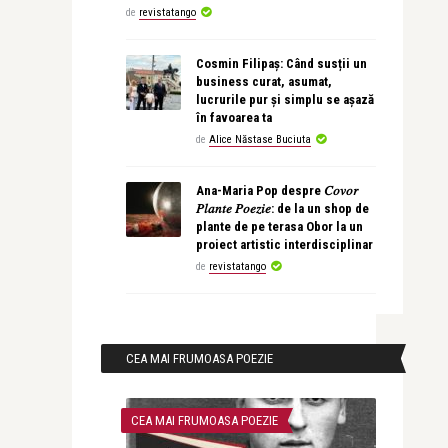
de
revistatango
Cosmin Filipaș: Când susții un
business curat, asumat,
lucrurile pur și simplu se așază
în favoarea ta
de
Alice Năstase Buciuta
Ana-Maria Pop despre 𝐶𝑜𝑣𝑜𝑟
𝑃𝑙𝑎𝑛𝑡𝑒 𝑃𝑜𝑒𝑧𝑖𝑒: de la un shop de
plante de pe terasa Obor la un
proiect artistic interdisciplinar
de
revistatango
CEA MAI FRUMOASA POEZIE
CEA MAI FRUMOASA POEZIE