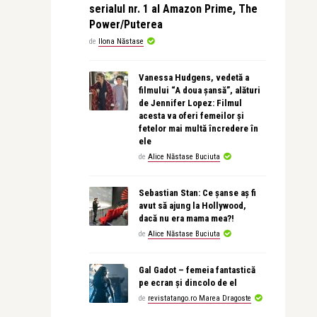
serialul nr. 1 al Amazon Prime, The
Power/Puterea
de
Ilona Năstase
Vanessa Hudgens, vedetă a
filmului “A doua șansă”, alături
de Jennifer Lopez: Filmul
acesta va oferi femeilor și
fetelor mai multă încredere în
ele
de
Alice Năstase Buciuta
Sebastian Stan: Ce șanse aș fi
avut să ajung la Hollywood,
dacă nu era mama mea?!
de
Alice Năstase Buciuta
Gal Gadot – femeia fantastică
pe ecran și dincolo de el
de
revistatango.ro Marea Dragoste