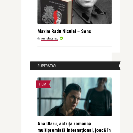
Maxim Radu Niculai – Sens
de
revistatango
SUPERSTAR
FILM
Ana Ularu, actrița româncă
multipremiată internațional, joacă în