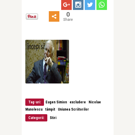
0
Share
·
·
Tag-uri:
Eugen Simion
excludere
Nicolae
·
·
Manolescu
tâmpit
Uniunea Scriitorilor
Categorii:
Stiri