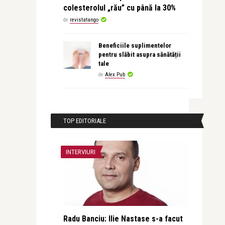
colesterolul „rău” cu până la 30%
de
revistatango
Beneficiile suplimentelor
pentru slăbit asupra sănătății
tale
de
Alex Pub
TOP EDITORIALE
INTERVIURI
Radu Banciu: Ilie Nastase s-a facut