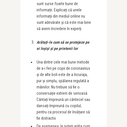
sunt surse foarte bune de
informații. Explicați că unele
informații din mediul online nu
sunt adevărate și că este mai bine
să avem încredere în experți.
Arăta
ț
i-le cum să se protejeze pe
ei înșiși și pe prietenii lor
Una dintre cele mai bune metode
de a-i feri pe copii de coronavirus
și de alte boli este de a încuraja,
pur și simplu, spălarea regulată a
mâinilor. Nu trebuie să fie o
conversație extrem de serioasă.
Cântați împreună un cântecel sau
dansați împreună cu copilul,
pentru ca procesul de învățare să
fie distractiv.
De asemenea, le puteți arăta cum