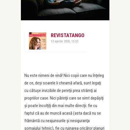
REVISTATANGO
13 aprilie 2020, 15:52
Nu este nimeni de vină! Nici copii care nu înţeleg
de ce, deşi soarele îi cheamă afară, sunt legaţi
cu cătuşe invizibile de pereţii prea strâmţi ai
propriilor case. Nici părinţii care se simt depăşiţi
şi poate încolţiţi din mai multe direcţii: fie cu
faptul că au de muncă acasă (asta dacă nu se
frământă cu neajunsurile şi nesiguranţa
şomajului tehnic), fie cu ruinarea oricăror planuri