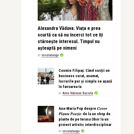
Alexandra Văduva: Viața e prea
scurtă ca să nu încerci tot ce îți
stârnește interesul. Timpul nu
așteaptă pe nimeni
de
revistatango
Cosmin Filipaș: Când susții un
business curat, asumat,
lucrurile pur și simplu se așază
în favoarea ta
de
Alice Năstase Buciuta
Ana-Maria Pop despre 𝐶𝑜𝑣𝑜𝑟
𝑃𝑙𝑎𝑛𝑡𝑒 𝑃𝑜𝑒𝑧𝑖𝑒: de la un shop de
plante de pe terasa Obor la un
proiect artistic interdisciplinar
de
revistatango