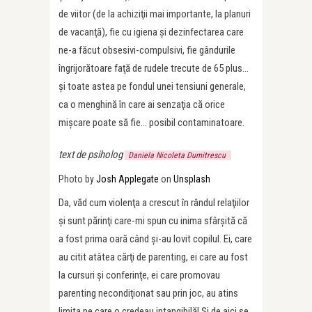
de viitor (de la achiziţii mai importante, la planuri
de vacanţă), fie cu igiena şi dezinfectarea care
ne-a făcut obsesivi-compulsivi, fie gândurile
îngrijorătoare faţă de rudele trecute de 65 plus…
şi toate astea pe fondul unei tensiuni generale,
ca o menghină în care ai senzaţia că orice
mişcare poate să fie… posibil contaminatoare.
text de psiholog
Daniela Nicoleta Dumitrescu
Photo by
Josh Applegate
on
Unsplash
Da, văd cum violenţa a crescut în rândul relaţiilor
şi sunt părinţi care-mi spun cu inima sfârşită că
a fost prima oară când şi-au lovit copilul. Ei, care
au citit atâtea cărţi de parenting, ei care au fost
la cursuri şi conferinţe, ei care promovau
parenting necondiţionat sau prin joc, au atins
limita pe care o credeau intangibilă! Şi de aici se