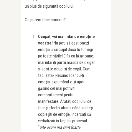
un plus de siguranţă copilului.
Ce putem face concret?
Ocupaţi-vă mai întâi de emoţiile
voastre!
Nu poţi să gestionezi
emoţia unui copil dacă tu fumegi
pe toate nările! E fix ca la avioane:
mai întâi îţi pui tu masca de oxigen
şi apoi te ocupi şi de copil. Cum
faci asta? Recunoscându-ţi
emoţia, exprimând-o şi apoi
găsind cel mai potrivit
comportament pentru
manifestare. Arătaţi copilului ce
faceţi efectiv atunci când sunteţi
copleşiţi de emoţie. Incercaţi să
verbalizaţi în faţa lui procesul:
“
uite acum mă simt foarte