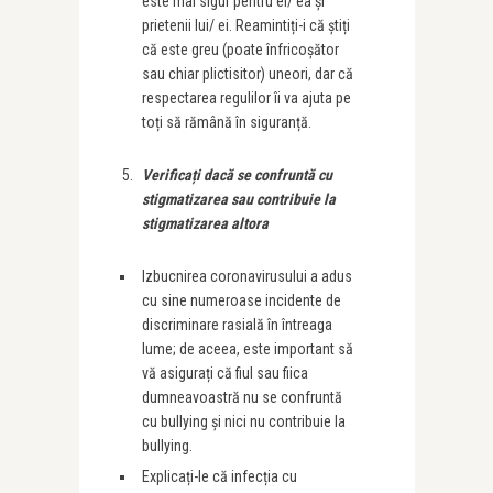
este mai sigur pentru el/ ea și
prietenii lui/ ei. Reamintiți-i că știți
că este greu (poate înfricoșător
sau chiar plictisitor) uneori, dar că
respectarea regulilor îi va ajuta pe
toți să rămână în siguranță.
Verifica
ț
i dacă se confruntă cu
stigmatizarea sau contribuie la
stigmatizarea altora
Izbucnirea coronavirusului a adus
cu sine numeroase incidente de
discriminare rasială în întreaga
lume; de aceea, este important să
vă asigurați că fiul sau fiica
dumneavoastră nu se confruntă
cu bullying și nici nu contribuie la
bullying.
Explicați-le că infecția cu