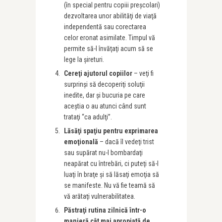
(în special pentru copiii preşcolari)
dezvoltarea unor abilităţi de viaţă
independentă sau corectarea
celor eronat asimilate. Timpul vă
permite să-l învăţaţi acum să se
lege la şireturi.
Cereţi ajutorul copiilor
– veţi fi
surprinşi să decoperiţi soluţii
inedite, dar şi bucuria pe care
aceştia o au atunci când sunt
trataţi “ca adulţi”.
Lăsăţi spaţiu pentru exprimarea
emoţională
– dacă îl vedeţi trist
sau supărat nu-l bombardaţi
neapărat cu întrebări, ci puteţi să-l
luaţi în braţe şi să lăsaţi emoţia să
se manifeste. Nu vă fie teamă să
vă arătaţi vulnerabilitatea.
Păstraţi rutina zilnică într-o
manieră cât mai apropiată de