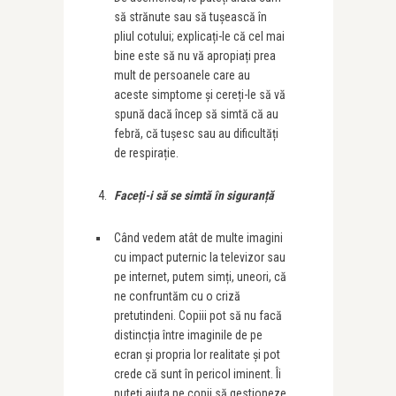
să strănute sau să tușească în
pliul cotului; explicați-le că cel mai
bine este să nu vă apropiați prea
mult de persoanele care au
aceste simptome și cereți-le să vă
spună dacă încep să simtă că au
febră, că tușesc sau au dificultăți
de respirație.
Face
ț
i-i să se simtă în siguran
ț
ă
Când vedem atât de multe imagini
cu impact puternic la televizor sau
pe internet, putem simți, uneori, că
ne confruntăm cu o criză
pretutindeni. Copiii pot să nu facă
distincția între imaginile de pe
ecran și propria lor realitate și pot
crede că sunt în pericol iminent. Îi
puteți ajuta pe copii să gestioneze