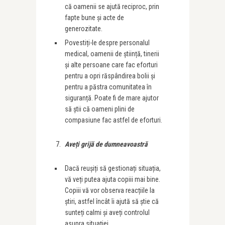
că oamenii se ajută reciproc, prin
fapte bune și acte de
generozitate.
Povestiți-le despre personalul
medical, oamenii de știință, tinerii
și alte persoane care fac eforturi
pentru a opri răspândirea bolii și
pentru a păstra comunitatea în
siguranță. Poate fi de mare ajutor
să știi că oameni plini de
compasiune fac astfel de eforturi.
Ave
ț
i grijă de dumneavoastră
Dacă reușiți să gestionați situația,
vă veți putea ajuta copiii mai bine.
Copiii vă vor observa reacțiile la
știri, astfel încât îi ajută să știe că
sunteți calmi și aveți controlul
asupra situației.