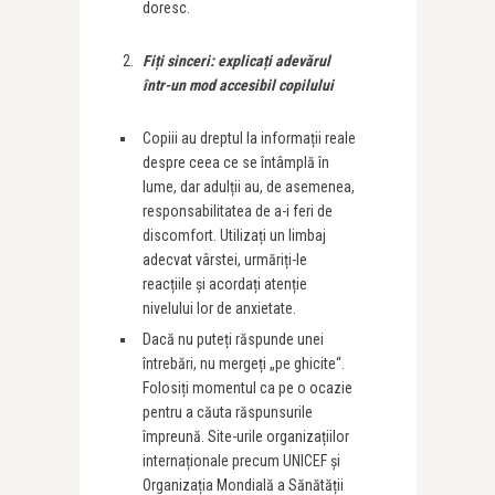
doresc.
Fi
ț
i sinceri: explica
ț
i adevărul
într-un mod accesibil copilului
Copiii au dreptul la informații reale
despre ceea ce se întâmplă în
lume, dar adulții au, de asemenea,
responsabilitatea de a-i feri de
discomfort. Utilizați un limbaj
adecvat vârstei, urmăriți-le
reacțiile și acordați atenție
nivelului lor de anxietate.
Dacă nu puteți răspunde unei
întrebări, nu mergeți „pe ghicite“.
Folosiți momentul ca pe o ocazie
pentru a căuta răspunsurile
împreună. Site-urile organizațiilor
internaționale precum UNICEF și
Organizația Mondială a Sănătății