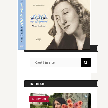
CAUTĂ ÎN SITE
INTERVIURI
INTERVIURI