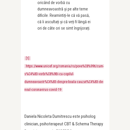
oricând de vorbă cu
dumneavoastră și pe alte teme
dificile. Reamintiți-le că vă pasă,
că îi ascultați și că veți fi lângă ei
ori de câte ori se simt îngrijorați.
[1]
https://www.unicef.org/romania/ro/pove%C8%99ti/cum-
s%C4%83-vorbi%C8%9Bi-cu-copilul-
dumneavoastr%C4%83-despre-boala-cauzat%C4%83-de-
noul-coronavirus-covid-19
Daniela Nicoleta Dumitrescu este p
siholog
clinician, psihoterapeut CBT & Schema Therapy