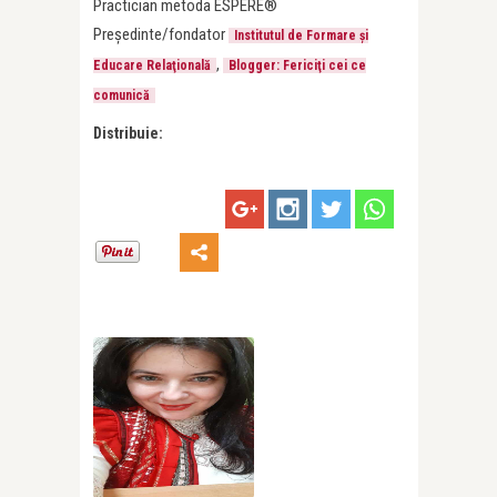
Practician metoda ESPERE®
Preşedinte/fondator
Institutul de Formare şi
,
Educare Relaţională
Blogger: Fericiţi cei ce
comunică
Distribuie: