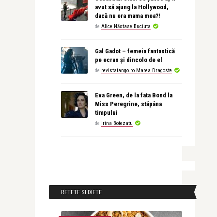
avut să ajung la Hollywood,
dacă nu era mama mea?!
de
Alice Năstase Buciuta
Gal Gadot – femeia fantastică
pe ecran și dincolo de el
de
revistatango.ro Marea Dragoste
Eva Green, de la fata Bond la
Miss Peregrine, stăpâna
timpului
de
Irina Botezatu
RETETE SI DIETE