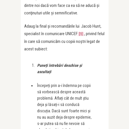
dintre noi dacă vom face ca ea să ne aducă şi
conţinuturi utile şi semnificative.
Adaug la final şi recomandările lui Jacob Hunt,
specialist în comunicare UNICEF
, privind felul
[1]
în care să comunicăm cu copiii noştri legat de
acest subiect:
Pune
ț
i întrebări deschise și
asculta
ț
i
Începeți prin a-i îndemna pe copii
să vorbească despre această
problemă. Aflați cât de mult știu
deja și lăsați-i să conducă
discuția. Dacă sunt foarte mici și
nu au auzit deja despre epidemie,
s-ar putea să nu fie nevoie să