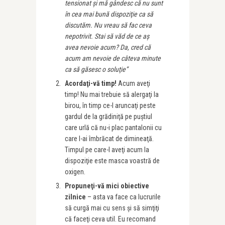
tensionat şi mă gândesc că nu sunt
în cea mai bună dispoziţie ca să
discutăm. Nu vreau să fac ceva
nepotrivit. Stai să văd de ce aş
avea nevoie acum? Da, cred că
acum am nevoie de câteva minute
ca să găsesc o soluţie”
Acordaţi-vă timp!
Acum aveţi
timp! Nu mai trebuie să alergaţi la
birou, în timp ce-l aruncaţi peste
gardul de la grădiniţă pe puştiul
care urlă că nu-i plac pantalonii cu
care l-ai îmbrăcat de dimineaţă.
Timpul pe care-l aveţi acum la
dispoziţie este masca voastră de
oxigen.
Propuneţi-vă mici obiective
zilnice
– asta va face ca lucrurile
să curgă mai cu sens şi să simţiţi
că faceţi ceva util. Eu recomand