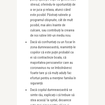
stresul, oferindu-le oportunități de
a se juca și relaxa, atunci când
este posibil. Păstrați rutinele și
programul obișnuite, cât de mult
posibil, mai ales înainte de
culcare, sau contribuiți la crearea
de noi rutine într-un mediu nou.
Dacă vă confruntați cu un focar în
zona dumneavoastră, reamintiți-le
copiilor că este puțin probabil ca
ei să contracteze boala, că
majoritatea persoanelor care au
coronavirus nu se îmbolnăvesc
foarte tare și că mulți adulți fac
eforturi pentru a menține familia în
siguranță.
Dacă copilul dumneavoastră se
simte rău, explicați-i că trebuie să
stea acasă/ la spital, deoarece