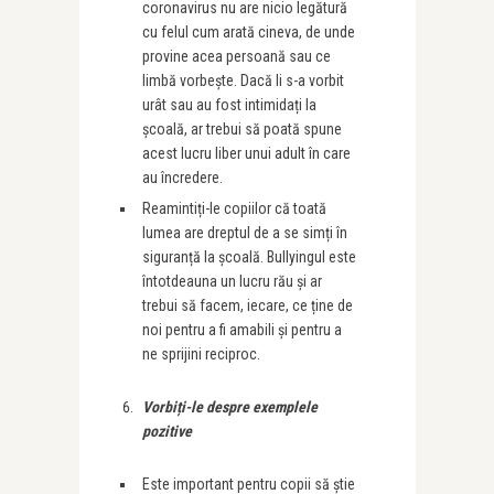
coronavirus nu are nicio legătură
cu felul cum arată cineva, de unde
provine acea persoană sau ce
limbă vorbește. Dacă li s-a vorbit
urât sau au fost intimidați la
școală, ar trebui să poată spune
acest lucru liber unui adult în care
au încredere.
Reamintiți-le copiilor că toată
lumea are dreptul de a se simți în
siguranță la școală. Bullyingul este
întotdeauna un lucru rău și ar
trebui să facem, iecare, ce ține de
noi pentru a fi amabili și pentru a
ne sprijini reciproc.
Vorbi
ț
i-le despre exemplele
pozitive
Este important pentru copii să știe