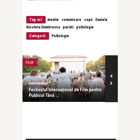
·
·
·
Tag-uri:
atentie
comunicare
copii
Daniela
·
·
Nicoleta Dumitrescu
parinti
psihologie
Categorii:
Psihologie
FILM
PĂRINȚI ȘI COPII
revistatango
revistatango
Festivalul Internațional de Film pentru
Puterea cititului cu voc
Publicul Tână ...
copiii noștri