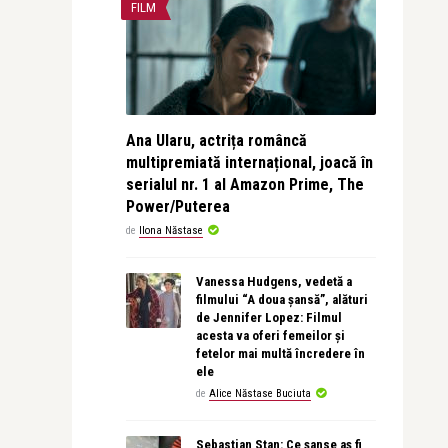
FILM
Ana Ularu, actrița româncă
multipremiată internațional, joacă în
serialul nr. 1 al Amazon Prime, The
Power/Puterea
de
Ilona Năstase
Vanessa Hudgens, vedetă a
filmului “A doua șansă”, alături
de Jennifer Lopez: Filmul
acesta va oferi femeilor și
fetelor mai multă încredere în
ele
de
Alice Năstase Buciuta
Sebastian Stan: Ce șanse aș fi