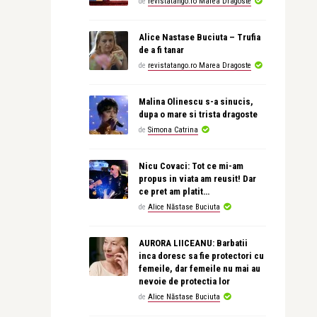
de
revistatango.ro Marea Dragoste
Alice Nastase Buciuta – Trufia
de a fi tanar
de
revistatango.ro Marea Dragoste
Malina Olinescu s-a sinucis,
dupa o mare si trista dragoste
de
Simona Catrina
Nicu Covaci: Tot ce mi-am
propus in viata am reusit! Dar
ce pret am platit…
de
Alice Năstase Buciuta
AURORA LIICEANU: Barbatii
inca doresc sa fie protectori cu
femeile, dar femeile nu mai au
nevoie de protectia lor
de
Alice Năstase Buciuta