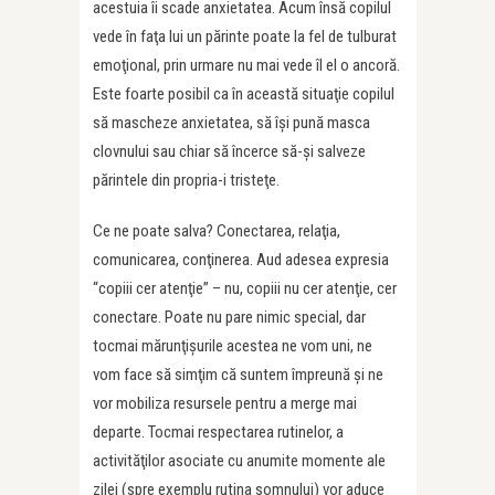
acestuia îi scade anxietatea. Acum însă copilul
vede în faţa lui un părinte poate la fel de tulburat
emoţional, prin urmare nu mai vede îl el o ancoră.
Este foarte posibil ca în această situaţie copilul
să mascheze anxietatea, să îşi pună masca
clovnului sau chiar să încerce să-şi salveze
părintele din propria-i tristeţe.
Ce ne poate salva? Conectarea, relaţia,
comunicarea, conţinerea. Aud adesea expresia
“copiii cer atenţie” – nu, copiii nu cer atenţie, cer
conectare. Poate nu pare nimic special, dar
tocmai mărunţişurile acestea ne vom uni, ne
vom face să simţim că suntem împreună şi ne
vor mobiliza resursele pentru a merge mai
departe. Tocmai respectarea rutinelor, a
activităţilor asociate cu anumite momente ale
zilei (spre exemplu rutina somnului) vor aduce