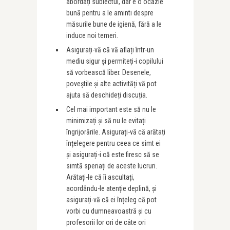
abordați subiectul, dar e o ocazie
bună pentru a le aminti despre
măsurile bune de igienă, fără a le
induce noi temeri.
Asigurați-vă că vă aflați într-un
mediu sigur și permiteți-i copilului
să vorbească liber. Desenele,
poveștile și alte activități vă pot
ajuta să deschideți discuția.
Cel mai important este să nu le
minimizați și să nu le evitați
îngrijorările. Asigurați-vă că arătați
înțelegere pentru ceea ce simt ei
și asigurați-i că este firesc să se
simtă speriați de aceste lucruri.
Arătați-le că îi ascultați,
acordându-le atenție deplină, și
asigurați-vă că ei înțeleg că pot
vorbi cu dumneavoastră și cu
profesorii lor ori de câte ori