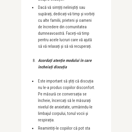
Dacă vă simțiți neliniștiți sau
supărați, dedicați-vă timp și vorbiți
cu alte familii, prieteni și oameni
de încredere din comunitatea
dumneavoastră. Faceți-vă timp
pentru acele lucruri care vă ajută
să vă relaxați și să vă recuperați.
Acorda
ț
i aten
ț
ie modului în care
încheia
ț
i discu
ț
ia
Este important să știți că discuția
nu le-a produs copiilor disconfort.
Pe măsură ce conversația se
încheie, încercați să le măsurați
nivelul de anxietate, urmărindu-le
limbajul corpului, tonul vocii și
respirația.
Reamintiți-le copiilor că pot sta