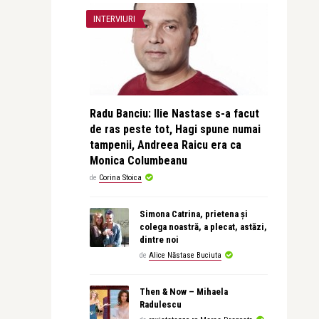
INTERVIURI
Radu Banciu: Ilie Nastase s-a facut
de ras peste tot, Hagi spune numai
tampenii, Andreea Raicu era ca
Monica Columbeanu
de
Corina Stoica
Simona Catrina, prietena și
colega noastră, a plecat, astăzi,
dintre noi
de
Alice Năstase Buciuta
Then & Now – Mihaela
Radulescu