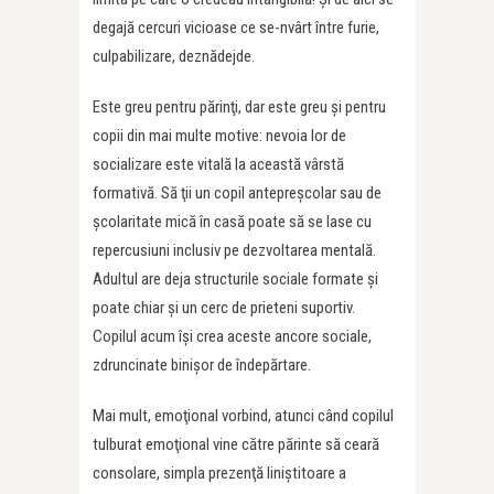
degajă cercuri vicioase ce se-nvârt între furie,
culpabilizare, deznădejde.
Este greu pentru părinţi, dar este greu şi pentru
copii din mai multe motive: nevoia lor de
socializare este vitală la această vârstă
formativă. Să ţii un copil antepreşcolar sau de
şcolaritate mică în casă poate să se lase cu
repercusiuni inclusiv pe dezvoltarea mentală.
Adultul are deja structurile sociale formate şi
poate chiar şi un cerc de prieteni suportiv.
Copilul acum îşi crea aceste ancore sociale,
zdruncinate binişor de îndepărtare.
Mai mult, emoţional vorbind, atunci când copilul
tulburat emoţional vine către părinte să ceară
consolare, simpla prezenţă liniştitoare a