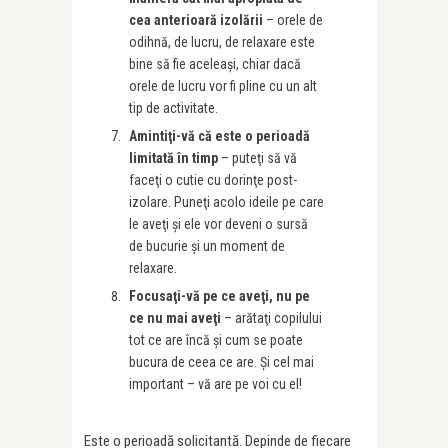
cea anterioară izolării
– orele de
odihnă, de lucru, de relaxare este
bine să fie aceleaşi, chiar dacă
orele de lucru vor fi pline cu un alt
tip de activitate.
Amintiţi-vă că este o perioadă
limitată în timp
– puteţi să vă
faceţi o cutie cu dorinţe post-
izolare. Puneţi acolo ideile pe care
le aveţi şi ele vor deveni o sursă
de bucurie şi un moment de
relaxare.
Focusaţi-vă pe ce aveţi, nu pe
ce nu mai aveţi
– arătaţi copilului
tot ce are încă şi cum se poate
bucura de ceea ce are. Şi cel mai
important – vă are pe voi cu el!
Este o perioadă solicitantă. Depinde de fiecare