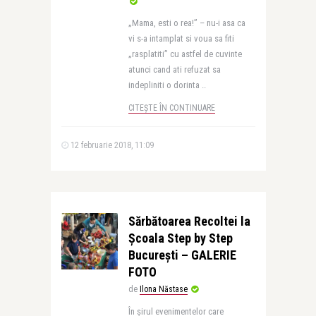
„Mama, esti o rea!” – nu-i asa ca
vi s-a intamplat si voua sa fiti
„rasplatiti” cu astfel de cuvinte
atunci cand ati refuzat sa
indepliniti o dorinta ..
CITEȘTE ÎN CONTINUARE
12 februarie 2018, 11:09
Sărbătoarea Recoltei la
Școala Step by Step
București – GALERIE
FOTO
de
Ilona Năstase
În șirul evenimentelor care