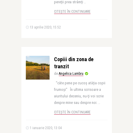
pereţii prea strâmţi ..
CITEȘTE ÎN CONTINUARE
13 aprilie 2020, 15:52
Copiii din zona de
tranzit
de
Angelica Lambru
“câte pene pe cucoş atâţia copii
frumoşi” În ultima scrisoare a
aiuritului deceniu, nu-ţi voi scrie
despre mine sau despre noi. ..
CITEȘTE ÎN CONTINUARE
1 ianuarie 2020, 13:04