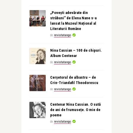
„Povești adevărate din
străbuni” de Elena Nane s-a
lansat la Muzeul Național al
Literaturii Române
de
revistatango
Nina Cassian – 100 de chipuri.
Album Centenar
de
revistatango
Cerșetorul de albastru – de
Crin-Triandafil Theodorescu
de
revistatango
Centenar Nina Cassian. O sută
de ani de frumusețe. O mie de
poeme
de
revistatango