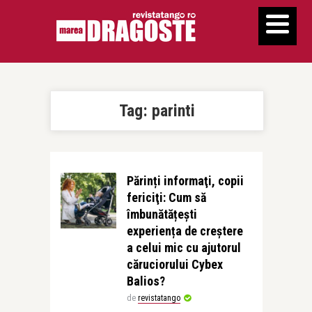
Tag:
parinti
Părinți informaţi, copii
fericiţi: Cum să
îmbunătățești
experiența de creștere
a celui mic cu ajutorul
căruciorului Cybex
Balios?
de
revistatango