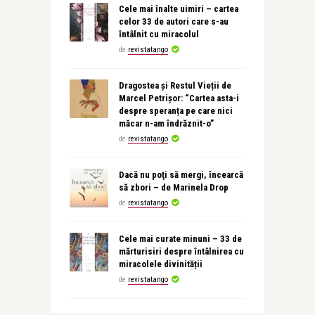
Cele mai înalte uimiri – cartea
celor 33 de autori care s-au
întâlnit cu miracolul
de
revistatango
Dragostea și Restul Vieții de
Marcel Petrișor: “Cartea asta-i
despre speranța pe care nici
măcar n-am îndrăznit-o”
de
revistatango
Dacă nu poţi să mergi, încearcă
să zbori – de Marinela Drop
de
revistatango
Cele mai curate minuni – 33 de
mărturisiri despre întâlnirea cu
miracolele divinității
de
revistatango