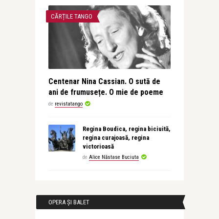
CĂRȚILE TANGO
Centenar Nina Cassian. O sută de
ani de frumusețe. O mie de poeme
de
revistatango
Regina Boudica, regina biciuită,
regina curajoasă, regina
victorioasă
de
Alice Năstase Buciuta
OPERA ȘI BALET