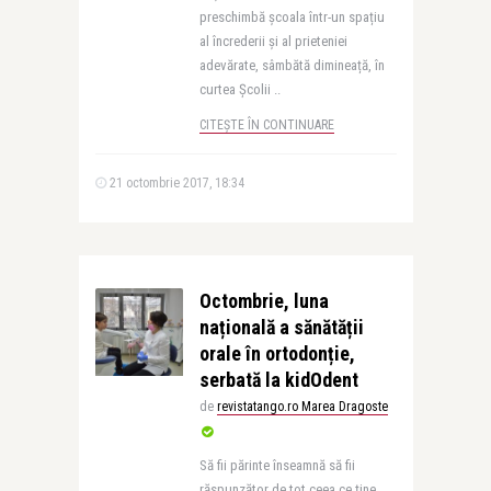
preschimbă școala într-un spațiu
al încrederii și al prieteniei
adevărate, sâmbătă dimineață, în
curtea Școlii ..
CITEȘTE ÎN CONTINUARE
21 octombrie 2017, 18:34
Octombrie, luna
națională a sănătății
orale în ortodonție,
serbată la kidOdent
de
revistatango.ro Marea Dragoste
Să fii părinte înseamnă să fii
răspunzător de tot ceea ce ține