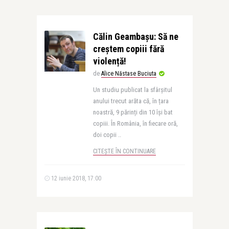
Călin Geambașu: Să ne
creștem copiii fără
violență!
de
Alice Năstase Buciuta
Un studiu publicat la sfârșitul
anului trecut arăta că, în țara
noastră, 9 părinți din 10 își bat
copiii. În România, în fiecare oră,
doi copii ..
CITEȘTE ÎN CONTINUARE
12 iunie 2018, 17:00