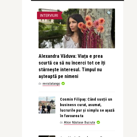
INTERVIURI
Alexandra Văduva: Viața e prea
scurtă ca să nu încerci tot ce îți
stârnește interesul. Timpul nu
așteaptă pe nimeni
de
revistatango
Cosmin Filipaș: Când susții un
business curat, asumat,
lucrurile pur și simplu se așază
în favoarea ta
de
Alice Năstase Buciuta