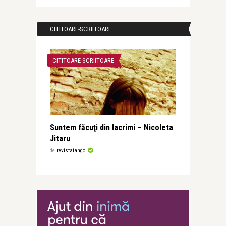
CITITOARE-SCRIITOARE
CITITOARE-SCRIITOARE
Suntem făcuţi din lacrimi – Nicoleta
Jitaru
de
revistatango