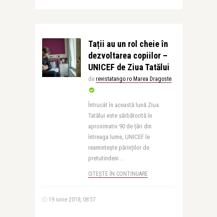
Tații au un rol cheie în
dezvoltarea copiilor –
UNICEF de Ziua Tatălui
de
revistatango.ro Marea Dragoste
Întrucât în această lună Ziua
Tatălui este sărbătorită în
aproximativ 90 de țări din
întreaga lume, UNICEF le
reamintește părinților de
pretutindeni ..
CITEȘTE ÎN CONTINUARE
19 iunie 2018, 08:57