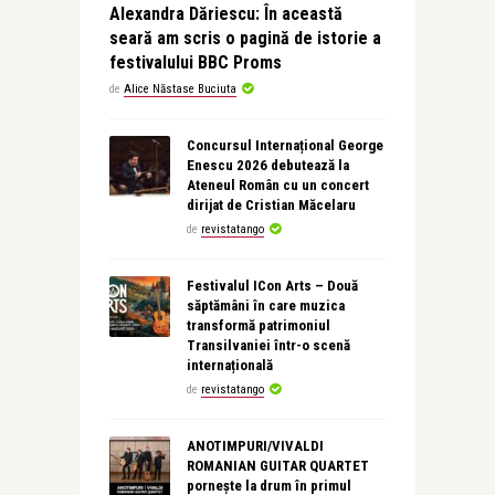
Alexandra Dăriescu: În această
seară am scris o pagină de istorie a
festivalului BBC Proms
de
Alice Năstase Buciuta
Concursul Internațional George
Enescu 2026 debutează la
Ateneul Român cu un concert
dirijat de Cristian Măcelaru
de
revistatango
Festivalul ICon Arts – Două
săptămâni în care muzica
transformă patrimoniul
Transilvaniei într-o scenă
internațională
de
revistatango
ANOTIMPURI/VIVALDI
ROMANIAN GUITAR QUARTET
pornește la drum în primul