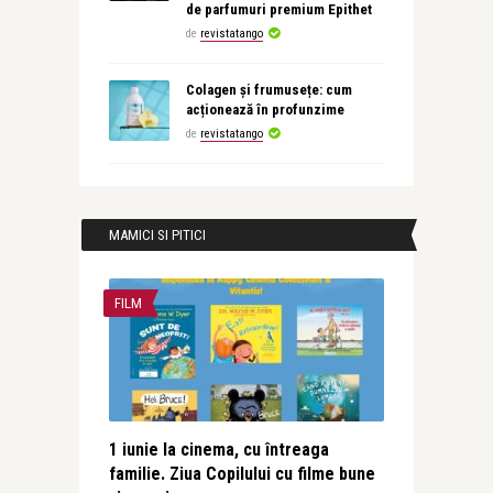
de parfumuri premium Epithet
de
revistatango
Colagen și frumusețe: cum
acționează în profunzime
de
revistatango
MAMICI SI PITICI
FILM
1 iunie la cinema, cu întreaga
familie. Ziua Copilului cu filme bune