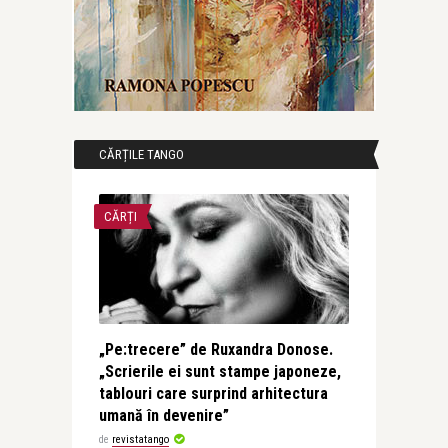
CĂRȚILE TANGO
CĂRȚI
„Pe:trecere” de Ruxandra Donose.
„Scrierile ei sunt stampe japoneze,
tablouri care surprind arhitectura
umană în devenire”
de
revistatango