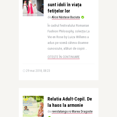
sunt idoli în viața
fetițelor lor
de
Alice Năstase Buciuta
În cadrul festivalului Romanian
Fashion Philosophy, colecția La
Vie en Rose by Luiza Willems a
adus pe scenă câteva doamne
cunoscute, alături de copiii ..
CITEȘTE ÎN CONTINUARE
29 mai 2018, 08:23
Relatia Adult-Copil. De
la haos la armonie
de
revistatango.ro Marea Dragoste