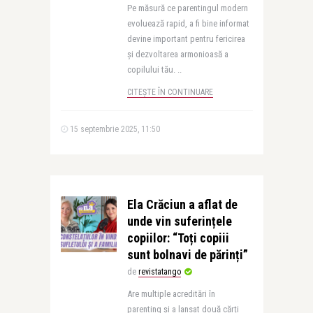
Pe măsură ce parentingul modern
evoluează rapid, a fi bine informat
devine important pentru fericirea
și dezvoltarea armonioasă a
copilului tău. ..
CITEȘTE ÎN CONTINUARE
15 septembrie 2025, 11:50
Ela Crăciun a aflat de
unde vin suferințele
copiilor: “Toți copiii
sunt bolnavi de părinți”
de
revistatango
Are multiple acreditări în
parenting și a lansat două cărți