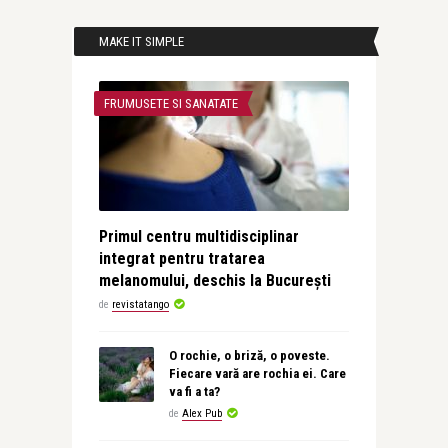
MAKE IT SIMPLE
FRUMUSETE SI SANATATE
Primul centru multidisciplinar
integrat pentru tratarea
melanomului, deschis la București
de
revistatango
O rochie, o briză, o poveste.
Fiecare vară are rochia ei. Care
va fi a ta?
de
Alex Pub