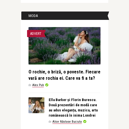
MODA
ADVERT
O rochie, o briză, o poveste. Fiecare
vară are rochia ei. Care va fi a ta?
de
Alex Pub
Ella Barker și Florin Burescu.
Două prezentări de modă care
au adus eleganța, muzica, arta
românească în inima Londrei
de
Alice Năstase Buciuta