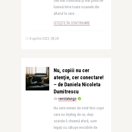
cea mai frumoasă și mai plină de
lumină între toate icoanele din
altarul la care ..
CITEȘTE ÎN CONTINUARE
8 aprilie 2023, 08:28
Nu, copiii nu cer
atenţie, cer conectare!
– de Daniela Nicoleta
Dumitrescu
de
revistatango
Nu este nimeni de vină! Nici copii
care nu înţeleg de ce, deşi
soarele îi cheamă afară, sunt
legaţi cu cătuşe invizibile de