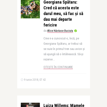
Georgiana Spătaru:
Cred că acesta este
darul meu, să fac și să
dau mai departe
fericire
de
Alice Năstase Buciuta
Cine n-a cunoscut-o, încă, pe
Georgiana Spătaru, ar trebui să
se suie în primul tren sau avion și
să ajungă să o întâlnească. Să-și
rezerve ..
CITEȘTE ÎN CONTINUARE
9 iunie 2018, 07:42
Luiza Willems: Mamele