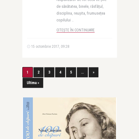
de sănătatea, binele, răsfățul,
disciplina, reușita, frumusețea
copilului ..
CITEȘTE ÎN CONTINUARE
15 octombrie 2017, 09:28
1
2
3
4
5
...
»
Ultima »