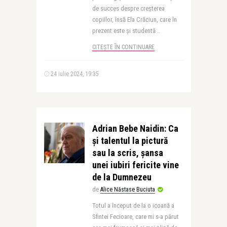
de succes despre creșterea
copiilor, însă Ela Crăciun, care în
prezent este și studentă ..
CITEȘTE ÎN CONTINUARE
24 iulie 2024, 19:35
Adrian Bebe Naidin: Ca
și talentul la pictură
sau la scris, șansa
unei iubiri fericite vine
de la Dumnezeu
de
Alice Năstase Buciuta
Totul a început de la o icoană a
Sfintei Fecioare, care mi s-a părut