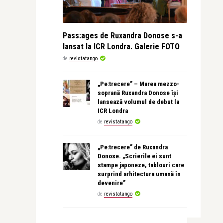
Pass:ages de Ruxandra Donose s-a
lansat la ICR Londra. Galerie FOTO
de
revistatango
„Pe:trecere” – Marea mezzo-
soprană Ruxandra Donose își
lansează volumul de debut la
ICR Londra
de
revistatango
„Pe:trecere” de Ruxandra
Donose. „Scrierile ei sunt
stampe japoneze, tablouri care
surprind arhitectura umană în
devenire”
de
revistatango