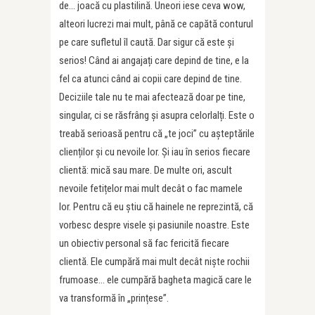
de… joacă cu plastilină. Uneori iese ceva wow,
alteori lucrezi mai mult, până ce capătă conturul
pe care sufletul îl caută. Dar sigur că este și
serios! Când ai angajați care depind de tine, e la
fel ca atunci când ai copii care depind de tine.
Deciziile tale nu te mai afectează doar pe tine,
singular, ci se răsfrâng și asupra celorlalți. Este o
treabă serioasă pentru că „te joci” cu așteptările
clienților și cu nevoile lor. Și iau în serios fiecare
clientă: mică sau mare. De multe ori, ascult
nevoile fetițelor mai mult decât o fac mamele
lor. Pentru că eu știu că hainele ne reprezintă, că
vorbesc despre visele și pasiunile noastre. Este
un obiectiv personal să fac fericită fiecare
clientă. Ele cumpără mai mult decât niște rochii
frumoase… ele cumpără bagheta magică care le
va transformă în „prințese”.