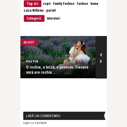
·
·
·
·
Tag-uri:
copii
Family Fashion
fashion
haine
·
Luiza Willems
parinti
Categorii:
Interviuri
ADVERT
ADVERT
Alex Pub
Alex Pub
 vara
O rochie, o briză, o poveste. Fiecare
Cum influenț
vară are rochia ...
streetwear țin
LASĂ UN COMENTARIU:
Login cu Facebook