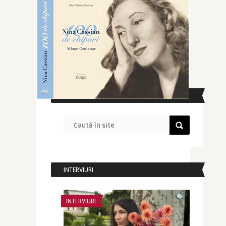
CAUTĂ ÎN SITE
INTERVIURI
INTERVIURI