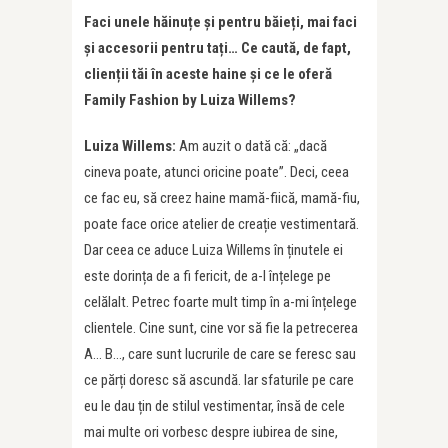
Faci unele hăinuțe și pentru băieți, mai faci
și accesorii pentru tați… Ce caută, de fapt,
clienții tăi în aceste haine și ce le oferă
Family Fashion by Luiza Willems?
Luiza Willems:
Am auzit o dată că: „dacă
cineva poate, atunci oricine poate”. Deci, ceea
ce fac eu, să creez haine mamă-fiică, mamă-fiu,
poate face orice atelier de creație vestimentară.
Dar ceea ce aduce Luiza Willems în ținutele ei
este dorința de a fi fericit, de a-l înțelege pe
celălalt. Petrec foarte mult timp în a-mi înțelege
clientele. Cine sunt, cine vor să fie la petrecerea
A… B…, care sunt lucrurile de care se feresc sau
ce părți doresc să ascundă. Iar sfaturile pe care
eu le dau țin de stilul vestimentar, însă de cele
mai multe ori vorbesc despre iubirea de sine,