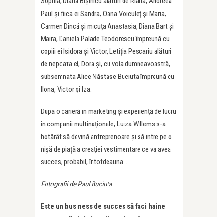
Sophia, Diana Bișinicu alături de Riana, Andreea
Paul și fiica ei Sandra, Oana Voiculeț și Maria,
Carmen Dincă și micuța Anastasia, Diana Bart și
Maira, Daniela Palade Teodorescu împreună cu
copiii ei Isidora și Victor, Letiția Pescariu alături
de nepoata ei, Dora și, cu voia dumneavoastră,
subsemnata Alice Năstase Buciuta împreună cu
Ilona, Victor și Iza.
După o carieră în marketing și experiență de lucru
în companii multinaționale, Luiza Willems s-a
hotărât să devină antreprenoare și să intre pe o
nișă de piață a creației vestimentare ce va avea
succes, probabil, întotdeauna…
Fotografii de Paul Buciuta
Este un business de succes să faci haine