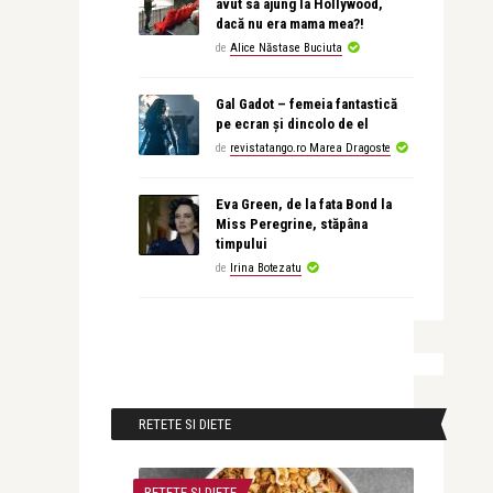
avut să ajung la Hollywood,
dacă nu era mama mea?!
de
Alice Năstase Buciuta
Gal Gadot – femeia fantastică
pe ecran și dincolo de el
de
revistatango.ro Marea Dragoste
Eva Green, de la fata Bond la
Miss Peregrine, stăpâna
timpului
de
Irina Botezatu
RETETE SI DIETE
RETETE SI DIETE