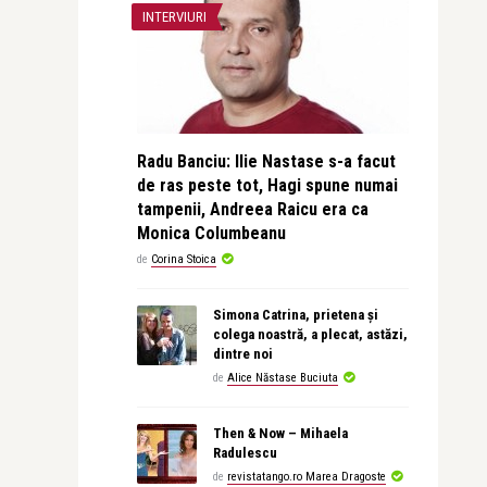
INTERVIURI
Radu Banciu: Ilie Nastase s-a facut
de ras peste tot, Hagi spune numai
tampenii, Andreea Raicu era ca
Monica Columbeanu
de
Corina Stoica
Simona Catrina, prietena și
colega noastră, a plecat, astăzi,
dintre noi
de
Alice Năstase Buciuta
Then & Now – Mihaela
Radulescu
de
revistatango.ro Marea Dragoste