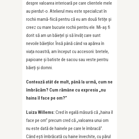
despre valoarea interioară pe care clientele mele
au pierdut-o. Atelierul meu este specializat în
rochii mamă-fiică pentru că eu am două fetițe și
creez cu mare bucurie rochii pentru ele. Mi-aș fi
dorit să am un băiețel și să învăț care sunt
nevoile băieților. Însă până când va apărea în
viața noastră, am început cu accesorii: bretele,
papioane și batiste de sacou sau veste pentru
băieți și domni.
Contează atât de mult, până la urmă, cum ne
îmbrăcăm? Cum rămâne cu expresia „nu
haina îl face pe om?”
Luiza Willems:
Cred în egală măsură că „haina îl
face pe om” precum cred că „valoarea unui om
nu este dată de hainele pe care le îmbracă”.
Când ești îmbrăcată cu haine învechite, cu părul