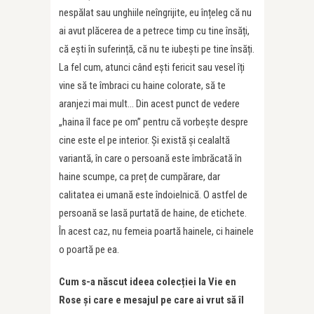
nespălat sau unghiile neîngrijite, eu înțeleg că nu
ai avut plăcerea de a petrece timp cu tine însăți,
că ești în suferință, că nu te iubești pe tine însăți.
La fel cum, atunci când ești fericit sau vesel îți
vine să te îmbraci cu haine colorate, să te
aranjezi mai mult… Din acest punct de vedere
„haina îl face pe om” pentru că vorbește despre
cine este el pe interior. Și există și cealaltă
variantă, în care o persoană este îmbrăcată în
haine scumpe, ca preț de cumpărare, dar
calitatea ei umană este îndoielnică. O astfel de
persoană se lasă purtată de haine, de etichete.
În acest caz, nu femeia poartă hainele, ci hainele
o poartă pe ea.
Cum s-a născut ideea colec
ț
iei la Vie en
Rose și care e mesajul pe care ai vrut să îl