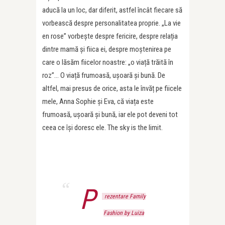
aducă la un loc, dar diferit, astfel încât fiecare să
vorbească despre personalitatea proprie. „La vie
en rose” vorbește despre fericire, despre relația
dintre mamă și fiica ei, despre moștenirea pe
care o lăsăm fiicelor noastre: „o viață trăită în
roz”… O viață frumoasă, ușoară și bună. De
altfel, mai presus de orice, asta le învăț pe fiicele
mele, Anna Sophie și Eva, că viața este
frumoasă, ușoară și bună, iar ele pot deveni tot
ceea ce își doresc ele. The sky is the limit.
P
rezentare Family
Fashion by Luiza