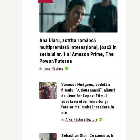
Ana Ularu, actrița româncă
multipremiată internațional, joacă în
serialul nr. 1 al Amazon Prime, The
Power/Puterea
de
Ilona Năstase
Vanessa Hudgens, vedetă a
filmului “A doua șansă”, alături
de Jennifer Lopez: Filmul
acesta va oferi femeilor și
fetelor mai multă încredere în
ele
de
Alice Năstase Buciuta
Sebastian Stan: Ce șanse aș fi