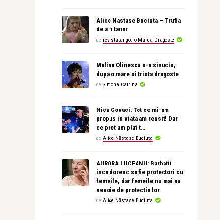
Alice Nastase Buciuta – Trufia
de a fi tanar
de
revistatango.ro Marea Dragoste
Malina Olinescu s-a sinucis,
dupa o mare si trista dragoste
de
Simona Catrina
Nicu Covaci: Tot ce mi-am
propus in viata am reusit! Dar
ce pret am platit…
de
Alice Năstase Buciuta
AURORA LIICEANU: Barbatii
inca doresc sa fie protectori cu
femeile, dar femeile nu mai au
nevoie de protectia lor
de
Alice Năstase Buciuta