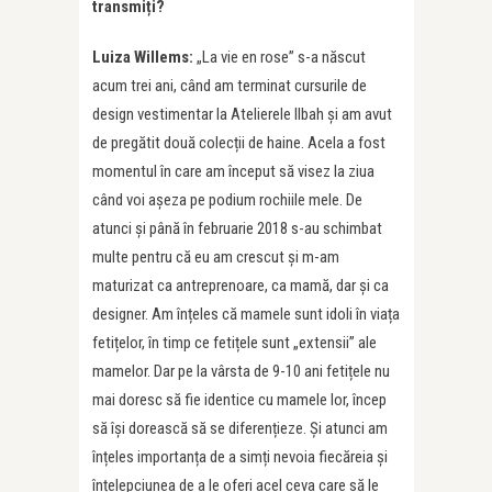
transmi
ț
i?
Luiza Willems:
„La vie en rose” s-a născut
acum trei ani, când am terminat cursurile de
design vestimentar la Atelierele Ilbah și am avut
de pregătit două colecții de haine. Acela a fost
momentul în care am început să visez la ziua
când voi așeza pe podium rochiile mele. De
atunci și până în februarie 2018 s-au schimbat
multe pentru că eu am crescut și m-am
maturizat ca antreprenoare, ca mamă, dar și ca
designer. Am înțeles că mamele sunt idoli în viața
fetițelor, în timp ce fetițele sunt „extensii” ale
mamelor. Dar pe la vârsta de 9-10 ani fetițele nu
mai doresc să fie identice cu mamele lor, încep
să își dorească să se diferențieze. Și atunci am
înțeles importanța de a simți nevoia fiecăreia și
înțelepciunea de a le oferi acel ceva care să le