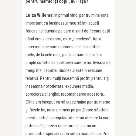
pentru mămici și copii, nu-i așa?
Luiza Willems:
În primul rând, pentru mine este
important ca businessul meu să îmi aducă
fericire. Iar bucuria pe care o simt de fiecare dată
când creez ceva nou, este „priceless”. Apoi,
aprecierea pe care o primesc de la clientele
mele, de la cele mici, până la mamele lor, îmi
umple sufletul de acel ceva care te motivează să
mergi mai departe. Succesul este o evaluare
relativă. Pentru mulți înseamnă profit, pentru alții
înseamnă notorietate, expunere media,
aprecierea clienților, recomandarea acestora…
Când am început eu să creez haine pentru mame
și fiicele lor, nu era nimeni pe piață care să ofere
aceste seturi cu regularitate. Erau ateliere la care
puteai să îți creezi orice model, dar nu un
producător specializat în seturi mama-fiica. Pot