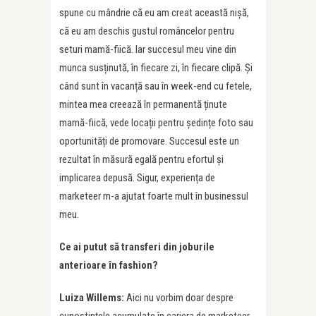
spune cu mândrie că eu am creat această nișă,
că eu am deschis gustul româncelor pentru
seturi mamă-fiică. Iar succesul meu vine din
munca susținută, în fiecare zi, în fiecare clipă. Și
când sunt în vacanță sau în week-end cu fetele,
mintea mea creează în permanentă ținute
mamă-fiică, vede locații pentru ședințe foto sau
oportunități de promovare. Succesul este un
rezultat în măsură egală pentru efortul și
implicarea depusă. Sigur, experiența de
marketeer m-a ajutat foarte mult în businessul
meu.
Ce ai putut să transferi din joburile
anterioare în fashion?
Luiza Willems:
Aici nu vorbim doar despre
cunoștințele acumulate în cariera de marketeer,