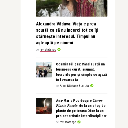
Alexandra Văduva: Viața e prea
scurtă ca să nu încerci tot ce îți
stârnește interesul. Timpul nu
așteaptă pe nimeni
de
revistatango
Cosmin Filipaș: Când susții un
business curat, asumat,
lucrurile pur și simplu se așază
în favoarea ta
de
Alice Năstase Buciuta
Ana-Maria Pop despre 𝐶𝑜𝑣𝑜𝑟
𝑃𝑙𝑎𝑛𝑡𝑒 𝑃𝑜𝑒𝑧𝑖𝑒: de la un shop de
plante de pe terasa Obor la un
proiect artistic interdisciplinar
de
revistatango