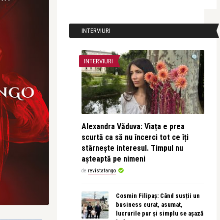
INTERVIURI
INTERVIURI
Alexandra Văduva: Viața e prea
scurtă ca să nu încerci tot ce îți
stârnește interesul. Timpul nu
așteaptă pe nimeni
de
revistatango
Cosmin Filipaș: Când susții un
business curat, asumat,
lucrurile pur și simplu se așază