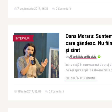
7 septembrie 2017, 16:31
0 Comentarii
Oana Moraru: Suntem 
INTERVIURI
care gândesc. Nu fii
și simt
de
Alice Năstase Buciuta
Într-o viață în care cea mai de preț 
de a-și ajuta copiii să zboare către o 
CITEȘTE ÎN CONTINUARE
18 iulie 2017, 12:09
0 Comentarii