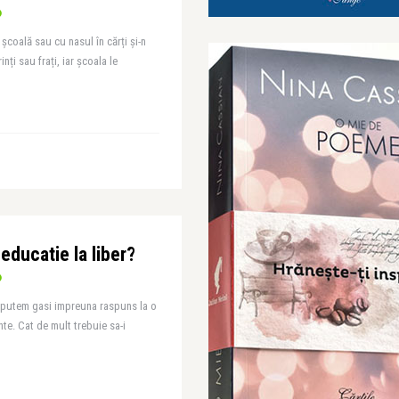
 școală sau cu nasul în cărți și-n
nți sau frați, iar școala le
educatie la liber?
re putem gasi impreuna raspuns la o
nte. Cat de mult trebuie sa-i