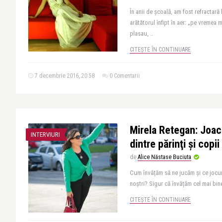
În anii de şcoală, am fost refractară
arătătorul înfipt în aer: „pe vremea
plasau, ..
CITEȘTE ÎN CONTINUARE
7 decembrie 2016, 20:58
0 Comentarii
Mirela Retegan: Joaca
INTERVIURI
dintre părinţi şi copii
de
Alice Năstase Buciuta
Cum învățăm să ne jucăm și ce jocur
noștri? Sigur că învățăm cel mai bine
CITEȘTE ÎN CONTINUARE