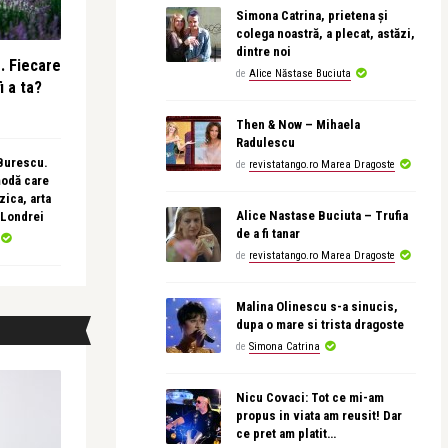
Simona Catrina, prietena și
colega noastră, a plecat, astăzi,
dintre noi
e. Fiecare
de
Alice Năstase Buciuta
i a ta?
Then & Now – Mihaela
Radulescu
 Burescu.
de
revistatango.ro Marea Dragoste
modă care
ica, arta
Alice Nastase Buciuta – Trufia
 Londrei
de a fi tanar
de
revistatango.ro Marea Dragoste
Malina Olinescu s-a sinucis,
dupa o mare si trista dragoste
de
Simona Catrina
Nicu Covaci: Tot ce mi-am
propus in viata am reusit! Dar
ce pret am platit…