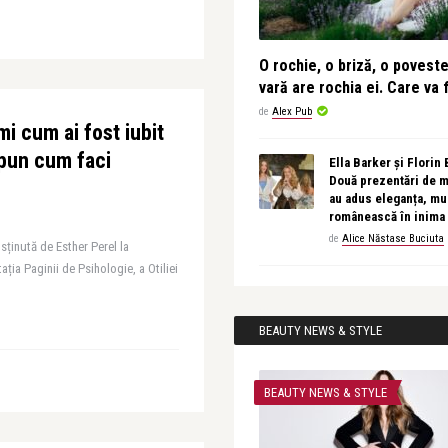
O rochie, o briză, o povest
vară are rochia ei. Care va f
de
Alex Pub
i cum ai fost iubit
 spun cum faci
Ella Barker și Florin
Două prezentări de 
au adus eleganța, muz
românească în inima
de
Alice Năstase Buciuta
usținută de Esther Perel la
tația Paginii de Psihologie, a Otiliei
BEAUTY NEWS & STYLE
BEAUTY NEWS & STYLE