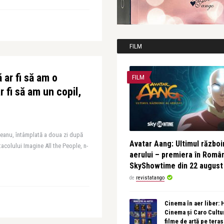
FILM
 ar fi să am o
FILM
r fi să am un copil,
leanu, întâmplată a doua zi după
Avatar Aang: Ultimul războin
tacolului Imagine All the People, n-
aerului – premiera în Româ
SkyShowtime din 22 august
de
revistatango
Cinema în aer liber:
Cinema și Caro Cultu
filme de artă pe tera