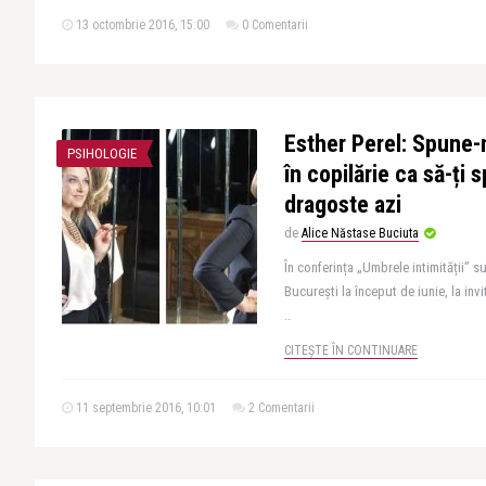
13 octombrie 2016, 15:00
0 Comentarii
Esther Perel: Spune-m
PSIHOLOGIE
în copilărie ca să-ți
dragoste azi
de
Alice Năstase Buciuta
În conferința „Umbrele intimității” s
București la început de iunie, la invi
..
CITEȘTE ÎN CONTINUARE
11 septembrie 2016, 10:01
2 Comentarii