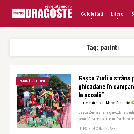
Celebritati
Litere
S
Tag:
parinti
Gașca Zurli a strâns
PĂRINȚI ȘI COPII
ghiozdane în campani
la școală”
de
revistatango.ro Marea Dragoste
Gașca Zuri a strâns ghiozdane pentr
școală”. Mirela Retegan, fondatoare a 
CITEȘTE ÎN CONTINUARE