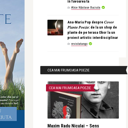
în favoarea ta
de
Alice Năstase Buciuta
Ana-Maria Pop despre 𝐶𝑜𝑣𝑜𝑟
𝑃𝑙𝑎𝑛𝑡𝑒 𝑃𝑜𝑒𝑧𝑖𝑒: de la un shop de
plante de pe terasa Obor la un
proiect artistic interdisciplinar
de
revistatango
CEA MAI FRUMOASA POEZIE
CEA MAI FRUMOASA POEZIE
Maxim Radu Niculai – Sens