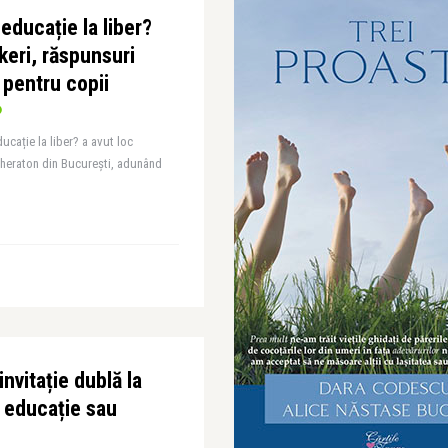
educație la liber?
keri, răspunsuri
i pentru copii
ucație la liber? a avut loc
 Sheraton din București, adunând
nvitație dublă la
a educație sau