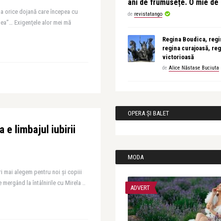
ani de frumusețe. O mie d
 la orice dojană care începea cu
de
revistatango
 mea”… Exigenţele alor mei mă
Regina Boudica, regin
regina curajoasă, reg
victorioasă
de
Alice Năstase Buciuta
OPERA ȘI BALET
 e limbajul iubirii
MODA
i mai alegem pentru noi și copiii
 mergând la întâlnirile cu Mirela ..
ADVERT