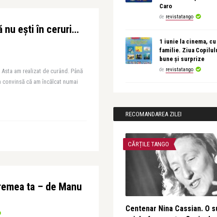
Caro
de
revistatango
ă nu ești în ceruri…
1 iunie la cinema, cu
familie. Ziua Copilul
bune și surprize
de
revistatango
. Asta am realizat de curând. Până
am convinsă că am încălcat numai
RECOMANDAREA ZILEI
CĂRȚILE TANGO
remea ta – de Manu
Centenar Nina Cassian. O s