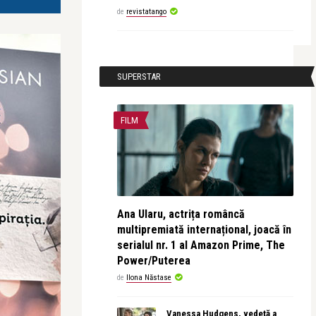
de
revistatango
SUPERSTAR
FILM
Ana Ularu, actrița româncă
multipremiată internațional, joacă în
serialul nr. 1 al Amazon Prime, The
Power/Puterea
de
Ilona Năstase
Vanessa Hudgens, vedetă a