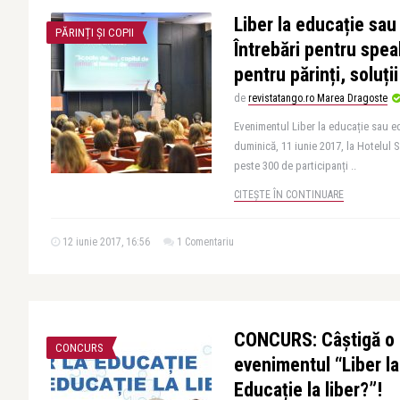
Liber la educație sau 
PĂRINȚI ȘI COPII
Întrebări pentru spea
pentru părinți, soluți
de
revistatango.ro Marea Dragoste
Evenimentul Liber la educație sau ed
duminică, 11 iunie 2017, la Hotelul
peste 300 de participanți ..
CITEȘTE ÎN CONTINUARE
12 iunie 2017, 16:56
1 Comentariu
CONCURS: Câștigă o i
CONCURS
evenimentul “Liber l
Educație la liber?”!