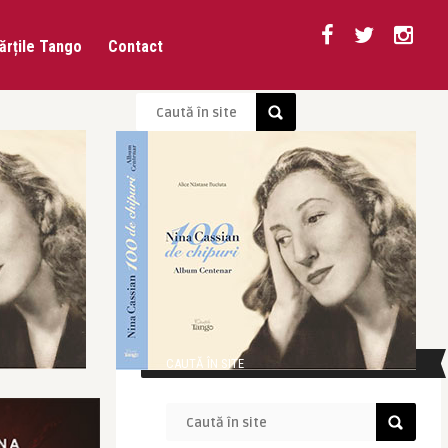
ărțile Tango
Contact
CAUTĂ ÎN SITE