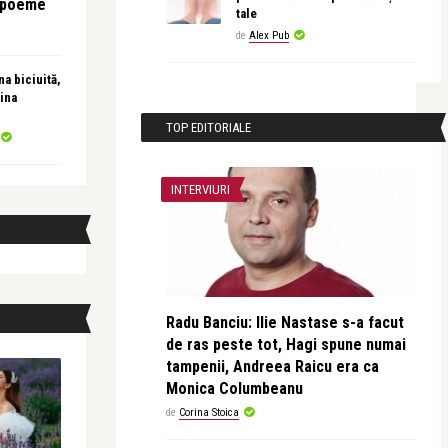
e poeme
tale
de
Alex Pub
a biciuită,
ina
TOP EDITORIALE
INTERVIURI
Radu Banciu: Ilie Nastase s-a facut
de ras peste tot, Hagi spune numai
tampenii, Andreea Raicu era ca
Monica Columbeanu
de
Corina Stoica