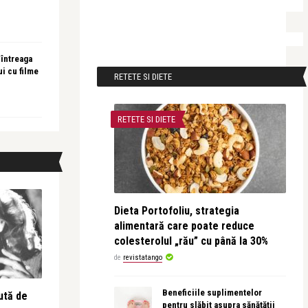
 întreaga
ui cu filme
RETETE SI DIETE
RETETE SI DIETE
Dieta Portofoliu, strategia
alimentară care poate reduce
colesterolul „rău” cu până la 30%
de
revistatango
Beneficiile suplimentelor
ută de
pentru slăbit asupra sănătății