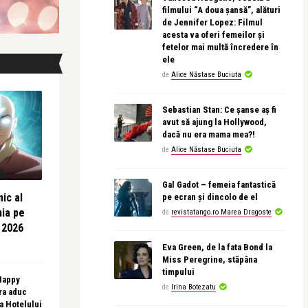
filmului “A doua șansă”, alături
de Jennifer Lopez: Filmul
acesta va oferi femeilor și
fetelor mai multă încredere în
ele
de
Alice Năstase Buciuta
Sebastian Stan: Ce șanse aș fi
avut să ajung la Hollywood,
dacă nu era mama mea?!
de
Alice Năstase Buciuta
Gal Gadot – femeia fantastică
ic al
pe ecran și dincolo de el
nia pe
de
revistatango.ro Marea Dragoste
 2026
Eva Green, de la fata Bond la
Miss Peregrine, stăpâna
timpului
 Happy
de
Irina Botezatu
ra aduc
sa Hotelului