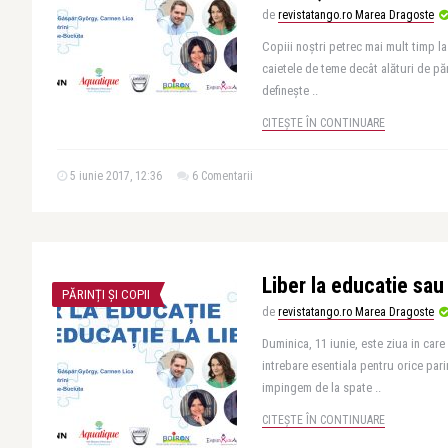
de
revistatango.ro Marea Dragoste
Copiii noștri petrec mai mult timp la
caietele de teme decât alături de pări
definește ..
CITEȘTE ÎN CONTINUARE
5 iunie 2017, 12:36
6 Comentarii
Liber la educatie sau 
PĂRINȚI ȘI COPII
de
revistatango.ro Marea Dragoste
Duminica, 11 iunie, este ziua in ca
intrebare esentiala pentru orice pari
impingem de la spate ..
CITEȘTE ÎN CONTINUARE