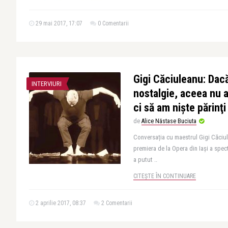
29 mai 2017, 17:07
0 Comentarii
Gigi Căciuleanu: Dacă
INTERVIURI
nostalgie, aceea nu a
ci să am nişte părinţi
de
Alice Năstase Buciuta
Conversația cu maestrul Gigi Căciu
premiera de la Opera din Iași a spec
a putut ..
CITEȘTE ÎN CONTINUARE
2 aprilie 2017, 08:37
2 Comentarii