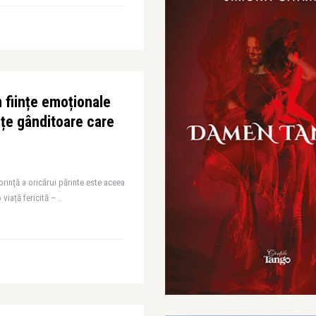
ființe emoționale
nțe gânditoare care
dorință a oricărui părinte este aceea
viață fericită – ..