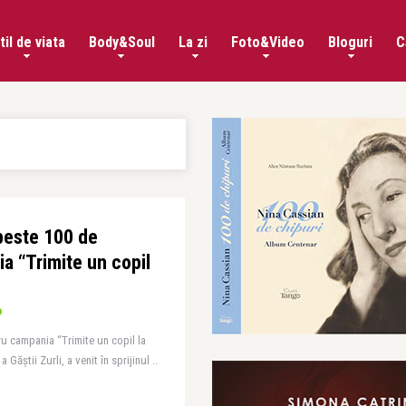
til de viata
Body&Soul
La zi
Foto&Video
Bloguri
C
 peste 100 de
a “Trimite un copil
u campania “Trimite un copil la
Găștii Zurli, a venit în sprijinul ..