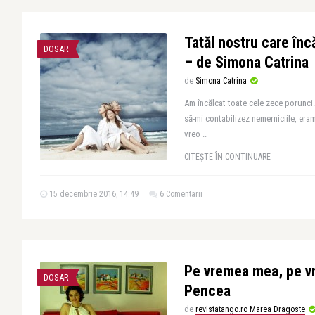
Tatăl nostru care înc
DOSAR
– de Simona Catrina
de
Simona Catrina
Am încălcat toate cele zece porunci
să-mi contabilizez nemerniciile, er
vreo ..
CITEȘTE ÎN CONTINUARE
15 decembrie 2016, 14:49
6 Comentarii
Pe vremea mea, pe v
DOSAR
Pencea
de
revistatango.ro Marea Dragoste