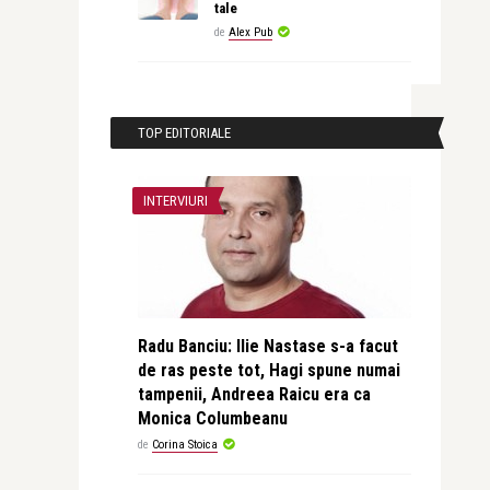
tale
de
Alex Pub
TOP EDITORIALE
INTERVIURI
Radu Banciu: Ilie Nastase s-a facut
de ras peste tot, Hagi spune numai
tampenii, Andreea Raicu era ca
Monica Columbeanu
de
Corina Stoica