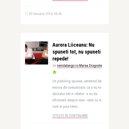
30 ianuarie 2014, 04:40
Aurora Liiceanu: Nu
spuneti tot, nu spuneti
repede!
de
revistatango.ro Marea Dragoste
Un psiholog spunea, amintind de
nevoia de comunicare, ca a nu te
dezvalui intr-o relatie - a nu da
informatii despre sine - este ca si
cum ai juca tenis ..
CITEȘTE ÎN CONTINUARE