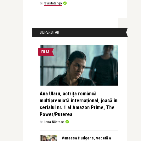
de
revistatango
SUPERSTAR
FILM
Ana Ularu, actrița româncă
multipremiată internațional, joacă în
serialul nr. 1 al Amazon Prime, The
Power/Puterea
de
Ilona Năstase
Vanessa Hudgens, vedetă a