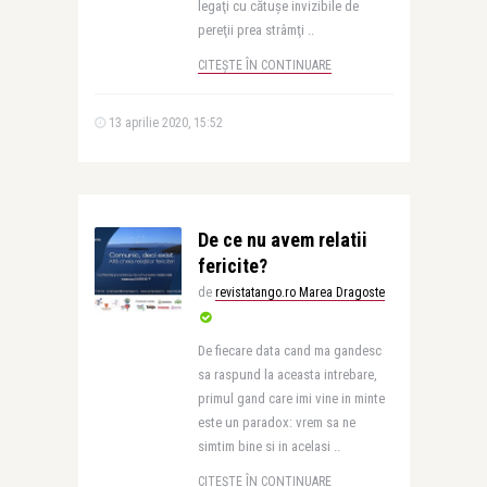
legaţi cu cătuşe invizibile de
pereţii prea strâmţi ..
CITEȘTE ÎN CONTINUARE
13 aprilie 2020, 15:52
De ce nu avem relatii
fericite?
de
revistatango.ro Marea Dragoste
De fiecare data cand ma gandesc
sa raspund la aceasta intrebare,
primul gand care imi vine in minte
este un paradox: vrem sa ne
simtim bine si in acelasi ..
CITEȘTE ÎN CONTINUARE