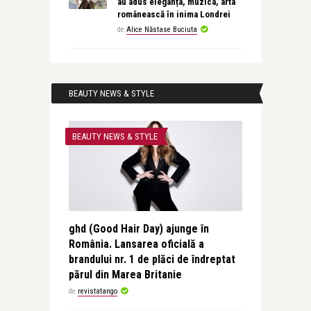
au adus eleganța, muzica, arta
românească în inima Londrei
de
Alice Năstase Buciuta
BEAUTY NEWS & STYLE
BEAUTY NEWS & STYLE
ghd (Good Hair Day) ajunge în
România. Lansarea oficială a
brandului nr. 1 de plăci de îndreptat
părul din Marea Britanie
de
revistatango