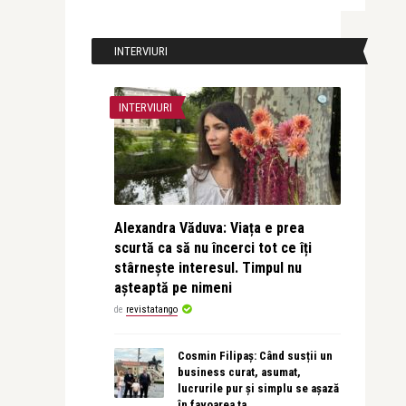
INTERVIURI
INTERVIURI
Alexandra Văduva: Viața e prea
scurtă ca să nu încerci tot ce îți
stârnește interesul. Timpul nu
așteaptă pe nimeni
de
revistatango
Cosmin Filipaș: Când susții un
business curat, asumat,
lucrurile pur și simplu se așază
în favoarea ta