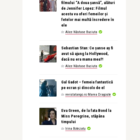
filmului “A doua șansă”, alături
de Jennifer Lopez: Filmul
acesta va oferi femeilor și
fetelor mai multă încredere în
ele
de
Alice Năstase Buciuta
Sebastian Stan: Ce șanse aș fi
avut să ajung la Hollywood,
dacă nu era mama mea?!
de
Alice Năstase Buciuta
Gal Gadot – femeia fantastică
pe ecran și dincolo de el
de
revistatango.ro Marea Dragoste
Eva Green, de la fata Bond la
Miss Peregrine, stăpâna
timpului
de
Irina Botezatu