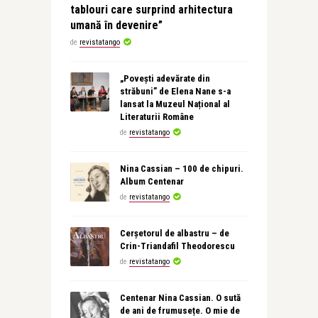
tablouri care surprind arhitectura
umană în devenire”
de
revistatango
„Povești adevărate din
străbuni” de Elena Nane s-a
lansat la Muzeul Național al
Literaturii Române
de
revistatango
Nina Cassian – 100 de chipuri.
Album Centenar
de
revistatango
Cerșetorul de albastru – de
Crin-Triandafil Theodorescu
de
revistatango
Centenar Nina Cassian. O sută
de ani de frumusețe. O mie de