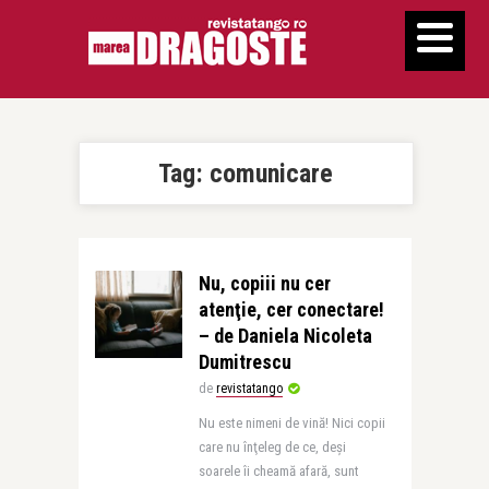
Tag:
comunicare
Nu, copiii nu cer
atenţie, cer conectare!
– de Daniela Nicoleta
Dumitrescu
de
revistatango
Nu este nimeni de vină! Nici copii
care nu înţeleg de ce, deşi
soarele îi cheamă afară, sunt