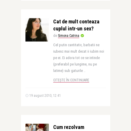
Cat de mult conteaza
cuplul intr-un sex?
de
Simona Catrina
Cel putin cantitativ, barbatii ne
iubesc mai mult decat ii iubim noi
pe ei. Ei adora tot ce se intinde
(preferabil pe lungime, nu pe
latime) sub gaturile ..
CITEȘTE ÎN CONTINUARE
19 august 2010, 12:41
Cum rezolvam