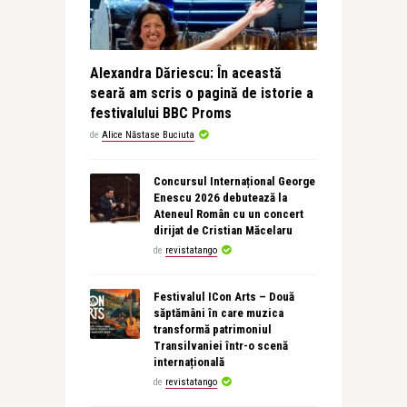
Alexandra Dăriescu: În această
seară am scris o pagină de istorie a
festivalului BBC Proms
de
Alice Năstase Buciuta
Concursul Internațional George
Enescu 2026 debutează la
Ateneul Român cu un concert
dirijat de Cristian Măcelaru
de
revistatango
Festivalul ICon Arts – Două
săptămâni în care muzica
transformă patrimoniul
Transilvaniei într-o scenă
internațională
de
revistatango