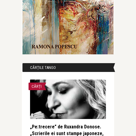
CĂRȚILE TANGO
CĂRȚI
„Pe:trecere” de Ruxandra Donose.
„Scrierile ei sunt stampe japoneze,