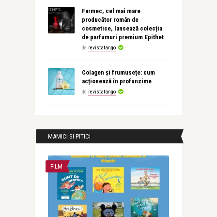
Farmec, cel mai mare
producător român de
cosmetice, lansează colecția
de parfumuri premium Epithet
de
revistatango
Colagen și frumusețe: cum
acționează în profunzime
de
revistatango
MAMICI SI PITICI
FILM