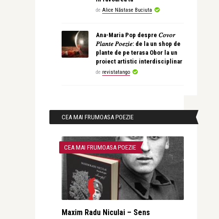
de
Alice Năstase Buciuta
Ana-Maria Pop despre 𝐶𝑜𝑣𝑜𝑟
𝑃𝑙𝑎𝑛𝑡𝑒 𝑃𝑜𝑒𝑧𝑖𝑒: de la un shop de
plante de pe terasa Obor la un
proiect artistic interdisciplinar
de
revistatango
CEA MAI FRUMOASA POEZIE
CEA MAI FRUMOASA POEZIE
Maxim Radu Niculai – Sens