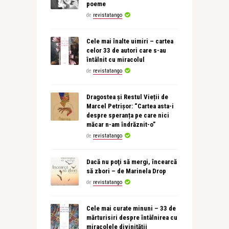
poeme
de
revistatango
Cele mai înalte uimiri – cartea
celor 33 de autori care s-au
întâlnit cu miracolul
de
revistatango
Dragostea și Restul Vieții de
Marcel Petrișor: “Cartea asta-i
despre speranța pe care nici
măcar n-am îndrăznit-o”
de
revistatango
Dacă nu poţi să mergi, încearcă
să zbori – de Marinela Drop
de
revistatango
Cele mai curate minuni – 33 de
mărturisiri despre întâlnirea cu
miracolele divinității