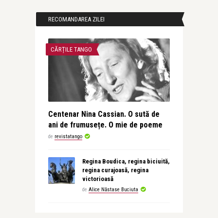
RECOMANDAREA ZILEI
CĂRȚILE TANGO
Centenar Nina Cassian. O sută de
ani de frumusețe. O mie de poeme
de
revistatango
Regina Boudica, regina biciuită,
regina curajoasă, regina
victorioasă
de
Alice Năstase Buciuta