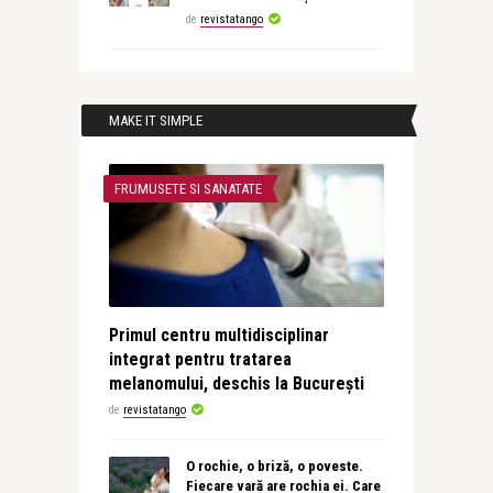
de
revistatango
MAKE IT SIMPLE
FRUMUSETE SI SANATATE
Primul centru multidisciplinar
integrat pentru tratarea
melanomului, deschis la București
de
revistatango
O rochie, o briză, o poveste.
Fiecare vară are rochia ei. Care