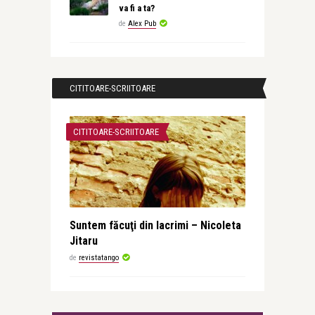
va fi a ta?
de
Alex Pub
CITITOARE-SCRIITOARE
CITITOARE-SCRIITOARE
Suntem făcuţi din lacrimi – Nicoleta
Jitaru
de
revistatango